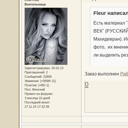
Воительница
Fleur написал
Есть материа
ВЕК" (РУССКИЙ
Махидевран). И
фото, их мнение
ли выделить ре
Зарегистрирован
: 20.02.13
Приглашений:
2
Заказ выполнен
Раб
Сообщений:
22806
Уважение:
[+5698/-11]
0
Позитив:
[+85/-1]
Пол:
Женский
Провел на форуме:
3 месяца 10 дней
Последний визит:
27.11.24 17:32:39