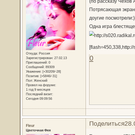
(по рассказу Чехов 
Потрясающая экрани
доугие посмотрели:
Одна игра блестящег
[flash=450,338,http://
Откуда:
Россия
0
Зарегистрирован
: 27.02.13
Приглашений:
0
Сообщений:
89309
Уважение:
[+30209/-28]
Позитив:
[+5846/-31]
Пол:
Женский
Провел на форуме:
1 год 9 месяцев
Последний визит:
Сегодня 09:09:56
Поделиться
28.
Fleur
Цветочная Фея