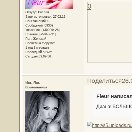
0
Откуда:
Россия
Зарегистрирован
: 27.02.13
Приглашений:
0
Сообщений:
89309
Уважение:
[+30209/-28]
Позитив:
[+5846/-31]
Пол:
Женский
Провел на форуме:
1 год 9 месяцев
Последний визит:
Сегодня 09:09:56
Поделиться
26.
Инь-Янь
Воительница
Fleur написал
Диана! БОЛЬШ