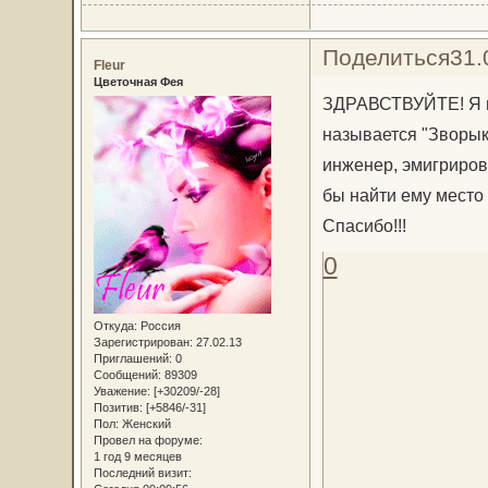
Поделиться
31.
Fleur
Цветочная Фея
ЗДРАВСТВУЙТЕ! Я н
называется "Зворык
инженер, эмигриров
бы найти ему место 
Спасибо!!!
0
Откуда:
Россия
Зарегистрирован
: 27.02.13
Приглашений:
0
Сообщений:
89309
Уважение:
[+30209/-28]
Позитив:
[+5846/-31]
Пол:
Женский
Провел на форуме:
1 год 9 месяцев
Последний визит: