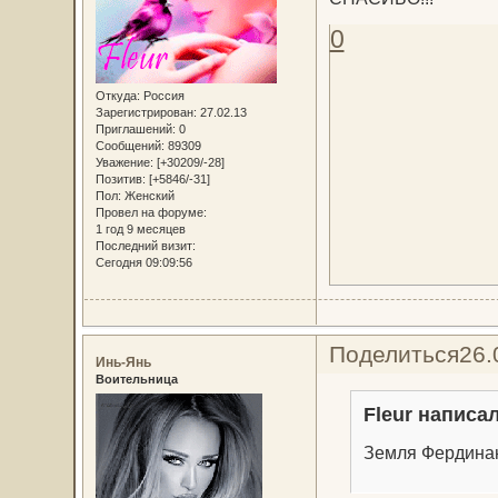
0
Откуда:
Россия
Зарегистрирован
: 27.02.13
Приглашений:
0
Сообщений:
89309
Уважение:
[+30209/-28]
Позитив:
[+5846/-31]
Пол:
Женский
Провел на форуме:
1 год 9 месяцев
Последний визит:
Сегодня 09:09:56
Поделиться
26.
Инь-Янь
Воительница
Fleur написал
Земля Фердина