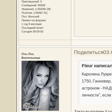
Приглашений:
0
Сообщений:
89309
Уважение:
[+30209/-28]
Позитив:
[+5846/-31]
Пол:
Женский
Провел на форуме:
1 год 9 месяцев
Последний визит:
Сегодня 09:09:56
Поделиться
03.
Инь-Янь
Воительница
Fleur написал
Каролина Лукрец
1750, Ганновер,
астроном - НА
личности", если
Заказ выполнен
Кар