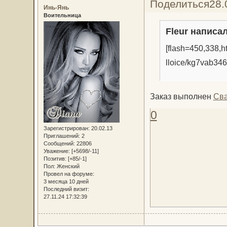
Поделиться
28.
Инь-Янь
Воительница
Fleur написал
[flash=450,338,htt
lloice/kg7vab346
Заказ выполнен
Св
0
Зарегистрирован
: 20.02.13
Приглашений:
2
Сообщений:
22806
Уважение:
[+5698/-11]
Позитив:
[+85/-1]
Пол:
Женский
Провел на форуме:
3 месяца 10 дней
Последний визит:
27.11.24 17:32:39