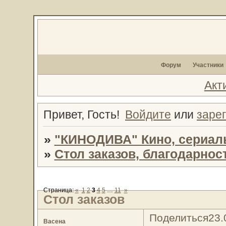
Форум
Участники
Акт
Привет, Гость!
Войдите
или
заре
»
"КИНОДИВА" Кино, сериал
»
Стол заказов, благодарност
Страница:
«
1
2
3
4
5
…
11
»
Стол заказов
Поделиться
23.
Васена