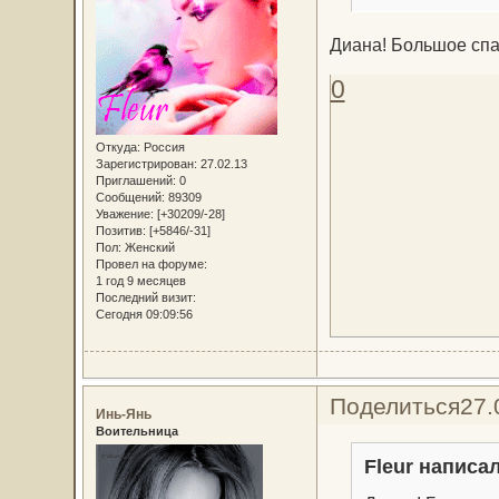
Диана! Большое спа
0
Откуда:
Россия
Зарегистрирован
: 27.02.13
Приглашений:
0
Сообщений:
89309
Уважение:
[+30209/-28]
Позитив:
[+5846/-31]
Пол:
Женский
Провел на форуме:
1 год 9 месяцев
Последний визит:
Сегодня 09:09:56
Поделиться
27.
Инь-Янь
Воительница
Fleur написал