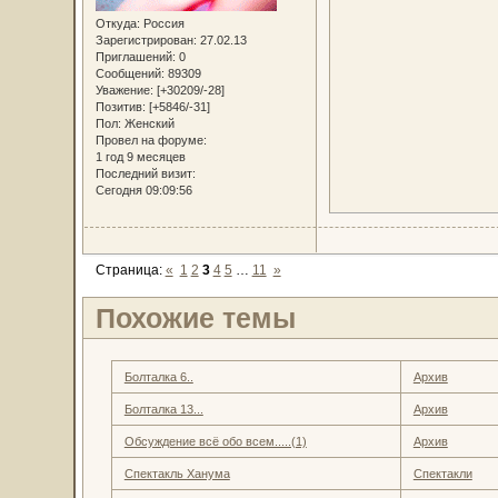
Откуда:
Россия
Зарегистрирован
: 27.02.13
Приглашений:
0
Сообщений:
89309
Уважение:
[+30209/-28]
Позитив:
[+5846/-31]
Пол:
Женский
Провел на форуме:
1 год 9 месяцев
Последний визит:
Сегодня 09:09:56
Страница:
«
1
2
3
4
5
…
11
»
Похожие темы
Болталка 6..
Архив
Болталка 13...
Архив
Обсуждение всё обо всем.....(1)
Архив
Спектакль Ханума
Спектакли