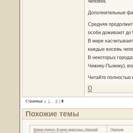
человек.
Дополнительные фа
Средняя продолжите
особи доживают до 9
В мире насчитывает
каждые восемь чело
В некоторых города
Чижику-Пыжику), во
Читайте полностью 
0
Страница:
«
1
…
6
7
8
Похожие темы
Живая природ. В мире животных. Николай
Природа