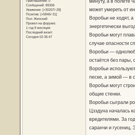
минуту, а в полёте 
Приглашений:
0
Сообщений:
89306
может умереть от ин
Уважение:
[+30207/-28]
Позитив:
[+5846/-31]
Воробьи не ходят, а
Пол:
Женский
Провел на форуме:
энергетически выго
1 год 9 месяцев
Последний визит:
Воробьи могут плав
Сегодня 02:36:47
случае опасности с
Воробьи — однолюбы
остаётся без пары,
Воробьи используют 
песке, а зимой — в 
Воробьи могут стро
общие стенки.
Воробьи сыграли рок
Цзэдуна началась к
вредителями. За год
саранчи и гусениц.