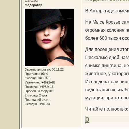
Сандра
Модератор
В Антарктиде замече
На Мысе Крозье сам
огромная колония п
более 600 тысяч ос
Для посещения этог
Несколько дней наз
снимке пингвина, н
Зарегистрирован
: 08.11.22
животное, у которо
Приглашений:
0
Сообщений:
6379
Исследователи пинг
Уважение:
[+4692/-8]
Позитив:
[+4962/-15]
видеозаписях, изаб
Провел на форуме:
2 месяца 2 дня
мутация, при котор
Последний визит:
Сегодня 01:01:34
Читайте полностью
0