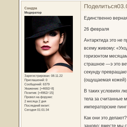
Поделиться
03.
Сандра
Модератор
Единственно верная
26 февраля
Антарктида это не п
всему живому: «Уход
горизонтом месяцам
страшное —э это ве
секунду превращают
Зарегистрирован
: 08.11.22
(ощущаемая кожей) 
Приглашений:
0
Сообщений:
6379
Уважение:
[+4692/-8]
В таких условиях л
Позитив:
[+4962/-15]
Провел на форуме:
тела за считанные м
2 месяца 2 дня
Последний визит:
императорские пинг
Сегодня 01:01:34
Как они это делают?
заново: вместе мы с