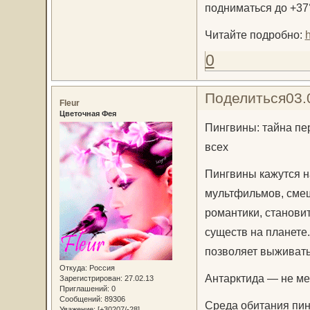
подниматься до +37°
Читайте подробно:
0
Поделиться
03.
Fleur
Цветочная Фея
Пингвины: тайна пе
всех
Пингвины кажутся н
мультфильмов, смеш
романтики, станови
существ на планете
позволяет выживать 
Откуда:
Россия
Антарктида — не ме
Зарегистрирован
: 27.02.13
Приглашений:
0
Сообщений:
89306
Среда обитания пин
Уважение:
[+30207/-28]