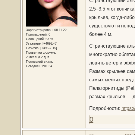
Странствующий альб
2,5–3,5 м от кончик
крыльев, когда-либо
существуют и непо
Зарегистрирован
: 08.11.22
более 4 м.
Приглашений:
0
Сообщений:
6379
Уважение:
[+4692/-8]
Странствующие альб
Позитив:
[+4962/-15]
Провел на форуме:
многократно облета
2 месяца 2 дня
Последний визит:
ловить ветер и эфф
Сегодня 01:01:34
Размах крыльев сам
самых мелких предс
Пелагорнитиды (Pela
размах крыльев — д
Подробности:
https:
0