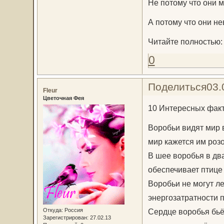
Не потому что они 
А потому что они н
Читайте полностью
0
Поделиться
03.
Fleur
Цветочная Фея
10 Интересных факт
Воробьи видят мир в
мир кажется им роз
В шее воробья в дв
обеспечивает птице
Воробьи не могут ле
энергозатратности 
Откуда:
Россия
Сердце воробья бьё
Зарегистрирован
: 27.02.13