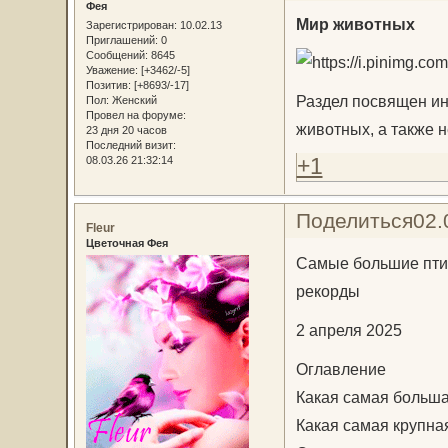
Фея
Мир животных
Зарегистрирован
: 10.02.13
Приглашений:
0
Сообщений:
8645
Уважение:
[+3462/-5]
Позитив:
[+8693/-17]
Раздел посвящен и
Пол:
Женский
Провел на форуме:
животных, а также 
23 дня 20 часов
Последний визит:
+1
08.03.26 21:32:14
Поделиться
02.
Fleur
Цветочная Фея
Самые большие птиц
рекорды
2 апреля 2025
Оглавление
Какая самая больша
Какая самая крупна