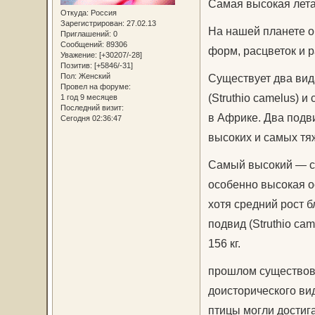
Самая высокая лет
Откуда:
Россия
Зарегистрирован
: 27.02.13
На нашей планете о
Приглашений:
0
Сообщений:
89306
форм, расцветок и р
Уважение:
[+30207/-28]
Позитив:
[+5846/-31]
Существует два вид
Пол:
Женский
Провел на форуме:
(Struthio camelus) и
1 год 9 месяцев
Последний визит:
в Африке. Два подв
Сегодня 02:36:47
высоких и самых тя
Самый высокий — се
особенно высокая ос
хотя средний рост 
подвид (Struthio cam
156 кг.
прошлом существова
доисторического вид
птицы могли достига