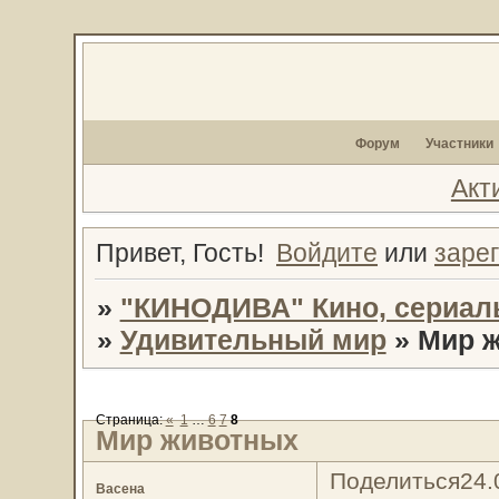
Форум
Участники
Акт
Привет, Гость!
Войдите
или
заре
»
"КИНОДИВА" Кино, сериал
»
Удивительный мир
»
Мир 
Страница:
«
1
…
6
7
8
Мир животных
Поделиться
24.
Васена