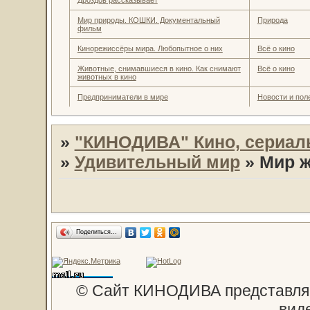
Дроздов рассказывает
Мир природы. КОШКИ. Документальный
Природа
фильм
Кинорежиссёры мира. Любопытное о них
Всё о кино
Животные, снимавшиеся в кино. Как снимают
Всё о кино
животных в кино
Предприниматели в мире
Новости и пол
»
"КИНОДИВА" Кино, сериал
»
Удивительный мир
»
Мир 
Поделиться…
© Сайт КИНОДИВА представляе
вид