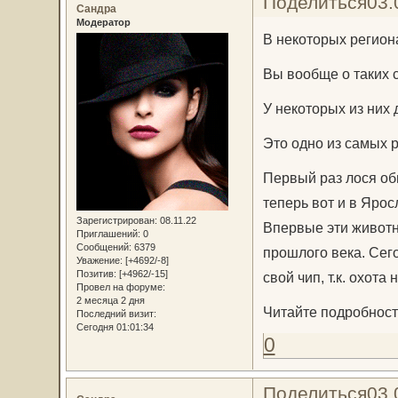
Поделиться
03.
Сандра
Модератор
В некоторых регион
Вы вообще о таких
У некоторых из них
Это одно из самых 
Первый раз лося об
теперь вот и в Ярос
Зарегистрирован
: 08.11.22
Впервые эти животн
Приглашений:
0
Сообщений:
6379
прошлого века. Сего
Уважение:
[+4692/-8]
Позитив:
[+4962/-15]
свой чип, т.к. охота
Провел на форуме:
2 месяца 2 дня
Читайте подробност
Последний визит:
Сегодня 01:01:34
0
Поделиться
03.