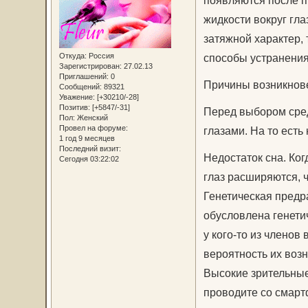
появляются после п
жидкости вокруг гла
затяжной характер,
Откуда:
Россия
способы устранения
Зарегистрирован
: 27.02.13
Приглашений:
0
Причины возникнове
Сообщений:
89321
Уважение:
[+30210/-28]
Позитив:
[+5847/-31]
Перед выбором сред
Пол:
Женский
Провел на форуме:
глазами. На то есть
1 год 9 месяцев
Последний визит:
Недостаток сна. Ког
Сегодня 03:22:02
глаз расширяются, ч
Генетическая предр
обусловлена генети
у кого-то из члено
вероятность их воз
Высокие зрительные
проводите со смарт