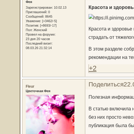
Фея
Красота и здоровь
Зарегистрирован
: 10.02.13
Приглашений:
0
Сообщений:
8645
Уважение:
[+3462/-5]
Позитив:
[+8693/-17]
Красота и здоровье
Пол:
Женский
Провел на форуме:
страдать от тяжело
23 дня 20 часов
Последний визит:
В этом разделе соб
08.03.26 21:32:14
рекомендации на те
+2
Поделиться
22.
Fleur
Цветочная Фея
Полезная информаци
В статью включила 
без них просто нево
публикация была бы