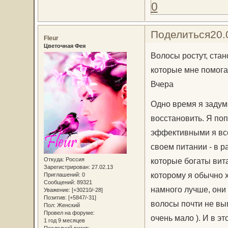
0
Поделиться
20.
Fleur
Цветочная Фея
Волосы ростут, стан
которые мне помог
Вчера
Одно время я задума
восстановить. Я по
эффективными я все-
своем питании - в р
Откуда:
Россия
которые богаты вит
Зарегистрирован
: 27.02.13
которому я обычно х
Приглашений:
0
Сообщений:
89321
намного лучше, они 
Уважение:
[+30210/-28]
Позитив:
[+5847/-31]
волосы почти не вып
Пол:
Женский
Провел на форуме:
очень мало ). И в э
1 год 9 месяцев