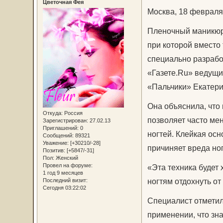
Цветочная Фея
Москва, 18 февраля
Пленочный маникюр 
при которой вместо 
специально разрабо
«Газете.Ru» ведущи
«Пальчики» Екатери
Она объяснила, что 
Откуда:
Россия
позволяет часто ме
Зарегистрирован
: 27.02.13
Приглашений:
0
ногтей. Клейкая осн
Сообщений:
89321
Уважение:
[+30210/-28]
причиняет вреда но
Позитив:
[+5847/-31]
Пол:
Женский
Провел на форуме:
«Эта техника будет 
1 год 9 месяцев
ногтям отдохнуть от
Последний визит:
Сегодня 03:22:02
Специалист отметил
применении, что зн