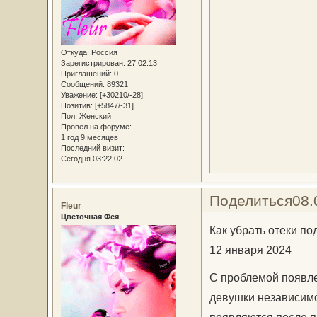
Откуда:
Россия
Зарегистрирован
: 27.02.13
Приглашений:
0
Сообщений:
89321
Уважение:
[+30210/-28]
Позитив:
[+5847/-31]
Пол:
Женский
Провел на форуме:
1 год 9 месяцев
Последний визит:
Сегодня 03:22:02
Поделиться
08.
Fleur
Цветочная Фея
Как убрать отеки по
12 января 2024
С проблемой появле
девушки независимо