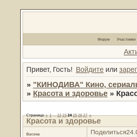
Форум
Участники
Акт
Привет, Гость!
Войдите
или
заре
»
"КИНОДИВА" Кино, сериал
»
Красота и здоровье
»
Красо
Страница:
«
1
…
22
23
24
25
26
27
»
Красота и здоровье
Поделиться
24.
Васена