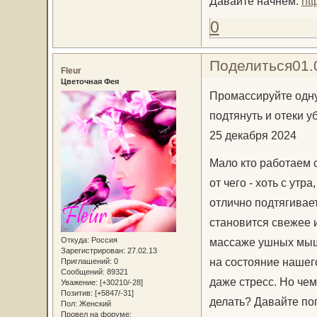
Давайте начнем.
ht
0
Поделиться
01.
Fleur
Цветочная Фея
Промассируйте одну 
подтянуть и отеки у
25 декабря 2024
Мало кто работаем с
от чего - хоть с утр
отлично подтягивает
становится свежее и
Откуда:
Россия
массаже ушных мышц
Зарегистрирован
: 27.02.13
на состояние нашег
Приглашений:
0
Сообщений:
89321
даже стресс. Но чем
Уважение:
[+30210/-28]
Позитив:
[+5847/-31]
делать? Давайте по
Пол:
Женский
Провел на форуме: