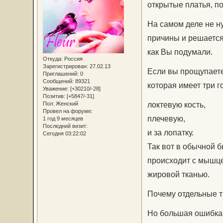
открытые платья, по
На самом деле не н
причины и решается
как Вы подумали.
Откуда:
Россия
Зарегистрирован
: 27.02.13
Если вы прощупаете 
Приглашений:
0
Сообщений:
89321
которая имеет три г
Уважение:
[+30210/-28]
Позитив:
[+5847/-31]
локтевую кость,
Пол:
Женский
Провел на форуме:
плечевую,
1 год 9 месяцев
Последний визит:
и за лопатку.
Сегодня 03:22:02
Так вот в обычной б
происходит с мышце
жировой тканью.
Почему отдельные т
Но большая ошибка с