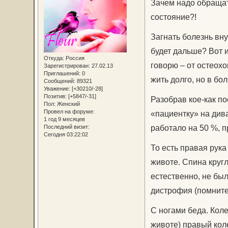
Зачем надо обращат
состояние?!
Загнать болезнь вну
будет дальше? Вот и
Откуда:
Россия
говорю – от остеохо
Зарегистрирован
: 27.02.13
Приглашений:
0
жить долго, но в бол
Сообщений:
89321
Уважение:
[+30210/-28]
Позитив:
[+5847/-31]
Разобрав кое-как п
Пол:
Женский
Провел на форуме:
«пациентку» на дива
1 год 9 месяцев
работало на 50 %, п
Последний визит:
Сегодня 03:22:02
То есть правая рук
животе. Спина кругл
естественно, не был
дистрофия (помните,
С ногами беда. Коле
животе) правый коле