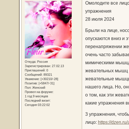
Омолодите все лицо
упражнения
28 июля 2024
Брыли на лице, носо
опускаются вниз и э
перенапряжении же
очень часто забыва
Откуда:
Россия
мимическими мышцам
Зарегистрирован
: 27.02.13
жевательных мышц м
Приглашений:
0
Сообщений:
89321
жевательные мышцы 
Уважение:
[+30210/-28]
Позитив:
[+5847/-31]
нашего лица. Но, он
Пол:
Женский
Провел на форуме:
о том, как эти жева
1 год 9 месяцев
Последний визит:
какие упражнения в
Сегодня 03:22:02
3 упражнения, чтоб
лицо:
https://dzen.