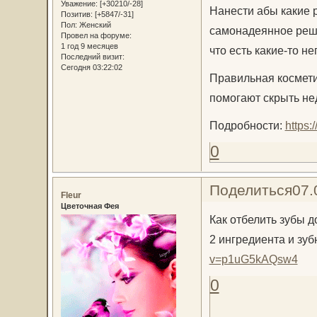
Уважение:
[+30210/-28]
Нанести абы какие 
Позитив:
[+5847/-31]
Пол:
Женский
самонадеянное решен
Провел на форуме:
1 год 9 месяцев
что есть какие-то 
Последний визит:
Сегодня 03:22:02
Правильная косметик
помогают скрыть не
Подробности:
https
0
Поделиться
07.
Fleur
Цветочная Фея
Как отбелить зубы 
2 ингредиента и зуб
v=p1uG5kAQsw4
0