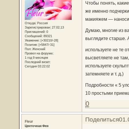
Чтобы понять, какие
же именно подчерки
макияжем — наносит
Откуда:
Россия
Зарегистрирован
: 27.02.13
Думаю, многие из ва
Приглашений:
0
Сообщений:
89321
выглядите старше. А
Уважение:
[+30210/-28]
Позитив:
[+5847/-31]
используете не те о
Пол:
Женский
Провел на форуме:
высветляете не там,
1 год 9 месяцев
Последний визит:
используете скульпт
Сегодня 03:22:02
затемняете и т. д.)
Подробности « 5 уло
10 простыми прием
0
Поделиться
01.
Fleur
Цветочная Фея