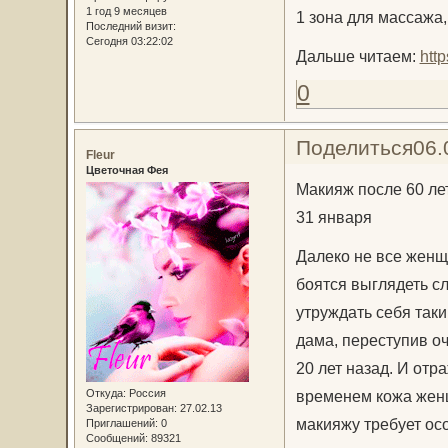
1 год 9 месяцев
1 зона для массажа
Последний визит:
Сегодня 03:22:02
Дальше читаем:
htt
0
Поделиться
06.
Fleur
Цветочная Фея
Макияж после 60 лет
31 января
Далеко не все женщ
боятся выглядеть сл
утруждать себя так
дама, переступив оч
20 лет назад. И отра
Откуда:
Россия
временем кожа женщ
Зарегистрирован
: 27.02.13
макияжу требует ос
Приглашений:
0
Сообщений:
89321