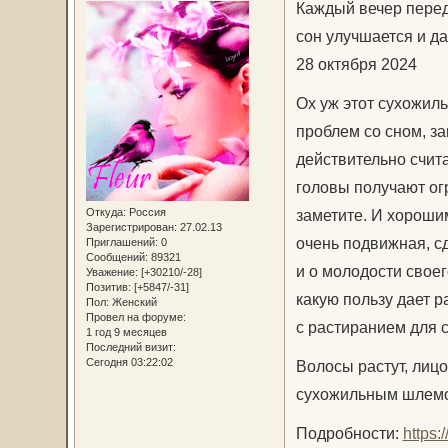
Каждый вечер перед
сон улучшается и д
28 октября 2024
Ох уж этот сухожил
проблем со сном, з
действительно счит
головы получают огр
Откуда:
Россия
заметите. И хорошим
Зарегистрирован
: 27.02.13
очень подвижная, сд
Приглашений:
0
Сообщений:
89321
и о молодости своег
Уважение:
[+30210/-28]
Позитив:
[+5847/-31]
какую пользу дает 
Пол:
Женский
Провел на форуме:
с растиранием для 
1 год 9 месяцев
Последний визит:
Сегодня 03:22:02
Волосы растут, лицо
сухожильным шлемо
Подробности:
https