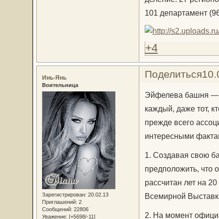
101 департамент (96
+4
Поделиться
10.
Инь-Янь
Воительница
Эйфелева башня — о
каждый, даже тот, к
прежде всего ассоц
интересными факта
1. Создавая свою б
предположить, что о
рассчитан лет на 20
Зарегистрирован
: 20.02.13
Всемирной Выставк
Приглашений:
2
Сообщений:
22806
2. На момент офици
Уважение:
[+5698/-11]