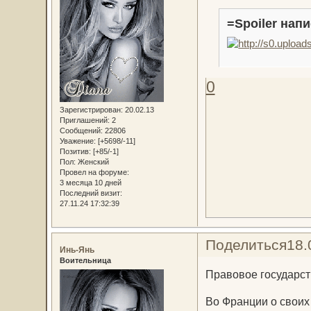
=Spoiler напи
0
Зарегистрирован
: 20.02.13
Приглашений:
2
Сообщений:
22806
Уважение:
[+5698/-11]
Позитив:
[+85/-1]
Пол:
Женский
Провел на форуме:
3 месяца 10 дней
Последний визит:
27.11.24 17:32:39
Поделиться
18.
Инь-Янь
Воительница
Правовое государст
Во Франции о своих 