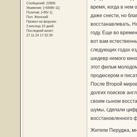
Сообщений:
22806
время, когда в нем 
Уважение:
[+5698/-11]
Позитив:
[+85/-1]
даже снести, но бл
Пол:
Женский
Провел на форуме:
восстанавливать. Н
3 месяца 10 дней
Последний визит:
году. Еще во време
27.11.24 17:32:39
вот вам естественны
следующих годах езд
шедевр немого кино,
этот фильм молодом
продюсером и писат
После Второй миров
долгих поисков анг
своим сыном восста
шумы, сделали цифр
восстановленного фи
Жители Перуджа, мн