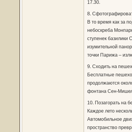
17.30.
8. Сфотографироват
В то время как за 
небоскреба Монпарн
ступенек базилики 
изумительной панор
точки Парижа – изл
9. Сходить на пеше
Бесплатные пешеход
продолжаются около 
фонтана Сен-Мишел
10. Позагорать на 
Каждое лето нескол
Автомобильное движ
пространство превр