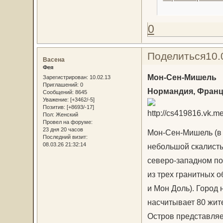
0
Поделиться
10.
Васена
Фея
Мон-Сен-Мишель
Зарегистрирован
: 10.02.13
Приглашений:
0
Нормандия, Фран
Сообщений:
8645
Уважение:
[+3462/-5]
Позитив:
[+8693/-17]
Пол:
Женский
Провел на форуме:
23 дня 20 часов
Мон-Сен-Мишель (в 
Последний визит:
08.03.26 21:32:14
небольшой скалисты
северо-западном п
из трех гранитных 
и Мон Доль). Город 
насчитывает 80 жите
Остров представляе