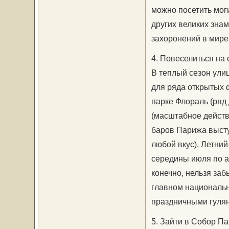
можно посетить мог
других великих знам
захоронений в мире
4. Повеселиться на
В теплый сезон ул
для ряда открытых 
парке Флораль (ряд 
(масштабное действи
баров Парижа высту
любой вкус), Летни
середины июля по а
конечно, нельзя за
главном национальн
праздничными гулян
5. Зайти в Собор П