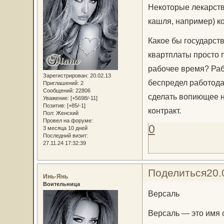
Некоторые лекарств
кашля, например) к
Какое бы государст
квартплаты просто п
рабочее время? Раб
Зарегистрирован
: 20.02.13
беспредел работода
Приглашений:
2
Сообщений:
22806
сделать вопиющее н
Уважение:
[+5698/-11]
Позитив:
[+85/-1]
контракт.
Пол:
Женский
Провел на форуме:
0
3 месяца 10 дней
Последний визит:
27.11.24 17:32:39
Поделиться
20.
Инь-Янь
Воительница
Версаль
Версаль — это имя 