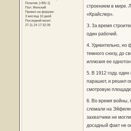
Позитив:
[+85/-1]
строением в мире. Л
Пол:
Женский
Провел на форуме:
«Крайслер».
3 месяца 10 дней
Последний визит:
З. 3а время строите
27.11.24 17:32:39
один рабочий.
4. Удивительно, но 
темного снизу, до с
иллюзия ее однотонн
5. В 1912 году, оди
парашют, и решил оп
смотровую площадку
6. Во время войны,
сломали на Эйфелев
захватчики не могли
досадный факт не о