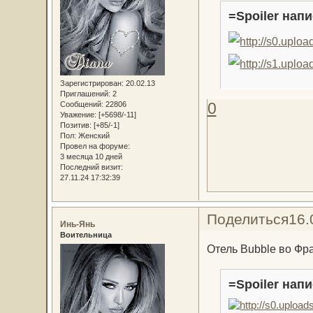
=Spoiler напи
Зарегистрирован
: 20.02.13
Приглашений:
2
0
Сообщений:
22806
Уважение:
[+5698/-11]
Позитив:
[+85/-1]
Пол:
Женский
Провел на форуме:
3 месяца 10 дней
Последний визит:
27.11.24 17:32:39
Поделиться
16.
Инь-Янь
Воительница
Отель Bubble во Фр
=Spoiler напи