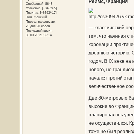
Реймс, Франция
Сообщений:
8645
Уважение:
[+3462/-5]
Позитив:
[+8693/-17]
Пол:
Женский
Провел на форуме:
23 дня 20 часов
— классический обр
Последний визит:
08.03.26 21:32:14
тем, что начиная с 
коронации практиче
древнюю историю. С
годом. В IX веке н
нового, но грандиоз
начался третий этап
величественное соо
Две 80-метровые б
высокие во Франции
планировалось увен
не осуществился. Кр
тоже не был реализ