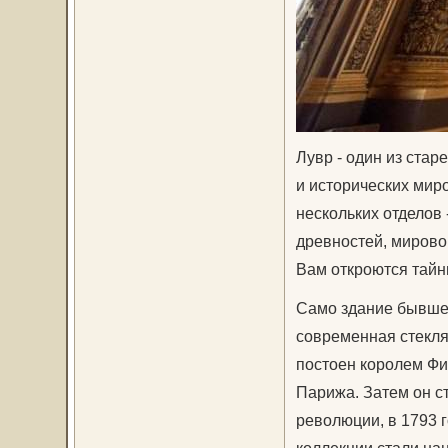
Лувр - один из ста
и исторических миро
нескольких отделов 
древностей, мирово
Вам откроются тайн
Само здание бывшег
современная стекля
постоен королем Фи
Парижа. Затем он с
революции, в 1793 
коллекции стали на