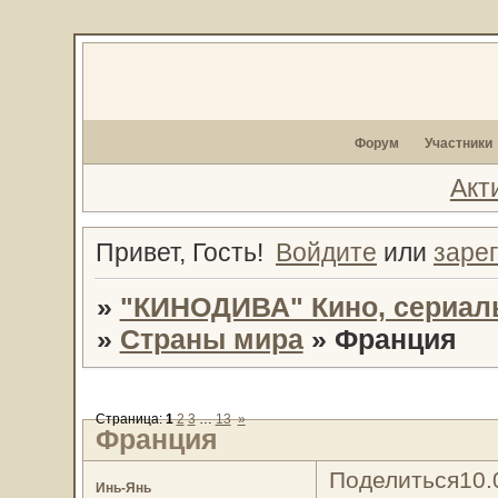
Форум
Участники
Акт
Привет, Гость!
Войдите
или
заре
»
"КИНОДИВА" Кино, сериал
»
Страны мира
»
Франция
Страница:
1
2
3
…
13
»
Франция
Поделиться
10.
Инь-Янь