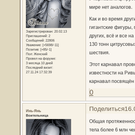
мире нет аналогов.
Как и во время друг
гигантские фигуры, 
Зарегистрирован
: 20.02.13
других, всё и все н
Приглашений:
2
Сообщений:
22806
130 тонн цитрусовы
Уважение:
[+5698/-11]
Позитив:
[+85/-1]
шествия.
Пол:
Женский
Провел на форуме:
3 месяца 10 дней
Этот карнавал прово
Последний визит:
известности на Рив
27.11.24 17:32:39
карнавал посвящён 
0
Поделиться
16.
Инь-Янь
Воительница
Общая протяженност
тела более 6 млн че