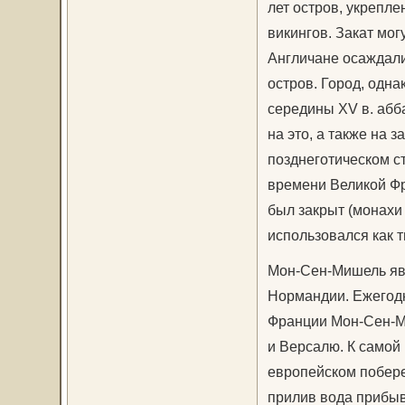
лет остров, укрепл
викингов. Закат мо
Англичане осаждали 
остров. Город, одна
середины XV в. абб
на это, а также на 
позднеготическом с
времени Великой Фр
был закрыт (монахи в
использовался как 
Мон-Сен-Мишель яв
Нормандии. Ежегодн
Франции Мон-Сен-М
и Версалю. К самой
европейском побере
прилив вода прибыва