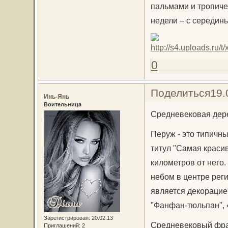
пальмами и тропиче
недели – с середин
0
Поделиться
19.
Инь-Янь
Воительница
Средневековая дере
Перуж - это типичн
титул "Самая красив
километров от него
небом в центре реги
является декорацией
"Фанфан-тюльпан", 
Зарегистрирован
: 20.02.13
Средневековый фран
Приглашений:
2