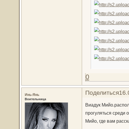
0
Поделиться
16.
Инь-Янь
Воительница
Виадук Мийо.распол
прогуляться среди о
Мийо, где вам расск