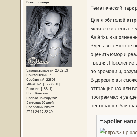
Воительница
Тематический парк 
Для любителей аттр
можно посетить не 
Astérix), выполнен
Здесь вы сможете о
оценить юмор и реа
Греция, Поселение 
Зарегистрирован
: 20.02.13
во времени и, разум
Приглашений:
2
В деревне вы сможе
Сообщений:
22806
Уважение:
[+5698/-11]
аттракционах или в
Позитив:
[+85/-1]
Пол:
Женский
программах и увиде
Провел на форуме:
3 месяца 10 дней
ресторанов, блинная
Последний визит:
27.11.24 17:32:39
=Spoiler напи