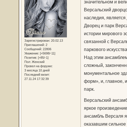
значительном и вел
Версальский дворц
наследия, является
Дворец и парк Верс
истории мирового з
Зарегистрирован
: 20.02.13
связанной с Версал
Приглашений:
2
паркового искусств
Сообщений:
22806
Уважение:
[+5698/-11]
Над этим ансамблем
Позитив:
[+85/-1]
Пол:
Женский
сложный, законченн
Провел на форуме:
3 месяца 10 дней
монументальное зда
Последний визит:
27.11.24 17:32:39
форм», и, главное,
парк.
Версальский ансамб
яркое произведение
ансамбль Версаля я
оказавшим сильное 