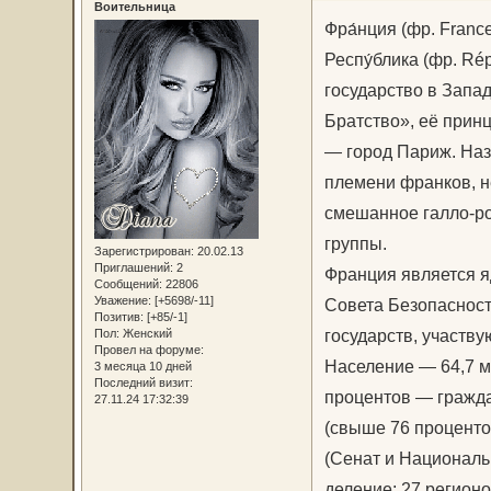
Воительница
Фра́нция (фр. France
Респу́блика (фр. Répu
государство в Запа
Братство», её прин
— город Париж. Наз
племени франков, н
смешанное галло-ро
группы.
Зарегистрирован
: 20.02.13
Приглашений:
2
Франция является я
Сообщений:
22806
Уважение:
[+5698/-11]
Совета Безопасност
Позитив:
[+85/-1]
государств, участв
Пол:
Женский
Провел на форуме:
Население — 64,7 ми
3 месяца 10 дней
Последний визит:
процентов — гражд
27.11.24 17:32:39
(свыше 76 проценто
(Сенат и Националь
деление: 27 регион