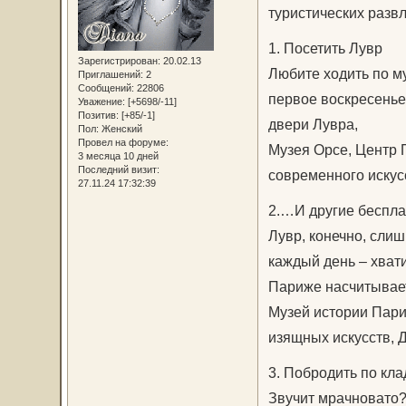
туристических разв
1. Посетить Лувр
Зарегистрирован
: 20.02.13
Любите ходить по м
Приглашений:
2
Сообщений:
22806
первое воскресенье
Уважение:
[+5698/-11]
Позитив:
[+85/-1]
двери Лувра,
Пол:
Женский
Провел на форуме:
Музея Орсе, Центр 
3 месяца 10 дней
Последний визит:
современного искус
27.11.24 17:32:39
2.…И другие беспла
Лувр, конечно, слиш
каждый день – хвати
Париже насчитывает
Музей истории Пари
изящных искусств, Д
3. Побродить по кл
Звучит мрачновато