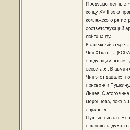
Предусмотренные «Т
концу XVIII века пр
коллежского регистр
соответствующий ар
лейтенанту.
Коллежский секрета
Чин XI класса (КО
следующим после гу
секретаря. В армии 
Чин этот давался п
присвоили Пушкину,
Лицея. С этого чина
Воронцова, пока в 1
службы ».
Пушкин писал о Воро
признаюсь, думал о 