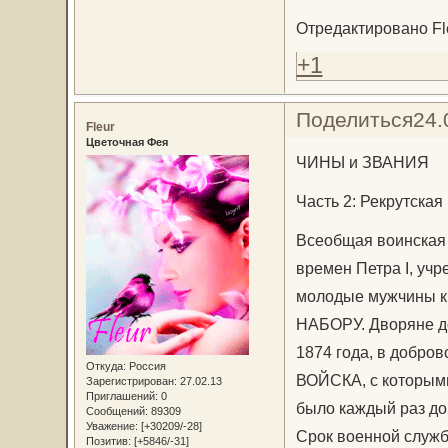
Отредактировано Fle
+1
Поделиться
24.
Fleur
Цветочная Фея
ЧИНЫ и ЗВАНИЯ
Часть 2: Рекрутская
Всеобщая воинская п
времен Петра I, уч
молодые мужчины к
НАБОРУ. Дворяне до
1874 года, в добро
Откуда:
Россия
ВОЙСКА, с которыми
Зарегистрирован
: 27.02.13
Приглашений:
0
было каждый раз до
Сообщений:
89309
Уважение:
[+30209/-28]
Срок военной служб
Позитив:
[+5846/-31]