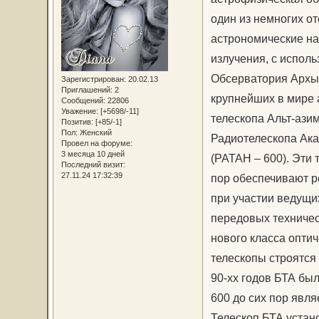
один из немногих о
астрономические на
излучения, с испол
Обсерватория Архыз
Зарегистрирован
: 20.02.13
Приглашений:
2
крупнейших в мире 
Сообщений:
22806
Уважение:
[+5698/-11]
телескопа Альт-азим
Позитив:
[+85/-1]
Пол:
Женский
Радиотелескопа Ака
Провел на форуме:
3 месяца 10 дней
(РАТАН – 600). Эти 
Последний визит:
27.11.24 17:32:39
пор обеспечивают р
при участии ведущи
передовых техничес
нового класса опти
телескопы строятся 
90-хх годов БТА бы
600 до сих пор явл
Телескоп БТА устан