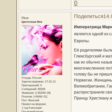
0
Поделиться
14.
Fleur
Цветочная Фея
Императрица Мари
является одной из 
Европы.
Её родителями был
Глюксбургский и ма
как их обычно назы
многочисленное пот
голову бы не пришло
Откуда:
Россия
Норвегии. Женщины 
Зарегистрирован
: 27.02.13
Приглашений:
0
Великобритании, Га
Сообщений:
89309
распространили сво
Уважение:
[+30209/-28]
Позитив:
[+5846/-31]
Принцу Христиану и
Пол:
Женский
Провел на форуме:
1 год 9 месяцев
Последний визит: