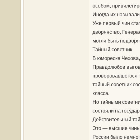
особом, привилегир
Иногда их называл
Уже первый чин ста
дворянство. Генера
могли быть недворя
Тайный советник
В юмореске Чехова,
Правдолюбов выгов
проворовавшегося та
тайный советник соо
класса.
Но тайными советни
состояли на госуда
Действительный тай
Это — высшие чины т
России было немног