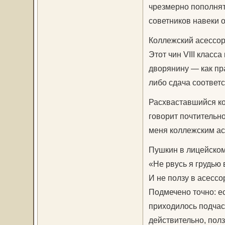
чрезмерно пополнят
советников навеки о
Коллежский асессо
Этот чин VIII класс
дворянину — как пр
либо сдача соответ
Расхваставшийся ко
говорит почтительн
меня коллежским асе
Пушкин в лицейском
«Не рвусь я грудью 
И не ползу в асессо
Подмечено точно: ес
приходилось подчас 
действительно, пол