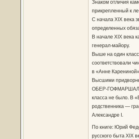
Знаком отличия кам
прикрепленный к ле
С начала XIX века 
определенных обяза
В начале XIX века к
генерал-майору.
Выше на один кла
соответствовали чи
в «Анне Карениной»
Высшими придворн
ОБЕР-ГОФМАРШАЛ и д
класса не было. В «
родственника — гра
Александре I.
По книге: Юрий Фед
русского быта XIX в