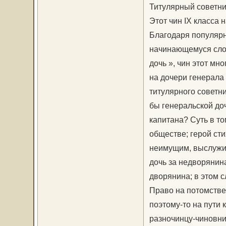
Титулярный советни
Этот чин IX класса 
Благодаря популярн
начинающемуся слов
дочь », чин этот м
на дочери генерала
титулярного советни
бы генеральской до
капитана? Суть в т
обществе; герой ст
неимущим, выслужив
дочь за недворянина
дворянина; в этом с
Право на потомствен
поэтому-то на пути 
разночинцу-чиновни