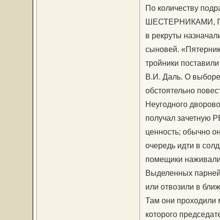
По количеству подр
ШЕСТЕРНИКАМИ, ПЯ
в рекруты назначал
сыновей. «Пятерник
тройники поставили
В.И. Даль. О выборе
обстоятельно повест
Неугодного дворовог
получал зачетную
ценность; обычно о
очередь идти в солд
помещики наживали
Выделенных парне
или отвозили в бл
Там они проходили 
которого председат