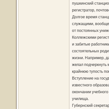
пушкинский станци
регистратор, почтов
Долгое время станц
служащими, вообще н
от постоянных униж
Коллежскими регис
и забитые работники
состоятельных родит
жизни. Например, да
желал подчеркнуть 
крайнюю тупость по
Вступление на госу
известного образова
окончании учебного
училища.
Губернский секрета