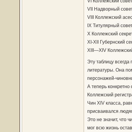
VI Коллежский сове
VII Надворный сове
VIII Коллежский ас
IX Титулярный сове
X Коллежский секре
XI-XII Губернский с
XIII—XIV Коллежски
Эту таблицу всегда 
литературы. Она по
персонажей-чиновни
А теперь конкретно 
Коллежский регистр
Чин XIV класса, ра
присваивался людям
Это не значит, что 
мог всю жизнь оста