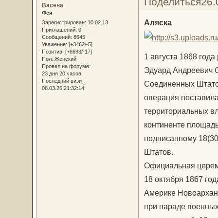
Поделиться
26.
Васена
Фея
Аляска
Зарегистрирован
: 10.02.13
Приглашений:
0
Сообщений:
8645
Уважение:
[+3462/-5]
Позитив:
[+8693/-17]
1 августа 1868 год
Пол:
Женский
Провел на форуме:
Эдуард Андреевич С
23 дня 20 часов
Последний визит:
Соединенных Штатов
08.03.26 21:32:14
операция поставила
территориальных вл
континенте площадь
подписанному 18(30
Штатов.
Официальная церемо
18 октября 1867 год
Америке Новоарханг
при параде военных