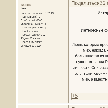
Поделиться
26.
Васена
Фея
Исто
Зарегистрирован
: 10.02.13
Приглашений:
0
Сообщений:
8645
Уважение:
[+3462/-5]
Позитив:
[+8693/-17]
Интересные фа
Пол:
Женский
Провел на форуме:
23 дня 20 часов
Последний визит:
Люди, которые прос
08.03.26 21:32:14
мир, никогда 
большинства из ни
существования Р
личности. Они разв
талантами, своими 
мир, а вместе
+5