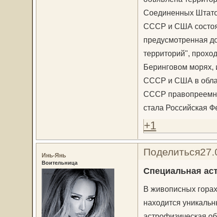
Соединенных Штатов
СССР и США состоя
предусмотренная до
территорий", прохо
Беринговом морях, 
СССР и США в облас
СССР правопреемн
стала Российская Ф
+1
Поделиться
27.
Инь-Янь
Воительница
Специальная ас
В живописных горах
находится уникальн
астрофизическая об