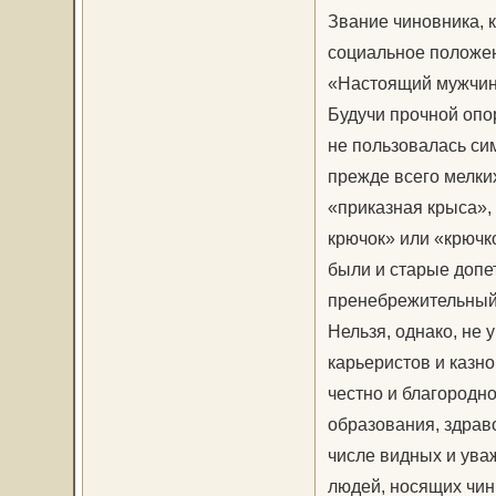
Звание чиновника, 
социальное положен
«Настоящий мужчина
Будучи прочной опо
не пользовалась си
прежде всего мелки
«приказная крыса»,
крючок» или «крючко
были и старые допе
пренебрежительный 
Нельзя, однако, не 
карьеристов и казн
честно и благородн
образования, здрав
числе видных и ува
людей, носящих чины