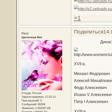
+1
Поделиться
14.
Fleur
Цветочная Фея
Динас
XVII в.
Михаил Федорович
Алексей Михайлови
Федр Алексеевич
Откуда:
Россия
Иоанн V Алексееви
Зарегистрирован
: 27.02.13
Приглашений:
0
Петр I Алексеевич
Сообщений:
89309
Уважение:
[+30209/-28]
XVIII в.
Позитив:
[+5846/-31]