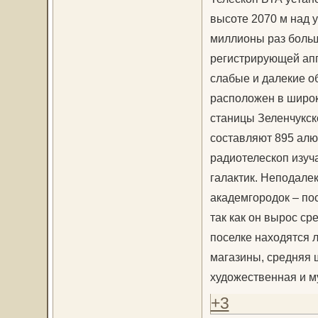
высоте 2070 м над 
миллионы раз больше
регистрирующей апп
слабые и далекие о
расположен в широк
станицы Зеленчукск
составляют 895 алю
радиотелескоп изуч
галактик. Неподале
академгородок – по
так как он вырос ср
поселке находятся 
магазины, средняя 
художественная и м
+3