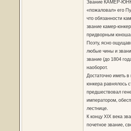
Звание КАМЕР-ЮНКЕР
«пожаловал» его Пу
что обязанности кам
звание камер-юнкер
придворным юношам
Поэту, ясно ощущав
любые чины и звания
звание (до 1804 го
наоборот.
Достаточно иметь в 
юнкера равнялось ст
предшествовал гене
императором, обесп
лестнице.
К концу XIX века з
почетное звание, св