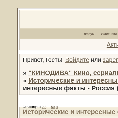
Форум
Участники
Акт
Привет, Гость!
Войдите
или
заре
»
"КИНОДИВА" Кино, сериал
»
Исторические и интересн
интересные факты - Россия (
Страница:
1
2
3
…
50
»
Исторические и интересные ф