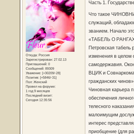
Часть 1. Государст
Что такое ЧИНОВНИ
служащий, обладающ
званием. Начало это
«ТАБЕЛЬ О РАНГАХ»
Петровская табель 
Откуда:
Россия
изменения в целом 
Зарегистрирован
: 27.02.13
самодержавия. Окон
Приглашений:
0
Сообщений:
89309
ВЦИК и Совнаркома 
Уважение:
[+30209/-28]
Позитив:
[+5846/-31]
гражданских чинов»
Пол:
Женский
Провел на форуме:
Чиновная карьера п
1 год 9 месяцев
Последний визит:
обеспечения личного
Сегодня 12:35:56
телесного наказани
малоимущим дослужи
интерес представля
приобщение (для ра