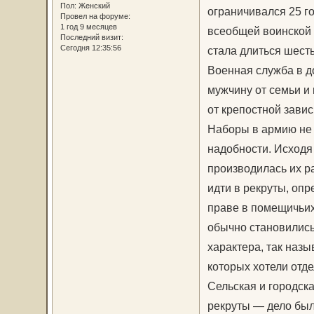
Пол:
Женский
ограничивался 25 го
Провел на форуме:
1 год 9 месяцев
всеобщей воинской п
Последний визит:
Сегодня 12:35:56
стала длиться шесть 
Военная служба в д
мужчину от семьи и
от крепостной завис
Наборы в армию не 
надобности. Исходя
производилась их ра
идти в рекруты, оп
праве в помещичьих
обычно становились
характера, так наз
которых хотели отде
Сельская и городск
рекруты — дело был