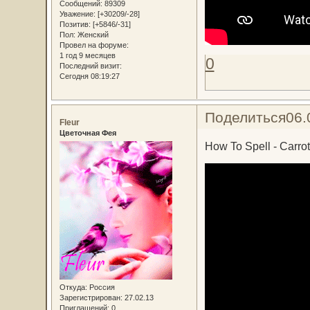
Сообщений:
89309
Уважение:
[+30209/-28]
Позитив:
[+5846/-31]
Пол:
Женский
Провел на форуме:
1 год 9 месяцев
0
Последний визит:
Сегодня 08:19:27
Поделиться
06.
Fleur
Цветочная Фея
How To Spell - Carrot
Откуда:
Россия
Зарегистрирован
: 27.02.13
Приглашений:
0