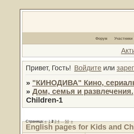
Форум
Участники
Акт
Привет, Гость!
Войдите
или
заре
»
"КИНОДИВА" Кино, сериал
»
Дом, семья и развлечения.
Children-1
Страница:
«
1
2
3
4
…
50
»
English pages for Kids and Ch