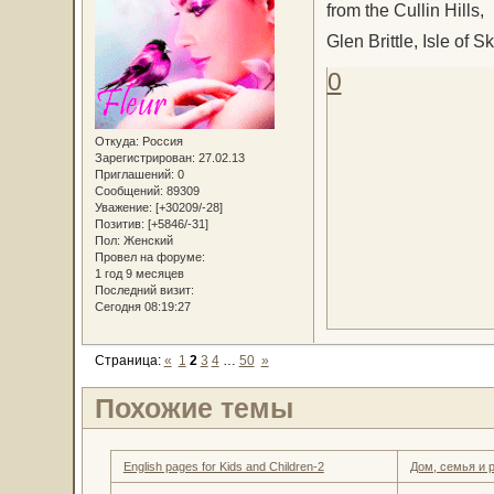
from the Cullin Hills,
Glen Brittle, Isle of 
0
Откуда:
Россия
Зарегистрирован
: 27.02.13
Приглашений:
0
Сообщений:
89309
Уважение:
[+30209/-28]
Позитив:
[+5846/-31]
Пол:
Женский
Провел на форуме:
1 год 9 месяцев
Последний визит:
Сегодня 08:19:27
Страница:
«
1
2
3
4
…
50
»
Похожие темы
English pages for Kids and Children-2
Дом, семья и 