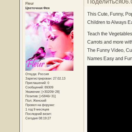
Поделиться
06.
Fleur
Цветочная Фея
This Cute, Funny, P
Children to Always Ea
Teach the Vegetables
Carrots and more with
The Funny Video, Cut
Names Easy and Fun 
Откуда:
Россия
Зарегистрирован
: 27.02.13
Приглашений:
0
Сообщений:
89309
Уважение:
[+30209/-28]
Позитив:
[+5846/-31]
Пол:
Женский
Провел на форуме:
1 год 9 месяцев
Последний визит:
Сегодня 08:19:27