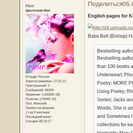
Поделиться
05.
Fleur
Цветочная Фея
English pages for Ki
Babs Bell (Bishop) H
Bestselling auth
Bestselling auth
than 100 books a
Underwear!; Pho
Откуда:
Россия
Зарегистрирован
: 27.02.13
Poetry; MORE Ph
Приглашений:
0
Сообщений:
89309
Using Poetry; R
Уважение:
[+30209/-28]
Series; Jacks a
Позитив:
[+5846/-31]
Пол:
Женский
Words. She is al
Провел на форуме:
1 год 9 месяцев
and Sometimes I 
Последний визит:
Сегодня 08:19:27
collections for e
biography Mary C