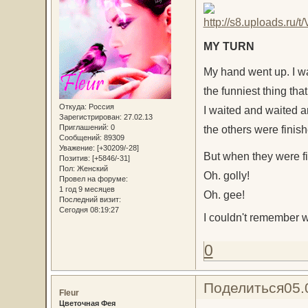
MY TURN
My hand went up. I w
the funniest thing th
Откуда:
Россия
I waited and waited a
Зарегистрирован
: 27.02.13
Приглашений:
0
the others were finishe
Сообщений:
89309
Уважение:
[+30209/-28]
But when they were fi
Позитив:
[+5846/-31]
Пол:
Женский
Oh. golly!
Провел на форуме:
1 год 9 месяцев
Oh. gee!
Последний визит:
Сегодня 08:19:27
I couldn't remember
0
Поделиться
05.
Fleur
Цветочная Фея