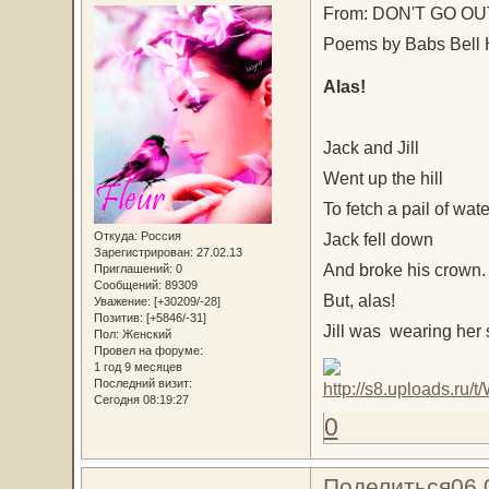
From: DON'T GO O
Poems by Babs Bell 
Alas!
Jack and Jill
Went up the hill
To fetch a pail of wate
Откуда:
Россия
Jack fell down
Зарегистрирован
: 27.02.13
And broke his crown.
Приглашений:
0
Сообщений:
89309
But, alas!
Уважение:
[+30209/-28]
Позитив:
[+5846/-31]
Jill was wearing her s
Пол:
Женский
Провел на форуме:
1 год 9 месяцев
Последний визит:
Сегодня 08:19:27
0
Поделиться
06.