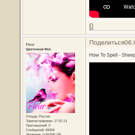
0
Поделиться
06.
Fleur
Цветочная Фея
How To Spell - Shee
Откуда:
Россия
Зарегистрирован
: 27.02.13
Приглашений:
0
Сообщений:
89309
Уважение:
[+30209/-28]