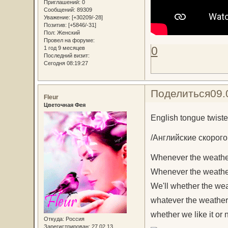
Приглашений:
0
Сообщений:
89309
Уважение:
[+30209/-28]
Позитив:
[+5846/-31]
Пол:
Женский
Провел на форуме:
0
1 год 9 месяцев
Последний визит:
Сегодня 08:19:27
Поделиться
09.
Fleur
Цветочная Фея
English tongue twist
/Английские скорого
Whenever the weather
Whenever the weather
We'll whether the wea
whatever the weather
whether we like it or n
Откуда:
Россия
Зарегистрирован
: 27.02.13