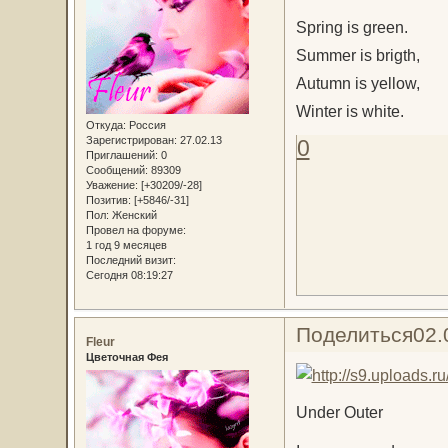
Spring is green.
Summer is brigth,
Autumn is yellow,
Winter is white.
Откуда:
Россия
Зарегистрирован
: 27.02.13
0
Приглашений:
0
Сообщений:
89309
Уважение:
[+30209/-28]
Позитив:
[+5846/-31]
Пол:
Женский
Провел на форуме:
1 год 9 месяцев
Последний визит:
Сегодня 08:19:27
Поделиться
02.
Fleur
Цветочная Фея
Under Outer