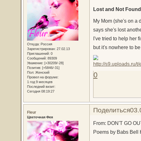
Lost and Not Found
My Mom (she's on a d
says she's lost anoth
I've tried to help her fi
Откуда:
Россия
but it's nowhere to be
Зарегистрирован
: 27.02.13
Приглашений:
0
Сообщений:
89309
Уважение:
[+30209/-28]
Позитив:
[+5846/-31]
Пол:
Женский
0
Провел на форуме:
1 год 9 месяцев
Последний визит:
Сегодня 08:19:27
Поделиться
03.
Fleur
Цветочная Фея
From: DON'T GO O
Poems by Babs Bell 