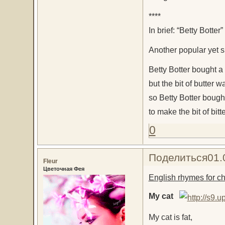
****
In brief: “Betty Botter
Another popular yet s
Betty Botter bought a b
but the bit of butter wa
so Betty Botter bought 
to make the bit of bitte
0
Поделиться
01.
Fleur
Цветочная Фея
English rhymes for ch
My cat
My cat is fat,