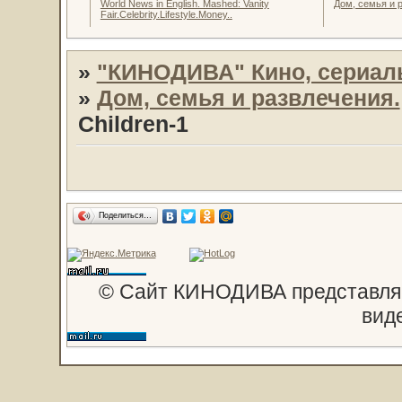
World News in English. Mashed: Vanity
Дом, семья и 
Fair.Celebrity.Lifestyle.Money..
»
"КИНОДИВА" Кино, сериал
»
Дом, семья и развлечения.
Children-1
Поделиться…
© Сайт КИНОДИВА представляе
вид