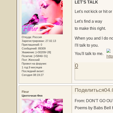
LET'S TALK
Let's not kick or hit or 
Let's find a way
to make this right.
Откуда:
Россия
When you and I do no
Зарегистрирован
: 27.02.13
I'll talk to you.
Приглашений:
0
Сообщений:
89309
Уважение:
[+30209/-28]
You'll talk to me.
Позитив:
[+5846/-31]
Пол:
Женский
Провел на форуме:
0
1 год 9 месяцев
Последний визит:
Сегодня 08:19:27
Поделиться
04.
Fleur
Цветочная Фея
From: DON'T GO O
Poems by Babs Bell 