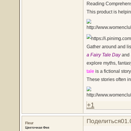
Reading Comprehensio
This product is helpi
Gather around and list
a Fairy Tale Day
and 
explore myths, fantas
tale
is a fictional stor
These stories often i
+1
Поделиться
01.
Fleur
Цветочная Фея