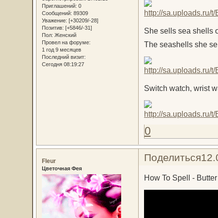
Приглашений:
0
Сообщений:
89309
Уважение:
[+30209/-28]
Позитив:
[+5846/-31]
She sells sea shells 
Пол:
Женский
Провел на форуме:
The seashells she sel
1 год 9 месяцев
Последний визит:
Сегодня 08:19:27
Switch watch, wrist w
0
Поделиться
12.
Fleur
Цветочная Фея
How To Spell - Butter