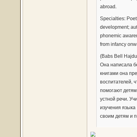
abroad.
Specialties: Poetr
development; aut
phonemic awarene
from infancy onw
(Babs Bell Hajd
Она написала бо
книгами она пр
воспитателей, ч
помогают детям 
устной речи. Уч
изучения языка 
своим детям и п