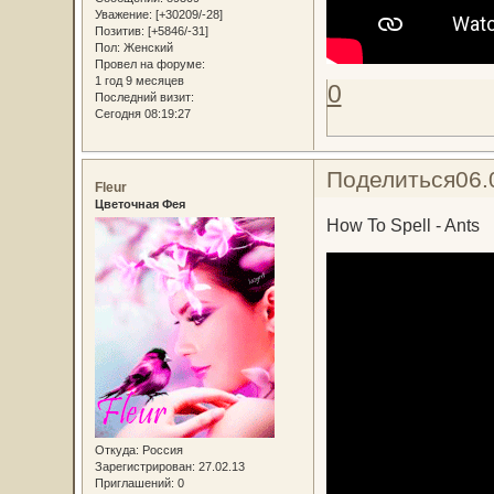
Уважение:
[+30209/-28]
Позитив:
[+5846/-31]
Пол:
Женский
Провел на форуме:
1 год 9 месяцев
0
Последний визит:
Сегодня 08:19:27
Поделиться
06.
Fleur
Цветочная Фея
How To Spell - Ants
Откуда:
Россия
Зарегистрирован
: 27.02.13
Приглашений:
0