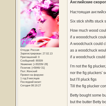
Английские скоро
Настоящая английск
Six stick shifts stuck 
How much wood coul
if a wooodchuck cou
A woodchuck could 
as a woodchuck woul
Откуда:
Россия
Зарегистрирован
: 27.02.13
if a woodchuck could
Приглашений:
0
Сообщений:
89309
Уважение:
[+30209/-28]
I'm not the fig plucker,
Позитив:
[+5846/-31]
Пол:
Женский
nor the fig pluckers' s
Провел на форуме:
1 год 9 месяцев
but I'll pluck figs
Последний визит:
Till the fig plucker co
Сегодня 08:19:27
Betty bought some but
but the butter Betty b