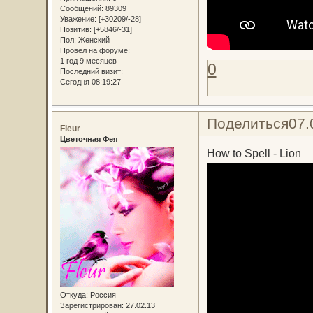
Сообщений:
89309
Уважение:
[+30209/-28]
Позитив:
[+5846/-31]
Пол:
Женский
Провел на форуме:
1 год 9 месяцев
0
Последний визит:
Сегодня 08:19:27
Поделиться
07.
Fleur
Цветочная Фея
How to Spell - Lion
Откуда:
Россия
Зарегистрирован
: 27.02.13