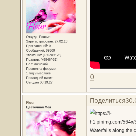
Откуда:
Россия
Зарегистрирован
: 27.02.13
Приглашений:
0
Сообщений:
89309
Уважение:
[+30209/-28]
Позитив:
[+5846/-31]
Пол:
Женский
Провел на форуме:
1 год 9 месяцев
0
Последний визит:
Сегодня 08:19:27
Поделиться
30.
Fleur
Цветочная Фея
Waterfalls along the c