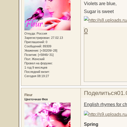
Violets are blue,
Sugar is sweet
0
Откуда:
Россия
Зарегистрирован
: 27.02.13
Приглашений:
0
Сообщений:
89309
Уважение:
[+30209/-28]
Позитив:
[+5846/-31]
Пол:
Женский
Провел на форуме:
1 год 9 месяцев
Последний визит:
Сегодня 08:19:27
Поделиться
01.
Fleur
Цветочная Фея
English rhymes for ch
Spring