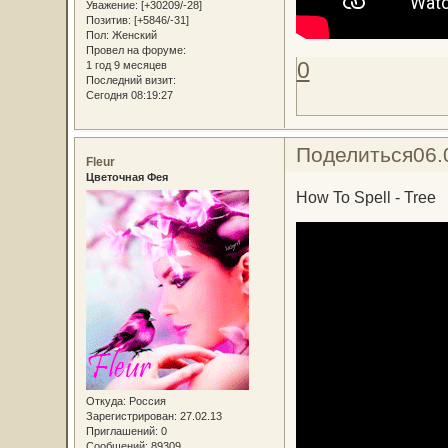
Уважение:
[+30209/-28]
Позитив:
[+5846/-31]
Пол:
Женский
Провел на форуме:
0
1 год 9 месяцев
Последний визит:
Сегодня 08:19:27
Поделиться
06.
Fleur
Цветочная Фея
How To Spell - Tree
Откуда:
Россия
Зарегистрирован
: 27.02.13
Приглашений:
0
Сообщений:
89309