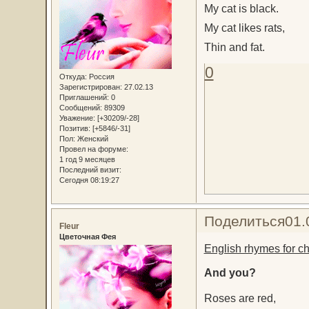
My cat is black.
My cat likes rats,
Thin and fat.
0
Откуда:
Россия
Зарегистрирован
: 27.02.13
Приглашений:
0
Сообщений:
89309
Уважение:
[+30209/-28]
Позитив:
[+5846/-31]
Пол:
Женский
Провел на форуме:
1 год 9 месяцев
Последний визит:
Сегодня 08:19:27
Поделиться
01.
Fleur
Цветочная Фея
English rhymes for ch
And you?
Roses are red,