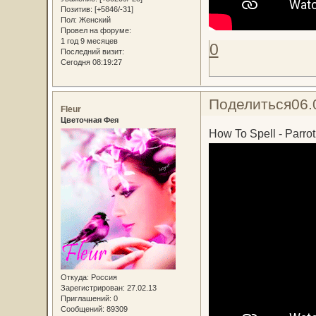
Позитив:
[+5846/-31]
Пол:
Женский
Провел на форуме:
1 год 9 месяцев
0
Последний визит:
Сегодня 08:19:27
Поделиться
06.
Fleur
Цветочная Фея
How To Spell - Parrot
Откуда:
Россия
Зарегистрирован
: 27.02.13
Приглашений:
0
Сообщений:
89309