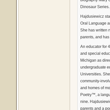
Dinosaur Series.
Hajdusiewicz sta
Oral Language 
She has written n
parents, and has
An educator for 
and special educa
Michigan as dire
undergraduate ed
Universities. Sh
community-involv
and homes of mor
Poetry™, a langu
nine. Hajdusiewi
parents and a pop