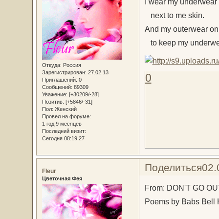
I wear my underwear
next to me skin.
And my outerwear on
to keep my underwea
Откуда:
Россия
Зарегистрирован
: 27.02.13
0
Приглашений:
0
Сообщений:
89309
Уважение:
[+30209/-28]
Позитив:
[+5846/-31]
Пол:
Женский
Провел на форуме:
1 год 9 месяцев
Последний визит:
Сегодня 08:19:27
Поделиться
02.
Fleur
Цветочная Фея
From: DON'T GO O
Poems by Babs Bell 