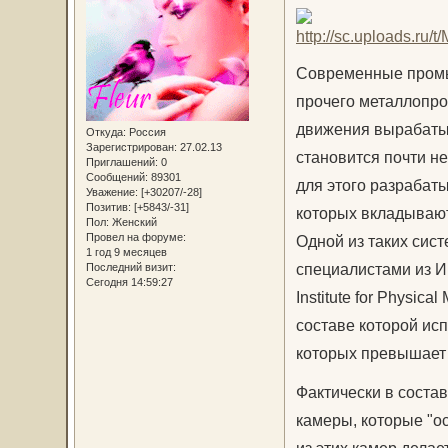
Современные промы
прочего металлопро
движения вырабатыв
Откуда:
Россия
Зарегистрирован
: 27.02.13
становится почти н
Приглашений:
0
Сообщений:
89301
для этого разрабат
Уважение:
[+30207/-28]
Позитив:
[+5843/-31]
которых вкладывают
Пол:
Женский
Провел на форуме:
Одной из таких сис
1 год 9 месяцев
специалистами из И
Последний визит:
Сегодня 14:59:27
Institute for Physic
составе которой ис
которых превышает 
Фактически в соста
камеры, которые "о