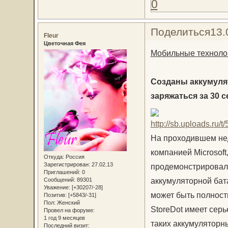
0
Поделиться
13.
Fleur
Цветочная Фея
Мобильные технолог
Созданы аккумуля
заряжаться за 30 с
На проходившем нед
компанией Microsoft
Откуда:
Россия
Зарегистрирован
: 27.02.13
продемонстрировал
Приглашений:
0
аккумуляторной бата
Сообщений:
89301
Уважение:
[+30207/-28]
может быть полност
Позитив:
[+5843/-31]
Пол:
Женский
StoreDot имеет сер
Провел на форуме:
1 год 9 месяцев
таких аккумуляторн
Последний визит: