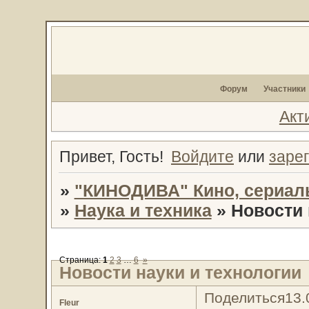
Форум
Участники
Акт
Привет, Гость!
Войдите
или
заре
»
"КИНОДИВА" Кино, сериал
»
Наука и техника
»
Новости 
Страница:
1
2
3
…
6
»
Новости науки и технологии
Поделиться
13.
Fleur