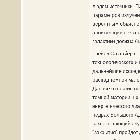
людям источники. П
параметров излучен
вероятным объяснен
аннигиляции некото
галактики должна б
Трейси Слэтайер (Tr
технологического ин
дальнейшие исследо
распад темной матер
Данное открытие поз
темной материи, но 
энергетического ди
недрах Большого Ад
захватывающий случа
"закрытия" пройдет 