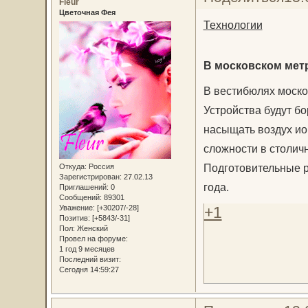
Fleur
Цветочная Фея
Технологии
В московском мет
В вестибюлях моско
Устройства будут бо
насыщать воздух и
сложности в столич
Подготовительные р
Откуда:
Россия
Зарегистрирован
: 27.02.13
года.
Приглашений:
0
Сообщений:
89301
Уважение:
[+30207/-28]
+1
Позитив:
[+5843/-31]
Пол:
Женский
Провел на форуме:
1 год 9 месяцев
Последний визит:
Сегодня 14:59:27