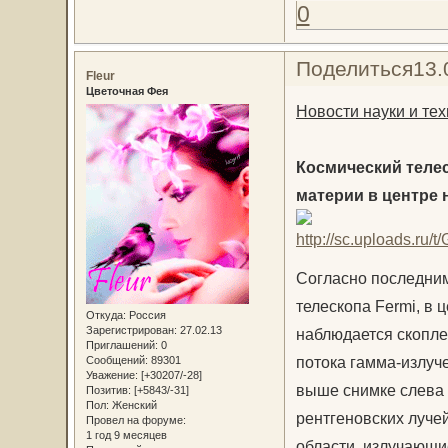
0
Поделиться
13.
Fleur
Цветочная Фея
Новости науки и тех
Космический телес
материи в центре 
Согласно последним
телескопа Fermi, в 
Откуда:
Россия
Зарегистрирован
: 27.02.13
наблюдается скопле
Приглашений:
0
потока гамма-излуч
Сообщений:
89301
Уважение:
[+30207/-28]
выше снимке слева 
Позитив:
[+5843/-31]
Пол:
Женский
рентгеновских лучей
Провел на форуме:
1 год 9 месяцев
области, излучающи