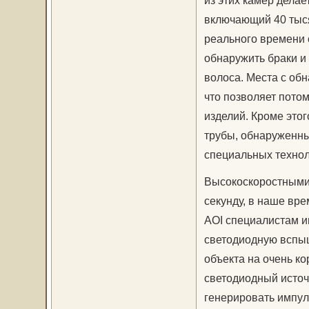
из этих камер делае
включающий 40 тыся
реального времени 
обнаружить браки и
волоса. Места с об
что позволяет пото
изделий. Кроме этог
трубы, обнаруженны
специальных технол
Высокоскоростными 
секунду, в наше вр
AOI специалистам и
светодиодную вспыш
объекта на очень к
светодиодный источн
генерировать импул