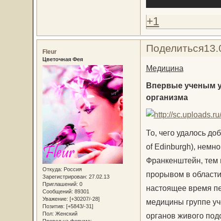
+1
Поделиться
13.
Fleur
Цветочная Фея
Медицина
Впервые ученым у
организма
То, чего удалось до
of Edinburgh), немно
Франкенштейн, тем 
Откуда:
Россия
прорывом в области
Зарегистрирован
: 27.02.13
Приглашений:
0
настоящее время пе
Сообщений:
89301
Уважение:
[+30207/-28]
медицины группе уч
Позитив:
[+5843/-31]
Пол:
Женский
органов живого под