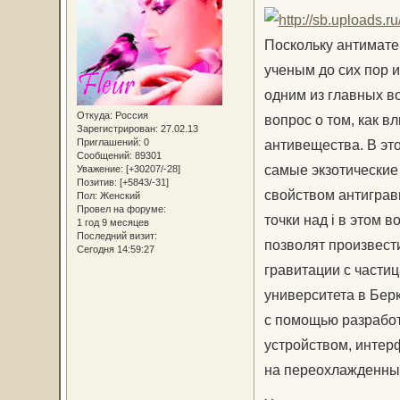
Поскольку антимате
ученым до сих пор и
одним из главных в
Откуда:
Россия
вопрос о том, как 
Зарегистрирован
: 27.02.13
Приглашений:
0
антивещества. В эт
Сообщений:
89301
самые экзотические
Уважение:
[+30207/-28]
Позитив:
[+5843/-31]
свойством антиграви
Пол:
Женский
Провел на форуме:
точки над i в этом 
1 год 9 месяцев
Последний визит:
позволят произвест
Сегодня 14:59:27
гравитации с части
университета в Бер
с помощью разработ
устройством, интер
на переохлажденны