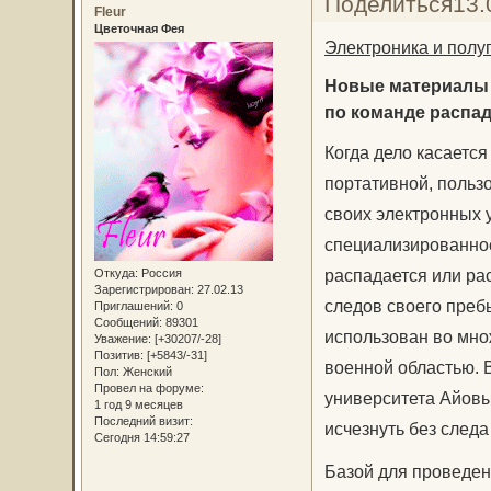
Поделиться
13.
Fleur
Цветочная Фея
Электроника и полу
Новые материалы 
по команде распад
Когда дело касается
портативной, польз
своих электронных у
специализированное
распадается или ра
Откуда:
Россия
Зарегистрирован
: 27.02.13
следов своего преб
Приглашений:
0
Сообщений:
89301
использован во мно
Уважение:
[+30207/-28]
Позитив:
[+5843/-31]
военной областью. 
Пол:
Женский
Провел на форуме:
университета Айовы
1 год 9 месяцев
Последний визит:
исчезнуть без след
Сегодня 14:59:27
Базой для проведе