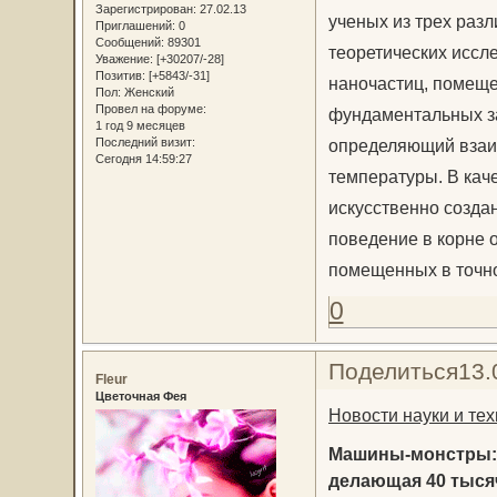
Зарегистрирован
: 27.02.13
ученых из трех раз
Приглашений:
0
Сообщений:
89301
теоретических иссл
Уважение:
[+30207/-28]
Позитив:
[+5843/-31]
наночастиц, помеще
Пол:
Женский
Провел на форуме:
фундаментальных за
1 год 9 месяцев
Последний визит:
определяющий взаи
Сегодня 14:59:27
температуры. В кач
искусственно созда
поведение в корне 
помещенных в точно
0
Поделиться
13.
Fleur
Цветочная Фея
Новости науки и тех
Машины-монстры: W
делающая 40 тыся