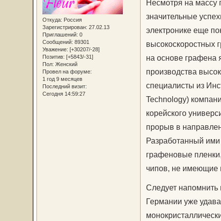
Несмотря на массу 
значительные успех
Откуда:
Россия
Зарегистрирован
: 27.02.13
электронике еще п
Приглашений:
0
Сообщений:
89301
высокоскоростных г
Уважение:
[+30207/-28]
на основе графена 
Позитив:
[+5843/-31]
Пол:
Женский
производства высок
Провел на форуме:
1 год 9 месяцев
специалисты из Инст
Последний визит:
Сегодня 14:59:27
Technology) компан
корейского универс
прорыв в направлен
Разработанный ими
графеновые пленки,
чипов, не имеющие 
Следует напомнить 
Германии уже удава
монокристаллически