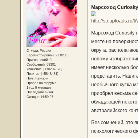
Марсоход Curiosit
Марсоход Curiosity
месте на поверхност
округа, располагающ
Откуда:
Россия
Зарегистрирован
: 27.02.13
новому изображению
Приглашений:
0
Сообщений:
89301
имеет несколько бо
Уважение:
[+30207/-28]
Позитив:
[+5843/-31]
представить. Навиг
Пол:
Женский
Провел на форуме:
необычного куска м
1 год 9 месяцев
Последний визит:
приобрел весьма св
Сегодня 14:59:27
обладающей некотор
австралийского кон
Без сомнений, это 
психологического ф