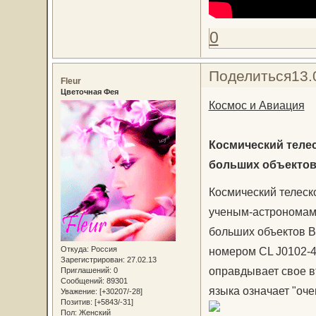
0
Поделиться
13.
Fleur
Цветочная Фея
Космос и Авиация
Космический телес
больших объектов 
Космический телеск
ученым-астрономам 
больших объектов Вс
Откуда:
Россия
номером CL J0102-4
Зарегистрирован
: 27.02.13
оправдывает свое вт
Приглашений:
0
Сообщений:
89301
языка означает "оче
Уважение:
[+30207/-28]
Позитив:
[+5843/-31]
Пол:
Женский