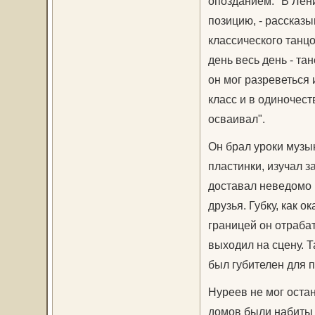
опозданием. "В Лен
позицию, - рассказ
классического танц
день весь день - та
он мог разреветься 
класс и в одиночест
осваивал".
Он брал уроки музы
пластинки, изучал 
доставал неведомо к
друзья. Губку, как 
границей он отрабат
выходил на сцену. 
был губителен для 
Нуреев не мог остан
домов были набиты 