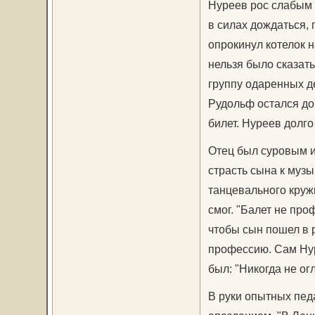
Нуреев рос слабым 
в силах дождаться, 
опрокинул котелок н
нельзя было сказат
группу одаренных д
Рудольф остался дом
билет. Нуреев долго
Отец был суровым и
страсть сына к музы
танцевального кружк
смог. "Балет не про
чтобы сын пошел в
профессию. Сам Нур
был: "Никогда не ог
В руки опытных пед