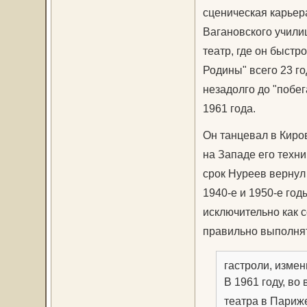
сценическая карьер
Вагановского учили
театр, где он быстр
Родины" всего 23 го
незадолго до "побе
1961 года.
Он танцевал в Киров
на Западе его техни
срок Нуреев вернул 
1940-е и 1950-е го
исключительно как 
правильно выполнят
гастроли, изме
В 1961 году, во
театра в Париже