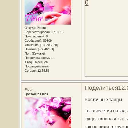
0
Откуда:
Россия
Зарегистрирован
: 27.02.13
Приглашений:
0
Сообщений:
89309
Уважение:
[+30209/-28]
Позитив:
[+5846/-31]
Пол:
Женский
Провел на форуме:
1 год 9 месяцев
Последний визит:
Сегодня 12:35:56
Поделиться
12.
Fleur
Цветочная Фея
Восточные танцы.
Тысячелетия назад 
существовал язык т
как он видит окружа