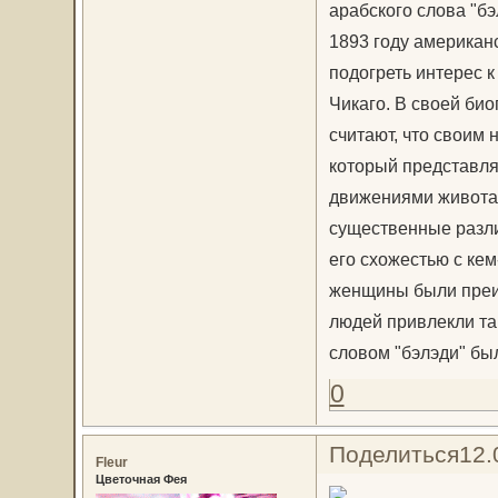
арабского слова "бэ
1893 году американ
подогреть интерес 
Чикаго. В своей био
считают, что своим 
который представля
движениями живота.
существенные разли
его схожестью с кем
женщины были преим
людей привлекли та
словом "бэлэди" был
0
Поделиться
12.
Fleur
Цветочная Фея