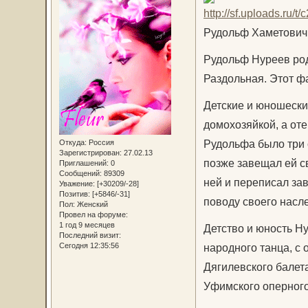
Рудольф Хаметович
Рудольф Нуреев род
Раздольная. Этот фа
Детские и юношески
домохозяйкой, а от
Рудольфа было три 
Откуда:
Россия
Зарегистрирован
: 27.02.13
позже завещал ей с
Приглашений:
0
Сообщений:
89309
ней и переписал за
Уважение:
[+30209/-28]
Позитив:
[+5846/-31]
поводу своего насл
Пол:
Женский
Провел на форуме:
1 год 9 месяцев
Детство и юность Ну
Последний визит:
Сегодня 12:35:56
народного танца, с 
Дягилевского балета
Уфимского оперного