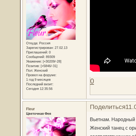
Откуда:
Россия
Зарегистрирован
: 27.02.13
Приглашений:
0
Сообщений:
89309
Уважение:
[+30209/-28]
Позитив:
[+5846/-31]
Пол:
Женский
Провел на форуме:
0
1 год 9 месяцев
Последний визит:
Сегодня 12:35:56
Поделиться
11.
Fleur
Цветочная Фея
Вьетнам. Народный
Женский танец с ор