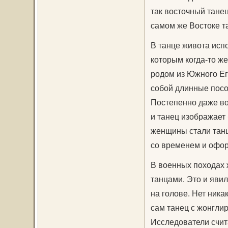
так восточный тане
самом же Востоке т
В танце живота испо
которым когда-то ж
родом из Южного Ег
собой длинные посо
Постепенно даже во
и танец изображает
женщины стали танц
со временем и оформ
В военных походах 
танцами. Это и яви
на голове. Нет ника
сам танец с жонгли
Исследователи счита