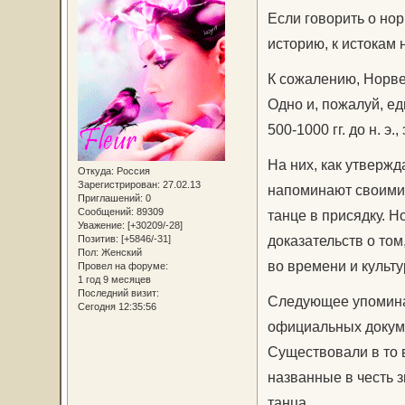
Если говорить о но
историю, к истокам 
К сожалению, Норве
Одно и, пожалуй, е
500-1000 гг. до н. э
На них, как утверж
Откуда:
Россия
Зарегистрирован
: 27.02.13
напоминают своими 
Приглашений:
0
Сообщений:
89309
танце в присядку. Н
Уважение:
[+30209/-28]
доказательств о том,
Позитив:
[+5846/-31]
Пол:
Женский
во времени и культ
Провел на форуме:
1 год 9 месяцев
Последний визит:
Следующее упоминан
Сегодня 12:35:56
официальных докумен
Существовали в то в
названные в честь з
танца.