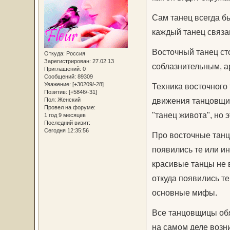
Сам танец всегда бы
каждый танец связан
Восточный танец ст
Откуда:
Россия
Зарегистрирован
: 27.02.13
соблазнительным, а
Приглашений:
0
Сообщений:
89309
Уважение:
[+30209/-28]
Техника восточного 
Позитив:
[+5846/-31]
движения танцовщиц
Пол:
Женский
Провел на форуме:
"танец живота", но 
1 год 9 месяцев
Последний визит:
Сегодня 12:35:56
Про восточные тан
появились те или и
красивые танцы не 
откуда появились т
основные мифы.
Все танцовщицы обя
на самом деле возни