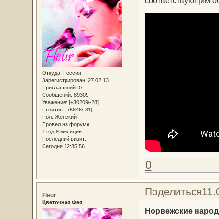
соответствующим об
Откуда:
Россия
Зарегистрирован
: 27.02.13
Приглашений:
0
Сообщений:
89309
Уважение:
[+30209/-28]
Позитив:
[+5846/-31]
Пол:
Женский
Провел на форуме:
1 год 9 месяцев
Последний визит:
Сегодня 12:35:56
0
Поделиться
11.
Fleur
Цветочная Фея
Норвежские наро