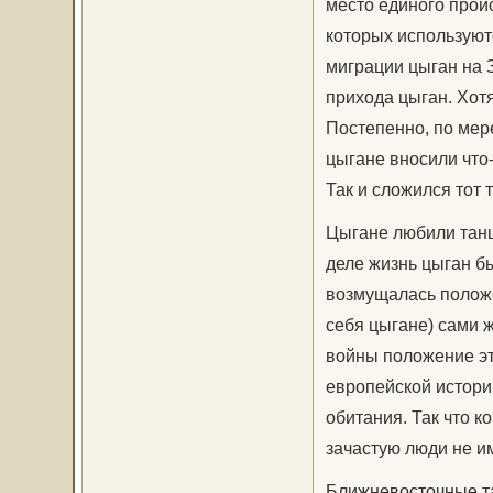
место единого прои
которых используют
миграции цыган на 
прихода цыган. Хотя
Постепенно, по мер
цыгане вносили что-
Так и сложился тот 
Цыгане любили танц
деле жизнь цыган б
возмущалась положе
себя цыгане) сами 
войны положение эт
европейской истори
обитания. Так что к
зачастую люди не им
Ближневосточные та