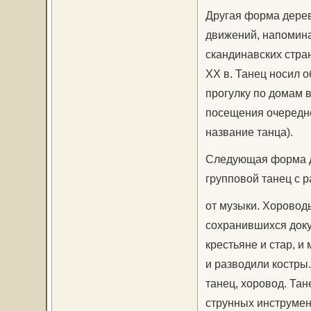
Другая форма дерев
движений, напомина
скандинавских стра
ХХ в. Танец носил 
прогулку по домам в
посещения очередно
название танца).
Следующая форма де
групповой танец с 
от музыки. Хоровод
сохранившихся доку
крестьяне и стар, и
и разводили костры.
танец, хоровод. Тан
струнных инструмент