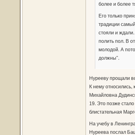
более и более 
Его только прин
традиции самый
стояли и ждали.
полить пол. В о
молодой. А пото
должны".
Нурееву прощали вс
К нему относились, 
Михайловна Дудинска
19. Это позже стало
блистательная Марг
На учебу в Ленингр
Нуреева послал Башк