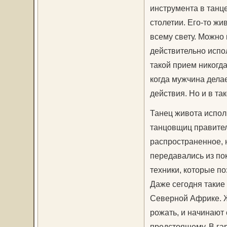
инструмента в танц
столетии. Его-то жи
всему свету. Можно
действительно испо
такой прием никогд
когда мужчина дела
действия. Но и в так
Танец живота испол
танцовщиц правител
распространенное, 
передавались из пок
техники, которые п
Даже сегодня такие
Северной Африке. Ж
рожать, и начинают
предстоящему. В гар