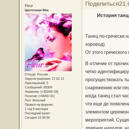
Поделиться
21.
Fleur
Цветочная Фея
История танц
Танец по-гречески н
хоровод).
От этого греческого
В отличие от прочих
четко идентифицир
Откуда:
Россия
просуществовать ты
Зарегистрирован
: 27.02.13
Приглашений:
0
снаряжению или пещ
Сообщений:
89309
Уважение:
[+30209/-28]
когда танец стал ча
Позитив:
[+5846/-31]
Пол:
Женский
что еще до появле
Провел на форуме:
1 год 9 месяцев
элементом церемони
Последний визит:
Сегодня 12:35:56
мероприятий. Сущес
древних народов, н