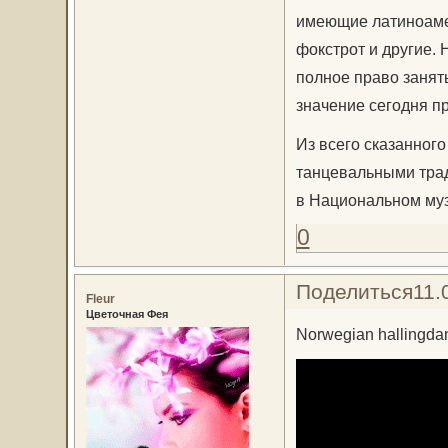
имеющие латиноамер
фокстрот и другие. 
полное право занять
значение сегодня п
Из всего сказанного
танцевальными трад
в Национальном муз
0
Поделиться
11.
Fleur
Цветочная Фея
Norwegian hallingda