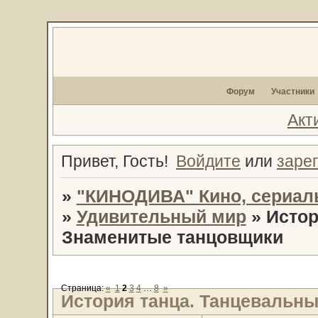
Форум
Участники
Акт
Привет, Гость!
Войдите
или
заре
»
"КИНОДИВА" Кино, сериал
»
Удивительный мир
»
Истор
Знаменитые танцовщики
Страница:
«
1
2
3
4
…
8
»
История танца. Танцевальн