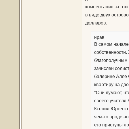
компенсация за гол
в виде двух остров
долларов.
нрав
В самом начале
собственности.
благополучным а
зачислен солист
балерине Алле 
квартиру на дво
"Они думают, что
своего учителя
Ксения Юргенсо
чем-то вроде ан
его приступы яр