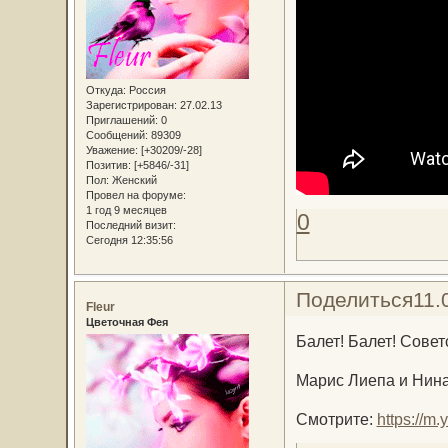
Откуда:
Россия
Зарегистрирован
: 27.02.13
Приглашений:
0
Сообщений:
89309
Уважение:
[+30209/-28]
Позитив:
[+5846/-31]
Пол:
Женский
Провел на форуме:
1 год 9 месяцев
0
Последний визит:
Сегодня 12:35:56
Поделиться
11.
Fleur
Цветочная Фея
Балет! Балет! Совет
Марис Лиепа и Нина
Смотрите:
https://