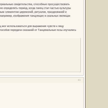
териальные свидетельства, способные просуществовать
 определить период, когда танец стал частью культуры
ным элементом церемоний, ритуалов, празднований и
 например, изображения танцующих в скальных жилищах
 мог использоваться для выражения чувств к лицу
способов передачи сказаний от Танцевальные позы изучались
41