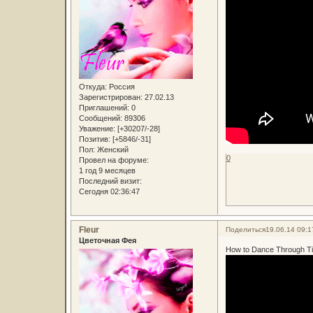
Откуда:
Россия
Зарегистрирован
: 27.02.13
Приглашений:
0
Сообщений:
89306
Уважение:
[+30207/-28]
Позитив:
[+5846/-31]
Пол:
Женский
0
Провел на форуме:
1 год 9 месяцев
Последний визит:
Сегодня 02:36:47
Fleur
Поделиться
19.06.14 09:1
Цветочная Фея
How to Dance Through Tim