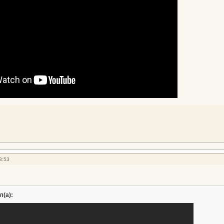
3:53
л(а):