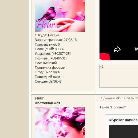
Откуда:
Россия
Зарегистрирован
: 27.02.13
Приглашений:
0
Сообщений:
89306
Уважение:
[+30207/-28]
Позитив:
[+5846/-31]
Пол:
Женский
+1
Провел на форуме:
1 год 9 месяцев
Последний визит:
Сегодня 02:36:47
Fleur
Поделиться
05.07.14 07:2
Цветочная Фея
Танец "Полонез"
=Spoiler написа