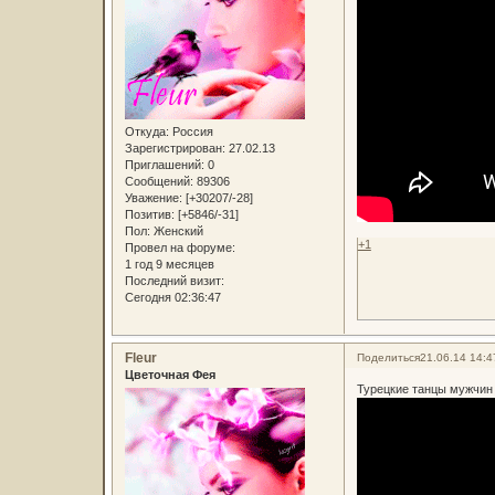
Откуда:
Россия
Зарегистрирован
: 27.02.13
Приглашений:
0
Сообщений:
89306
Уважение:
[+30207/-28]
Позитив:
[+5846/-31]
Пол:
Женский
+1
Провел на форуме:
1 год 9 месяцев
Последний визит:
Сегодня 02:36:47
Fleur
Поделиться
21.06.14 14:4
Цветочная Фея
Турецкие танцы мужчин