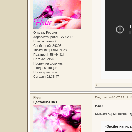
Откуда:
Россия
Зарегистрирован
: 27.02.13
Приглашений:
0
Сообщений:
89306
Уважение:
[+30207/-28]
Позитив:
[+5846/-31]
Пол:
Женский
Провел на форуме:
1 год 9 месяцев
Последний визит:
Сегодня 02:36:47
+1
Fleur
Поделиться
05.07.14 18:4
Цветочная Фея
Балет
Михаил Барышников - Д
=Spoiler написа