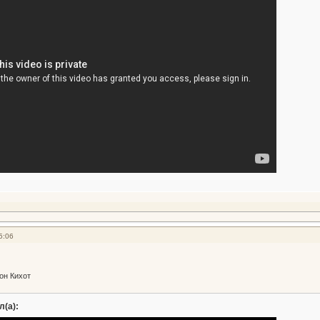
5:06
он Кихот
л(а):