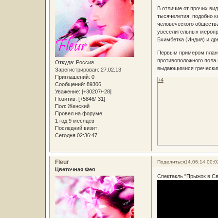
В отличие от прочих ви
тысячелетия, подобно к
человеческого общества
увеселительных меропр
Бхимбетка (Индия) и дре
Первым примером плано
противоположного пола 
Откуда:
Россия
выдающимися греческим
Зарегистрирован
: 27.02.13
Приглашений:
0
+4
Сообщений:
89306
Уважение:
[+30207/-28]
Позитив:
[+5846/-31]
Пол:
Женский
Провел на форуме:
1 год 9 месяцев
Последний визит:
Сегодня 02:36:47
Fleur
Поделиться
14.06.14 00:0
Цветочная Фея
Спектакль "Прыжок в С