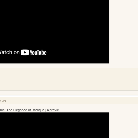
7:43
e: The Elegance of Baroque | A previe