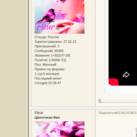
Откуда:
Россия
Зарегистрирован
: 27.02.13
Приглашений:
0
Сообщений:
89306
Уважение:
[+30207/-28]
Позитив:
[+5846/-31]
Пол:
Женский
Провел на форуме:
1 год 9 месяцев
Последний визит:
Сегодня 02:36:47
0
Fleur
Поделиться
03.09.14 08:3
Цветочная Фея