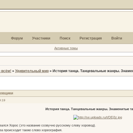
Форум
Участники
Поиск
Регистрация
Войти
Активные темы
 всём!
»
Удивительный мир
»
История танца. Танцевальные жанры. Знаме
цовщики
9:19
История танца. Танцевальные жанры. Знаменитые 
вался Хорос (это название созвучно русскому слову хоровод).
ова происходит также слово хореография.