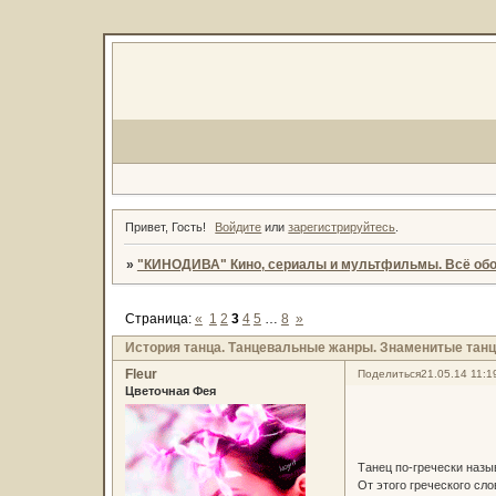
Привет, Гость!
Войдите
или
зарегистрируйтесь
.
»
"КИНОДИВА" Кино, сериалы и мультфильмы. Всё обо
Страница:
«
1
2
3
4
5
…
8
»
История танца. Танцевальные жанры. Знаменитые тан
Fleur
Поделиться
21.05.14 11:1
Цветочная Фея
Танец по-гречески назы
От этого греческого сл