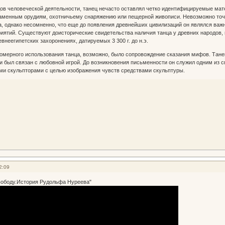
дов человеческой деятельности, танец нечасто оставлял четко идентифицируемые ма
аменным орудиям, охотничьему снаряжению или пещерной живописи. Невозможно точно
, однако несомненно, что еще до появления древнейших цивилизаций он являлся важ
иятий. Существуют доисторические свидетельства наличия танца у древних народов,
внеегипетских захоронениях, датируемых 3 300 г. до н.э.
мерного использования танца, возможно, было сопровождение сказания мифов. Танец
и был связан с любовной игрой. До возникновения письменности он служил одним из 
и скульпторами с целью изображения чувств средствами скульптуры.
2:09
вободу.История Рудольфа Нуреева"