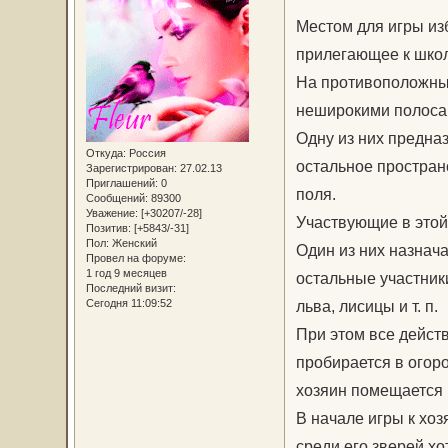
Местом для игры из
прилегающее к школ
На противоположных
неширокими полоса
Одну из них предназ
Откуда:
Россия
остальное простран
Зарегистрирован
: 27.02.13
Приглашений:
0
поля.
Сообщений:
89300
Уважение:
[+30207/-28]
Участвующие в этой
Позитив:
[+5843/-31]
Пол:
Женский
Один из них назнач
Провел на форуме:
1 год 9 месяцев
остальные участники
Последний визит:
Сегодня 11:09:52
льва, лисицы и т. п.
При этом все дейст
пробирается в огоро
хозяин помещается в
В начале игры к хоз
среди его зверей хо