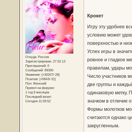
Крокет
Игру эту удобнее в
условию может удов
поверхностью и низ
Успех игры в значит
Откуда:
Россия
ровное и гладкое ме
Зарегистрирован
: 27.02.13
Приглашений:
0
правилам, удары мог
Сообщений:
89300
Уважение:
[+30207/-28]
Число участников м
Позитив:
[+5843/-31]
Пол:
Женский
две группы и кажды
Провел на форуме:
одинаковую метку. 
1 год 9 месяцев
Последний визит:
значком в отличие о
Сегодня 11:09:52
Формы молотков мог
считаются однако ц
закругленным.