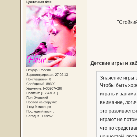
Цветочная Фея
"Стойкий
Детские игры и за
Откуда:
Россия
Зарегистрирован
: 27.02.13
Значение игры 
Приглашений:
0
Сообщений:
89300
Чтобы быть хор
Уважение:
[+30207/-28]
играть и занима
Позитив:
[+5843/-31]
Пол:
Женский
внимание, логи
Провел на форуме:
1 год 9 месяцев
это развивается
Последний визит:
Сегодня 11:09:52
играют не потом
что по средств
ценностей, пра