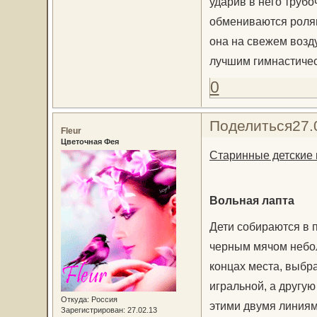
ударив в него трубо
обмениваются ролям
она на свежем возду
лучшим гимнастичес
0
Поделиться
27.
Fleur
Цветочная Фея
Старинные детские 
Вольная лапта
Дети собираются в 
черным мячом небо
концах места, выбра
игральной, а другу
Откуда:
Россия
этими двумя линиям
Зарегистрирован
: 27.02.13