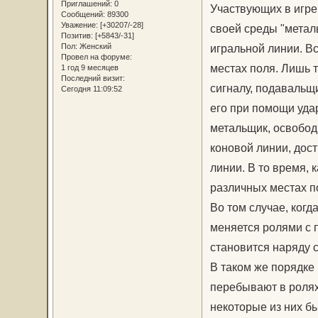
Приглашений:
0
Участвующих в игре
Сообщений:
89300
Уважение:
[+30207/-28]
своей среды "метал
Позитив:
[+5843/-31]
Пол:
Женский
игральной линии. В
Провел на форуме:
местах поля. Лишь т
1 год 9 месяцев
Последний визит:
сигналу, подавальщ
Сегодня 11:09:52
его при помощи уда
метальщик, освобод
коновой линии, дост
линии. В то время, 
различных местах по
Во том случае, когд
меняется ролями с 
становится наряду с
В таком же порядке 
перебывают в ролях
некоторые из них бы