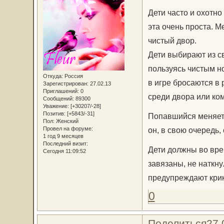
Дети часто и охотно
эта очень проста. 
чистый двор.
Дети выбирают из св
пользуясь чистым но
Откуда:
Россия
в игре бросаются в 
Зарегистрирован
: 27.02.13
Приглашений:
0
среди двора или ком
Сообщений:
89300
Уважение:
[+30207/-28]
Позитив:
[+5843/-31]
Попавшийся меняется
Пол:
Женский
Провел на форуме:
он, в свою очередь,
1 год 9 месяцев
Последний визит:
Дети должны во врем
Сегодня 11:09:52
завязаны, не наткну
предупреждают крико
0
Поделиться
27.