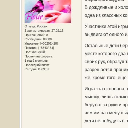
В дождливые и холо
одна из классных ко
Участники этой игры
Откуда:
Россия
Зарегистрирован
: 27.02.13
выдвигают одного из
Приглашений:
0
Сообщений:
89300
Уважение:
[+30207/-28]
Остальные дети беру
Позитив:
[+5843/-31]
Пол:
Женский
месте которого два 
Провел на форуме:
1 год 9 месяцев
своих рук, образуя 
Последний визит:
разрешается проник
Сегодня 11:09:52
же, кроме того, еще
Игра эта основана н
мышку; лишь только 
берутся за руки и п
чем им на смену выд
дети не побудутъ в э