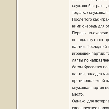
служащей; играющая
тогда как служащая
После того как игр
ними очередь для о
Первый по-очереди 
неподалеку от кото
партии. Последний 
играющей партии; то
лапты по направлен
бегом бросается по 
партия, овладев мяч
противоположной пар
служащая партия це
место.
Однако, для потерп
свое прежнее полож