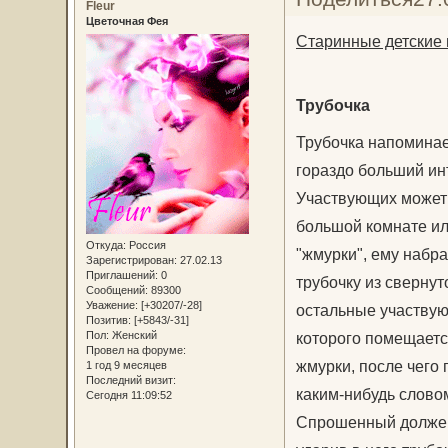
Fleur
Цветочная Фея
Старинные детские 
Трубочка
Трубочка напоминае
гораздо больший ин
Участвующих может 
большой комнате ил
Откуда:
Россия
"жмурки", ему набра
Зарегистрирован
: 27.02.13
Приглашений:
0
трубочку из свернут
Сообщений:
89300
Уважение:
[+30207/-28]
остальные участвующ
Позитив:
[+5843/-31]
Пол:
Женский
которого помещается
Провел на форуме:
жмурки, после чего 
1 год 9 месяцев
Последний визит:
каким-нибудь слово
Сегодня 11:09:52
Спрошенный должен 