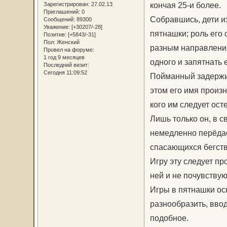
кончая 25-и более.
Зарегистрирован
: 27.02.13
Приглашений:
0
Собравшись, дети и
Сообщений:
89300
Уважение:
[+30207/-28]
пятнашки; роль его 
Позитив:
[+5843/-31]
Пол:
Женский
разным направления
Провел на форуме:
1 год 9 месяцев
одного и запятнать ег
Последний визит:
Сегодня 11:09:52
Пойманный задержив
этом его имя произ
кого им следует ост
Лишь только он, в с
немедленно перёдает
спасающихся бегст
Игру эту следует пр
ней и не почувству
Игры в пятнашки ос
разнообразить, вво
подобное.