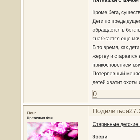
Пятнашки с мячом
Кроме бега, сущест
Дети по предыдущем
обращается в бегст
снабжается еще мя
В то время, как де
жертву и старается 
прикосновением мя
Потерпевший меняетс
детей хватит охоты 
0
Поделиться
27.
Fleur
Цветочная Фея
Старинные детские 
3вери