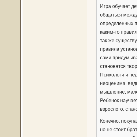
Игра обучает де
общаться между
определенных п
каким-то правил
так же существу
правила устано
сами придумыва
становятся твор
Психологи и пед
неоценима, вед
мышление, мале
Ребенок научае
взрослого, ста
Конечно, покупа
но не стоит бра