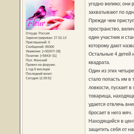
угодно велико; они 
захватывают по одн
Прежде чем приступ
пространство, велич
Откуда:
Россия
один участник и ста
Зарегистрирован
: 27.02.13
Приглашений:
0
которому дают назв
Сообщений:
89300
Уважение:
[+30207/-28]
Остальные 4 детей 
Позитив:
[+5843/-31]
Пол:
Женский
квадрата.
Провел на форуме:
1 год 9 месяцев
Один из этих четыре
Последний визит:
Сегодня 11:09:52
стало попасть им в 
ловкости, пускает в
товарища, находящег
удается отвлечь вни
бросает в него мяч.
Находящийся в цент
защитить себя от нап