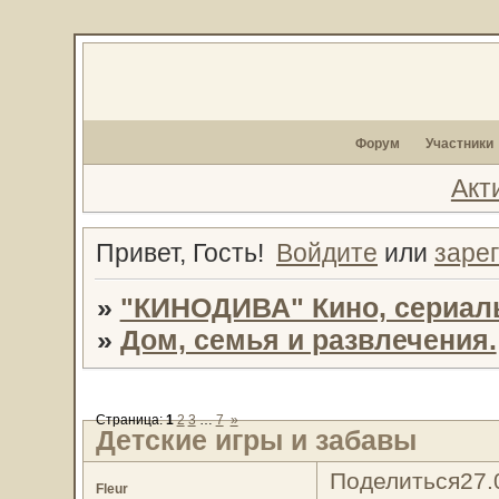
Форум
Участники
Акт
Привет, Гость!
Войдите
или
заре
»
"КИНОДИВА" Кино, сериал
»
Дом, семья и развлечения.
Страница:
1
2
3
…
7
»
Детские игры и забавы
Поделиться
27.
Fleur