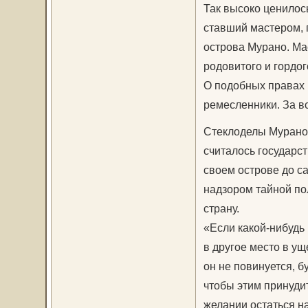
Так высоко ценилос
ставший мастером, 
острова Мурано. Ма
родовитого и гордо
О подобных правах 
ремесленники. За в
Стеклоделы Мурано 
считалось государс
своем острове до с
надзором тайной пол
страну.
«Если какой-нибудь
в другое место в ущ
он не повинуется, б
чтобы этим принудит
желании остаться на