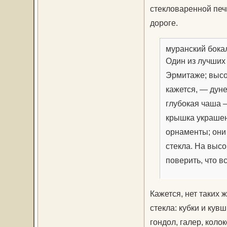
стекловаренной печи
дороге.
муранский бока
Один из лучших
Эрмитаже; высот
кажется, — дуне
глубокая чаша —
крышка украшен
орнаменты; они 
стекла. На высо
поверить, что в
Кажется, нет таких 
стекла: кубки и кув
гондол, галер, коло