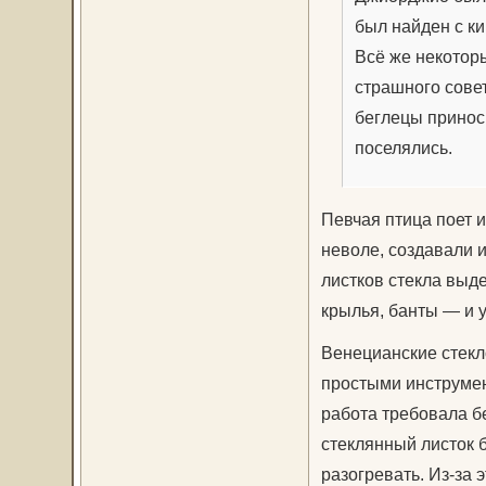
был найден с ки
Всё же некотор
страшного совет
беглецы приноси
поселялись.
Певчая птица поет и
неволе, создавали 
листков стекла выд
крылья, банты — и 
Венецианские стекл
простыми инструме
работа требовала б
стеклянный листок б
разогревать. Из-за 