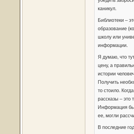
каникул.
Библиотеки – эт
образование (ко
школу или униве
информации.
Я думаю, что т
цену, а правил
истории челове
Получить необх
то стоило. Когд
рассказы – это 
Информация был
ее, могли расс
В последние го