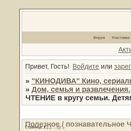
Форум
Участники
Акт
Привет, Гость!
Войдите
или
заре
»
"КИНОДИВА" Кино, сериал
»
Дом, семья и развлечения.
ЧТЕНИЕ в кругу семьи. Детя
Полезное / познавательное 
Страница:
1
2
3
…
49
»