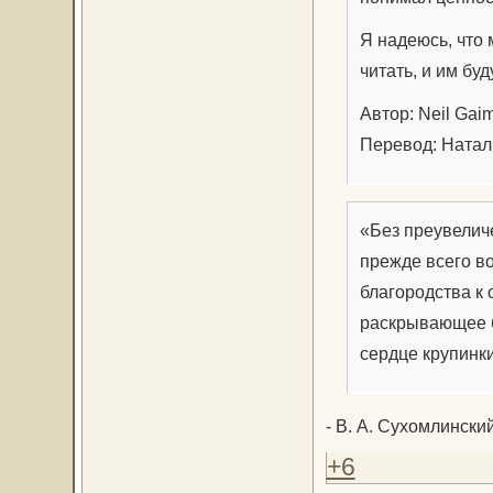
Я надеюсь, что
читать, и им бу
Автор: Neil Gai
Перевод: Натал
«Без преувеличе
прежде всего в
благородства к
раскрывающее б
сердце крупинки
- В. А. Сухомлински
+6