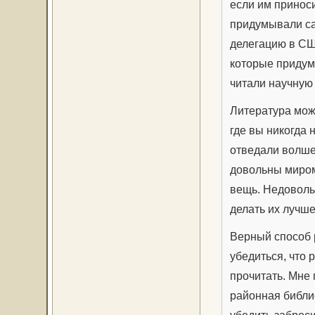
если им принос
придумывали са
делегацию в США
которые придум
читали научную 
Литература може
где вы никогда 
отведали волше
довольны миром
вещь. Недоволь
делать их лучше
Верный способ р
убедиться, что р
прочитать. Мне 
районная библи
убедить заброси