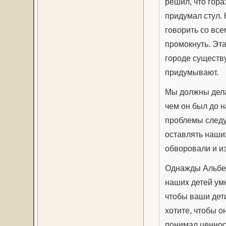
решил, что гора
придумал стул. 
говорить со все
промокнуть. Эта
городе существу
придумывают.
Мы должны дела
чем он был до н
проблемы следу
оставлять наших
обворовали и и
Однажды Альбер
наших детей умн
чтобы ваши дети
хотите, чтобы о
понимал ценнос