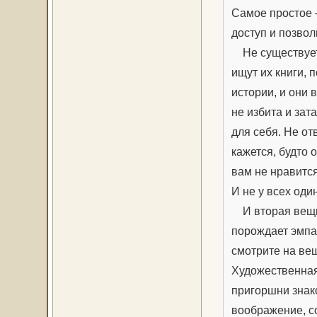
Самое простое –
доступ и позвол
Не существует п
ищут их книги, 
истории, и они 
не избита и зат
для себя. Не от
кажется, будто
вам не нравится
И не у всех оди
И вторая вещь,
порождает эмпа
смотрите на ве
Художественная 
пригоршни знако
воображение, со