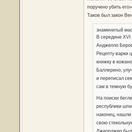
поручено убить его»
Таков был закон Вен
знаменитый ма
В середине XVI
Анджелло Беров
Рецепту варки 
книжку в кожан
Баллерино, улу
и переписал сек
сам в темную бу
На поиски бегл
республики шпио
наконец, нашли
свою стекольну
Джиорджио была