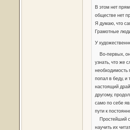
В этом нет прям
обществе нет п
Я думаю, что са
Грамотные люди
У художественн
Во-первых, она
узнать, что же 
необходимость п
попал в беду, и
настоящий драйв
другому, продол
само по себе я
пути к постоянн
Простейший спо
научить их чита