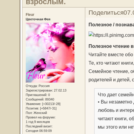
взрослым.
Поделиться
07.
Fleur
Цветочная Фея
Полезное / познав
Полезное чтение в
Читайте вместе обо 
Те, кто читают книги
Семейное чтение, 
родителей и детей,
Откуда:
Россия
Зарегистрирован
: 27.02.13
Что дает семей
Приглашений:
0
Сообщений:
89340
• Вы незаметно
Уважение:
[+30213/-28]
Позитив:
[+5847/-31]
любовь и интере
Пол:
Женский
Провел на форуме:
читают книги, о
1 год 9 месяцев
мы этого или не
Последний визит:
Сегодня 06:59:09