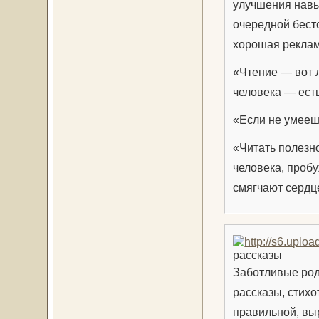
улучшения навы
очередной бестс
хорошая реклам
«Чтение — вот 
человека — ест
«Если не умееш
«Читать полезн
человека, пробу
смягчают сердце
рассказы
Заботливые род
рассказы, стихо
правильной, выр