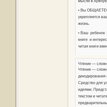
мысли в нужную 
• Вы ОБЩАЕТЕСЬ
укрепляется ваш
жизнь.
• Ваш ребенок у
книге и интерес
читая книги вме
Чте́ние — слож
Чте́ние — слож
декодирования 
Средство для у
идеями. Предст
текстом и чита
предварительны