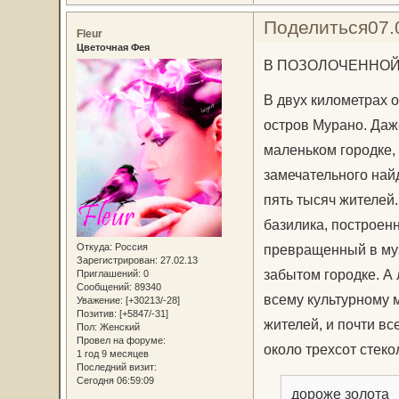
Поделиться
07.
Fleur
Цветочная Фея
В ПОЗОЛОЧЕННОЙ
В двух километрах о
остров Мурано. Даж
маленьком городке, 
замечательного найд
пять тысяч жителей.
базилика, построенн
Откуда:
Россия
превращенный в музе
Зарегистрирован
: 27.02.13
забытом городке. А 
Приглашений:
0
Сообщений:
89340
всему культурному м
Уважение:
[+30213/-28]
Позитив:
[+5847/-31]
жителей, и почти в
Пол:
Женский
Провел на форуме:
около трехсот стеко
1 год 9 месяцев
Последний визит:
Сегодня 06:59:09
дороже золота