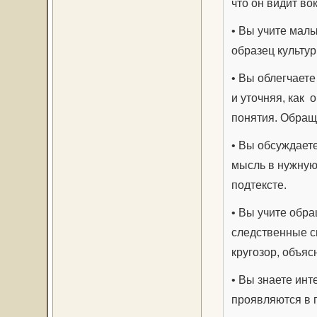
что он видит вок
• Вы учите мал
образец культур
• Вы облегчаете
и уточняя, как
понятия. Обращ
• Вы обсуждает
мысль в нужную 
подтексте.
• Вы учите обр
следственные с
кругозор, объя
• Вы знаете инт
проявляются в 