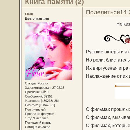
Книга памяти (2)
Поделиться
14.
Fleur
Цветочная Фея
Негас
Русские актеры и ак
Но роли, блистатель
Их виртуозная игра
Наслаждение от их 
Откуда:
Россия
Зарегистрирован
: 27.02.13
Приглашений:
0
Сообщений:
89351
Уважение:
[+30213/-28]
Позитив:
[+5847/-31]
О фильмах прошлых 
Пол:
Женский
Провел на форуме:
О фильмах, вызыва
1 год 9 месяцев
Последний визит:
О фильмах, которы
Сегодня 06:30:58