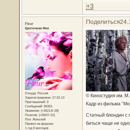
+3
Поделиться
24.
Fleur
Цветочная Фея
Откуда:
Россия
© Киностудия им. М.
Зарегистрирован
: 27.02.13
Приглашений:
0
Кадр из фильма "Мо
Сообщений:
89351
Уважение:
[+30213/-28]
Статный блондин с 
Позитив:
[+5847/-31]
Пол:
Женский
биться чаще не одн
Провел на форуме:
1 год 9 месяцев