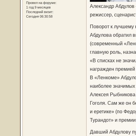
Провел на форуме:
Александр Абдулов –
1 год 9 месяцев
Последний визит:
режиссер, сценарис
Сегодня 06:30:58
Поворот к лучшему 
Абдулова обратил в
(современный «Ленко
главную роль, назн
«В списках не значи
награжден премией 
В «Ленкоме» Абдуло
наиболее значимых 
Алексея Рыбникова 
Гоголя. Сам же он 
и еретике» (по Фед
Турандот» и премии 
Давший Абдулову пут