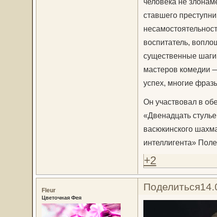
человека не злонаме
ставшего преступни
несамостоятельности
воспитатель, вопло
существенные шаги 
мастеров комедии —
успех, многие фразы
Он участвовал в об
«Двенадцать стулье
васюкинского шахма
интеллигента» Поле
+2
Поделиться
14.
Fleur
Цветочная Фея