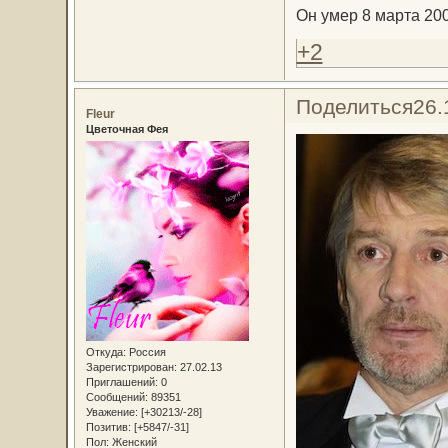
Он умер 8 марта 200
+2
Поделиться
26.
Fleur
Цветочная Фея
Откуда:
Россия
Зарегистрирован
: 27.02.13
Приглашений:
0
Сообщений:
89351
Уважение:
[+30213/-28]
Позитив:
[+5847/-31]
Пол:
Женский