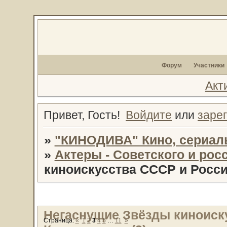
Форум
Участники
Акт
Привет, Гость!
Войдите
или
заре
»
"КИНОДИВА" Кино, сериал
»
Актеры - Советского и рос
киноискусства СССР и России
Негаснущие Звёзды киноиск
Страница:
«
1
2
3
4
5
…
11
»