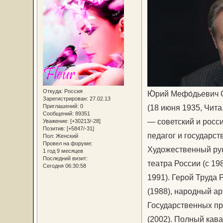
Откуда:
Россия
Ю́рий Мефо́дьевич 
Зарегистрирован
: 27.02.13
Приглашений:
0
(18 июня 1935, Чита
Сообщений:
89351
— советский и росси
Уважение:
[+30213/-28]
Позитив:
[+5847/-31]
педагог и государст
Пол:
Женский
Провел на форуме:
Художественный рук
1 год 9 месяцев
Последний визит:
театра России (с 1
Сегодня 06:30:58
1991). Герой Труда
(1988), народный ар
Государственных пр
(2002). Полный кав