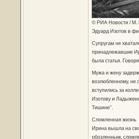
© РИА Новости / М.
Эдуард Изотов в ф
Супругам не хватало
принадлежавшие Ири
была статья. Говорят
Мужа и жену задерж
возлюбленному, не о
вступились за колле
Изотову и Ладыженск
Тишине".
Сломленная жизнь
Ирина вышла на сво
обозленным, сломле