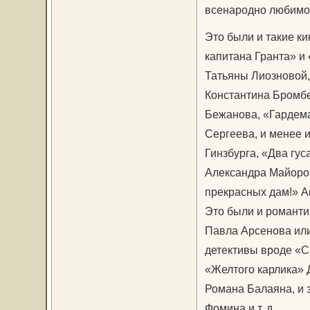
всенародно любимой
Это были и такие ки
капитана Гранта» и
Татьяны Лиозновой
Константина Бромбе
Бежанова, «Гардема
Сергеева, и менее 
Гинзбурга, «Два гу
Александра Майоров
прекрасных дам!» А
Это были и романти
Павла Арсенова ил
детективы вроде «С
«Желтого карлика» 
Романа Балаяна, и
Фомина и т. д.