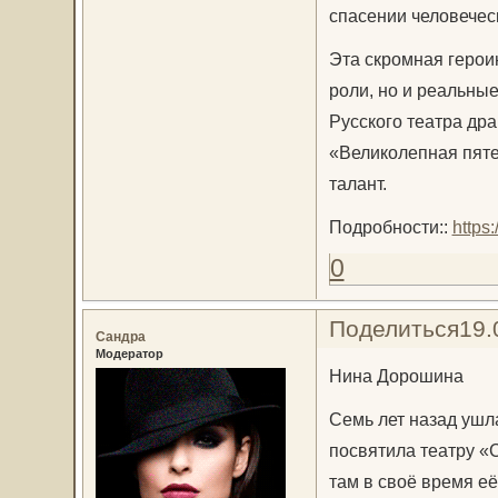
спасении человечес
Эта скромная героин
роли, но и реальны
Русского театра др
«Великолепная пяте
талант.
Подробности::
https
0
Поделиться
19.
Сандра
Модератор
Нина Дорошина
Семь лет назад ушл
посвятила театру «
там в своё время е