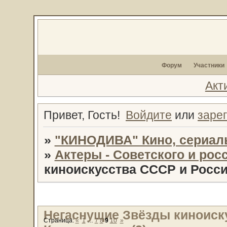
Форум
Участники
Акт
Привет, Гость!
Войдите
или
заре
»
"КИНОДИВА" Кино, сериал
»
Актеры - Советского и рос
киноискусства СССР и России
Негаснущие Звёзды киноиск
Страница:
«
1
…
7
8
9
10
»