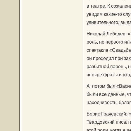
в театре. К сожален
увидим какие-то сл
удивительного, выда
Николай Лебедев: «Я
роль, не первого или
спектакле «Свадьба
он проходил при за
разбитной парень, 
четыре фразы и ухо
А потом был «Васил
были все данные, чт
находчивость, балаг
Борис Грачевский: 
Твардовский писал и
этой роли, когда ещ