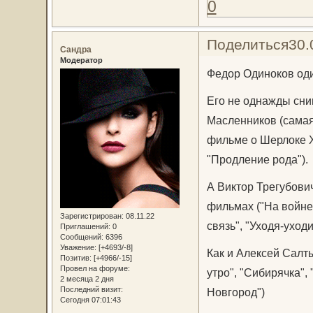
0
Поделиться
30.
Сандра
Модератор
Федор Одиноков один
Его не однажды сним
Масленников (самая
фильме о Шерлоке Х
"Продление рода").
А Виктор Трегубови
фильмах ("На войне 
Зарегистрирован
: 08.11.22
связь", "Уходя-уходи
Приглашений:
0
Сообщений:
6396
Уважение:
[+4693/-8]
Как и Алексей Салты
Позитив:
[+4966/-15]
Провел на форуме:
утро", "Сибирячка",
2 месяца 2 дня
Последний визит:
Новгород")
Сегодня 07:01:43