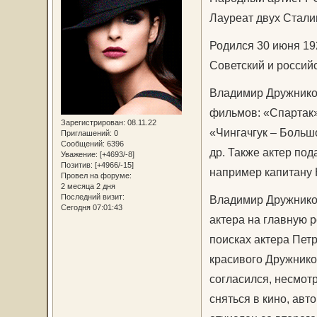
Лауреат двух Стали
Родился 30 июня 192
Советский и российс
Владимир Дружников
фильмов: «Спартак»
Зарегистрирован
: 08.11.22
«Чингачгук – Большо
Приглашений:
0
Сообщений:
6396
др. Также актер по
Уважение:
[+4693/-8]
Позитив:
[+4966/-15]
например капитану 
Провел на форуме:
2 месяца 2 дня
Последний визит:
Владимир Дружников
Сегодня 07:01:43
актера на главную р
поисках актера Пет
красивого Дружнико
согласился, несмот
сняться в кино, ав