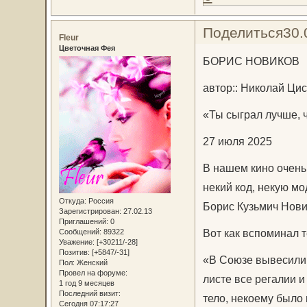
Поделиться
30.
Fleur
Цветочная Фея
БОРИС НОВИКОВ
автор:: Николай Ци
«Ты сыграл лучше, 
27 июля 2025
В нашем кино очень
некий код, некую мо
Откуда:
Россия
Борис Кузьмич Нови
Зарегистрирован
: 27.02.13
Приглашений:
0
Вот как вспоминал 
Сообщений:
89322
Уважение:
[+30211/-28]
Позитив:
[+5847/-31]
«В Союзе вывесили 
Пол:
Женский
Провел на форуме:
листе все регалии и
1 год 9 месяцев
Последний визит:
тело, некоему было 
Сегодня 07:17:27