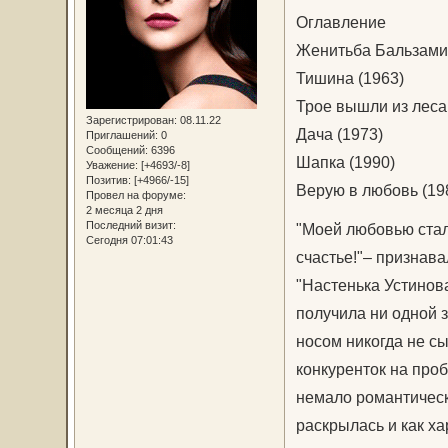
Оглавление
Женитьба Бальзами
Тишина (1963)
Трое вышли из леса
Зарегистрирован
: 08.11.22
Дача (1973)
Приглашений:
0
Сообщений:
6396
Шапка (1990)
Уважение:
[+4693/-8]
Позитив:
[+4966/-15]
Верую в любовь (19
Провел на форуме:
2 месяца 2 дня
Последний визит:
"Моей любовью стал 
Сегодня 07:01:43
счастье!"– признав
"Настенька Устинова
получила ни одной 
носом никогда не сы
конкуренток на проб
немало романтическ
раскрылась и как ха