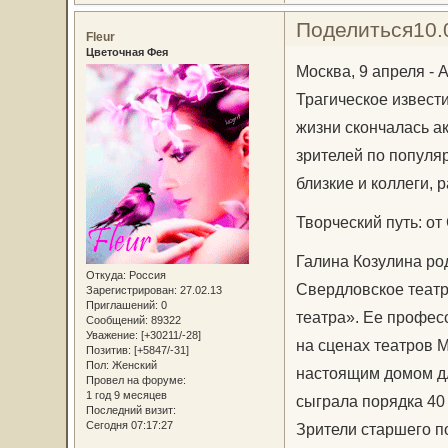
Поделиться
10.
Fleur
Цветочная Фея
Москва, 9 апреля - 
Трагическое извести
жизни скончалась а
зрителей по популя
близкие и коллеги, 
Творческий путь: о
Галина Козулина род
Откуда:
Россия
Свердловское театр
Зарегистрирован
: 27.02.13
Приглашений:
0
театра». Ее профес
Сообщений:
89322
Уважение:
[+30211/-28]
на сценах театров М
Позитив:
[+5847/-31]
Пол:
Женский
настоящим домом дл
Провел на форуме:
1 год 9 месяцев
сыграла порядка 40
Последний визит:
Сегодня 07:17:27
Зрители старшего п