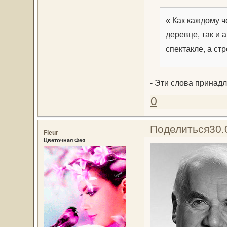
« Как каждому ч
деревце, так и 
спектакле, а ст
- Эти слова принад
0
Поделиться
30.
Fleur
Цветочная Фея