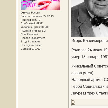
Откуда:
Россия
Зарегистрирован
: 27.02.13
Приглашений:
0
Сообщений:
89322
Уважение:
[+30211/-28]
Позитив:
[+5847/-31]
Пол:
Женский
Провел на форуме:
Игорь Владимирови
1 год 9 месяцев
Последний визит:
Сегодня 07:17:27
Родился 24 июля 19
умер 13 января 1987
Уникальный Советск
слова (чтец).
Народный артист СС
Герой Социалистичес
Лауреат трех Сталин
0