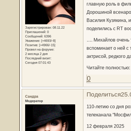
главную роль в фил
Дорошиной всенаро
Василия Кузякина, 
Зарегистрирован
: 08.11.22
поделились с RT во
Приглашений:
0
Сообщений:
6396
…. Михайлов очень 
Уважение:
[+4693/-8]
Позитив:
[+4966/-15]
вспоминает о ней с
Провел на форуме:
2 месяца 2 дня
актрисой, редкого 
Последний визит:
Сегодня 07:01:43
Читайте полностью
0
Поделиться
25.
Сандра
Модератор
110-летию со дня р
телеканала “Мосфил
12 февраля 2025