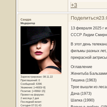
+3
Поделиться
23.
Сандра
Модератор
13 февраля 2025 г 
СССР Лидии Смирн
В этот день телека
фильмы разных лет,
прекрасной актрисы
Оглавление
Женитьба Бальзами
Зарегистрирован
: 08.11.22
Тишина (1963)
Приглашений:
0
Сообщений:
6396
Трое вышли из леса
Уважение:
[+4693/-8]
Позитив:
[+4966/-15]
Дача (1973)
Провел на форуме:
2 месяца 2 дня
Шапка (1990)
Последний визит:
Сегодня 07:01:43
Верую в любовь (19