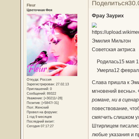
Поделиться
30.
Fleur
Цветочная Фея
Фрау Заурих
Эмилия Мильтон
Советская актриса
Родилась15 мая 190
Умерла12 февраля 1
Откуда:
Россия
Слава пришла к Эм
Зарегистрирован
: 27.02.13
Приглашений:
0
мгновений весны». 
Сообщений:
89322
Уважение:
[+30211/-28]
романе, ни в сцена
Позитив:
[+5847/-31]
Пол:
Женский
повествование, чтоб
Провел на форуме:
смягчить слишком у
1 год 9 месяцев
Последний визит:
Штирлицем писались
Сегодня 07:17:27
любые указания и п