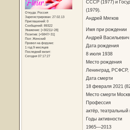
СССР (1977) и Гос
(1979).
Откуда:
Россия
Зарегистрирован
: 27.02.13
Андрей Мягков
Приглашений:
0
Сообщений:
89322
Имя при рождении
Уважение:
[+30211/-28]
Позитив:
[+5847/-31]
Андрей Васильевич
Пол:
Женский
Провел на форуме:
Дата рождения
1 год 9 месяцев
Последний визит:
8 июля 1938
Сегодня 07:17:27
Место рождения
Ленинград, РСФСР
Дата смерти
18 февраля 2021 (82
Место смерти Моск
Профессия
актёр, театральный 
Годы активности
1965—2013