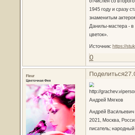
отчислен со второг
1945 году и сразу с
знаменитым актером
Данилы-мастера - в
цветок».
Источник:
https://st
0
Поделиться
27.
Fleur
Цветочная Фея
Андрей Мягков
Андре́й Васи́льеви
2021, Москва, Росси
писатель; народный