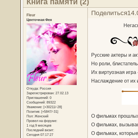
Книга памяти (2)
Поделиться
14.
Fleur
Цветочная Фея
Негас
Русские актеры и ак
Но роли, блистатель
Их виртуозная игра
Наслаждение от их 
Откуда:
Россия
Зарегистрирован
: 27.02.13
Приглашений:
0
Сообщений:
89322
Уважение:
[+30211/-28]
Позитив:
[+5847/-31]
О фильмах прошлых 
Пол:
Женский
Провел на форуме:
О фильмах, вызыва
1 год 9 месяцев
Последний визит:
О фильмах, которы
Сегодня 07:17:27