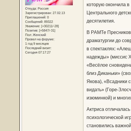
которую окончила в 
Откуда:
Россия
Центрального детско
Зарегистрирован
: 27.02.13
Приглашений:
0
десятилетия.
Сообщений:
89322
Уважение:
[+30211/-28]
Позитив:
[+5847/-31]
В РАМТе Пресникова
Пол:
Женский
Провел на форуме:
драматургии до сов
1 год 9 месяцев
в спектаклях: «Але
Последний визит:
Сегодня 07:17:27
надежды» (миссис Х
«Весёлое сновидени
близ Диканьки» (сво
Якова), «Всадники с
видать» (Горе-Злосч
изюминкой) и многих
Актриса отличалась
психологической игр
становились важной