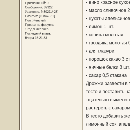
• вино красное сухо
Приглашений:
0
Сообщений:
89322
• масло сливочное 2 
Уважение:
[+30211/-28]
Позитив:
[+5847/-31]
• цукаты апельсинов
Пол:
Женский
Провел на форуме:
• лимон 1 шт.
1 год 9 месяцев
Последний визит:
• корица молотая
Вчера 15:21:33
• гвоздика молотая 0,
• для глазури:
• порошок какао 3 ст.
• яичные белки 3 шт.
• сахар 0,5 стакана
Дрожжи развести в т
тесто и поставить н
тщательно вымесить.
растереть с сахаром
В тесто добавить же
лимонный сок, апель