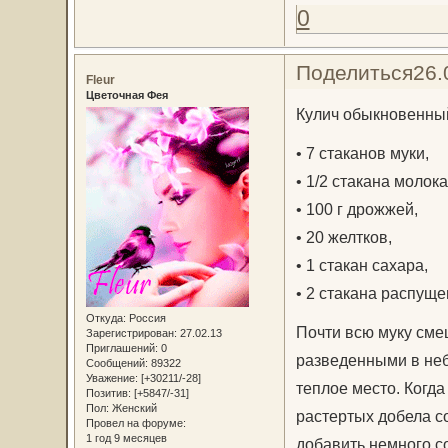
0
Поделиться
26.
Fleur
Цветочная Фея
Кулич обыкновенны
• 7 стаканов муки,
• 1/2 стакана молока
• 100 г дрожжей,
• 20 желтков,
• 1 стакан сахара,
• 2 стакана распуще
Откуда:
Россия
Почти всю муку смеш
Зарегистрирован
: 27.02.13
Приглашений:
0
разведенными в неб
Сообщений:
89322
Уважение:
[+30211/-28]
теплое место. Когда
Позитив:
[+5847/-31]
Пол:
Женский
растертых добела с
Провел на форуме:
1 год 9 месяцев
добавить немного с