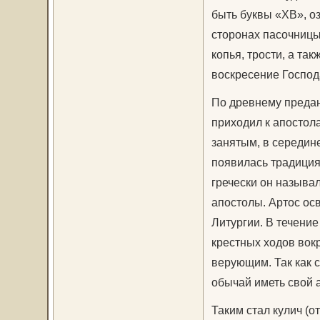
быть буквы «ХВ», о
сторонах пасочницы
копья, трости, а та
воскресение Господ
По древнему предан
приходил к апостол
занятым, в середин
появилась традиция 
гречески он называл
апостолы. Артос ос
Литургии. В течени
крестных ходов вокр
верующим. Так как 
обычай иметь свой а
Таким стал кулич (от