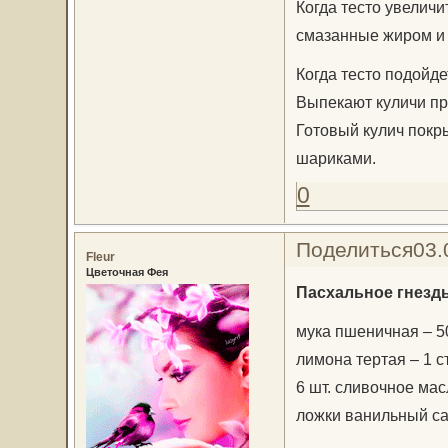
Когда тесто увеличи
смазанные жиром и
Когда тесто подойде
Выпекают куличи при
Готовый кулич покр
шариками.
0
Поделиться
03.
Fleur
Цветочная Фея
Пасхальное гнезд
мука пшеничная – 50
лимона тертая – 1 с
6 шт. сливочное масл
ложки ванильный сах