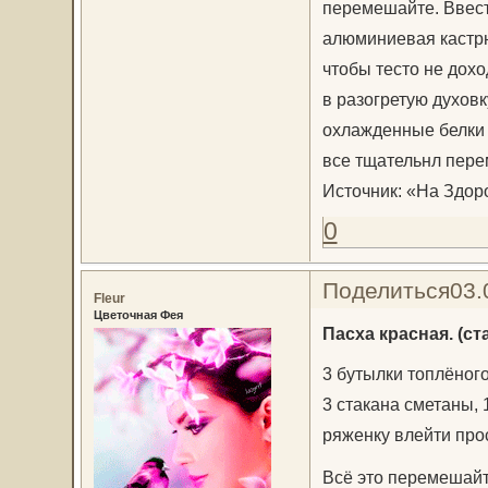
перемешайте. Ввест
алюминиевая кастрю
чтобы тесто не дохо
в разогретую духовк
охлажденные белки в
все тщательнл пере
Источник: «На Здоро
0
Поделиться
03.
Fleur
Цветочная Фея
Пасха красная. (с
3 бутылки топлёног
3 стакана сметаны, 
ряженку влейти про
Всё это перемешайт