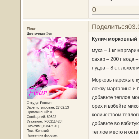
0
Поделиться
03.
Fleur
Цветочная Фея
Кулич морковный
мука – 1 кг маргарин
сахар – 200 г вода –
пудра – 8 ст. ложек 
Морковь нарежьте к
ложку маргарина и п
добавьте теплое мол
Откуда:
Россия
орех и взбейте мик
Зарегистрирован
: 27.02.13
Приглашений:
0
количеством теплого
Сообщений:
89322
Уважение:
[+30211/-28]
добавьте во взбитую
Позитив:
[+5847/-31]
Пол:
Женский
теплое место и оста
Провел на форуме: