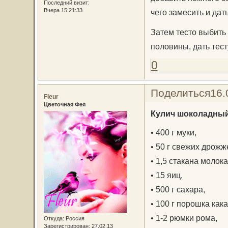
Последний визит:
Вчера 15:21:33
чего замесить и дат
Затем тесто выбить 
половины, дать тест
0
Поделиться
16.
Fleur
Цветочная Фея
Кулич шоколадны
• 400 г муки,
• 50 г свежих дрожж
• 1,5 стакана молока
• 15 яиц,
• 500 г сахара,
• 100 г порошка кака
• 1-2 рюмки рома,
Откуда:
Россия
Зарегистрирован
: 27.02.13