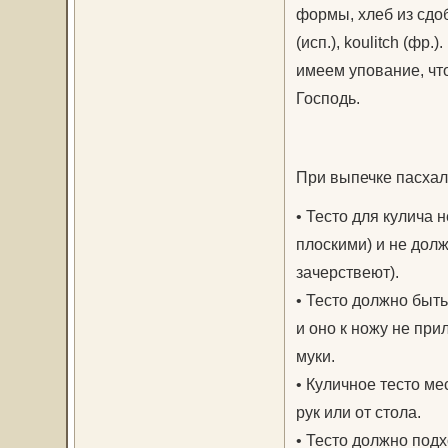
формы, хлеб из сдоб
(исп.), koulitch (фр
имеем упование, чт
Господь.
При выпечке пасхал
• Тесто для кулича 
плоскими) и не дол
зачерствеют).
• Тесто должно быть
и оно к ножу не при
муки.
• Куличное тесто м
рук или от стола.
• Тесто должно подх