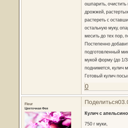
ошпарить, очистить 
дрожжей, растертых
растереть с оставш
остальную муку, опа
месить до тех пор, п
Постепенно добавит
подготовленный мин
мукой форму (до 1/3
поднимется, кулич м
Готовый кулич посы
0
Поделиться
03.
Fleur
Цветочная Фея
Кулич с апельсин
750 г муки,