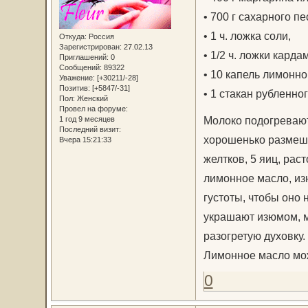
• 700 г сахарного пе
• 1 ч. ложка соли,
Откуда:
Россия
Зарегистрирован
: 27.02.13
• 1/2 ч. ложки кард
Приглашений:
0
Сообщений:
89322
• 10 капель лимонно
Уважение:
[+30211/-28]
Позитив:
[+5847/-31]
• 1 стакан рубленно
Пол:
Женский
Провел на форуме:
Молоко подогревают
1 год 9 месяцев
Последний визит:
хорошенько размеши
Вчера 15:21:33
желтков, 5 яиц, рас
лимонное масло, из
густоты, чтобы оно 
украшают изюмом, м
разогретую духовку.
Лимонное масло мо
0