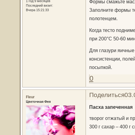
Формы смажьте масл
1 год 9 месяцев
Последний визит:
Заполните формы тес
Вчера 15:21:33
полотенцем.
Когда тесто подним
при 200°С 50-60 мин
Для глазури яичные
консистенции, поле
посыпкой.
0
Поделиться
03.
Fleur
Цветочная Фея
Пасха запеченная
творог отжатый и пр
300 г сахар – 400 г 