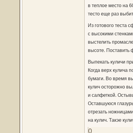
в теплое место на 6
тесто еще раз выбит
Из готового теста 
с высокими стенкам
выстелить промасле
высоте. Поставить ф
Выпекать куличи при
Когда верх кулича п
бумаги. Во время вы
кулич осторожно вы
и салфеткой. Остывш
Оставшуюся глазурь
отрезать ножницами
на кулич. Такэе кул
0