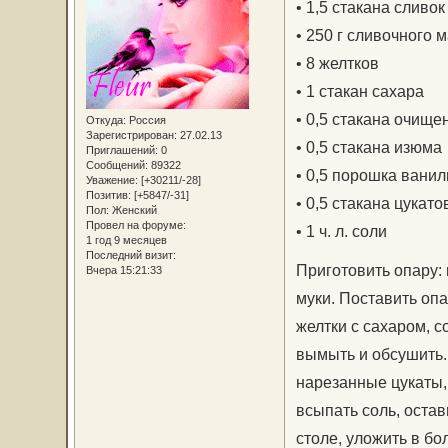
• 1,5 стакана сливок
• 250 г сливочного 
• 8 желтков
• 1 стакан сахара
• 0,5 стакана очище
Откуда:
Россия
Зарегистрирован
: 27.02.13
• 0,5 стакана изюма
Приглашений:
0
Сообщений:
89322
• 0,5 порошка ванил
Уважение:
[+30211/-28]
Позитив:
[+5847/-31]
• 0,5 стакана цукато
Пол:
Женский
Провел на форуме:
• 1 ч. л. соли
1 год 9 месяцев
Последний визит:
Приготовить опару: 
Вчера 15:21:33
муки. Поставить опа
желтки с сахаром, 
вымыть и обсушить.
нарезанные цукаты,
всыпать соль, оста
столе, уложить в б