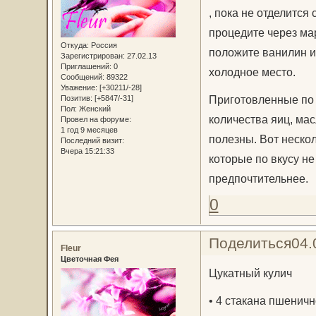
, пока не отделится
процедите через мар
Откуда:
Россия
положите ванилин и
Зарегистрирован
: 27.02.13
Приглашений:
0
холодное место.
Сообщений:
89322
Уважение:
[+30211/-28]
Приготовленные по 
Позитив:
[+5847/-31]
Пол:
Женский
количества яиц, масл
Провел на форуме:
1 год 9 месяцев
полезны. Вот неско
Последний визит:
Вчера 15:21:33
которые по вкусу не
предпочтительнее.
0
Поделиться
04.
Fleur
Цветочная Фея
Цукатный кулич
• 4 стакана пшеничн