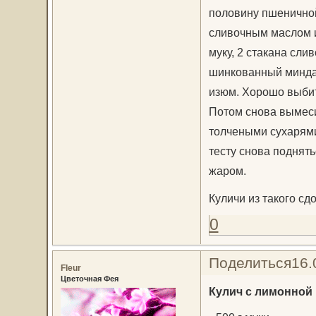
половину пшеничной
сливочным маслом и
муку, 2 стакана сли
шинкованный минда
изюм. Хорошо выбит
Потом снова вымеси
толчеными сухарями
тесту снова поднят
жаром.
Куличи из такого с
0
Поделиться
16.
Fleur
Цветочная Фея
Кулич с лимонной