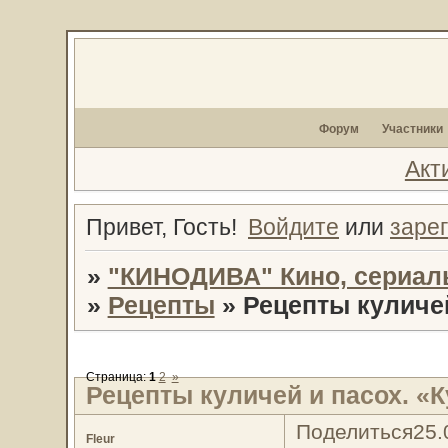
Форум
Участники
Акт
Привет, Гость!
Войдите
или
заре
»
"КИНОДИВА" Кино, сериал
»
Рецепты
»
Рецепты куличей
Страница:
1
2
»
Рецепты куличей и пасох. «
Поделиться
25.
Fleur