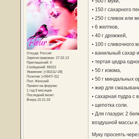
• 500 г муки,
• 150 г сахарного пе
• 250 г сливок или м
• 6 желтков,
• 40 г дрожжей,
• 100 г сливочного м
• ванильный сахар 
Откуда:
Россия
Зарегистрирован
: 27.02.13
• тертая цедра одно
Приглашений:
0
Сообщений:
89322
• 50 г изюма,
Уважение:
[+30211/-28]
Позитив:
[+5847/-31]
• 50 г миндальных о
Пол:
Женский
Провел на форуме:
• жир для смазыван
1 год 9 месяцев
Последний визит:
• сахарная пудра с 
Вчера 15:21:33
• щепотка соли.
• Для глазури: 2 бел
воздушной массы и 
Муку просеять чере