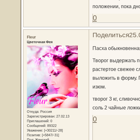
положении, пока дно
0
Поделиться
25.
Fleur
Цветочная Фея
Пасха обыкновенна
Творог выдержать по
растертое свежее с
выложить в форму. 
изюм.
творог 3 кг, сливочн
соль 2 чайные ложк
Откуда:
Россия
Зарегистрирован
: 27.02.13
0
Приглашений:
0
Сообщений:
89322
Уважение:
[+30211/-28]
Позитив:
[+5847/-31]
Пол:
Женский