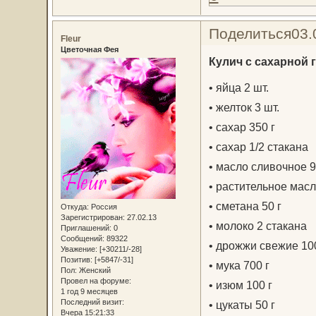
Поделиться
03.
Fleur
Цветочная Фея
Кулич с сахарной 
• яйца 2 шт.
• желток 3 шт.
• сахар 350 г
• сахар 1/2 стакана
• масло сливочное 9
• растительное масл
• сметана 50 г
Откуда:
Россия
Зарегистрирован
: 27.02.13
• молоко 2 стакана
Приглашений:
0
Сообщений:
89322
• дрожжи свежие 100
Уважение:
[+30211/-28]
Позитив:
[+5847/-31]
• мука 700 г
Пол:
Женский
Провел на форуме:
• изюм 100 г
1 год 9 месяцев
Последний визит:
• цукаты 50 г
Вчера 15:21:33