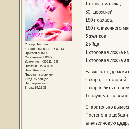
1 стакан молока,
60г дрожжей,
180 г сахара,
180 г сливочного ма
5 желтков,
2 яйца,
Откуда:
Россия
Зарегистрирован
: 27.02.13
1 столовая ложка и
Приглашений:
0
Сообщений:
89322
1 столовая ложка а
Уважение:
[+30211/-28]
Позитив:
[+5847/-31]
Пол:
Женский
Размешать дрожжи с
Провел на форуме:
сахара, 1 столовой 
1 год 9 месяцев
Последний визит:
сахар взбить на водя
Вчера 15:21:33
Теплую массу влить
Старательно вымесит
Постепенно добавит
апельсиновую цедру