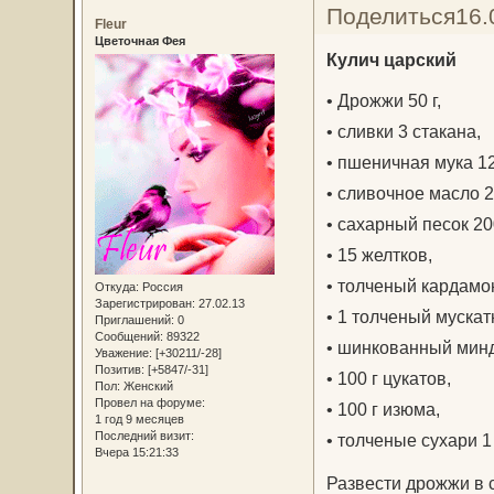
Поделиться
16.
Fleur
Цветочная Фея
Кулич царский
• Дрожжи 50 г,
• сливки 3 стакана,
• пшеничная мука 12
• сливочное масло 20
• сахарный песок 200
• 15 желтков,
• толченый кардамон
Откуда:
Россия
Зарегистрирован
: 27.02.13
• 1 толченый мускат
Приглашений:
0
Сообщений:
89322
• шинкованный минда
Уважение:
[+30211/-28]
Позитив:
[+5847/-31]
• 100 г цукатов,
Пол:
Женский
Провел на форуме:
• 100 г изюма,
1 год 9 месяцев
Последний визит:
• толченые сухари 1 
Вчера 15:21:33
Развести дрожжи в с