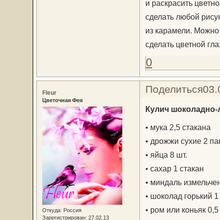
и раскрасить цветно
сделать любой рису
из карамели. Можно
сделать цветной гла
0
Поделиться
03.
Fleur
Цветочная Фея
Кулич шоколадно
• мука 2,5 стакана
• дрожжи сухие 2 па
• яйца 8 шт.
• сахар 1 стакан
• миндаль измельче
• шоколад горький 1
• ром или коньяк 0,5
Откуда:
Россия
Зарегистрирован
: 27.02.13