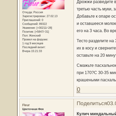
Дрожжи разведите в
третью часть муки, з
Откуда:
Россия
Добавьте к опаре ос
Зарегистрирован
: 27.02.13
Приглашений:
0
и оставшееся молоко
Сообщений:
89322
Уважение:
[+30211/-28]
его на 3 часа. Во в
Позитив:
[+5847/-31]
Пол:
Женский
Провел на форуме:
Тесто разделите на 
1 год 9 месяцев
их в косу и свернит
Последний визит:
Вчера 15:21:33
оставьте на 20 минут
Смажьте пасхальное
при 170?С 30-35 ми
крашеными пасхаль
0
Поделиться
03.
Fleur
Цветочная Фея
Кулич миндальны