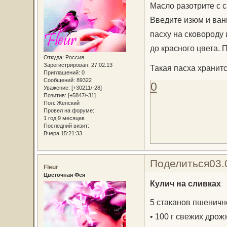
Масло разотрите с с
Введите изюм и ван
пасху на сковороду 
до красного цвета. 
Откуда:
Россия
Зарегистрирован
: 27.02.13
Такая пасха хранит
Приглашений:
0
Сообщений:
89322
0
Уважение:
[+30211/-28]
Позитив:
[+5847/-31]
Пол:
Женский
Провел на форуме:
1 год 9 месяцев
Последний визит:
Вчера 15:21:33
Поделиться
03.
Fleur
Цветочная Фея
Кулич на сливках
5 стаканов пшеничн
• 100 г свежих дрож