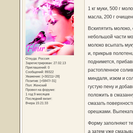
1 кг муки, 500 г мол
масла, 200 г очищен
Вскипятить молоко, 
небольшой части мо
молоко всыпать мук
и, прикрыв полотенц
Откуда:
Россия
поднимется, прибав
Зарегистрирован
: 27.02.13
Приглашений:
0
растопленное солив
Сообщений:
89322
Уважение:
[+30211/-28]
миндаля, изюм и со
Позитив:
[+5847/-31]
Пол:
Женский
густую пену и добав
Провел на форуме:
положить в смазанн
1 год 9 месяцев
Последний визит:
смазать поверхност
Вчера 15:21:33
орешками. Выпекать
Форму заполняют те
а затем уже смазыв