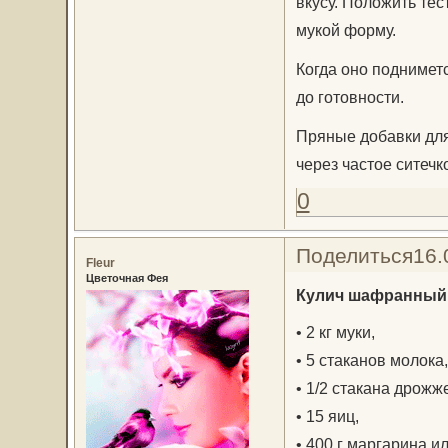
вкусу. Положить те
мукой форму.
Когда оно поднимет
до готовности.
Пряные добавки для
через частое ситечко
0
Поделиться
16.
Fleur
Цветочная Фея
Кулич шафранный
• 2 кг муки,
• 5 стаканов молока,
• 1/2 стакана дрожж
• 15 яиц,
• 400 г маргарина и