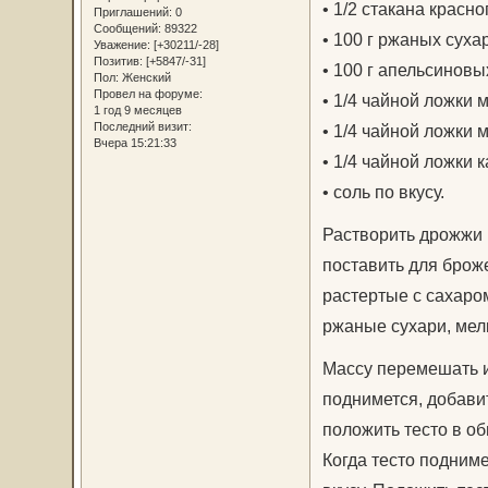
• 1/2 стакана красно
Приглашений:
0
Сообщений:
89322
• 100 г ржаных суха
Уважение:
[+30211/-28]
Позитив:
[+5847/-31]
• 100 г апельсиновы
Пол:
Женский
Провел на форуме:
• 1/4 чайной ложки 
1 год 9 месяцев
Последний визит:
• 1/4 чайной ложки 
Вчера 15:21:33
• 1/4 чайной ложки 
• соль по вкусу.
Растворить дрожжи 
поставить для броже
растертые с сахаром
ржаные сухари, мел
Массу перемешать и
поднимется, добавит
положить тесто в о
Когда тесто подниме