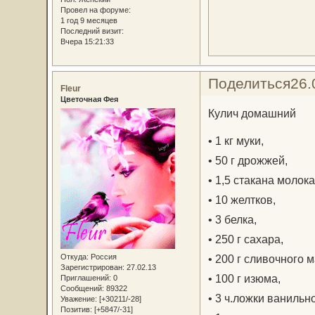
Провел на форуме:
1 год 9 месяцев
Последний визит:
Вчера 15:21:33
Поделиться
26.
Fleur
Цветочная Фея
Кулич домашний
• 1 кг муки,
• 50 г дрожжей,
• 1,5 стакана молока
• 10 желтков,
• 3 белка,
• 250 г сахара,
Откуда:
Россия
• 200 г сливочного м
Зарегистрирован
: 27.02.13
• 100 г изюма,
Приглашений:
0
Сообщений:
89322
• 3 ч.ложки ванильн
Уважение:
[+30211/-28]
Позитив:
[+5847/-31]