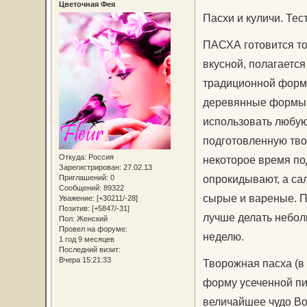
Цветочная Фея
Пасхи и куличи. Тес
ПАСХА готовится тол
вкусной, полагается
традиционной форм
деревянные формы –
использовать любую
подготовленную тво
Откуда:
Россия
некоторое время под
Зарегистрирован
: 27.02.13
опрокидывают, а са
Приглашений:
0
Сообщений:
89322
сырые и вареные. По
Уважение:
[+30211/-28]
Позитив:
[+5847/-31]
лучше делать небол
Пол:
Женский
Провел на форуме:
неделю.
1 год 9 месяцев
Последний визит:
Вчера 15:21:33
Творожная пасха (в 
форму усеченной пи
величайшее чудо Во