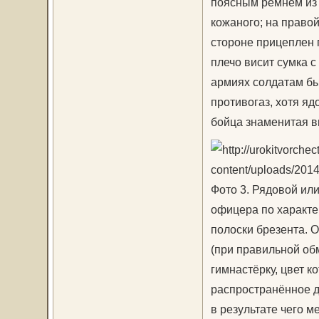
поясным ремнем из б
кожаного; на право
стороне прицеплен п
плечо висит сумка с
армиях солдатам бы
противогаз, хотя яд
бойца знаменитая в
Фото 3. Рядовой или
офицера по характе
полоски брезента. 
(при правильной об
гимнастёрку, цвет к
распространённое д
в результате чего м