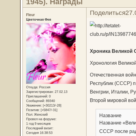
1945). Награды
Поделиться
27.
Fleur
Цветочная Фея
Хроника Великой 
Хронология Великой 
Отечественная войн
Республик (СССР) п
Откуда:
Россия
Венгрии, Италии, Р
Зарегистрирован
: 27.02.13
Приглашений:
0
Второй мировой во
Сообщений:
89340
Уважение:
[+30213/-28]
Позитив:
[+5847/-31]
Название
Пол:
Женский
Провел на форуме:
Название «Вели
1 год 9 месяцев
Последний визит:
СССР после рад
Сегодня 16:38:53