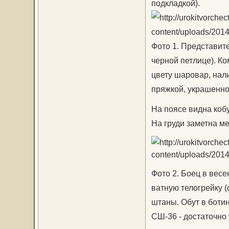
подкладкой).
Фото 1. Представит
черной петлице). Ко
цвету шаровар, нал
пряжкой, украшенно
На поясе видна кобу
На груди заметна ме
Фото 2. Боец в вес
ватную телогрейку (
штаны. Обут в ботин
СШ-36 - достаточно