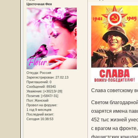
Цветочная Фея
Откуда:
Россия
Зарегистрирован
: 27.02.13
Приглашений:
0
Сообщений:
89340
Слава советскому в
Уважение:
[+30213/-28]
Позитив:
[+5847/-31]
Пол:
Женский
Светом благодарной
Провел на форуме:
1 год 9 месяцев
озарятся имена павш
Последний визит:
452 тыс жизней уне
Сегодня 16:38:53
с врагом на фронте,
фашистских концлаге