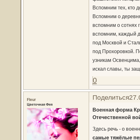
Вспомним тех, кто д
Вспомним о деревнях
вспомним о сотнях 
вспомним, каждый д
под Москвой и Стали
под Прохоровкой. П
узникам Освенцима, 
искал славы, ты за
0
Поделиться
27.
Fleur
Цветочная Фея
Военная форма Кр
Отечественной во
Здесь речь - о вое
самые тяжёлые пер