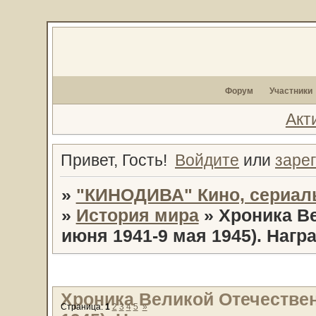
Форум
Участники
Акт
Привет, Гость!
Войдите
или
заре
»
"КИНОДИВА" Кино, сериал
»
История мира
»
Хроника В
июня 1941-9 мая 1945). Нагр
Хроника Великой Отечествен
Страница:
1
2
3
4
5
»