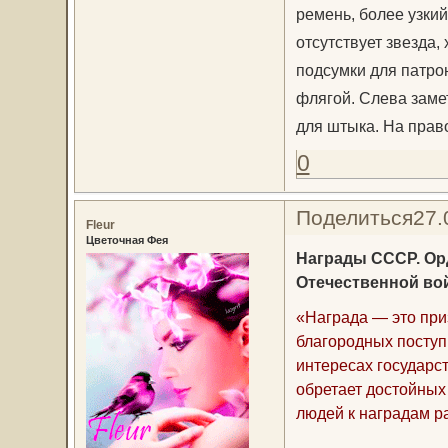
ремень, более узки
отсутствует звезда
подсумки для патрон
флягой. Слева замет
для штыка. На право
0
Поделиться
27.
Fleur
Цветочная Фея
Награды СССР. Орд
Отечественной во
«Награда — это приз
благородных поступ
интересах государст
обретает достойных
людей к наградам ра