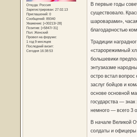
В первые годы сове
Откуда:
Россия
Зарегистрирован
: 27.02.13
существовало. Кра
Приглашений:
0
Сообщений:
89340
шароварами», часам
Уважение:
[+30213/-28]
Позитив:
[+5847/-31]
благодарностью ком
Пол:
Женский
Провел на форуме:
Традиции наградног
1 год 9 месяцев
Последний визит:
«старорежимный хл
Сегодня 16:38:53
большевики предпо
энтузиазме народных
остро встал вопрос
заслуг бойцов и ком
основе основной ма
государства — знак 
немного — всего 3 о
В начале Великой О
солдаты и офицеры