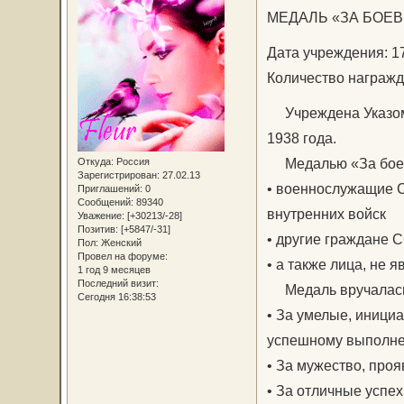
МЕДАЛЬ «ЗА БОЕВ
Дата учреждения: 1
Количество награжд
Учреждена Указом 
1938 года.
Медалью «За боевы
Откуда:
Россия
Зарегистрирован
: 27.02.13
• военнослужащие С
Приглашений:
0
Сообщений:
89340
внутренних войск
Уважение:
[+30213/-28]
Позитив:
[+5847/-31]
• другие граждане 
Пол:
Женский
Провел на форуме:
• а также лица, не
1 год 9 месяцев
Последний визит:
Медаль вручалась 
Сегодня 16:38:53
• За умелые, иници
успешному выполнен
• За мужество, про
• За отличные успех