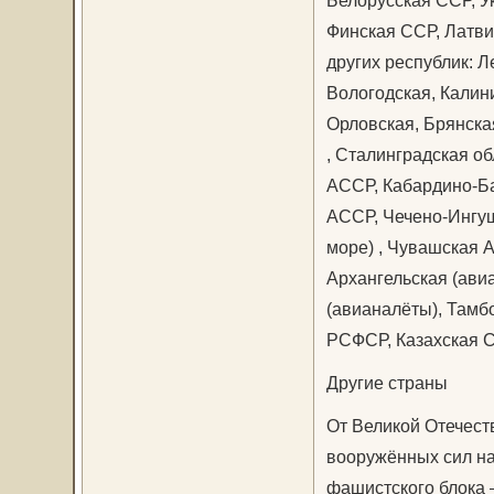
Белорусская ССР, У
Финская ССР, Латви
других республик: Л
Вологодская, Калини
Орловская, Брянская
, Сталинградская о
АССР, Кабардино-Б
АССР, Чечено-Ингуш
море) , Чувашская 
Архангельская (ави
(авианалёты), Тамб
РСФСР, Казахская С
Другие страны
От Великой Отечест
вооружённых сил на
фашистского блока 