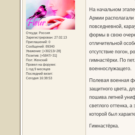
На начальном этап
Армии располагали 
повседневной, кара
Откуда:
Россия
формы в свою очере
Зарегистрирован
: 27.02.13
Приглашений:
0
отличительной особ
Сообщений:
89340
отсутствие погон, 
Уважение:
[+30213/-28]
Позитив:
[+5847/-31]
гимнастёрки. По пе
Пол:
Женский
Провел на форуме:
военнослужащего.
1 год 9 месяцев
Последний визит:
Сегодня 16:38:53
Полевая военная фо
защитного цвета, д
пошива летней уни
светлого оттенка, 
которой был характ
Гимнастёрка.