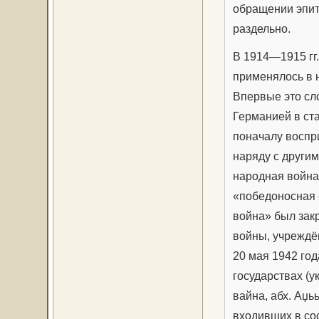
обращении эпит
раздельно.
В 1914—1915 гг
применялось в 
Впервые это сл
Германией в ста
поначалу воспри
наряду с други
народная война
«победоносная 
война» был зак
войны, учреждё
20 мая 1942 го
государствах (у
вайна, абх. Аџь
входивших в со