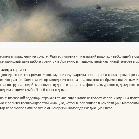
асляными красками на холсте. Размер полотна «Ниагарский водопад» небольшой в ср
сегодняшний день работа хранится в Армении, в Национальной картинной галерее (гор
палитра картины
допад относится к романтическому пейзажу. Картина несет в себе характерные призна
ких контрастов. Композиция произведения проста – на полотне изображен только сам Н
щаяся группа людей, маленькое судно – и все это на фоне нахмуренного, дождевого
 поднимающими клубы белой пены и дыма.
ина «Ниагарский водопад» отражает темнеющую вдалеке полосу лесов. Людей на поло
ю с величественной красотой и мощью, которые воплощает в композиции Ниагарский 
тор использовал для полотна «Ниагарский водопад» следующие цвета:
.