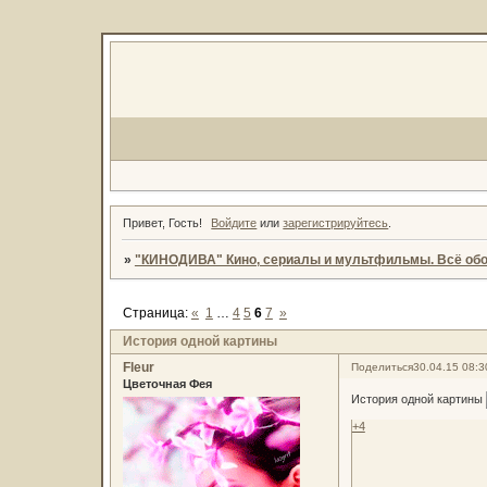
Привет, Гость!
Войдите
или
зарегистрируйтесь
.
»
"КИНОДИВА" Кино, сериалы и мультфильмы. Всё обо
Страница:
«
1
…
4
5
6
7
»
История одной картины
Fleur
Поделиться
30.04.15 08:3
Цветочная Фея
История одной картины
+4