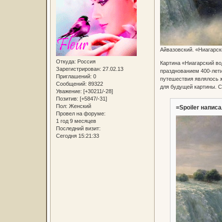
Айвазовский. «Ниагарск
Откуда:
Россия
Картина «Ниагарский во
Зарегистрирован
: 27.02.13
празднованием 400-лети
Приглашений:
0
путешествия являлось ж
Сообщений:
89322
для будущей картины. С
Уважение:
[+30211/-28]
Позитив:
[+5847/-31]
Пол:
Женский
=Spoiler написа
Провел на форуме:
1 год 9 месяцев
Последний визит:
Сегодня 15:21:33