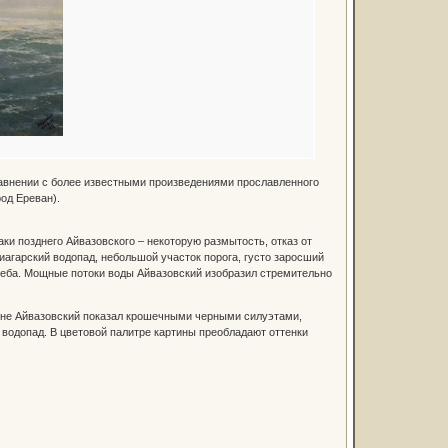
авнении с более известными произведениями прославленного
од Ереван).
ки позднего Айвазовского – некоторую размытость, отказ от
иагарский водопад, небольшой участок порога, густо заросший
 неба. Мощные потоки воды Айвазовский изобразил стремительно
тне Айвазовский показал крошечными черными силуэтами,
водопад. В цветовой палитре картины преобладают оттенки