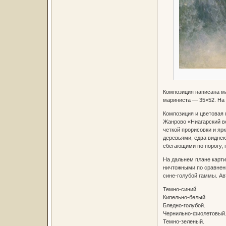
Композиция написана м
мариниста — 35×52. На 
Композиция и цветовая 
Жанрово «Ниагарский во
четкой прорисовки и яр
деревьями, едва виднею
сбегающими по порогу,
На дальнем плане карт
ничтожными по сравнени
сине-голубой гаммы. Ав
Темно-синий.
Кипельно-белый.
Бледно-голубой.
Чернильно-фиолетовый
Темно-зеленый.