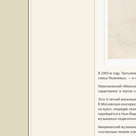
В 1993-м году, Третьяк
семьи Яковлевых, — в н
Левитановский «Мальчик
характернее: в чертах 
Этот 6-летний мальчиш
В Московскую консерват
на курсе, опередив сво
переберётся в Нью-Йорк
музыкально-педагогиче
Американский музыкальн
«согласным пением утре