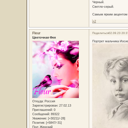
Черный.
Светло-серый.
Самым ярким акцентом в
+2
Fleur
Поделиться
02.09.23 20:3
Цветочная Фея
Портрет мальчика Иоси
Откуда:
Россия
Зарегистрирован
: 27.02.13
Приглашений:
0
Сообщений:
89322
Уважение:
[+30211/-28]
Позитив:
[+5847/-31]
Пол:
Женский