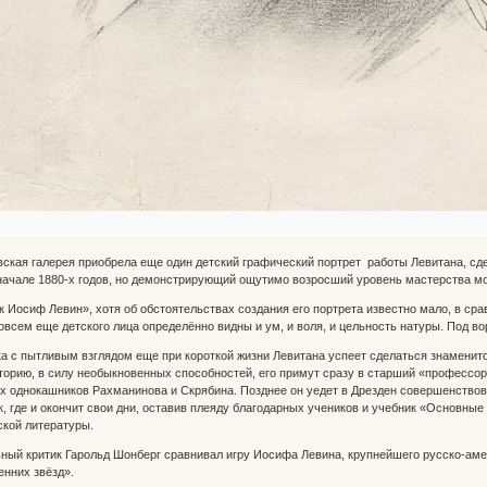
овская галерея приобрела еще один детский графический портрет работы Левитана, сд
ачале 1880-х годов, но демонстрирующий ощутимо возросший уровень мастерства мо
 Иосиф Левин», хотя об обстоятельствах создания его портрета известно мало, в сра
совсем еще детского лица определённо видны и ум, и воля, и цельность натуры. Под в
ка с пытливым взглядом еще при короткой жизни Левитана успеет сделаться знамени
орию, в силу необыкновенных способностей, его примут сразу в старший «профессор
их однокашников Рахманинова и Скрябина. Позднее он уедет в Дрезден совершенствов
, где и окончит свои дни, оставив плеяду благодарных учеников и учебник «Основны
ской литературы.
ый критик Гарольд Шонберг сравнивал игру Иосифа Левина, крупнейшего русско-амер
нних звёзд».