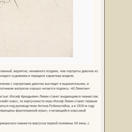
еланный, вероятно, ненамного позднее, чем портреты девочек из
лодого художника в передаче характера модели.
внении с портретами девочек выглядит и выразительнее, и
оротником матроски хорошо читается подпись: «И.Левитан».
тостью: Иосиф Аркадьевич Левин станет выдающимся пианистом.
ский» класс, по виртуозности игры Иосиф Левин станет первым
аться под руководством Антона Рубинштейна, а в 1919-м году
е принципы фортепианной игры», считающейся классикой
иканского пианиста-виртуоза первой половины ХХ века, с