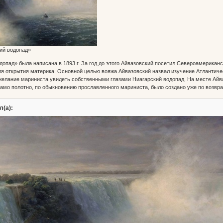
ий водопад»
допад» была написана в 1893 г. За год до этого Айвазовский посетил Североамериканс
я открытия материка. Основной целью вояжа Айвазовский назвал изучение Атлантичес
елание мариниста увидеть собственными глазами Ниагарский водопад. На месте Айва
амо полотно, по обыкновению прославленного мариниста, было создано уже по возвр
л(а):