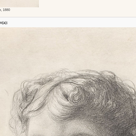
, 1880
л(а):