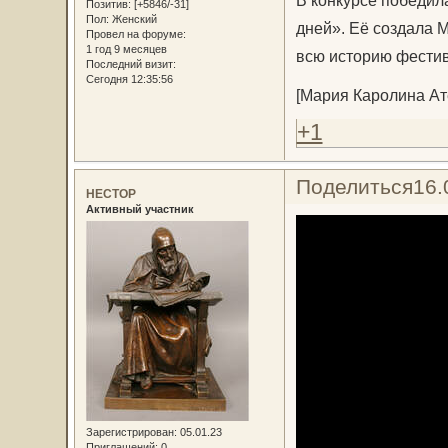
В конкурсе победил
Позитив:
[+5846/-31]
Пол:
Женский
дней». Её создала 
Провел на форуме:
1 год 9 месяцев
всю историю фестив
Последний визит:
Сегодня 12:35:56
[Мария Каролина Ат
+1
Поделиться
16.
НЕСТОР
Активный участник
Зарегистрирован
: 05.01.23
Приглашений:
0