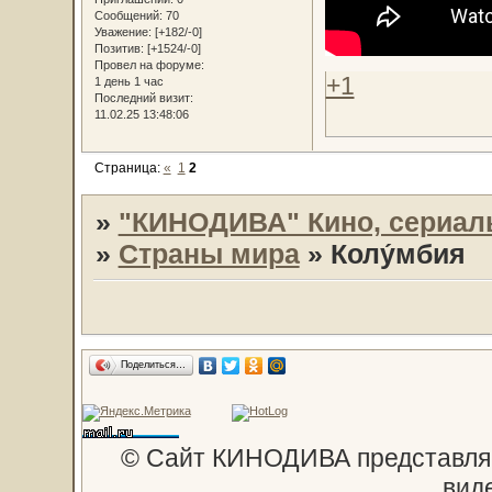
Сообщений:
70
Уважение:
[+182/-0]
Позитив:
[+1524/-0]
Провел на форуме:
+1
1 день 1 час
Последний визит:
11.02.25 13:48:06
Страница:
«
1
2
»
"КИНОДИВА" Кино, сериал
»
Страны мира
»
Колу́мбия
Поделиться…
© Сайт КИНОДИВА представляе
вид