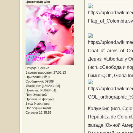
Цветочная Фея
Девиз: «Libertad y O
(исп. «Свобода и по
Откуда:
Россия
Зарегистрирован
: 27.02.13
Гимн: «¡Oh, Gloria In
Приглашений:
0
Сообщений:
89309
Уважение:
[+30209/-28]
Позитив:
[+5846/-31]
Пол:
Женский
Провел на форуме:
1 год 9 месяцев
Колу́мбия (исп. Col
Последний визит:
Сегодня 12:35:56
República de Colombi
западе Южной Амери