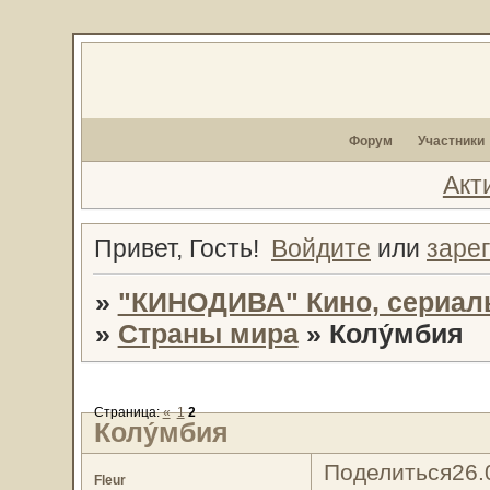
Форум
Участники
Акт
Привет, Гость!
Войдите
или
заре
»
"КИНОДИВА" Кино, сериал
»
Страны мира
»
Колу́мбия
Страница:
«
1
2
Колу́мбия
Поделиться
26.
Fleur