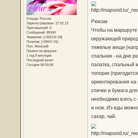
Откуда:
Россия
Рюкзак
Зарегистрирован
: 27.02.13
Приглашений:
0
Чтобы на маршруте н
Сообщений:
89340
Уважение:
[+30213/-28]
окружающей природо
Позитив:
[+5847/-31]
Пол:
Женский
тяжелые вещи (напр
Провел на форуме:
спальник - на дне р
1 год 9 месяцев
Последний визит:
палатка, спальный м
Сегодня 06:59:09
топорик (пригодится
ориентирования на 
спички и бумага для
необходимо взять с с
и нож. Из еды можно
сахар, чай.