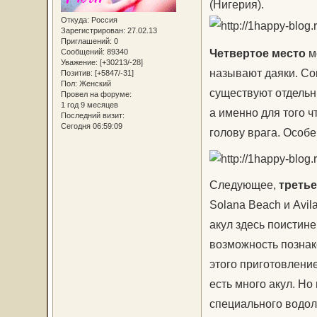
(Нигерия).
Откуда:
Россия
Зарегистрирован
: 27.02.13
Приглашений:
0
Четвертое место
мо
Сообщений:
89340
Уважение:
[+30213/-28]
называют даяки. Со
Позитив:
[+5847/-31]
Пол:
Женский
существуют отдельн
Провел на форуме:
1 год 9 месяцев
а именно для того 
Последний визит:
Сегодня 06:59:09
голову врага. Особ
Следующее,
третье
Solana Beach и Avil
акул здесь поистине
возможность познак
этого приготовление
есть много акул. Н
специального водол