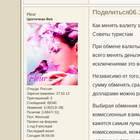
Поделиться
06.
Fleur
Цветочная Фея
Как менять валюту 
Советы туристам
При обмене валюты 
всего менять деньги
исключениями это в
Независимо от того,
сумму обменять сраз
Откуда:
Россия
долларами можно ра
Зарегистрирован
: 27.02.13
Приглашений:
0
Сообщений:
89340
Выбирая обменник с
Уважение:
[+30213/-28]
Позитив:
[+5847/-31]
комиссионные взима
Пол:
Женский
Провел на форуме:
кажется самым лучш
1 год 9 месяцев
комиссионные, може
Последний визит:
Сегодня 06:59:09