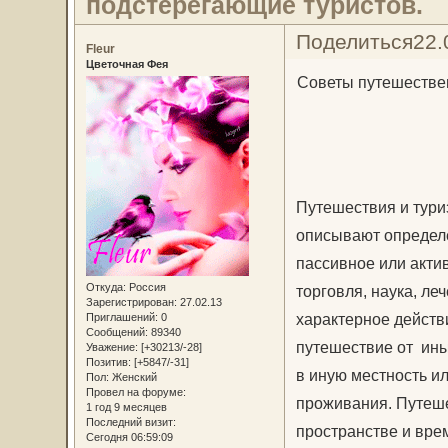
подстерегающие туристов.
Поделиться
22.
Fleur
Цветочная Фея
Советы путешествен
Путешествия и тури
описывают определё
пассивное или акти
Откуда:
Россия
торговля, наука, ле
Зарегистрирован
: 27.02.13
характерное дейст
Приглашений:
0
Сообщений:
89340
путешествие от ины
Уважение:
[+30213/-28]
Позитив:
[+5847/-31]
в иную местность и
Пол:
Женский
Провел на форуме:
проживания. Путеш
1 год 9 месяцев
Последний визит:
пространстве и врем
Сегодня 06:59:09