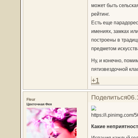
может быть сельска
рейтинг.
Есть еще парадорес 
имениях, замках или
построены в традиц
предметом искусств
Ну, и конечно, поми
пятизвездочной кла
+1
Поделиться
06.
Fleur
Цветочная Фея
Какие неприятност
Испания каждый год