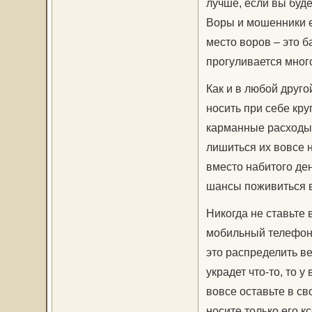
лучше, если вы буде
Воры и мошенники е
место воров – это б
прогуливается много
Как и в любой друго
носить при себе кру
карманные расходы,
лишиться их вовсе н
вместо набитого де
шансы поживиться 
Никогда не ставьте 
мобильный телефон,
это распределить в
украдет что-то, то 
вовсе оставьте в св
носите только его к