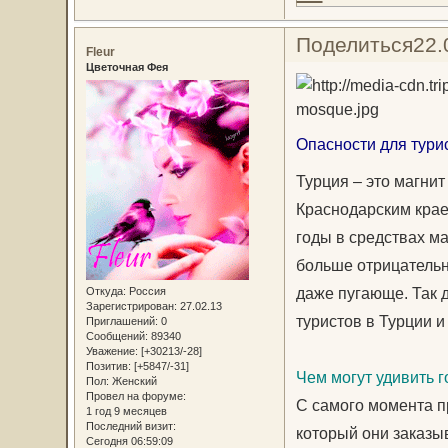
Поделиться
22.
Fleur
Цветочная Фея
Опасности для тури
Турция – это магнит
Краснодарским крае
годы в средствах м
больше отрицательн
даже пугающе. Так 
Откуда:
Россия
Зарегистрирован
: 27.02.13
туристов в Турции и
Приглашений:
0
Сообщений:
89340
Уважение:
[+30213/-28]
Позитив:
[+5847/-31]
Чем могут удивить г
Пол:
Женский
Провел на форуме:
С самого момента пр
1 год 9 месяцев
Последний визит:
который они заказыв
Сегодня 06:59:09