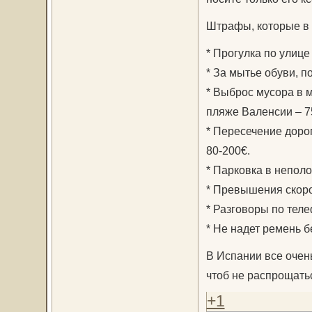
Штрафы, которые в
* Прогулка по улице
* За мытье обуви, 
* Выброс мусора в м
пляже Валенсии – 7
* Пересечение доро
80-200€.
* Парковка в непол
* Превышения скоро
* Разговоры по теле
* Не надет ремень б
В Испании все очен
чтоб не распрощатьс
+1