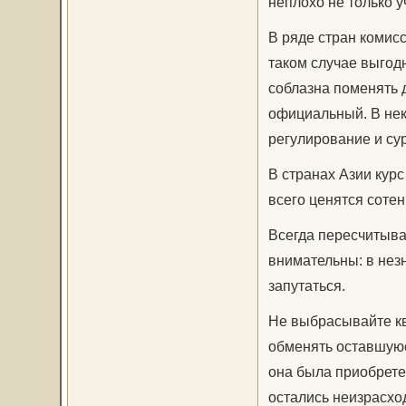
неплохо не только у
В ряде стран комисс
таком случае выгод
соблазна поменять 
официальный. В нек
регулирование и су
В странах Азии кур
всего ценятся соте
Всегда пересчитывай
внимательны: в нез
запутаться.
Не выбрасывайте кв
обменять оставшуюс
она была приобрете
остались неизрасхо