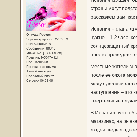
страны могут подсте
расскажем вам, как 
Испания – стана жгу
Откуда:
Россия
нужно – 1-2 часа, 
Зарегистрирован
: 27.02.13
Приглашений:
0
солнцезащитный кре
Сообщений:
89340
Уважение:
[+30213/-28]
просто проведете в 
Позитив:
[+5847/-31]
Пол:
Женский
Местные жители знаю
Провел на форуме:
1 год 9 месяцев
после ее ожога мож
Последний визит:
Сегодня 06:59:09
медуз увеличиваетс
наступления – это 
смертельные случаи
В Испании нужно бы
магазинах, на рынке
людей, ведь людное 