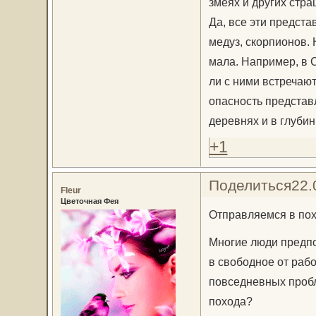
змеях и других стр
Да, все эти предста
медуз, скорпионов. 
мала. Например, в 
ли с ними встречаю
опасность представ
деревнях и в глубин
+1
Поделиться
22.
Fleur
Цветочная Фея
Отправляемся в пох
Многие люди предпо
в свободное от раб
повседневных пробл
похода?