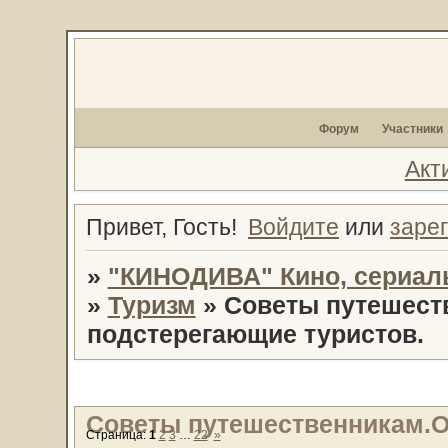
Форум
Участники
Акт
Привет, Гость!
Войдите
или
заре
»
"КИНОДИВА" Кино, сериал
»
Туризм
»
Советы путешеств
подстерегающие туристов.
Советы путешественникам.О
Страница:
1
2
3
…
22
»