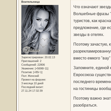
Воительница
Что означают звезды
Волшебные фразы "Al
туристов, как красн
предложение, где ес
звезды в отелях.
Поэтому зачастую, к
разрекламированну
Зарегистрирован
: 20.02.13
вместо емкого "вау"
Приглашений:
2
Сообщений:
22806
Запомните, единой 
Уважение:
[+5698/-11]
Позитив:
[+85/-1]
Евросоюза существо
Пол:
Женский
Провел на форуме:
последнего времени
3 месяца 10 дней
Последний визит:
на гостиницы вообщ
27.11.24 17:32:39
Поэтому важно знат
разобраться.