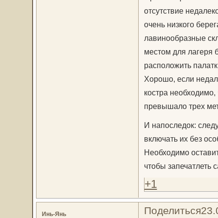
отсутствие недалеко
очень низкого бере
лавинообразные скл
местом для лагеря 
расположить палатк
Хорошо, если недал
костра необходимо,
превышало трех мет
И напоследок: след
включать их без особ
Необходимо оставит
чтобы запечатлеть 
+1
Поделиться
23.
Инь-Янь