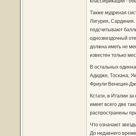
классификации - обы
Также мудреная сист
Лигурия, Сардиния.
подсчитывают баллы 
однозвездочный отел
должна иметь не ме
известен только ме
В остальных одиннад
Адидже, Тоскана, У
Фриули Венеция-Джу
Кстати, в Италии за
имеет всего две так
распространены прис
Что означают звезд
До недавнего време