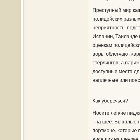
Преступный мир каж
полицейских разны
неприятность, подст
Испании, Таиланде 
оценкам полицейски
воры облегчают кар
стерлингов, а пари
доступные места дл
наплечные или пояс
Как уберечься?
Носите легкие пиджа
- на шее. Бывалые 
портмоне, которые 
висящих на шнурке 