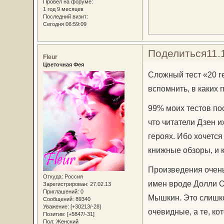
Провел на форуме:
1 год 9 месяцев
Последний визит:
Сегодня 06:59:09
Поделиться
11.
Fleur
Цветочная Фея
Сложный тест «20 г
вспомнить, в каких
99% моих тестов пос
что читатели Дзен и
героях. Ибо хочется
книжные обзоры, и к
Произведения очень 
Откуда:
Россия
имен вроде Долли О
Зарегистрирован
: 27.02.13
Приглашений:
0
Мышкин. Это слишко
Сообщений:
89340
Уважение:
[+30213/-28]
очевидные, а те, ко
Позитив:
[+5847/-31]
Пол:
Женский