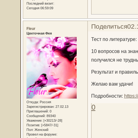
Последний визит:
Сегодня 06:59:09
Поделиться
02.
Fleur
Цветочная Фея
Тест по литературе:
10 вопросов на знан
получился не трудны
Результат и правил
Желаю вам удачи!
Подробности:
https:
Откуда:
Россия
0
Зарегистрирован
: 27.02.13
Приглашений:
0
Сообщений:
89340
Уважение:
[+30213/-28]
Позитив:
[+5847/-31]
Пол:
Женский
Провел на форуме: