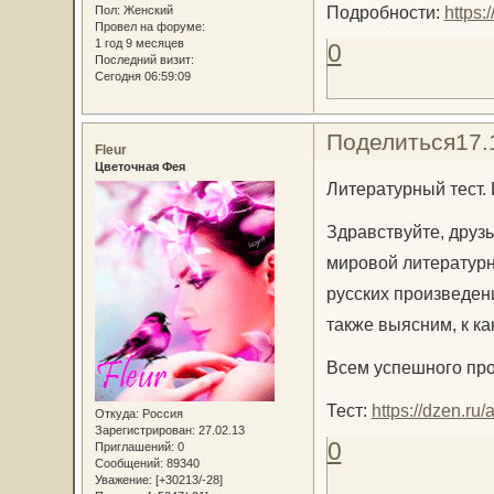
Подробности:
https:
Пол:
Женский
Провел на форуме:
1 год 9 месяцев
0
Последний визит:
Сегодня 06:59:09
Поделиться
17.
Fleur
Цветочная Фея
Литературный тест.
Здравствуйте, друзь
мировой литературн
русских произведен
также выясним, к ка
Всем успешного про
Тест:
https://dzen.r
Откуда:
Россия
Зарегистрирован
: 27.02.13
0
Приглашений:
0
Сообщений:
89340
Уважение:
[+30213/-28]