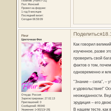
Позитив:
[+5847/-31]
Пол:
Женский
Провел на форуме:
1 год 9 месяцев
Последний визит:
Сегодня 06:59:09
Поделиться
18.
Fleur
Цветочная Фея
Как говорил велики
изученное, разве эт
проверить свой баг
фактов о том, почем
одновременно и мл
"Знание – сила", – 
и удовольствие!" О
Откуда:
Россия
неожиданности. Ведь
Зарегистрирован
: 27.02.13
эрудиция – его дво
Приглашений:
0
Сообщений:
89340
В нашем тесте, как
Уважение:
[+30213/-28]