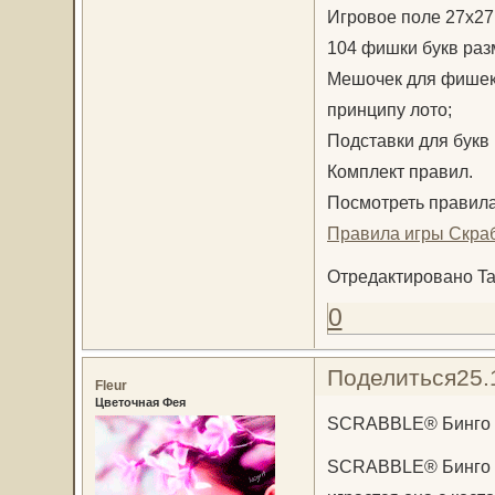
Игровое поле 27х27 
104 фишки букв разм
Мешочек для фишек,
принципу лото;
Подставки для букв 
Комплект правил.
Посмотреть правила
Правила игры Скраб
Отредактировано Tau
0
Поделиться
25.
Fleur
Цветочная Фея
SCRABBLE® Бинго
SCRABBLE® Бинго – 