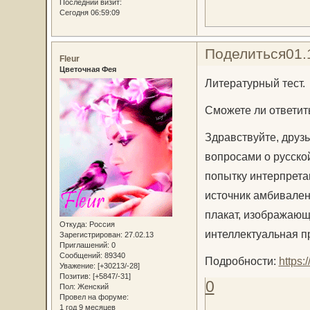
Последний визит:
Сегодня 06:59:09
Поделиться
01.
Fleur
Цветочная Фея
Литературный тест.
Сможете ли ответит
Здравствуйте, друзь
вопросами о русско
попытку интерпрета
источник амбивален
плакат, изображающ
Откуда:
Россия
интеллектуальная п
Зарегистрирован
: 27.02.13
Приглашений:
0
Сообщений:
89340
Подробности:
https:
Уважение:
[+30213/-28]
Позитив:
[+5847/-31]
0
Пол:
Женский
Провел на форуме:
1 год 9 месяцев