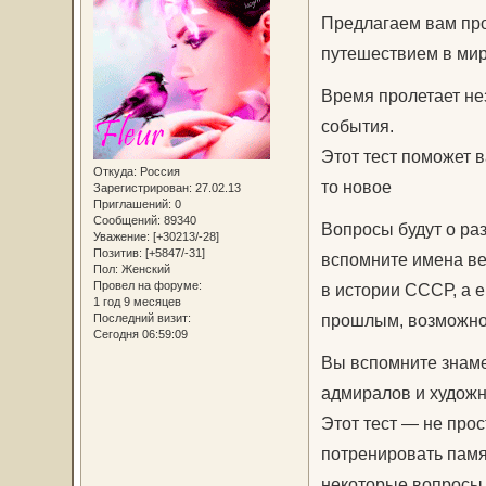
Предлагаем вам про
путешествием в мир
Время пролетает не
события.
Этот тест поможет в
Откуда:
Россия
то новое
Зарегистрирован
: 27.02.13
Приглашений:
0
Сообщений:
89340
Вопросы будут о раз
Уважение:
[+30213/-28]
Позитив:
[+5847/-31]
вспомните имена ве
Пол:
Женский
Провел на форуме:
в истории СССР, а е
1 год 9 месяцев
прошлым, возможнос
Последний визит:
Сегодня 06:59:09
Вы вспомните знаме
адмиралов и художн
Этот тест — не про
потренировать памят
некоторые вопросы