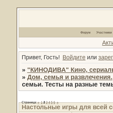
Форум
Участники
Акт
Привет, Гость!
Войдите
или
заре
»
"КИНОДИВА" Кино, сериал
»
Дом, семья и развлечения.
семьи. Тесты на разные тем
Страница:
«
1
2
3
4
5
6
»
Настольные игры для всей с