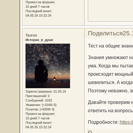
Провел на форуме:
10 дней 7 часов
Последний визит:
04.05.26 15:32:24
Поделиться
25.
Taurus
Историк_в_душе
Тест на общие знан
Знания умножают н
ума. Когда мы пыта
происходит мощный 
шевелиться. А когд
Поэтому неважно, зн
Зарегистрирован
: 01.05.19
Приглашений:
0
Сообщений:
1033
Давайте проверим н
Уважение:
[+1546/-5]
Позитив:
[+8358/-4]
ответить на вопросы
Провел на форуме:
10 дней 7 часов
Подробности:
https
Последний визит:
04.05.26 15:32:24
0