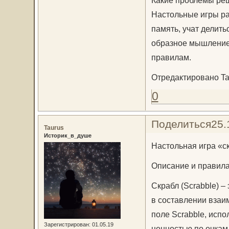
Какие проблемы реш
Настольные игры ра
память, учат делить
образное мышление,
правилам.
Отредактировано Tau
0
Поделиться
25.
Taurus
Историк_в_душе
Настольная игра «с
Описание и правил
Скрабл (Scrabble) – 
в составлении взаи
поле Scrabble, испо
Зарегистрирован
: 01.05.19
ценностью по очкам