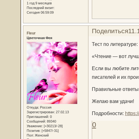
1 год 9 месяцев
Последний визит:
Сегодня 06:59:09
Поделиться
11.
Fleur
Цветочная Фея
Тест по литературе:
«Чтение — вот лучш
Если вы любите лите
писателей и их про
Правильные ответы 
Желаю вам удачи!
Откуда:
Россия
Зарегистрирован
: 27.02.13
Подробности:
https
Приглашений:
0
Сообщений:
89340
0
Уважение:
[+30213/-28]
Позитив:
[+5847/-31]
Пол:
Женский