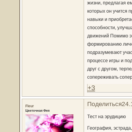
жизни, предлагая е
которых он учится 
навыки и приобрета
способности, улучша
движений Помимо эт
формированию лично
подразумевают учас
процессе игры и по
друг с другом, терп
сопереживать сопер
+3
Поделиться
24.
Fleur
Цветочная Фея
Тест на эрудицию
География, эстрада,