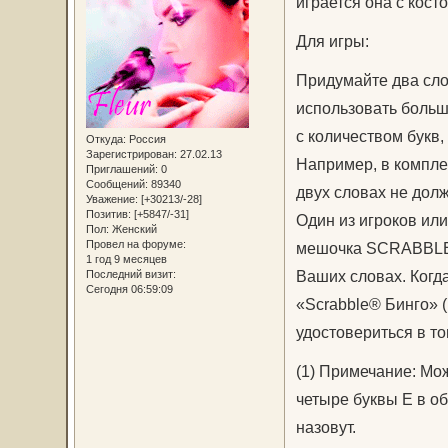
играется она с кос
Для игры:
Придумайте два слов
использовать больш
с количеством букв
Откуда:
Россия
Зарегистрирован
: 27.02.13
Например, в компле
Приглашений:
0
Сообщений:
89340
двух словах не долж
Уважение:
[+30213/-28]
Позитив:
[+5847/-31]
Один из игроков или
Пол:
Женский
Провел на форуме:
мешочка SCRABBLE® 
1 год 9 месяцев
Ваших словах. Когд
Последний визит:
Сегодня 06:59:09
«Scrabble® Бинго» (1
удостовериться в то
(1) Примечание: Мож
четыре буквы Е в об
назовут.