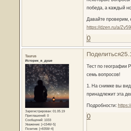
победа, а каждый н
Давайте проверим, с
https://dzen.ru/a/Zv
0
Поделиться
25.
Taurus
Историк_в_душе
Тест по географии Р
семь вопросов!
1. На снимке вы ви
принадлежит эта де
Подробности:
https
Зарегистрирован
: 01.05.19
0
Приглашений:
0
Сообщений:
1033
Уважение:
[+1546/-5]
Позитив:
[+8358/-4]