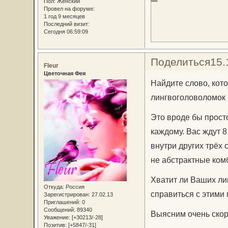
Пол:
Женский
Провел на форуме:
1 год 9 месяцев
Последний визит:
Сегодня 06:59:09
Поделиться
15.
Fleur
Цветочная Фея
Найдите слово, кото
лингвоголоволомок
Это вроде бы прост
каждому. Вас ждут 8
внутри других трёх
не абстрактные ком
Хватит ли Ваших ли
Откуда:
Россия
справиться с этими
Зарегистрирован
: 27.02.13
Приглашений:
0
Сообщений:
89340
Выясним очень скор
Уважение:
[+30213/-28]
Позитив:
[+5847/-31]