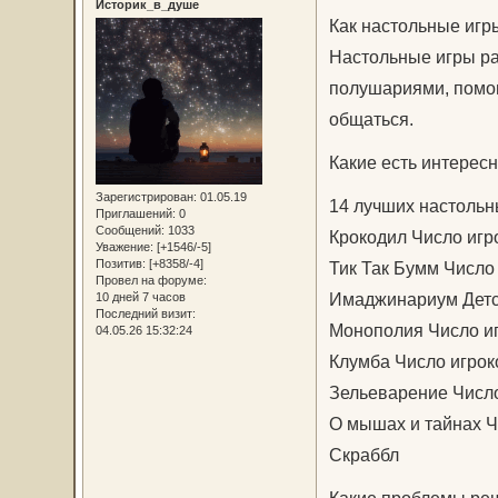
Историк_в_душе
Как настольные игр
Настольные игры ра
полушариями, помог
общаться.
Какие есть интерес
Зарегистрирован
: 01.05.19
14 лучших настольны
Приглашений:
0
Сообщений:
1033
Крокодил Число игроко
Уважение:
[+1546/-5]
Позитив:
[+8358/-4]
Тик Так Бумм Число иг
Провел на форуме:
Имаджинариум Детств
10 дней 7 часов
Последний визит:
Монополия Число игро
04.05.26 15:32:24
Клумба Число игроков:
Зельеварение Число и
О мышах и тайнах Чис
Скраббл