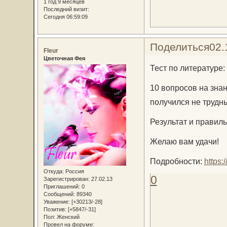
1 год 9 месяцев
Последний визит:
Сегодня 06:59:09
Поделиться
02.
Fleur
Цветочная Фея
Тест по литературе:
10 вопросов на знан
получился не трудны
Результат и правил
Желаю вам удачи!
Подробности:
https:
Откуда:
Россия
0
Зарегистрирован
: 27.02.13
Приглашений:
0
Сообщений:
89340
Уважение:
[+30213/-28]
Позитив:
[+5847/-31]
Пол:
Женский
Провел на форуме: