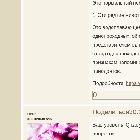
Это нормальный по
1. Эти редкие живот
Это водоплавающее
однопроходных, оби
представителем одн
отряд однопроходн
признакам напомин
цинодонтов.
Подробности:
https
0
Поделиться
30.
Fleur
Цветочная Фея
Ваш уровень IQ как 
вопросов.