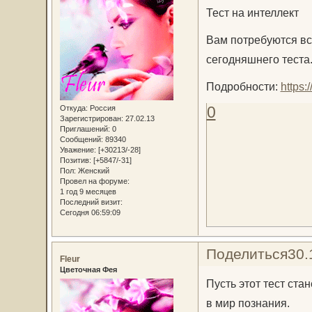
Тест на интеллект
Вам потребуются вс
сегодняшнего теста
Подробности:
https:
0
Откуда:
Россия
Зарегистрирован
: 27.02.13
Приглашений:
0
Сообщений:
89340
Уважение:
[+30213/-28]
Позитив:
[+5847/-31]
Пол:
Женский
Провел на форуме:
1 год 9 месяцев
Последний визит:
Сегодня 06:59:09
Поделиться
30.
Fleur
Цветочная Фея
Пусть этот тест ст
в мир познания.