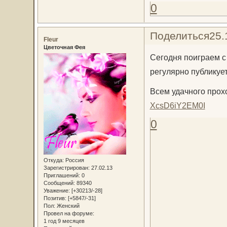
0
Поделиться
25.
Fleur
Цветочная Фея
Сегодня поиграем с 
регулярно публикуе
Всем удачного прох
XcsD6iY2EM0I
0
Откуда:
Россия
Зарегистрирован
: 27.02.13
Приглашений:
0
Сообщений:
89340
Уважение:
[+30213/-28]
Позитив:
[+5847/-31]
Пол:
Женский
Провел на форуме:
1 год 9 месяцев