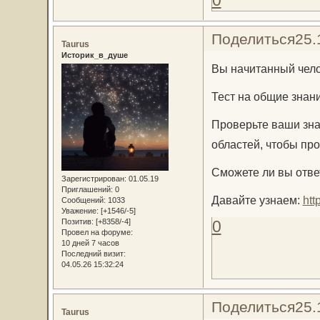
Поделиться
25.
Taurus
Историк_в_душе
Вы начитанный челов
Тест на общие знан
Проверьте ваши зна
областей, чтобы прой
Сможете ли вы отве
Зарегистрирован
: 01.05.19
Приглашений:
0
Давайте узнаем:
htt
Сообщений:
1033
Уважение:
[+1546/-5]
Позитив:
[+8358/-4]
0
Провел на форуме:
10 дней 7 часов
Последний визит:
04.05.26 15:32:24
Поделиться
25.
Taurus