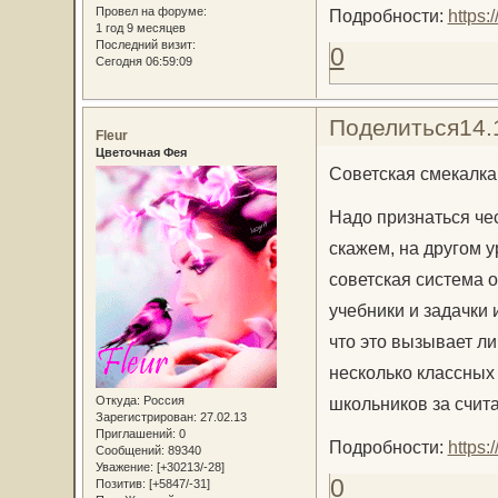
Провел на форуме:
Подробности:
https
1 год 9 месяцев
Последний визит:
0
Сегодня 06:59:09
Поделиться
14.
Fleur
Цветочная Фея
Советская смекалка:
Надо признаться че
скажем, на другом у
советская система о
учебники и задачки 
что это вызывает л
несколько классных
Откуда:
Россия
школьников за счи
Зарегистрирован
: 27.02.13
Приглашений:
0
Подробности:
https
Сообщений:
89340
Уважение:
[+30213/-28]
0
Позитив:
[+5847/-31]