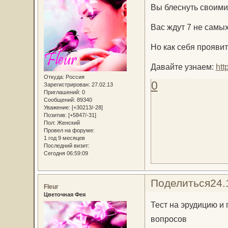
Вы блеснуть своими
Вас ждут 7 не самых
Но как себя прояви
Давайте узнаем:
htt
Откуда:
Россия
0
Зарегистрирован
: 27.02.13
Приглашений:
0
Сообщений:
89340
Уважение:
[+30213/-28]
Позитив:
[+5847/-31]
Пол:
Женский
Провел на форуме:
1 год 9 месяцев
Последний визит:
Сегодня 06:59:09
Поделиться
24.
Fleur
Цветочная Фея
Тест на эрудицию и 
вопросов