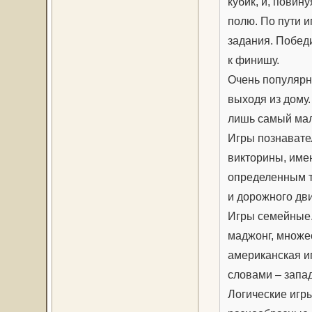
кубик, и, повин
полю. По пути и
задания. Побед
к финишу.
Очень популярн
выходя из дому.
лишь самый мал
Игры познавател
викторины, име
определенным т
и дорожного дви
Игры семейные. 
маджонг, множе
американская и
словами – запад
Логические игр