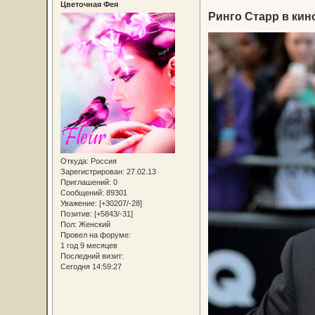
Цветочная Фея
Ринго Старр в кин
Откуда:
Россия
Зарегистрирован
: 27.02.13
Приглашений:
0
Сообщений:
89301
Уважение:
[+30207/-28]
Позитив:
[+5843/-31]
Пол:
Женский
Провел на форуме:
1 год 9 месяцев
Последний визит:
Сегодня 14:59:27