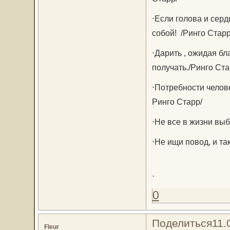
⋅Если голова и серд
собой! /Ринго Старр
⋅Дарить , ожидая бл
получать./Ринго Ста
⋅Потребности челове
Ринго Старр/
⋅Не все в жизни выб
⋅Не ищи повод, и та
⋅
0
Поделиться
11.
Fleur