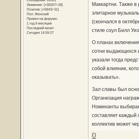
Маккартни. Также в 
Уважение:
[+30207/-28]
Позитив:
[+5843/-31]
элитарное музыкаль
Пол:
Женский
Провел на форуме:
(скончался в октябр
1 год 9 месяцев
Последний визит:
стиле соул Билл Уиз
Сегодня 14:59:27
О планах включения
сотни выдающихся и
указали тогда пред
собой влияние, кото
оказывать».
Зал славы был основ
Организация награж
Номинанты выбирают
составляет каждый г
коллектив может чер
0