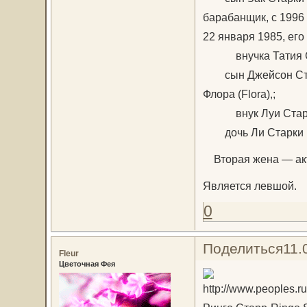
барабанщик, с 1996 
22 января 1985, его
внучка Татия Старк
сын Джейсон Старки
Флора (Flora),;
внук Луи Старки (
дочь Ли Старки (Lee
Вторая жена — актр
Является левшой.
0
Поделиться
11.
Fleur
Цветочная Фея