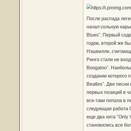
После распада леге
начал сольную карье
Blues". Первый сод
годов, второй же бы
Нэшвилле, считающи
Ринго стали не вход
Boogaloo". Наибольш
создании которого 
Beatles". Две песни 
первых позиций в ча
все-таки попала в п
следующая работа С
еще два хита "Only
становились все бо