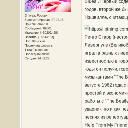
Blues". Первый сод
годов, второй же бы
Откуда:
Россия
Нэшвилле, считающи
Зарегистрирован
: 27.02.13
Приглашений:
0
Сообщений:
89301
Уважение:
[+30207/-28]
Ринго Старр (настоя
Позитив:
[+5843/-31]
Пол:
Женский
Ливерпуле (Великобр
Провел на форуме:
1 год 9 месяцев
играл в разных лив
Последний визит:
Сегодня 14:59:27
известностью в горо
годы он получил св
музыкантами "The Be
августе 1962 года 
простой и экономич
работы с "The Beatl
ударник, но и как п
песнях из репертуара
Help From My Friend