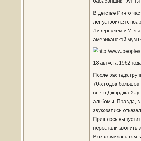
барабанщик группы 
В детстве Ринго час
лет устроился стюа
Ливерпулем и Уэльсо
американской музыко
18 августа 1962 год
После распада групп
70-х годов большой
всего Джорджа Харр
альбомы. Правда, в
звукозаписи отказал
Пришлось выпустить
перестали звонить 
Всё кончилось тем, 