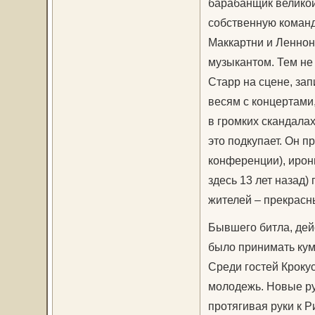
барабанщик великой
собственную команду
Маккартни и Леннон
музыкантом. Тем не
Старр на сцене, за
весям с концертами,
в громких скандалах
это подкупает. Он п
конференции), ирони
здесь 13 лет назад)
жителей – прекрасны
Бывшего битла, дей
было принимать кум
Среди гостей Крокус
молодежь. Новые ру
протягивая руки к 