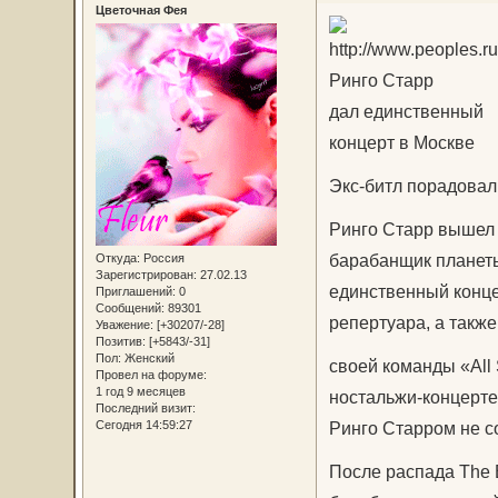
Цветочная Фея
Ринго Старр
дал единственный
концерт в Москве
Экс-битл порадовал
Ринго Старр вышел 
барабанщик планеты
Откуда:
Россия
Зарегистрирован
: 27.02.13
единственный конце
Приглашений:
0
Сообщений:
89301
репертуара, а также
Уважение:
[+30207/-28]
Позитив:
[+5843/-31]
Пол:
Женский
своей команды «All
Провел на форуме:
1 год 9 месяцев
ностальжи-концерте 
Последний визит:
Сегодня 14:59:27
Ринго Старром не с
После распада The 