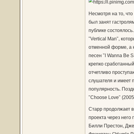
Несмотря на то, чт
был занят гастролям
публике состоялось
"Vertical Man", кот
отменной форме, а 
песен "I Wanna Be S
крепко сработанный
отчетливо проступаю
слушателя и имеет п
популярность. Поздн
"Choose Love" (200
Старр продолжает вы
проекта через него
Билли Престон, Джек
Фрэмптон ("Humle Pi