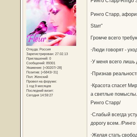
Ринго Старр-Ringo S
Ринго Старр, афо
Starr"
Громче всего требую
⋅Люди говорят - ухо
Откуда:
Россия
Зарегистрирован
: 27.02.13
Приглашений:
0
⋅У меня всего лишь 
Сообщений:
89301
Уважение:
[+30207/-28]
Позитив:
[+5843/-31]
⋅Признав реальность
Пол:
Женский
Провел на форуме:
⋅Красота спасет Мир
1 год 9 месяцев
Последний визит:
а светлые помыслы.
Сегодня 14:59:27
Ринго Старр/
⋅Слабый всегда уст
дорогу всем. /Ринго
⋅Желая стать свобо