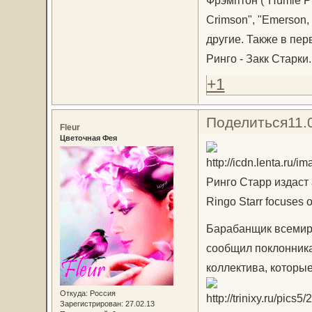
Crimson", "Emerson,
другие. Также в пе
Ринго - Закк Старки.
+1
Поделиться
11.
Fleur
Цветочная Фея
Ринго Старр издаст
Ringo Starr focuses 
Барабанщик всемирн
сообщил поклонника
коллектива, которые
Откуда:
Россия
Зарегистрирован
: 27.02.13