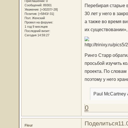
Приглашений:
0
Перебирая старые в
Сообщений:
89301
Уважение:
[+30207/-28]
30 лет у него в зак
Позитив:
[+5843/-31]
Пол:
Женский
а также во время ви
Провел на форуме:
1 год 9 месяцев
их существовании»,
Последний визит:
Сегодня 14:59:27
Ринго Старр обрати
просьбой изучить к
проекта. По словам 
поэтому у него хран
Paul McCartney 
0
Поделиться
11.
Fleur