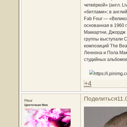
четвёркой» (англ. L
«битлами»; в англи
Fab Four — «Велико
основанная в 1960 г
Маккартни, Джордж 
группы выступали 
композиций The Bea
Леннона и Пола Мак
студийных альбомов
+4
Поделиться
11.
Fleur
Цветочная Фея