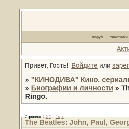
Форум
Участники
Акт
Привет, Гость!
Войдите
или
заре
»
"КИНОДИВА" Кино, сериал
»
Биографии и личности
»
Th
Ringo.
Страница:
1
2
3
…
14
»
The Beatles: John, Paul, Geor