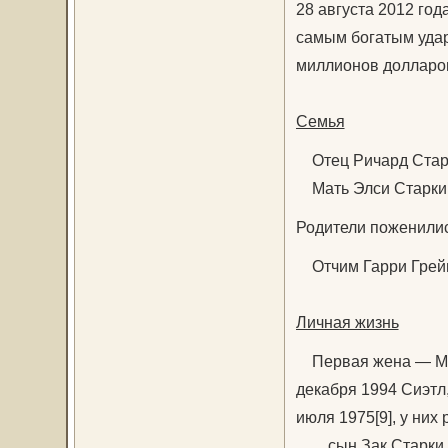
28 августа 2012 год
самым богатым удар
миллионов долларо
Семья
Отец Ричард Старк
Мать Элси Старки (
Родители поженились
Отчим Гарри Грейвз
Личная жизнь
Первая жена — Мори
декабря 1994 Сиэтл,
июля 1975[9], у них 
сын Зак Старки (Za