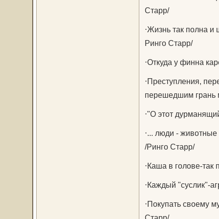
Старр/
⋅Жизнь так полна и 
Ринго Старр/
⋅Откуда у финна кар
⋅Преступления, пер
перешедшим грань м
⋅"О этот дурманящий
⋅... люди - животные
/Ринго Старр/
⋅Каша в голове-так 
⋅Каждый "суслик"-аг
⋅Покупать своему м
Старр/