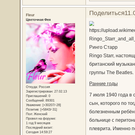
Поделиться
11.
Fleur
Цветочная Фея
Ринго Старр
Ringo Starr, настоя
британский музыкант
группы The Beatles
Ранние годы
Откуда:
Россия
Зарегистрирован
: 27.02.13
7 июля 1940 года в
Приглашений:
0
Сообщений:
89301
сын, которого по то
Уважение:
[+30207/-28]
Позитив:
[+5843/-31]
болезненным ребёнк
Пол:
Женский
Провел на форуме:
больнице с перитони
1 год 9 месяцев
Последний визит:
плеврита. Именно по
Сегодня 14:59:27