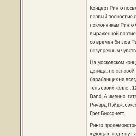
Концерт Ринго посвя
первый полностью 
поклонникам Ринго 
выраженной партией
со времен битлов Р
безупречным чувств
На московском конце
детища, но основой 
барабанщик не всегд
тень своих коллег. 1
Band. А именно: ги
Ричард Пэйдж, сакс
Грег Биссонетт.
Ринго продемонстрир
худощав, подтянут, 