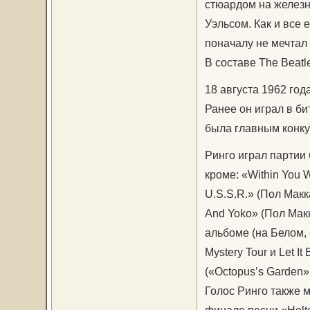
стюардом на желез
Уэльсом. Как и все 
поначалу не мечтал 
В составе The Beatl
18 августа 1962 год
Ранее он играл в бит
была главным конку
Ринго играл партии 
кроме: «Within You 
U.S.S.R.» (Пол Макк
And Yoko» (Пол Макк
альбоме (на Белом, с
Mystery Tour и Let I
(«Octopus’s Garden»
Голос Ринго также 