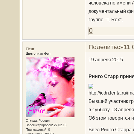
человека по имени А
документальный фил
группе "T. Rex".
0
Поделиться
11.
Fleur
Цветочная Фея
19 апреля 2015
Ринго Старр приня
Бывший участник гр
в субботу, 18 апрел
Об этом говорится н
Откуда:
Россия
Зарегистрирован
: 27.02.13
Ввел Ринго Старра в
Приглашений:
0
Сообщений:
89301