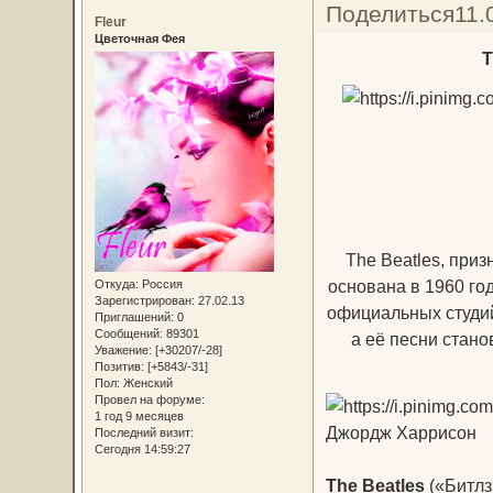
Поделиться
11.
Fleur
Цветочная Фея
T
The Beatles, при
основана в 1960 го
Откуда:
Россия
Зарегистрирован
: 27.02.13
официальных студий
Приглашений:
0
Сообщений:
89301
а её песни стан
Уважение:
[+30207/-28]
Позитив:
[+5843/-31]
Пол:
Женский
Провел на форуме:
1 год 9 месяцев
Джордж Харрис
Последний визит:
Сегодня 14:59:27
The Beatles
(«Битлз»