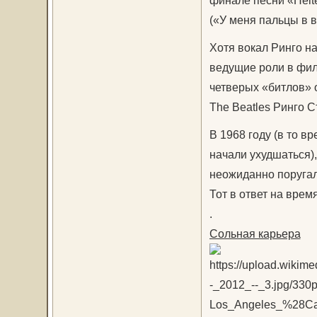
финале песни «Helter 
(«У меня пальцы в 
Хотя вокал Ринго на
ведущие роли в филь
четверых «битлов» 
The Beatles Ринго 
В 1968 году (в то 
начали ухудшаться)
неожиданно поругал
Тот в ответ на врем
.
Сольная карьера