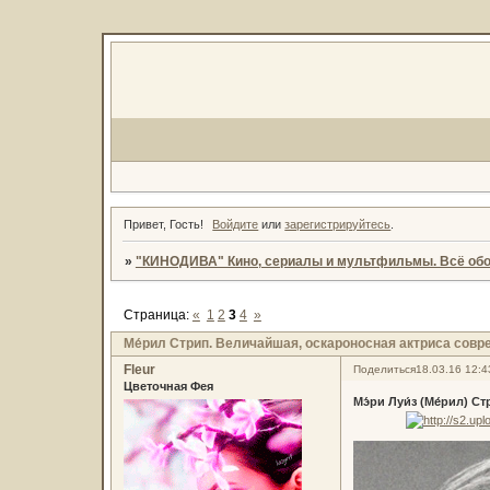
Привет, Гость!
Войдите
или
зарегистрируйтесь
.
»
"КИНОДИВА" Кино, сериалы и мультфильмы. Всё обо
Страница:
«
1
2
3
4
»
Ме́рил Стрип. Величайшая, оскароносная актриса совр
Fleur
Поделиться
18.03.16 12:4
Цветочная Фея
Мэ́ри Луи́з (Ме́рил) Ст