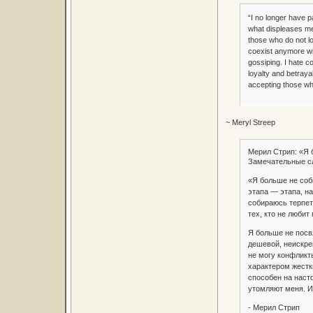
“I no longer have p
what displeases me 
those who do not lo
coexist anymore wit
gossiping. I hate co
loyalty and betraya
accepting those wh
~ Meryl Streep
Мерил Стрип: «Я 
Замечательные сл
«Я больше не соби
этапа — этапа, на
собираюсь терпет
тех, кто не любит
Я больше не посв
дешевой, неискре
не могу конфликты
характером жестк
способен на наст
утомляют меня. И 
- Мерил Стрип