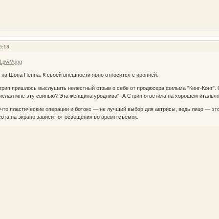
6:18
а на Шона Пенна. К своей внешности явно относится с иронией.
трип пришлось выслушать нелестный отзыв о себе от продюсера фильма "Кинг-Конг". О
ислал мне эту свинью? Эта женщина уродлива". А Стрип ответила на хорошем итальян
что пластические операции и ботокс — не лучший выбор для актрисы, ведь лицо — эт
сота на экране зависит от освещения во время съемок.