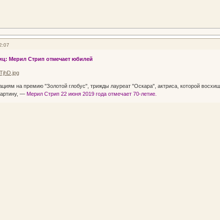
2:07
иц: Мерил Стрип отмечает юбилей
циям на премию "Золотой глобус", трижды лауреат "Оскара", актриса, которой восхи
картину, —
Мерил Стрип 22 июня 2019 года отмечает 70-летие.