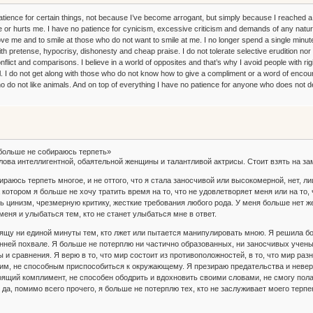
atience for certain things, not because I’ve become arrogant, but simply because I reached a 
or hurts me. I have no patience for cynicism, excessive criticism and demands of any nature. I
ve me and to smile at those who do not want to smile at me. I no longer spend a single minute
h pretense, hypocrisy, dishonesty and cheap praise. I do not tolerate selective erudition nor
nflict and comparisons. I believe in a world of opposites and that’s why I avoid people with rigid 
l. I do not get along with those who do not know how to give a compliment or a word of enco
o do not like animals. And on top of everything I have no patience for anyone who does not 
больше не собираюсь терпеть»
ова интеллигентной, обаятельной женщины и талантливой актрисы. Стоит взять на за
раюсь терпеть многое, и не оттого, что я стала заносчивой или высокомерной, нет, л
 котором я больше не хочу тратить время на то, что не удовлетворяет меня или на то,
ь цинизм, чрезмерную критику, жесткие требования любого рода. У меня больше нет ж
 меня и улыбаться тем, кто не станет улыбаться мне в ответ.
ящу ни единой минуты тем, кто лжет или пытается манипулировать мною. Я решила бо
нней похвале. Я больше не потерплю ни частично образованных, ни заносчивых ученых
 и сравнения. Я верю в то, что мир состоит из противоположностей, в то, что мир раз
им, не способным приспособиться к окружающему. Я презираю предательства и неверно
оящий комплимент, не способен ободрить и вдохновить своими словами, не смогу пола
да, помимо всего прочего, я больше не потерплю тех, кто не заслуживает моего терпе