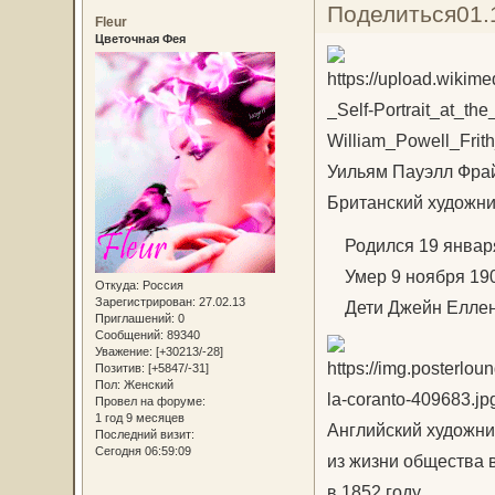
Поделиться
01.
Fleur
Цветочная Фея
Уильям Пауэлл Фрайт
Британский художни
Родился 19 января 
Умер 9 ноября 1909 
Откуда:
Россия
Зарегистрирован
: 27.02.13
Дети Джейн Еллен
Приглашений:
0
Сообщений:
89340
Уважение:
[+30213/-28]
Позитив:
[+5847/-31]
Пол:
Женский
Провел на форуме:
1 год 9 месяцев
Английский художни
Последний визит:
Сегодня 06:59:09
из жизни общества 
в 1852 году.