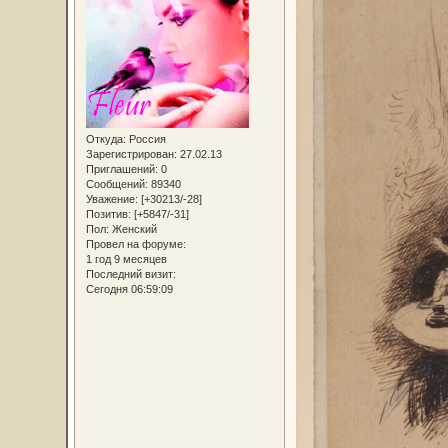
Откуда:
Россия
Зарегистрирован
: 27.02.13
Приглашений:
0
Сообщений:
89340
Уважение:
[+30213/-28]
Позитив:
[+5847/-31]
Пол:
Женский
Провел на форуме:
1 год 9 месяцев
Последний визит:
Сегодня 06:59:09