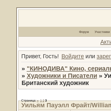
Форум
Участники
Акт
Привет, Гость!
Войдите
или
заре
»
"КИНОДИВА" Кино, сериал
»
Художники и Писатели
»
Уи
Британский художник
Страница:
«
1
2
3
Уильям Пауэлл Фрайт/Willia