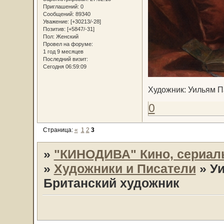
Приглашений:
0
Сообщений:
89340
Уважение:
[+30213/-28]
Позитив:
[+5847/-31]
Пол:
Женский
Провел на форуме:
1 год 9 месяцев
Последний визит:
Сегодня 06:59:09
Художник: Уильям Па
0
Страница:
«
1
2
3
»
"КИНОДИВА" Кино, сериал
»
Художники и Писатели
»
Уи
Британский художник