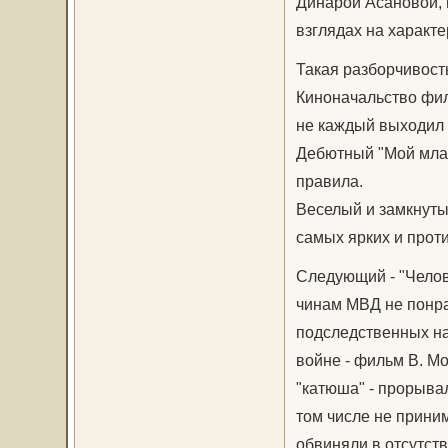
Динарой Асановой, 
взглядах на характе
Такая разборчивость
Киноначальство фил
не каждый выходил 
Дебютный "Мой млад
правила.
Веселый и замкнуты
самых ярких и проти
Следующий - "Челов
чинам МВД не понра
подследственных на
войне - фильм В. М
"катюша" - прорывал
том числе не приним
обвиняли в отсутств