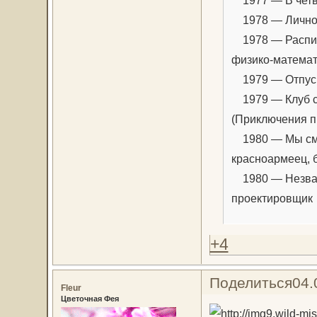
1977 — В четве
1978 — Личное 
1978 — Распис
физико-матема
1979 — Отпуск
1979 — Клуб с
(Приключения п
1980 — Мы сме
красноармеец, 
1980 — Незван
проектировщик
+4
Поделиться
04.
Fleur
Цветочная Фея