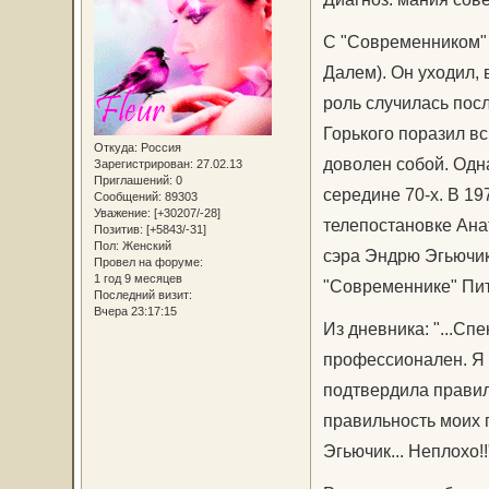
С "Современником" 
Далем). Он уходил,
роль случилась посл
Горького поразил в
Откуда:
Россия
доволен собой. Одн
Зарегистрирован
: 27.02.13
Приглашений:
0
середине 70-х. В 19
Сообщений:
89303
Уважение:
[+30207/-28]
телепостановке Ана
Позитив:
[+5843/-31]
Пол:
Женский
сэра Эндрю Эгьючик
Провел на форуме:
1 год 9 месяцев
"Современнике" Пи
Последний визит:
Вчера 23:17:15
Из дневника: "...Сп
профессионален. Я 
подтвердила правил
правильность моих 
Эгьючик... Неплохо!!