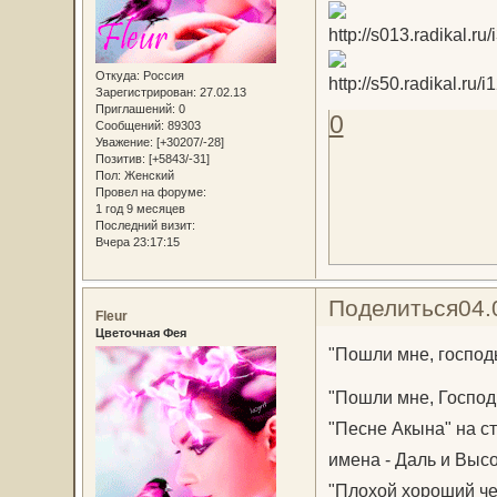
Откуда:
Россия
Зарегистрирован
: 27.02.13
Приглашений:
0
0
Сообщений:
89303
Уважение:
[+30207/-28]
Позитив:
[+5843/-31]
Пол:
Женский
Провел на форуме:
1 год 9 месяцев
Последний визит:
Вчера 23:17:15
Поделиться
04.
Fleur
Цветочная Фея
"Пошли мне, господь,
"Пошли мне, Господь,
"Песне Акына" на ст
имена - Даль и Выс
"Плохой хороший че