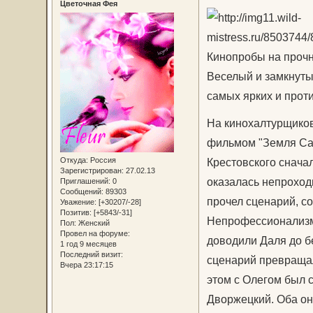
Цветочная Фея
Кинопробы на прочн
Веселый и замкнуты
самых ярких и проти
На кинохалтурщиков
фильмом "Земля Сан
Откуда:
Россия
Крестовского снача
Зарегистрирован
: 27.02.13
оказалась непроход
Приглашений:
0
Сообщений:
89303
прочел сценарий, со
Уважение:
[+30207/-28]
Позитив:
[+5843/-31]
Непрофессионализм,
Пол:
Женский
Провел на форуме:
доводили Даля до бе
1 год 9 месяцев
Последний визит:
сценарий превращал
Вчера 23:17:15
этом с Олегом был 
Дворжецкий. Оба он