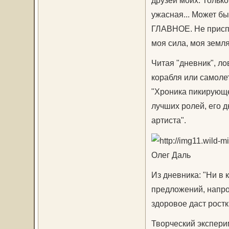
ужасная... Может бы
ГЛАВНОЕ. Не приспо
моя сила, моя земля
Читая "дневник", л
корабля или самоле
"Хроника пикирующе
лучших ролей, его 
артиста".
Олег Даль
Из дневника: "Ни в 
предложений, напрот
здоровое даст ростк
Творческий эксперим