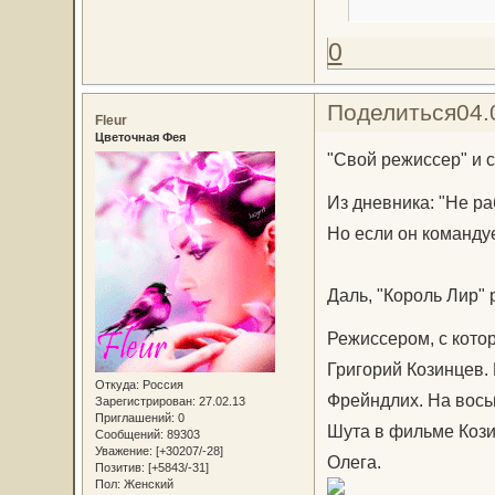
0
Поделиться
04.
Fleur
Цветочная Фея
"Свой режиссер" и 
Из дневника: "Не р
Но если он команду
Даль, "Король Лир" 
Режиссером, с кото
Григорий Козинцев.
Откуда:
Россия
Фрейндлих. На восьм
Зарегистрирован
: 27.02.13
Приглашений:
0
Шута в фильме Кози
Сообщений:
89303
Уважение:
[+30207/-28]
Олега.
Позитив:
[+5843/-31]
Пол:
Женский