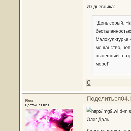
Из дневника:
"День серый. Н
бесталанностью
Малокультурье 
мещанство, непр
нынешний театр.
море!"
0
Поделиться
04.
Fleur
Цветочная Фея
Олег Даль
Диагноз: мания сов