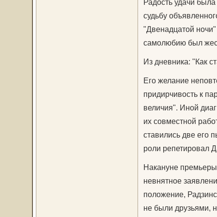
Радость удачи была 
судьбу объявленного
"Двенадцатой ночи" 
самолюбию был жес
Из дневника: "Как с
Его желание неповт
придирчивость к па
величия". Иной диа
их совместной рабо
ставились две его 
роли репетировал Да
Накануне премьеры Д
невнятное заявлени
положение, Радзинск
не были друзьями, н