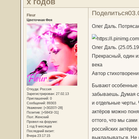
х годов
Поделиться
03.
Fleur
Цветочная Фея
Олег Даль. Потряса
Олег Даль. (25.05.19
Прекрасный, один из
века
Автор стихотворени
Бывают особенные лю
Откуда:
Россия
забываешь. Думая о 
Зарегистрирован
: 27.02.13
Приглашений:
0
и отдельные черты. 
Сообщений:
89303
Уважение:
[+30207/-28]
актёров можно поня
Позитив:
[+5843/-31]
Пол:
Женский
оттого, что мы сами
Провел на форуме:
1 год 9 месяцев
российских актёров
Последний визит:
Вчера 23:17:15
выкладываться. Не п