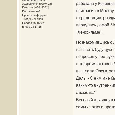
Елизавета Апраксин
Уважение:
[+30207/-28]
работала у Козинце
Позитив:
[+5843/-31]
Пол:
Женский
пригласил в Москву.
Провел на форуме:
1 год 9 месяцев
от репетиции, раздр
Последний визит:
Вчера 23:17:15
вернулась домой. Ч
"Ленфильме"...
Познакомившись с Л
называть будущую т
попросил у нее руки
в то время активно 
вышла за Олега, хот
Даль. - С ним мне б
Каким-то внутренни
отказом..."
Веселый и замкнуты
самых ярких и проти