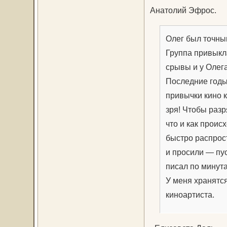
Анатолий Эфрос.
Олег был точным
Группа привыкл
срывы и у Олега
Последние годы 
привычки кино к
зря! Чтобы разр
что и как проис
быстро распрост
и просили — пус
писал по минута
У меня хранятся
киноартиста.