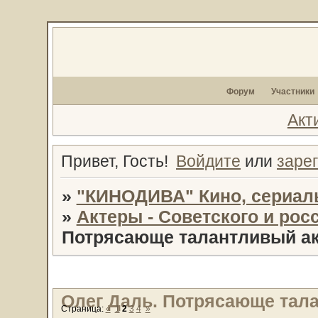
Форум
Участники
Акт
Привет, Гость!
Войдите
или
заре
»
"КИНОДИВА" Кино, сериал
»
Актеры - Советского и рос
Потрясающе талантливый акт
Олег Даль. Потрясающе талан
Страница:
«
1
2
3
4
»