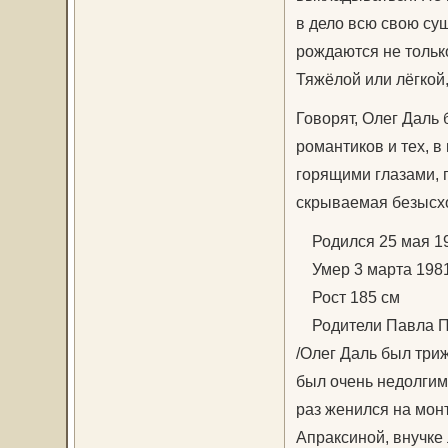
в дело всю свою су
рождаются не тольк
Тяжёлой или лёгкой
Говорят, Олег Даль 
романтиков и тех, 
горящими глазами, 
скрываемая безысх
Родился 25 мая 194
Умер 3 марта 1981 г
Рост 185 см
Родители Павла Пе
/Олег Даль был три
был очень недолгим.
раз женился на мон
Апраксиной, внучке