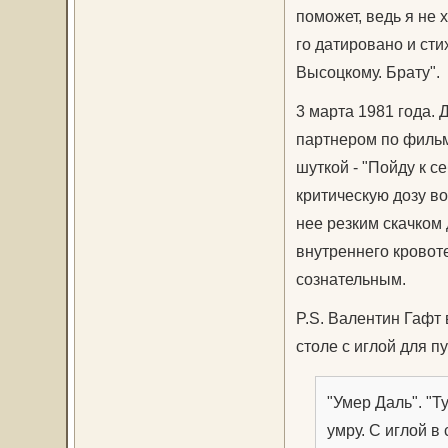
поможет, ведь я не 
го датировано и сти
Высоцкому. Брату".
3 марта 1981 года. 
партнером по фильм
шуткой - "Пойду к с
критическую дозу во
нее резким скачком
внутреннего кровоте
сознательным.
P.S. Валентин Гафт
столе с иглой для пу
"Умер Даль". "Т
умру. С иглой в