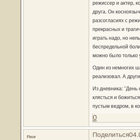
режиссер и актер, к
друга. Он косноязыч
разсогласиях с режи
прекрасных и трагич
играть надо, но нел
беспредельной боли 
можно было только у
Один из немногих ш
реализовал. А друг
Из дневника: "День 
клясться и божиться
пустым ведром, в к
0
Поделиться
04.
Fleur