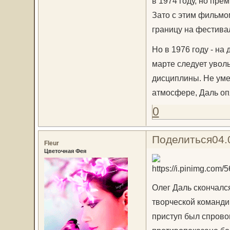
в 1974 году, но пре
Зато с этим фильмом
границу на фестивал
Но в 1976 году - на
марте следует увол
дисциплины. Не уме
атмосфере, Даль опя
0
Поделиться
04.
Fleur
Цветочная Фея
Олег Даль скончался
творческой команди
приступ был спрово