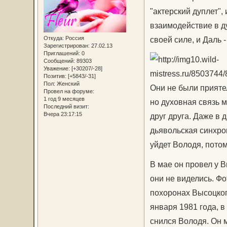
"актерский дуплет",
взаимодействие в ду
Откуда:
Россия
своей силе, и Даль 
Зарегистрирован
: 27.02.13
Приглашений:
0
Сообщений:
89303
Уважение:
[+30207/-28]
Позитив:
[+5843/-31]
Пол:
Женский
Они не были прияте
Провел на форуме:
1 год 9 месяцев
но духовная связь 
Последний визит:
Вчера 23:17:15
друг друга. Даже в д
дьявольская синхро
уйдет Володя, потом 
В мае он провел у В
они не виделись. Ф
похоронах Высоцкого
января 1981 года, в
снился Володя. Он м