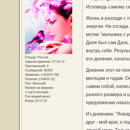
Исповедь самому с
Жизнь в разладе с 
энергии. Не отсюда
мотив "мальчика с 
Даля был сам Даль.
внутрь себя. Резуль
Откуда:
Россия
его дневник, начатый
Зарегистрирован
: 27.02.13
Приглашений:
0
Дневник этот не по
Сообщений:
89303
Уважение:
[+30207/-28]
месяцам и годам. О
Позитив:
[+5843/-31]
Пол:
Женский
самим собой, напис
Провел на форуме:
1 год 9 месяцев
разного размера и 
Последний визит:
Вчера 23:17:15
предложение охваты
Из дневника: "Январ
друг - мой враг, о п
друзей моих. Только