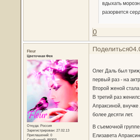
вдыхать морозны
разорвется серд
0
Поделиться
04.
Fleur
Цветочная Фея
Олег Даль был триж
первый раз - на ак
Второй женой стала
В третий раз женил
Апраксиной, внучке
более десяти лет.
Откуда:
Россия
Зарегистрирован
: 27.02.13
В съемочной группе
Приглашений:
0
Сообщений:
89303