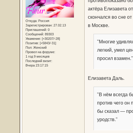
противопоказано бо
актёра Елизавета о
скончался во сне о
Откуда:
Россия
в Москве.
Зарегистрирован
: 27.02.13
Приглашений:
0
Сообщений:
89303
Уважение:
[+30207/-28]
"Многие удивлял
Позитив:
[+5843/-31]
Пол:
Женский
легкий, умел це
Провел на форуме:
1 год 9 месяцев
просил взамен.
Последний визит:
Вчера 23:17:15
Елизавета Даль.
"В нём всегда б
против чего он 
бы сказал — пр
уродств."