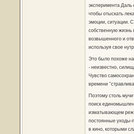
эксперимента Даль с
чтобы отыскать лека
эмоции, ситуации. 
собственную жизнь 
возвышенного и отвр
используя свое нут
Это было похоже на
- неизвестно, силища
Чувство самосохран
времени "стравливат
Поэтому столь мучит
поиск единомышленн
изматывающем режи
постоянные уходы-п
в кино, которыми с