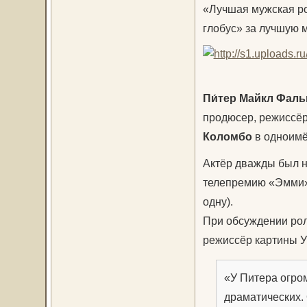
«Лучшая мужская ро
глобус» за лучшую 
Пи́тер Майкл Фальк 
продюсер, режиссёр
Коломбо
в одноимё
Актёр дважды был н
телепремию «Эмми» 
одну).
При обсуждении рол
режиссёр картины У
«У Питера огро
драматических.