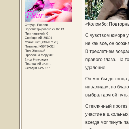
«Коломбо: Повторны
Откуда:
Россия
Зарегистрирован
: 27.02.13
Приглашений:
0
С чувством юмора у 
Сообщений:
89301
Уважение:
[+30207/-28]
не как все, он осоз
Позитив:
[+5843/-31]
В трехлетнем возра
Пол:
Женский
Провел на форуме:
правого глаза. На т
1 год 9 месяцев
Последний визит:
удаление.
Сегодня 14:59:27
Он мог бы до конца
инвалида», но благ
выбрал другой путь.
Стеклянный протез 
участие в школьных 
всегда мог ткнуть п