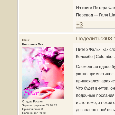
Из книги Питера Фал
Перевод — Галя Ш
+3
Поделиться
03.
Fleur
Цветочная Фея
Питер Фальк: как с
Коломбо | Columbo. 
Сложенная вдвое бум
уютно примостилось
принюхался: арахисо
Что будет внутри, о
подобные послания,
Откуда:
Россия
и это тоже, а некий
Зарегистрирован
: 27.02.13
дозволено пройтись 
Приглашений:
0
Сообщений:
89301