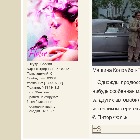
Откуда:
Россия
Зарегистрирован
: 27.02.13
Машина Коломбо «П
Приглашений:
0
Сообщений:
89301
—Однажды пpодюсеpы
Уважение:
[+30207/-28]
Позитив:
[+5843/-31]
нибудь особенная м
Пол:
Женский
Провел на форуме:
за других автомоби
1 год 9 месяцев
Последний визит:
источником сериаль
Сегодня 14:59:27
© Питер Фальк
+3