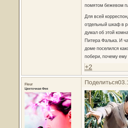
помятом бежевом пл
Для всей корреспон
отдельный шкаф в р
думал об этой комна
Питера Фалька. И ча
доме поселился како
побери, почему ему 
+2
Поделиться
03.
Fleur
Цветочная Фея