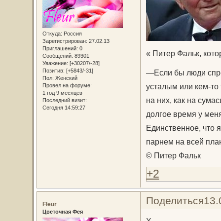
Откуда:
Россия
Зарегистрирован
: 27.02.13
Приглашений:
0
« Питер Фальк, кото
Сообщений:
89301
Уважение:
[+30207/-28]
Позитив:
[+5843/-31]
—Если бы люди спро
Пол:
Женский
усталым или кем-то 
Провел на форуме:
1 год 9 месяцев
на них, как на сума
Последний визит:
Сегодня 14:59:27
долгое время у мен
Единственное, что я
парнем на всей пла
© Питер Фальк
+2
Поделиться
13.
Fleur
Цветочная Фея