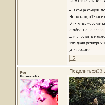
него глаза или толь
– В конце концов, п
Но, кстати, «Титаник
В тяготах морской 
стабильно не везло 
для участия в израи
жаждала развернуть
университет.
+2
Поделиться
03.
Fleur
Цветочная Фея