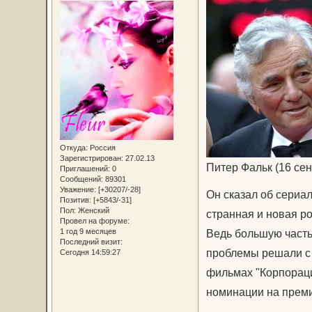
Откуда:
Россия
Зарегистрирован
: 27.02.13
Питер Фальк (16 сент
Приглашений:
0
Сообщений:
89301
Уважение:
[+30207/-28]
Он сказал об сериал
Позитив:
[+5843/-31]
Пол:
Женский
странная и новая ро
Провел на форуме:
1 год 9 месяцев
Ведь большую часть 
Последний визит:
проблемы решали с 
Сегодня 14:59:27
фильмах "Корпораци
номинации на прем