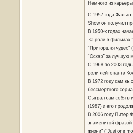
Немного из карьеры
С 1957 года Фальк с
Show он получил п
В 1950-х годах нача
За роли в фильмах "К
"Пригоршня чудес" 
"Оскар" за лучшую 
С 1968 по 2003 год
роли лейтенанта Ко
В 1972 году сам вы
бессмертного сериал
Сыграл сам себя в 
(1987) и его продолж
В 2006 году Питер 
знаменитой фразой 
жизни" ("Just one mo