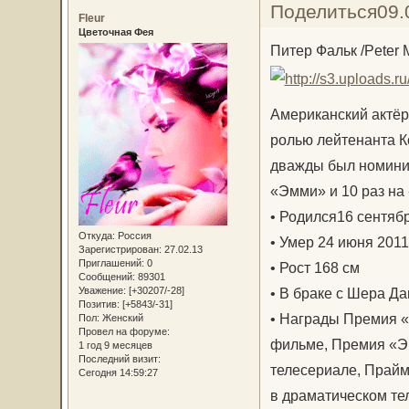
Поделиться
09.
Fleur
Цветочная Фея
Питер Фальк /Peter M
Американский актёр
ролью лейтенанта К
дважды был номинир
«Эмми» и 10 раз на 
• Родился16 сентяб
Откуда:
Россия
• Умер 24 июня 2011
Зарегистрирован
: 27.02.13
Приглашений:
0
• Рост 168 см
Сообщений:
89301
• В браке с Шера Дан
Уважение:
[+30207/-28]
Позитив:
[+5843/-31]
• Награды Премия «
Пол:
Женский
Провел на форуме:
фильме, Премия «Э
1 год 9 месяцев
Последний визит:
телесериале, Прай
Сегодня 14:59:27
в драматическом т