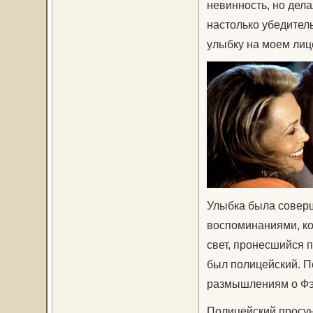
невинность, но дела
настолько убедител
улыбку на моем лиц
Улыбка была совер
воспоминаниями, ко
свет, пронесшийся п
был полицейский. П
размышлениям о Фэй
Полицейский просуну