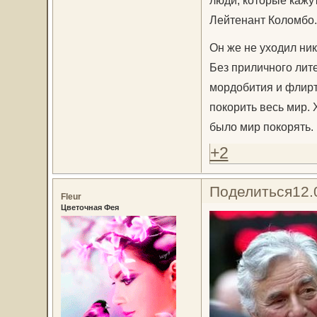
Лейтенант Коломбо.
Он же не уходил ни
Без приличного лит
мордобития и флир
покорить весь мир. 
было мир покорять.
+2
Поделиться
12.
Fleur
Цветочная Фея