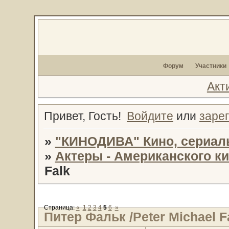
Форум
Участники
Акт
Привет, Гость!
Войдите
или
заре
»
"КИНОДИВА" Кино, сериал
»
Актеры - Американского к
Falk
Страница:
«
1
2
3
4
5
6
»
Питер Фальк /Peter Michael F