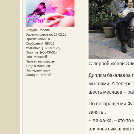
Откуда:
Россия
Зарегистрирован
: 27.02.13
Приглашений:
0
Сообщений:
89301
Уважение:
[+30207/-28]
Позитив:
[+5843/-31]
Пол:
Женский
Провел на форуме:
С первой женой Элис
1 год 9 месяцев
Последний визит:
Диплом бакалавра п
Сегодня 14:59:27
мыслями. А теперь-
шесть месяцев – раб
По возвращении Фаль
занять…
– Ха-ха-ха, – кто-то
аляповатым шрифтом