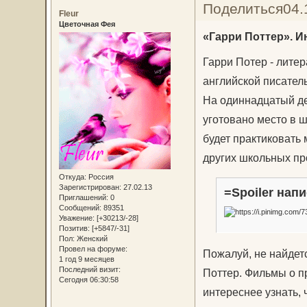
Поделиться
04.
Fleur
Цветочная Фея
«Гарри Поттер». И
Гарри Потер - лите
английской писател
На одиннадцатый де
уготовано место в 
будет практиковать
других школьных пр
Откуда:
Россия
Зарегистрирован
: 27.02.13
=Spoiler напи
Приглашений:
0
Сообщений:
89351
Уважение:
[+30213/-28]
Позитив:
[+5847/-31]
Пол:
Женский
Провел на форуме:
Пожалуй, не найдетс
1 год 9 месяцев
Последний визит:
Поттер. Фильмы о п
Сегодня 06:30:58
интереснее узнать, 