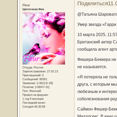
Поделиться
11.
Fleur
Цветочная Фея
@Татьяна Шаровато
Умер звезда «Гарри
10 марта 2025, 11:
Британский актер С
сообщила агент арти
Фишера-Беккера не 
не называется.
Откуда:
Россия
Зарегистрирован
: 27.02.13
Приглашений:
0
«Я потеряла не тол
Сообщений:
89351
Уважение:
[+30213/-28]
друга, с которым мы
Позитив:
[+5847/-31]
любезным и интерес
Пол:
Женский
Провел на форуме:
соболезнования род
1 год 9 месяцев
Последний визит:
Сегодня 06:30:58
Саймон Фишер-Бекке
Миддлсекс. В кино 