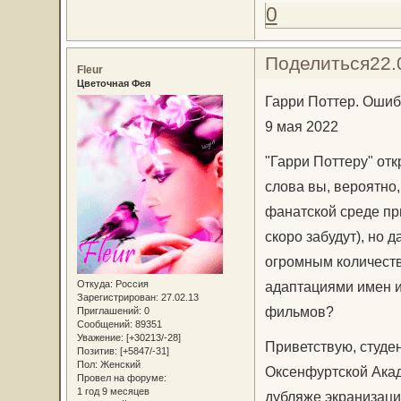
0
Поделиться
22.
Fleur
Цветочная Фея
Гарри Поттер. Ошибк
9 мая 2022
"Гарри Поттеру" отк
слова вы, вероятно
фанатской среде пр
скоро забудут), но
огромным количеств
Откуда:
Россия
адаптациями имен и 
Зарегистрирован
: 27.02.13
фильмов?
Приглашений:
0
Сообщений:
89351
Уважение:
[+30213/-28]
Приветствую, студе
Позитив:
[+5847/-31]
Пол:
Женский
Оксенфуртской Акад
Провел на форуме:
1 год 9 месяцев
дубляже экранизаций