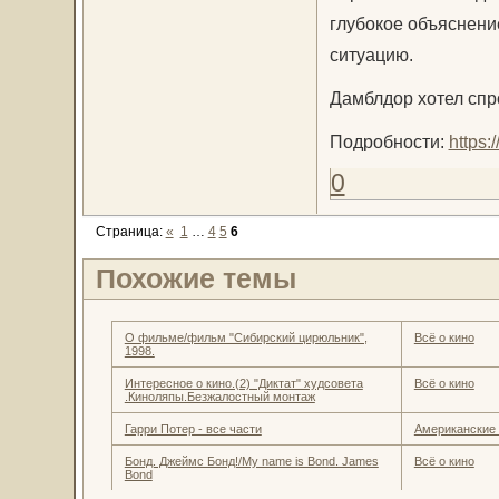
глубокое объяснение
ситуацию.
Дамблдор хотел спр
Подробности:
https
0
Страница:
«
1
…
4
5
6
Похожие темы
О фильме/фильм "Сибирский цирюльник",
Всё о кино
1998.
Интересное о кино.(2) "Диктат" худсовета
Всё о кино
.Киноляпы.Безжалостный монтаж
Гарри Потер - все части
Американские
Бонд. Джеймс Бонд!/My name is Bond. James
Всё о кино
Bond