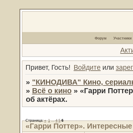
Форум
Участники
Акт
Привет, Гость!
Войдите
или
заре
»
"КИНОДИВА" Кино, сериал
»
Всё о кино
»
«Гарри Потте
об актёрах.
Страница:
«
1
…
4
5
6
«Гарри Поттер». Интересные