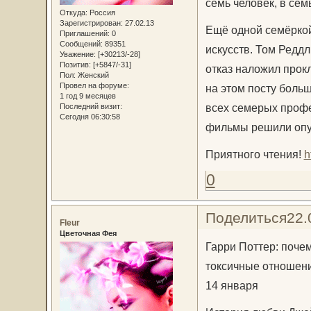
семь человек, в сем
Откуда:
Россия
Зарегистрирован
: 27.02.13
Ещё одной семёркой
Приглашений:
0
Сообщений:
89351
искусств. Том Редд
Уважение:
[+30213/-28]
Позитив:
[+5847/-31]
отказ наложил прокл
Пол:
Женский
Провел на форуме:
на этом посту боль
1 год 9 месяцев
всех семерых профе
Последний визит:
Сегодня 06:30:58
фильмы решили опус
Приятного чтения!
h
0
Поделиться
22.
Fleur
Цветочная Фея
Гарри Поттер: поче
токсичные отношен
14 января