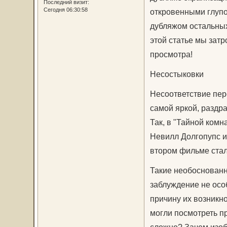
Последний визит:
Сегодня 06:30:58
откровенными глупос
дубляжом остальных 
этой статье мы зат
просмотра!
Несостыковки
Несоответствие пер
самой яркой, раздр
Так, в "Тайной комн
Невилл Долгопупс и
втором фильме стал
Такие необоснованн
заблуждение не особ
причину их возникн
могли посмотреть п
сложно? Зачем изоб