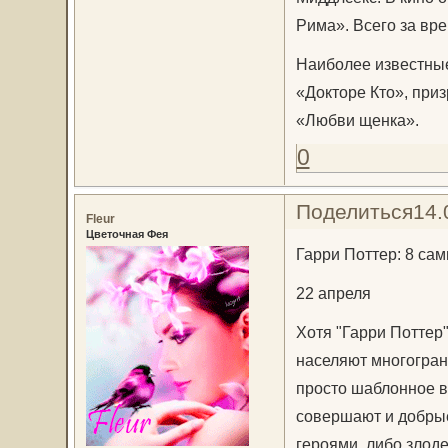
Рима». Всего за вре
Наиболее известные
«Докторе Кто», приз
«Любви щенка».
0
Поделиться
14.
Fleur
Цветочная Фея
Гарри Поттер: 8 са
22 апреля
Хотя "Гарри Поттер"
населяют многогра
просто шаблонное во
совершают и добрые
героями, либо злод