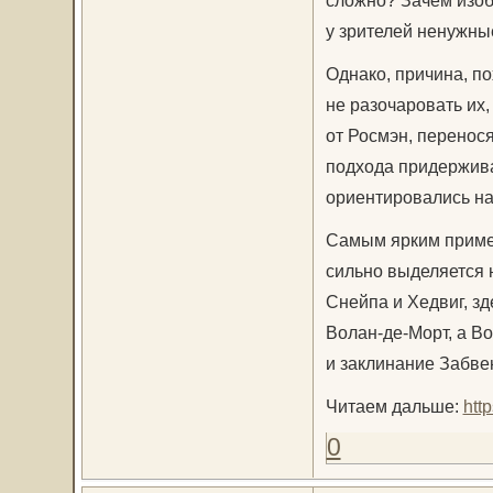
у зрителей ненужны
Однако, причина, п
не разочаровать их
от Росмэн, перенося
подхода придержива
ориентировались на 
Самым ярким пример
сильно выделяется
Снейпа и Хедвиг, з
Волан-де-Морт, а Во
и заклинание Забвен
Читаем дальше:
htt
0