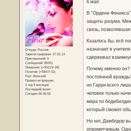
6 мая
В "Ордене Феникса"
защиты разума. Меж
связь, позволявшая 
Казалось бы, всё по
назначает в учителя
Откуда:
Россия
Зарегистрирован
: 27.02.13
сдерживал взаимную
Приглашений:
0
Сообщений:
89351
Уважение:
[+30213/-28]
Почему именно он? П
Позитив:
[+5847/-31]
постоянной вражды?
Пол:
Женский
Провел на форуме:
но Гарри всего лиш
1 год 9 месяцев
Последний визит:
человек только начи
Сегодня 06:30:58
мира по бодибилдинг
который сможет объ
Но нет, Дамблдор в
опрометчивым. Одна