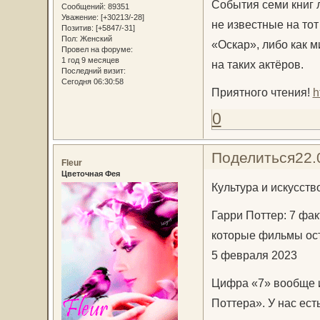
События семи книг л
Сообщений:
89351
Уважение:
[+30213/-28]
не известные на тот
Позитив:
[+5847/-31]
Пол:
Женский
«Оскар», либо как 
Провел на форуме:
1 год 9 месяцев
на таких актёров.
Последний визит:
Сегодня 06:30:58
Приятного чтения!
h
0
Поделиться
22.
Fleur
Цветочная Фея
Культура и искусств
Гарри Поттер: 7 фак
которые фильмы ост
5 февраля 2023
Цифра «7» вообще и
Поттера». У нас ест