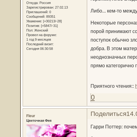
Откуда:
Россия
Зарегистрирован
: 27.02.13
Либо... кем-то между
Приглашений:
0
Сообщений:
89351
Уважение:
[+30213/-28]
Некоторые персонаж
Позитив:
[+5847/-31]
порой принимают со
Пол:
Женский
Провел на форуме:
поступок обычно зло
1 год 9 месяцев
Последний визит:
добра. В этом мате
Сегодня 06:30:58
неоднозначных перс
прямо категорично 
Приятного чтения::
0
Поделиться
14.
Fleur
Цветочная Фея
Гарри Поттер: поче