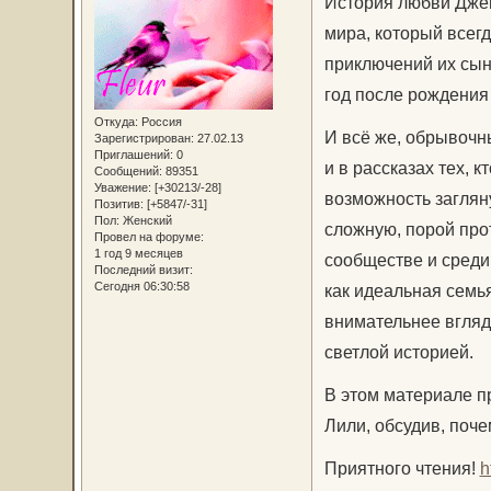
История любви Джей
мира, который всегд
приключений их сына
год после рождения
Откуда:
Россия
И всё же, обрывочн
Зарегистрирован
: 27.02.13
Приглашений:
0
и в рассказах тех, 
Сообщений:
89351
Уважение:
[+30213/-28]
возможность загляну
Позитив:
[+5847/-31]
Пол:
Женский
сложную, порой про
Провел на форуме:
1 год 9 месяцев
сообществе и среди
Последний визит:
Сегодня 06:30:58
как идеальная семья
внимательнее вгляд
светлой историей.
В этом материале п
Лили, обсудив, поч
Приятного чтения!
h