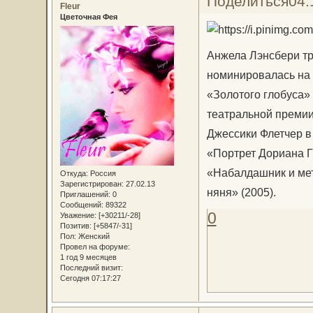
Поделиться
04.
Fleur
Цветочная Фея
Анжела Лэнсбери тр
номинировалась на 
«Золотого глобуса»
театральной премии
Джессики Флетчер в
«Портрет Дориана Гр
«Набалдашник и мет
Откуда:
Россия
Зарегистрирован
: 27.02.13
няня» (2005).
Приглашений:
0
Сообщений:
89322
0
Уважение:
[+30211/-28]
Позитив:
[+5847/-31]
Пол:
Женский
Провел на форуме:
1 год 9 месяцев
Последний визит:
Сегодня 07:17:27