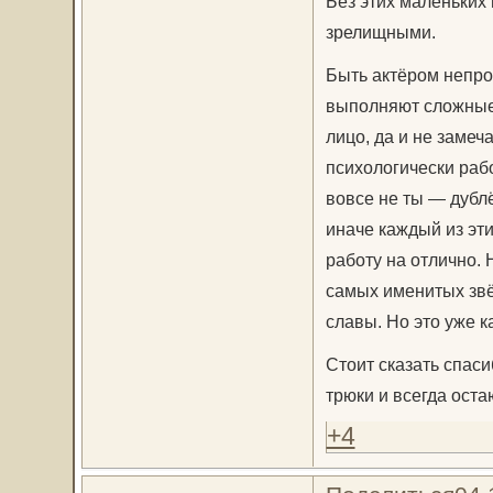
Без этих маленьки
зрелищными.
Быть актёром непро
выполняют сложные т
лицо, да и не замеч
психологически рабо
вовсе не ты — дублё
иначе каждый из эт
работу на отлично.
самых именитых звёз
славы. Но это уже 
Стоит сказать спас
трюки и всегда оста
+4