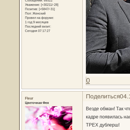
Сообщений:
89322
Уважение:
[+30211/-28]
Позитив:
[+5847/-31]
Пол:
Женский
Провел на форуме:
1 год 9 месяцев
Последний визит:
Сегодня 07:17:27
0
Поделиться
04.
Fleur
Цветочная Фея
Везде обман! Так чт
кадре появилась на
ТРЕХ дублерш!