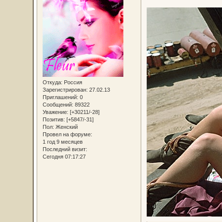
Откуда:
Россия
Зарегистрирован
: 27.02.13
Приглашений:
0
Сообщений:
89322
Уважение:
[+30211/-28]
Позитив:
[+5847/-31]
Пол:
Женский
Провел на форуме:
1 год 9 месяцев
Последний визит:
Сегодня 07:17:27