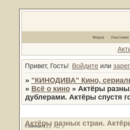
Форум
Участники
Акт
Привет, Гость!
Войдите
или
заре
»
"КИНОДИВА" Кино, сериал
»
Всё о кино
»
Актёры разны
дублерами. Актёры спустя г
Актёры разных стран. Актёр
Страница:
1
2
3
…
27
»