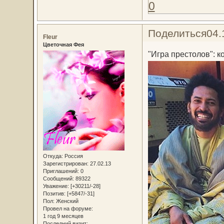
0
Поделиться
04.
Fleur
Цветочная Фея
"Игра престолов": 
Откуда:
Россия
Зарегистрирован
: 27.02.13
Приглашений:
0
Сообщений:
89322
Уважение:
[+30211/-28]
Позитив:
[+5847/-31]
Пол:
Женский
Провел на форуме:
1 год 9 месяцев
Последний визит: