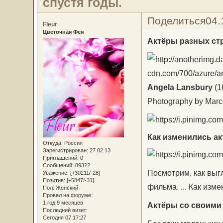
спустя годы.
Поделиться
04.
Fleur
Цветочная Фея
Актёры разных стр
Angela Lansbury
(16
Photography by Marc
Как изменились ак
Откуда:
Россия
Зарегистрирован
: 27.02.13
Приглашений:
0
Сообщений:
89322
Посмотрим, как выгл
Уважение:
[+30211/-28]
Позитив:
[+5847/-31]
фильма. ... Как изме
Пол:
Женский
Провел на форуме:
1 год 9 месяцев
Актёры со своими 
Последний визит:
Сегодня 07:17:27