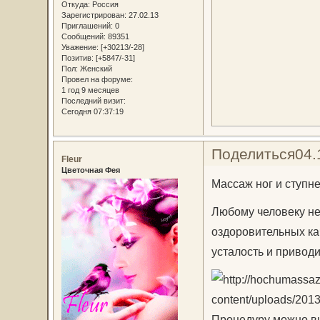
Откуда:
Россия
Зарегистрирован
: 27.02.13
Приглашений:
0
Сообщений:
89351
Уважение:
[+30213/-28]
Позитив:
[+5847/-31]
Пол:
Женский
Провел на форуме:
1 год 9 месяцев
Последний визит:
Сегодня 07:37:19
Поделиться
04.
Fleur
Цветочная Фея
Массаж ног и ступн
Любому человеку не
оздоровительных ка
усталость и приводи
Процедуру можно вы