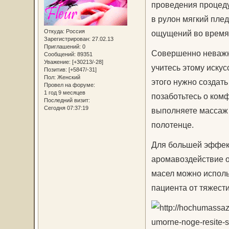
проведения процеду
в рулон мягкий плед
Откуда:
Россия
ощущений во время 
Зарегистрирован
: 27.02.13
Приглашений:
0
Совершенно неважно
Сообщений:
89351
Уважение:
[+30213/-28]
учитесь этому искус
Позитив:
[+5847/-31]
Пол:
Женский
этого нужно создат
Провел на форуме:
1 год 9 месяцев
позаботьтесь о ком
Последний визит:
Сегодня 07:37:19
выполняете массаж 
полотенце.
Для большей эффект
аромавоздействие 
масел можно исполь
пациента от тяжести