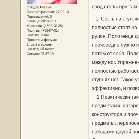
свод стопы при тако
Откуда:
Россия
Зарегистрирован
: 27.02.13
Приглашений:
0
1 Сесть на стул, же
Сообщений:
89351
Уважение:
[+30213/-28]
полностью стоят на 
Позитив:
[+5847/-31]
Пол:
Женский
рулон. Полотенце д
Провел на форуме:
поочередно нужно по
1 год 9 месяцев
Последний визит:
потом от себя. Поло
Сегодня 07:37:19
между ног. Упражне
полностью работает
ступнях ног. Такое 
эффективно, и позв
2 Практически так
предметами, разбро
конструктора и про
предметы, перенося 
пальцами другой ног