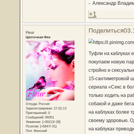
- Александр Владим
+1
Поделиться
03.
Fleur
Цветочная Фея
Туфли на каблуках 
покупаем новую пару
стройно и сексуальн
15-сантиметровой ш
сериала «Секс в бол
только ходить на ра
собакой и даже бега
Откуда:
Россия
Зарегистрирован
: 27.02.13
на каблуках более т
Приглашений:
0
Сообщений:
89351
своему здоровью. О
Уважение:
[+30213/-28]
Позитив:
[+5847/-31]
на каблуках привод
Пол:
Женский