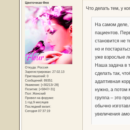
Цветочная Фея
Что делать тем, у 
На самом деле,
пациентов. Перв
становится не 
но и постарать
уже взрослые л
Наша задача в т
Откуда:
Россия
Зарегистрирован
: 27.02.13
сделать так, чт
Приглашений:
0
адаптивная корр
Сообщений:
89351
Уважение:
[+30213/-28]
нужно, а потом 
Позитив:
[+5847/-31]
Пол:
Женский
группа – это п
Провел на форуме:
1 год 9 месяцев
обычно изготав
Последний визит:
Сегодня 07:37:19
увеличения амо