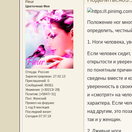
Fleur
Цветочная Фея
Положение ног мног
определить, честный
1. Ноги человека, у
Если человек сидит,
открытости и уверен
по понятным причин
Откуда:
Россия
Зарегистрирован
: 27.02.13
сведены вместе и ко
Приглашений:
0
Сообщений:
89351
уверенность в своих
Уважение:
[+30213/-28]
и «смотрят» на чело
Позитив:
[+5847/-31]
Пол:
Женский
характера. Если чел
Провел на форуме:
1 год 9 месяцев
над другим, это поз
Последний визит:
Сегодня 07:37:19
так и у женщин.
2. Лживые ноги