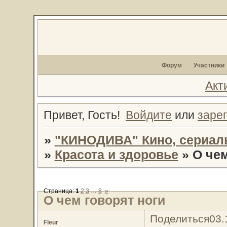
Форум
Участники
Акт
Привет, Гость!
Войдите
или
заре
»
"КИНОДИВА" Кино, сериал
»
Красота и здоровье
»
О чем
Страница:
1
2
3
…
8
»
О чем говорят ноги
Поделиться
03.
Fleur