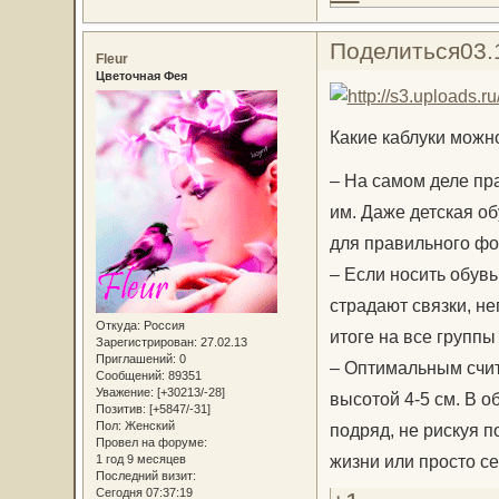
Поделиться
03.
Fleur
Цветочная Фея
Какие каблуки можн
– На самом деле пра
им. Даже детская об
для правильного фо
– Если носить обувь
страдают связки, не
Откуда:
Россия
итоге на все групп
Зарегистрирован
: 27.02.13
Приглашений:
0
– Оптимальным счит
Сообщений:
89351
Уважение:
[+30213/-28]
высотой 4-5 см. В о
Позитив:
[+5847/-31]
Пол:
Женский
подряд, не рискуя п
Провел на форуме:
жизни или просто с
1 год 9 месяцев
Последний визит:
Сегодня 07:37:19