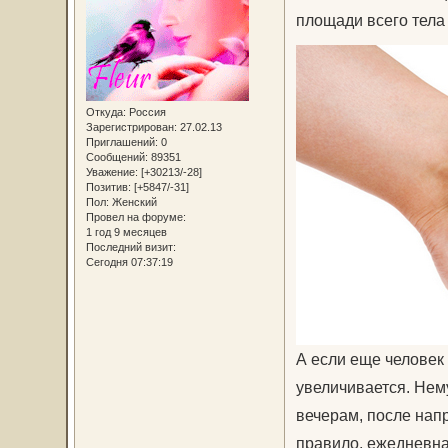
площади всего тела
Откуда:
Россия
Зарегистрирован
: 27.02.13
Приглашений:
0
Сообщений:
89351
Уважение:
[+30213/-28]
Позитив:
[+5847/-31]
Пол:
Женский
Провел на форуме:
1 год 9 месяцев
Последний визит:
Сегодня 07:37:19
А если еще человек 
увеличивается. Нему
вечерам, после напр
правило, ежедневная