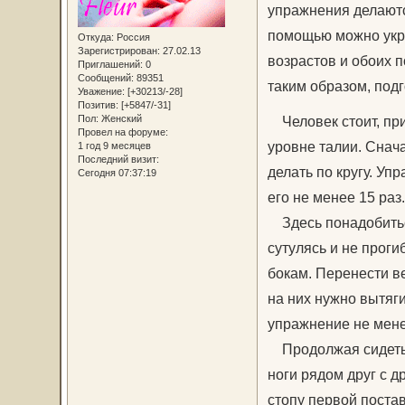
упражнения делаются
помощью можно укре
Откуда:
Россия
Зарегистрирован
: 27.02.13
возрастов и обоих 
Приглашений:
0
Сообщений:
89351
таким образом, подг
Уважение:
[+30213/-28]
Позитив:
[+5847/-31]
Пол:
Женский
Человек стоит, при
Провел на форуме:
уровне талии. Снача
1 год 9 месяцев
Последний визит:
делать по кругу. Уп
Сегодня 07:37:19
его не менее 15 раз.
Здесь понадобиться
сутулясь и не проги
бокам. Перенести ве
на них нужно вытяги
упражнение не мене
Продолжая сидеть н
ноги рядом друг с др
стопу первой постав