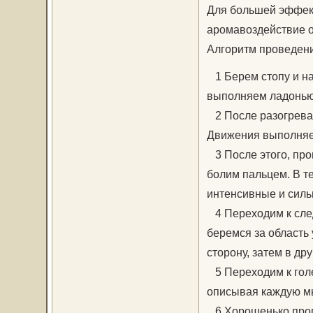
Для большей эффект
аромавоздействие 
Алгоритм проведен
1 Берем стопу и на
выполняем ладонью 
2 После разогрева 
Движения выполняе
3 После этого, про
болим пальцем. В т
интенсивные и силь
4 Переходим к след
беремся за область
сторону, затем в дру
5 Переходим к гол
описывая каждую м
6 Хорошенько прогр