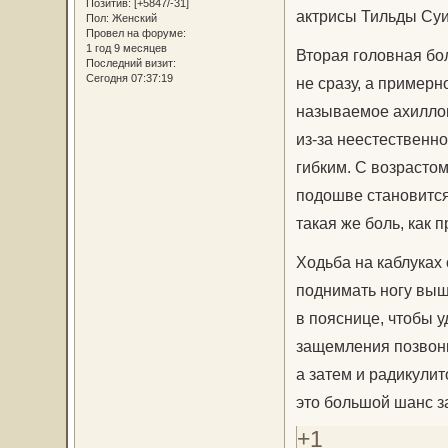
Позитив:
[+5847/-31]
актрисы Тильды Суи
Пол:
Женский
Провел на форуме:
1 год 9 месяцев
Вторая головная бо
Последний визит:
Сегодня 07:37:19
не сразу, а примерн
называемое ахиллов
из-за неестественн
гибким. С возрастом
подошве становится 
такая же боль, как 
Ходьба на каблуках 
поднимать ногу выш
в пояснице, чтобы у
защемления позвонк
а затем и радикулит
это большой шанс з
+1