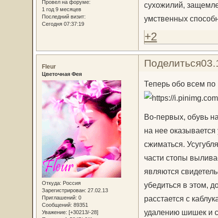
Провел на форуме:
сухожилий, защемл
1 год 9 месяцев
Последний визит:
умственных способн
Сегодня 07:37:19
+2
Поделиться
03.
Fleur
Цветочная Фея
Теперь обо всем по 
Во-первых, обувь н
на нее оказывается
сжиматься. Усугубл
части стопы вылива
являются свидетель
Откуда:
Россия
убедиться в этом, д
Зарегистрирован
: 27.02.13
расстается с каблук
Приглашений:
0
Сообщений:
89351
удалению шишек и с
Уважение:
[+30213/-28]