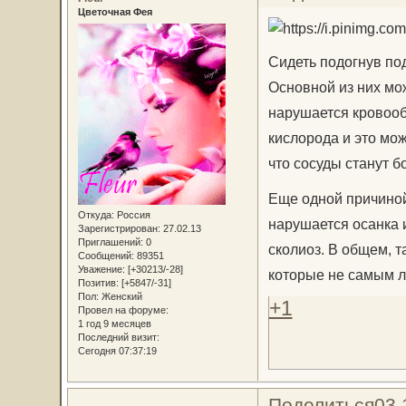
Цветочная Фея
Сидеть подогнув по
Основной из них мож
нарушается кровооб
кислорода и это мо
что сосуды станут б
Еще одной причиной 
Откуда:
Россия
нарушается осанка и
Зарегистрирован
: 27.02.13
Приглашений:
0
сколиоз. В общем, т
Сообщений:
89351
Уважение:
[+30213/-28]
которые не самым л
Позитив:
[+5847/-31]
Пол:
Женский
+1
Провел на форуме:
1 год 9 месяцев
Последний визит:
Сегодня 07:37:19
Поделиться
03.