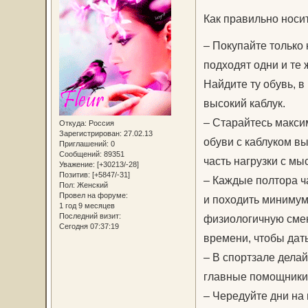
Как правильно носи
– Покупайте только
подходят одни и те 
Найдите ту обувь, 
высокий каблук.
– Старайтесь макси
Откуда:
Россия
Зарегистрирован
: 27.02.13
обуви с каблуком вы
Приглашений:
0
Сообщений:
89351
часть нагрузки с мыс
Уважение:
[+30213/-28]
Позитив:
[+5847/-31]
– Каждые полтора ч
Пол:
Женский
Провел на форуме:
и походить минимум
1 год 9 месяцев
Последний визит:
физиологичную смен
Сегодня 07:37:19
времени, чтобы дать
– В спортзале дела
главные помощники 
– Чередуйте дни на