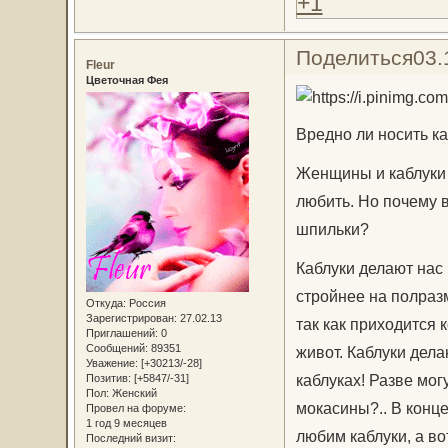
+1
Поделиться
03.
Fleur
Цветочная Фея
Вредно ли носить к
Женщины и каблуки 
любить. Но почему 
шпильки?
Каблуки делают нас
стройнее на полраз
Откуда:
Россия
Зарегистрирован
: 27.02.13
так как приходится 
Приглашений:
0
Сообщений:
89351
живот. Каблуки дел
Уважение:
[+30213/-28]
каблуках! Разве мог
Позитив:
[+5847/-31]
Пол:
Женский
мокасины?.. В конце
Провел на форуме:
1 год 9 месяцев
любим каблуки, а вот
Последний визит: