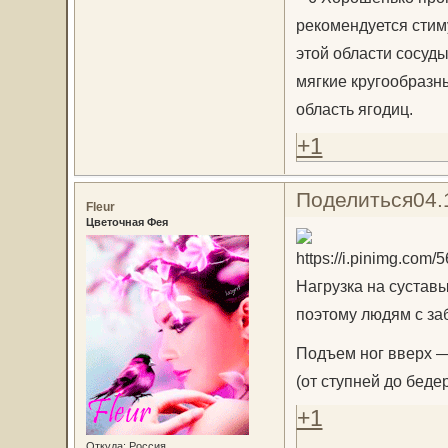
рекомендуется стиму
этой области сосуды
мягкие кругообразн
область ягодиц.
+1
Поделиться
04.
Fleur
Цветочная Фея
Нагрузка на сустав
поэтому людям с за
Подъем ног вверх —
(от ступней до бедер
+1
Откуда:
Россия