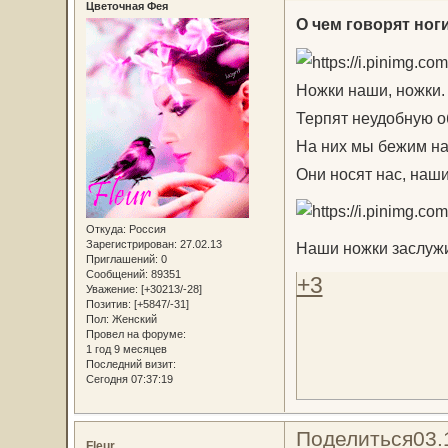
Цветочная Фея
О чем говорят ног
Ножки наши, ножки.
Терпят неудобную об
На них мы бежим на 
Они носят нас, наши
Откуда:
Россия
Зарегистрирован
: 27.02.13
Наши ножки заслужи
Приглашений:
0
Сообщений:
89351
+3
Уважение:
[+30213/-28]
Позитив:
[+5847/-31]
Пол:
Женский
Провел на форуме:
1 год 9 месяцев
Последний визит:
Сегодня 07:37:19
Поделиться
03.
Fleur