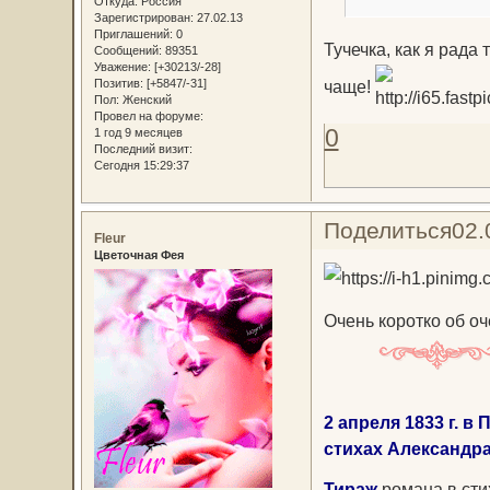
Откуда:
Россия
Зарегистрирован
: 27.02.13
Приглашений:
0
Тучечка, как я рада 
Сообщений:
89351
Уважение:
[+30213/-28]
Позитив:
[+5847/-31]
чаще!
Пол:
Женский
Провел на форуме:
0
1 год 9 месяцев
Последний визит:
Сегодня 15:29:37
Поделиться
02.
Fleur
Цветочная Фея
Очень коротко об о
2 апреля 1833 г. в
стихах Александра
Тираж
романа в сти