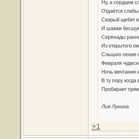
Ну, а сердцем с
Отдаётся слабы
Скорый щебет в
И шажки бесшу
Серенады ранни
Из открытого ок
Слышно пение 
Февраля чудесн
Ночь мечтания и
В ту пору когда 
Пробирает прям
Лия Лунина
+1