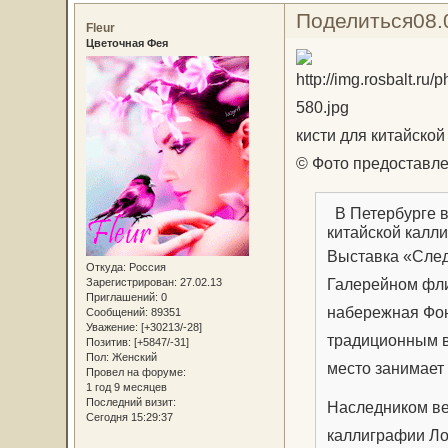
Поделиться
08.
Fleur
Цветочная Фея
кисти для китайско
© Фото предоставле
В Петербурге в
китайской калл
Выставка «След
Откуда:
Россия
Галерейном фли
Зарегистрирован
: 27.02.13
Приглашений:
0
набережная Фон
Сообщений:
89351
Уважение:
[+30213/-28]
традиционным в
Позитив:
[+5847/-31]
Пол:
Женский
место занимает
Провел на форуме:
1 год 9 месяцев
Последний визит:
Наследником ве
Сегодня 15:29:37
каллиграфии Ло 