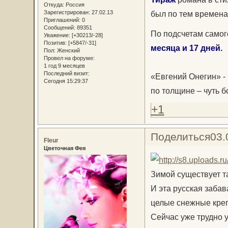
Откуда:
Россия
был по тем времена
Зарегистрирован
: 27.02.13
Приглашений:
0
Сообщений:
89351
По подсчетам самог
Уважение:
[+30213/-28]
Позитив:
[+5847/-31]
месяца и 17 дней.
Пол:
Женский
Провел на форуме:
1 год 9 месяцев
Последний визит:
«Евгений Онегин» - 
Сегодня 15:29:37
по толщине – чуть б
+1
Поделиться
03.
Fleur
Цветочная Фея
Зимой существует та
И эта русская забав
целые снежные крепо
Сейчас уже трудно у