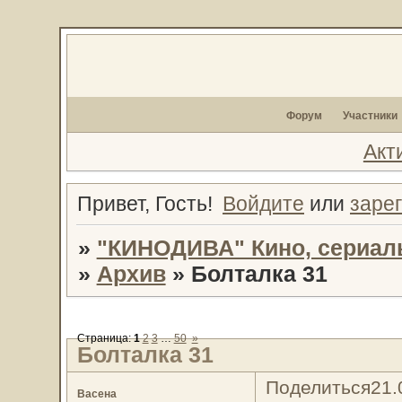
Форум
Участники
Акт
Привет, Гость!
Войдите
или
заре
»
"КИНОДИВА" Кино, сериал
»
Архив
»
Болталка 31
Страница:
1
2
3
…
50
»
Болталка 31
Поделиться
21.
Васена