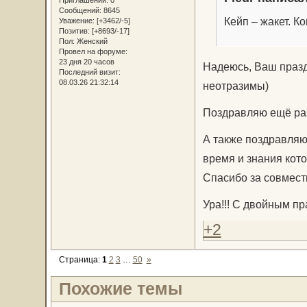
Сообщений:
8645
Кейп – жакет. К
Уважение:
[+3462/-5]
Позитив:
[+8693/-17]
Пол:
Женский
Провел на форуме:
23 дня 20 часов
Надеюсь, Ваш празд
Последний визит:
08.03.26 21:32:14
неотразимы)
Поздравляю ещё раз
А также поздравляю
время и знания кото
Спасибо за совмест
Ура!!! С двойным пр
+2
Страница:
1
2
3
…
50
»
Похожие темы