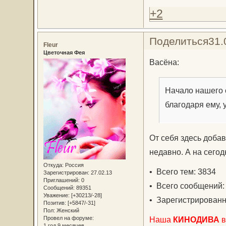
+2
Поделиться
31.
Fleur
Цветочная Фея
Васёна:
Начало нашего 
благодаря ему, 
От себя здесь добав
недавно. А на сегод
Откуда:
Россия
• Всего тем: 3834
Зарегистрирован
: 27.02.13
Приглашений:
0
• Всего сообщений:
Сообщений:
89351
Уважение:
[+30213/-28]
• Зарегистрированн
Позитив:
[+5847/-31]
Пол:
Женский
Наша
КИНОДИВА
в
Провел на форуме:
1 год 9 месяцев