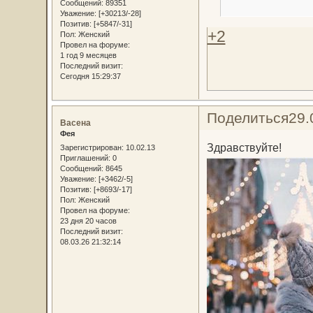
Сообщений:
89351
Уважение:
[+30213/-28]
Позитив:
[+5847/-31]
+2
Пол:
Женский
Провел на форуме:
1 год 9 месяцев
Последний визит:
Сегодня 15:29:37
Поделиться
29.
Васена
Фея
Здравствуйте!
Зарегистрирован
: 10.02.13
Приглашений:
0
Сообщений:
8645
Уважение:
[+3462/-5]
Позитив:
[+8693/-17]
Пол:
Женский
Провел на форуме:
23 дня 20 часов
Последний визит:
08.03.26 21:32:14