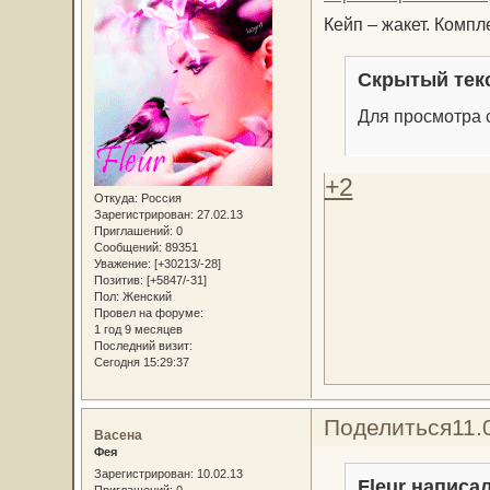
Кейп – жакет. Компл
Скрытый тек
Для просмотра с
+2
Откуда:
Россия
Зарегистрирован
: 27.02.13
Приглашений:
0
Сообщений:
89351
Уважение:
[+30213/-28]
Позитив:
[+5847/-31]
Пол:
Женский
Провел на форуме:
1 год 9 месяцев
Последний визит:
Сегодня 15:29:37
Поделиться
11.
Васена
Фея
Зарегистрирован
: 10.02.13
Fleur написал
Приглашений:
0