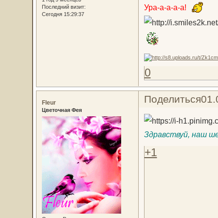
Ура-а-а-а-а!
Последний визит:
Сегодня 15:29:37
0
Поделиться
01.
Fleur
Цветочная Фея
Здравствуй, наш ш
+1