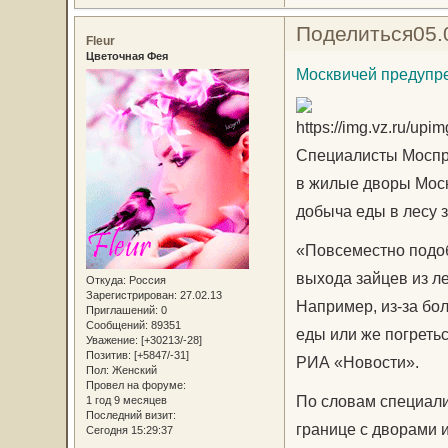
Поделиться
05.
Fleur
Цветочная Фея
Москвичей предупре
Специалисты Моспри
в жилые дворы Моск
добыча еды в лесу 
«Повсеместно подоб
выхода зайцев из л
Откуда:
Россия
Зарегистрирован
: 27.02.13
Например, из-за бол
Приглашений:
0
Сообщений:
89351
еды или же погреть
Уважение:
[+30213/-28]
Позитив:
[+5847/-31]
РИА «Новости».
Пол:
Женский
Провел на форуме:
По словам специали
1 год 9 месяцев
Последний визит:
границе с дворами 
Сегодня 15:29:37