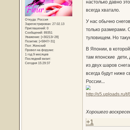
настолько давно это
всегда хватало.
Откуда:
Россия
У нас обычно снегов
Зарегистрирован
: 27.02.13
Приглашений:
0
только размерами. 
Сообщений:
89351
туловищем. Но такую
Уважение:
[+30213/-28]
Позитив:
[+5847/-31]
Пол:
Женский
В Японии, в которой
Провел на форуме:
1 год 9 месяцев
там японские дети,
Последний визит:
Сегодня 15:29:37
из двух шаров снега
всегда будут ниже с
России...
Хорошего воскресе
+1