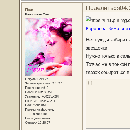
Поделиться
04.
Fleur
Цветочная Фея
Королева Зима вся в
Нет нужды забиратьс
звездочки.
Нужно только в сил
Тотчас же в тонкой 
глазах собираться в
Откуда:
Россия
+1
Зарегистрирован
: 27.02.13
Приглашений:
0
Сообщений:
89351
Уважение:
[+30213/-28]
Позитив:
[+5847/-31]
Пол:
Женский
Провел на форуме:
1 год 9 месяцев
Последний визит:
Сегодня 15:29:37