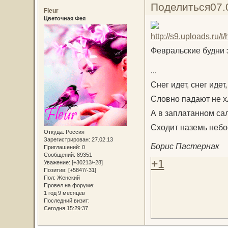
Поделиться
07.
Fleur
Цветочная Фея
Февральские будни э
...
Снег идет, снег идет,
Словно падают не х
А в заплатанном са
Сходит наземь небос
Откуда:
Россия
Зарегистрирован
: 27.02.13
Борис Пастернак
Приглашений:
0
Сообщений:
89351
+1
Уважение:
[+30213/-28]
Позитив:
[+5847/-31]
Пол:
Женский
Провел на форуме:
1 год 9 месяцев
Последний визит:
Сегодня 15:29:37