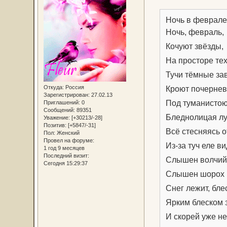
Ночь в феврал
Ночь, февраль,
Кочуют звёзды,
На просторе тех
Тучи тёмные за
Кроют почернев
Откуда:
Россия
Зарегистрирован
: 27.02.13
Под туманистою
Приглашений:
0
Сообщений:
89351
Бледнолицая лу
Уважение:
[+30213/-28]
Позитив:
[+5847/-31]
Всё стесняясь 
Пол:
Женский
Провел на форуме:
Из-за туч еле ви
1 год 9 месяцев
Последний визит:
Слышен волчий 
Сегодня 15:29:37
Слышен шорох 
Снег лежит, бле
Ярким блеском 
И скорей уже не