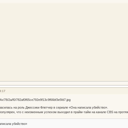
3:17
гласилась на роль Джессики Флетчер в сериале «Она написала убийство».
популярен, что с неизменным успехом выходил в прайм-тайм на канале CBS на протяж
аписала убийство»