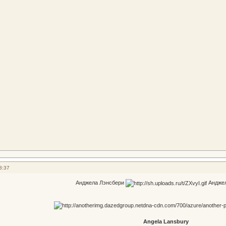
3:37
Анджела Лэнсбери
Анджел
Angela Lansbury