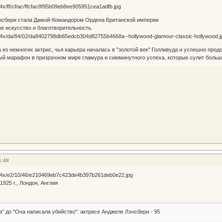
энсбери стала Дамой-Командором Ордена Британской империи
ое искусство и благотворительность.
 из немногих актрис, чья карьера началась в "золотой век" Голливуда и успешно про
й марафон в призрачном мире гламура и сиюминутного успеха, которые сулит большой
1:48
925 г., Лондон, Англия
а" до "Она написала убийство": актрисе Анджеле Лэнсбери - 95