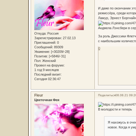
И даже по окончании эт
режиссёра, среди котор
Ламур, Эрнест Боргнайн
Анджела Лэнсбери в сер
Откуда:
Россия
За роль Джессики Флетч
Зарегистрирован
: 27.02.13
с наибольшим количеств
Приглашений:
0
Сообщений:
89309
0
Уважение:
[+30209/-28]
Позитив:
[+5846/-31]
Пол:
Женский
Провел на форуме:
1 год 9 месяцев
Последний визит:
Сегодня 02:36:47
Fleur
Поделиться
08.08.21 09:2
Цветочная Фея
В молодости и теперь
Я нахожусь в очен
новое. Когда я ум