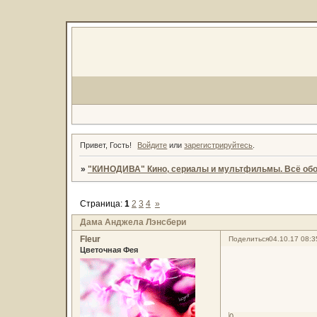
Привет, Гость!
Войдите
или
зарегистрируйтесь
.
»
"КИНОДИВА" Кино, сериалы и мультфильмы. Всё обо
Страница:
1
2
3
4
»
Дама Анджела Лэнсбери
Fleur
Поделиться
04.10.17 08:3
Цветочная Фея
0