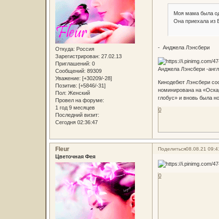
Моя мама была од
Она приехала из 
- Анджела Лэнсбери
Откуда:
Россия
Зарегистрирован
: 27.02.13
Приглашений:
0
Анджела Лэнсбери -англ
Сообщений:
89309
Уважение:
[+30209/-28]
Кинодебют Лэнсбери сос
Позитив:
[+5846/-31]
номинирована на «Оскар
Пол:
Женский
глобус» и вновь была н
Провел на форуме:
1 год 9 месяцев
0
Последний визит:
Сегодня 02:36:47
Fleur
Поделиться
08.08.21 09:4
Цветочная Фея
0