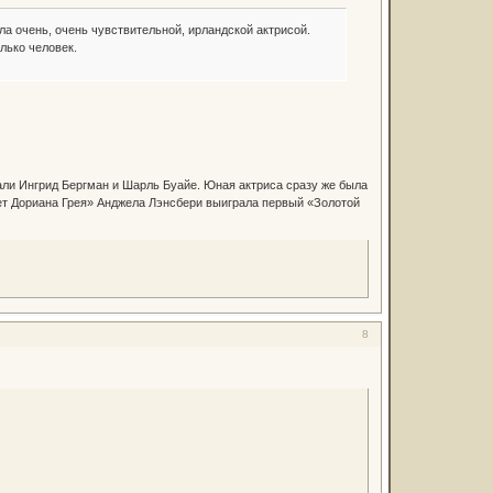
 очень, очень чувствительной, ирландской актрисой.
лько человек.
али Ингрид Бергман и Шарль Буайе. Юная актриса сразу же была
рет Дориана Грея» Анджела Лэнсбери выиграла первый «Золотой
8