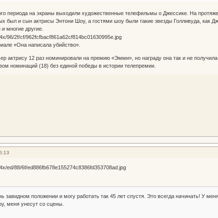
ого периода на экраны выходили художественные телефильмы о Джессике. На протяже
ых был и сын актрисы Энтони Шоу, а гостями шоу были такие звезды Голливуда, как Д
 и многие другие.
иале «Она написала убийство».
ер актрису 12 раз номинировали на премию «Эмми», но награду она так и не получила
ом номинаций (18) без единой победы в истории телепремии.
6:13
ь завидном положении и могу работать так 45 лет спустя. Это всегда начинать! У меня
ру, меня унесут со сцены.