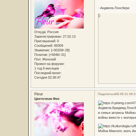
- Анджела Лэнсбери
0
Откуда:
Россия
Зарегистрирован
: 27.02.13
Приглашений:
0
Сообщений:
89309
Уважение:
[+30209/-28]
Позитив:
[+5846/-31]
Пол:
Женский
Провел на форуме:
1 год 9 месяцев
Последний визит:
Сегодня 02:36:47
Fleur
Поделиться
08.08.21 09:3
Цветочная Фея
Анджела Бриджид Лэнсб
в семье актрисы Мойны
войны вместе с матерью
Мойна Макгилл, мать А