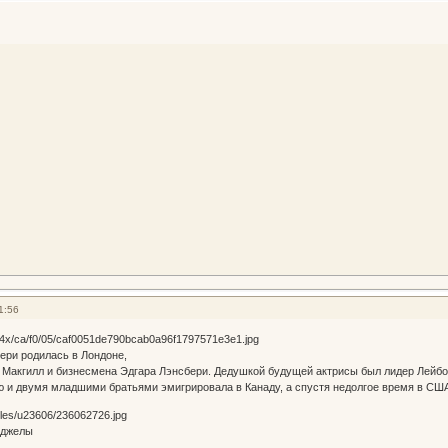
1:56
ери родилась в Лондоне,
 Макгилл и бизнесмена Эдгара Лэнсбери. Дедушкой будущей актрисы был лидер Лейбо
 и двумя младшими братьями эмигрировала в Канаду, а спустя недолгое время в СШ
нджелы