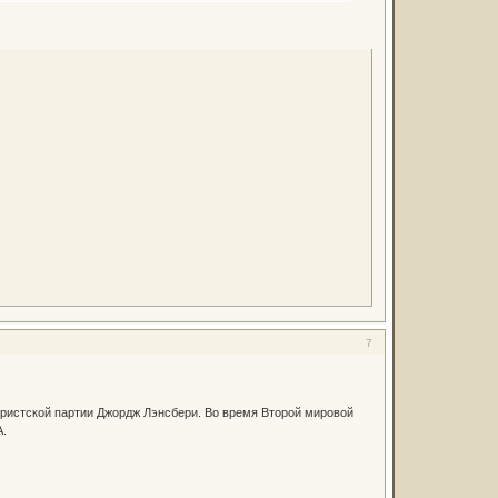
7
ристской партии Джордж Лэнсбери. Во время Второй мировой
А.