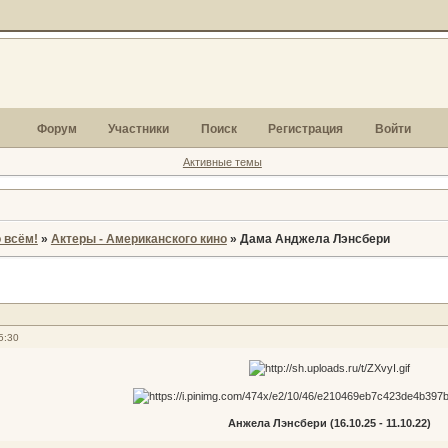
Форум
Участники
Поиск
Регистрация
Войти
Активные темы
 всём!
»
Актеры - Американского кино
»
Дама Анджела Лэнсбери
5:30
Анжела Лэнсбери (16.10.25 - 11.10.22)