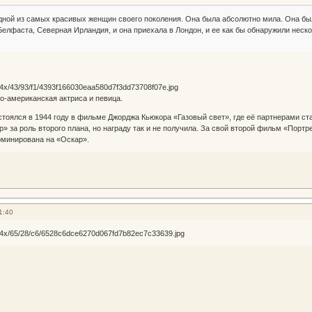
ной из самых красивых женщин своего поколения. Она была абсолютно мила. Она была
Белфаста, Северная Ирландия, и она приехала в Лондон, и ее как бы обнаружили неско
о-американская актриса и певица.
тоялся в 1944 году в фильме Джорджа Кьюкора «Газовый свет», где её партнерами ст
» за роль второго плана, но награду так и не получила. За свой второй фильм «Порт
оминирована на «Оскар».
1:40