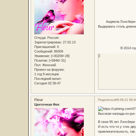
Анджела Лэнсбери-
Выдержать столь длинны
Откуда:
Россия
Зарегистрирован
: 27.02.13
Приглашений:
0
В 2014 го
Сообщений:
89309
0
Уважение:
[+30209/-28]
Позитив:
[+5846/-31]
Пол:
Женский
Провел на форуме:
1 год 9 месяцев
Последний визит:
Сегодня 02:36:47
Fleur
Поделиться
08.08.21 08:4
Цветочная Фея
Высокая награда из рук
В свои 95 лет Лэнсбери 
И есть что-то у этих д
привлекательность, так