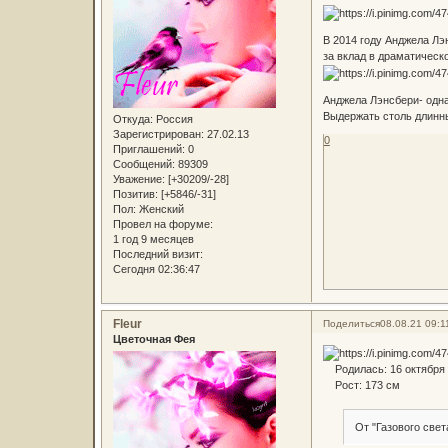
В 2014 году Анджела Л
за вклад в драматическ
Анджела Лэнсбери- одна
Выдержать столь длинны
Откуда:
Россия
Зарегистрирован
: 27.02.13
0
Приглашений:
0
Сообщений:
89309
Уважение:
[+30209/-28]
Позитив:
[+5846/-31]
Пол:
Женский
Провел на форуме:
1 год 9 месяцев
Последний визит:
Сегодня 02:36:47
Fleur
Поделиться
08.08.21 09:1
Цветочная Фея
Родилась: 16 октября 1
Рост: 173 см
От "Газового свет