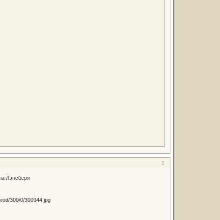
2
а Лэнсбери