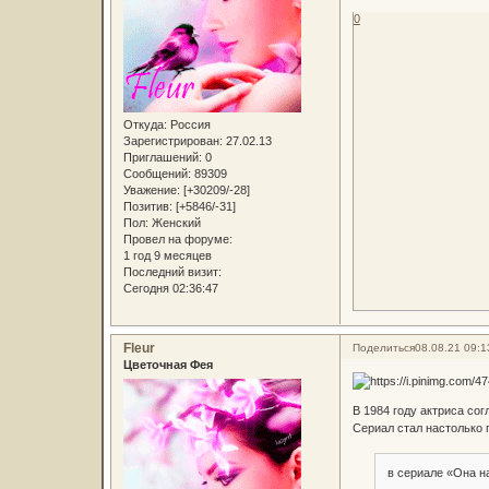
0
Откуда:
Россия
Зарегистрирован
: 27.02.13
Приглашений:
0
Сообщений:
89309
Уважение:
[+30209/-28]
Позитив:
[+5846/-31]
Пол:
Женский
Провел на форуме:
1 год 9 месяцев
Последний визит:
Сегодня 02:36:47
Fleur
Поделиться
08.08.21 09:1
Цветочная Фея
В 1984 году актриса со
Сериал стал настолько 
в сериале «Она н