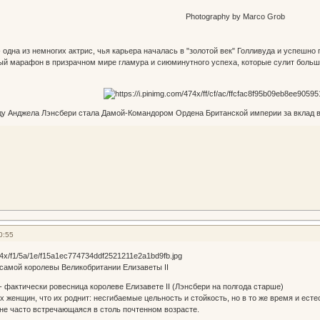
Photography by Marco Grob
 одна из немногих актрис, чья карьера началась в "золотой век" Голливуда и успешно
й марафон в призрачном мире гламура и сиюминутного успеха, которые сулит большой
ду Анджела Лэнсбери стала Дамой-Командором Ордена Британской империи за вклад в
0:55
 самой королевы Великобритании Елизаветы II
- фактически ровесница королеве Елизавете II (Лэнсбери на полгода старше)
вух женщин, что их роднит: несгибаемые цельность и стойкость, но в то же время и е
 не часто встречающаяся в столь почтенном возрасте.