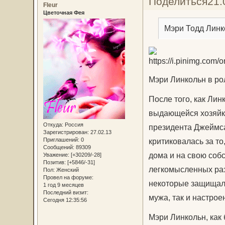
Поделиться
21.
Fleur
Цветочная Фея
Мэри Тодд Линк
Мэри Линкольн в ро
После того, как Лин
выдающейся хозяйк
Откуда:
Россия
президента Джеймса
Зарегистрирован
: 27.02.13
критиковалась за то
Приглашений:
0
Сообщений:
89309
дома и на свою собс
Уважение:
[+30209/-28]
Позитив:
[+5846/-31]
легкомысленных раз
Пол:
Женский
Провел на форуме:
некоторые защищали 
1 год 9 месяцев
Последний визит:
мужа, так и настрое
Сегодня 12:35:56
Мэри Линкольн, как