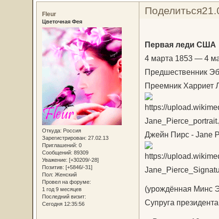
Поделиться
21.
Fleur
Цветочная Фея
Первая леди США
4 марта 1853 — 4 м
Предшественник Эб
Преемник Харриет 
Откуда:
Россия
Джейн Пирс - Jane P
Зарегистрирован
: 27.02.13
Приглашений:
0
Сообщений:
89309
Уважение:
[+30209/-28]
Позитив:
[+5846/-31]
Пол:
Женский
Провел на форуме:
(урождённая Минс 
1 год 9 месяцев
Последний визит:
Супруга президента
Сегодня 12:35:56