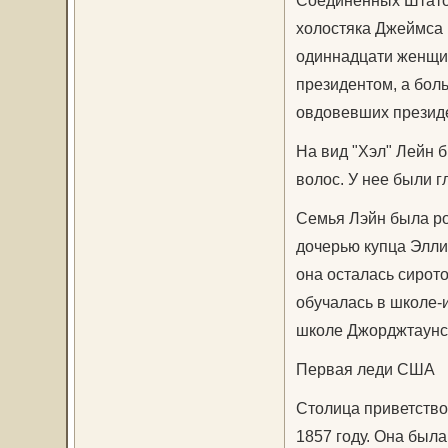
холостяка Джеймса Б
одиннадцати женщин
президентом, а бол
овдовевших презид
На вид "Хэл" Лейн б
волос. У нее были г
Семья Лэйн была ро
дочерью купца Эллио
она осталась сирот
обучалась в школе-
школе Джорджтаунск
Первая леди США
Столица приветство
1857 году. Она был