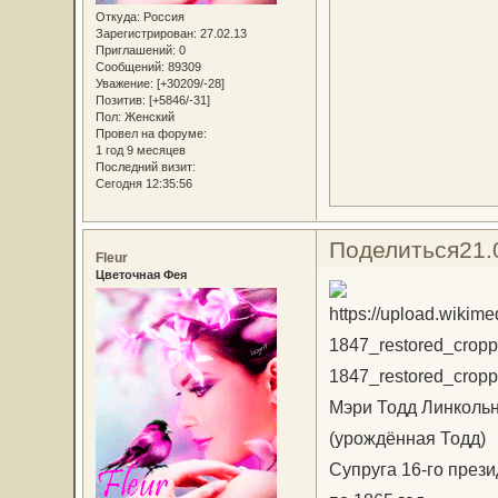
Откуда:
Россия
Зарегистрирован
: 27.02.13
Приглашений:
0
Сообщений:
89309
Уважение:
[+30209/-28]
Позитив:
[+5846/-31]
Пол:
Женский
Провел на форуме:
1 год 9 месяцев
Последний визит:
Сегодня 12:35:56
Поделиться
21.
Fleur
Цветочная Фея
Мэри Тодд Линколь
(урождённая Тодд)
Супруга 16-го през