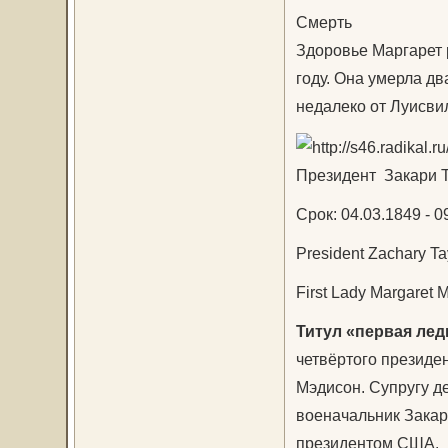
Смерть
Здоровье Маргарет 
году. Она умерла дв
недалеко от Луисвил
Президент Закари Т
Срок: 04.03.1849 - 09
President Zachary Ta
First Lady Margaret M
Титул «первая лед
четвёртого президе
Мэдисон. Супругу д
военачальник Закар
президентом США.