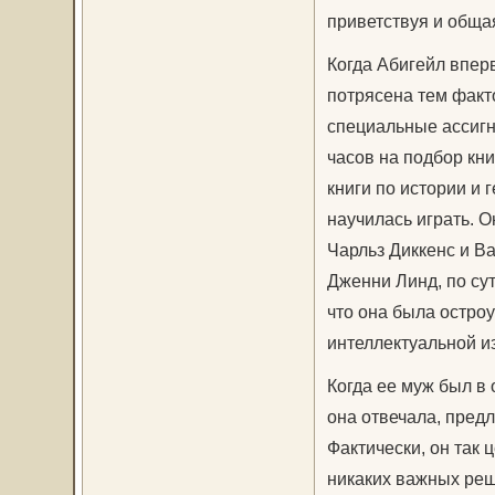
приветствуя и общая
Когда Абигейл впер
потрясена тем факто
специальные ассигн
часов на подбор кни
книги по истории и 
научилась играть. О
Чарльз Диккенс и Ва
Дженни Линд, по су
что она была остро
интеллектуальной и
Когда ее муж был в 
она отвечала, предл
Фактически, он так 
никаких важных реш