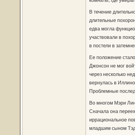
комнаты, где умира
В течение длительн
длительные похорон
едва могла функцио
участвовали в похор
в постели в затемн
Ее положение стало
Джонсон не мог войт
через несколько не
вернулась в Иллино
Проблемные после
Во многом Мэри Линк
Сначала она переех
иррациональное пов
младшим сыном Тэд