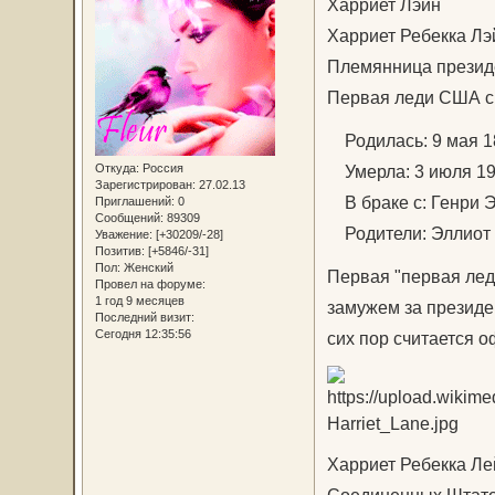
Харриет Лэйн
Харриет Ребекка Лэй
Племянница презид
Первая леди США с 
Родилась: 9 мая 18
Откуда:
Россия
Умерла: 3 июля 1903
Зарегистрирован
: 27.02.13
В браке с: Генри 
Приглашений:
0
Сообщений:
89309
Родители: Эллиот 
Уважение:
[+30209/-28]
Позитив:
[+5846/-31]
Пол:
Женский
Первая "первая лед
Провел на форуме:
1 год 9 месяцев
замужем за президе
Последний визит:
Сегодня 12:35:56
сих пор считается 
Харриет Ребекка Лей
Соединенных Штатов