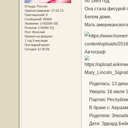
по 1865 год.
Откуда:
Россия
Она стала фигурой 
Зарегистрирован
: 27.02.13
Приглашений:
0
Белом доме.
Сообщений:
89309
Уважение:
[+30209/-28]
Мать американского
Позитив:
[+5846/-31]
Пол:
Женский
Провел на форуме:
1 год 9 месяцев
Последний визит:
Сегодня 12:35:56
Автограф
Родилась: 13 декаб
Умерла: 16 июля 18
Партия: Республик
В браке с: Авраам Л
Родители: Элизабе
Дети: Эдвард Бейке