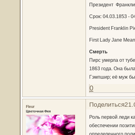
Президент Франклин
Срок: 04.03.1853 - 0
President Franklin P
First Lady Jane Mean
Смерть
Пирс умерла от тубе
1863 года. Она был
Гэмпшир; её муж был
0
Поделиться
21.
Fleur
Цветочная Фея
Роль первой леди ка
обеспечении позити
определенного полит