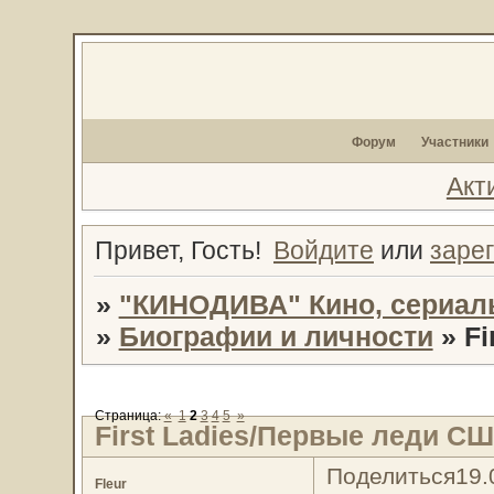
Форум
Участники
Акт
Привет, Гость!
Войдите
или
заре
»
"КИНОДИВА" Кино, сериал
»
Биографии и личности
»
Fi
Страница:
«
1
2
3
4
5
»
First Ladies/Первые леди С
Поделиться
19.
Fleur