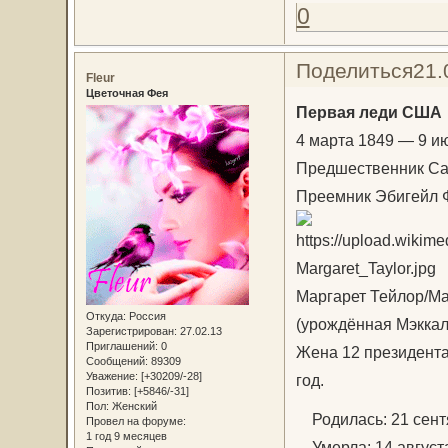
0
Поделиться
21.
Fleur
Цветочная Фея
Первая леди США
4 марта 1849 — 9 и
Предшественник Са
Преемник Эбигейл 
Маргарет Тейлор/Mar
Откуда:
Россия
(урождённая Мэккал
Зарегистрирован
: 27.02.13
Приглашений:
0
Жена 12 президента
Сообщений:
89309
Уважение:
[+30209/-28]
год.
Позитив:
[+5846/-31]
Пол:
Женский
Родилась: 21 сентя
Провел на форуме:
1 год 9 месяцев
Умерла: 14 августа 