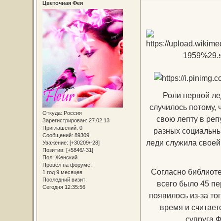
Цветочная Фея
Роли первой ле
случилось потому, 
Откуда:
Россия
свою лепту в реп
Зарегистрирован
: 27.02.13
Приглашений:
0
разных социальны
Сообщений:
89309
леди служила своей 
Уважение:
[+30209/-28]
Позитив:
[+5846/-31]
Пол:
Женский
Провел на форуме:
Согласно библиоте
1 год 9 месяцев
Последний визит:
всего было 45 пе
Сегодня 12:35:56
появилось из-за то
время и считает
супруга 