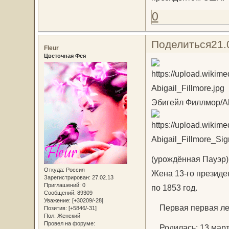
0
Поделиться
21.
Fleur
Цветочная Фея
Эбигейл Филлмор/Abi
(урождённая Пауэ
Откуда:
Россия
Жена 13-го презид
Зарегистрирован
: 27.02.13
Приглашений:
0
по 1853 год.
Сообщений:
89309
Уважение:
[+30209/-28]
Первая первая леди
Позитив:
[+5846/-31]
Пол:
Женский
Провел на форуме:
Родилась: 13 марта