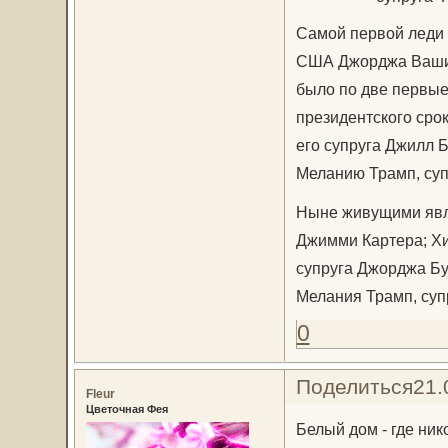
Самой первой леди 
США Джорджа Вашин
было по две первые
президентского сро
его супруга Джилл 
Меланию Трамп, суп
Ныне живущими явля
Джимми Картера; Хи
супруга Джорджа Б
Мелания Трамп, суп
0
Поделиться
21.
Fleur
Цветочная Фея
Белый дом - где ни