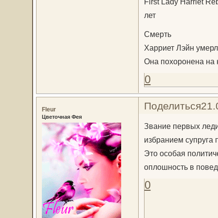
First Lady Harriet R
лет
Смерть
Харриет Лэйн умерла
Она похоронена на 
0
Поделиться
21.
Fleur
Цветочная Фея
Звание первых леди 
избранием супруга 
Это особая политич
оплошность в повед
0