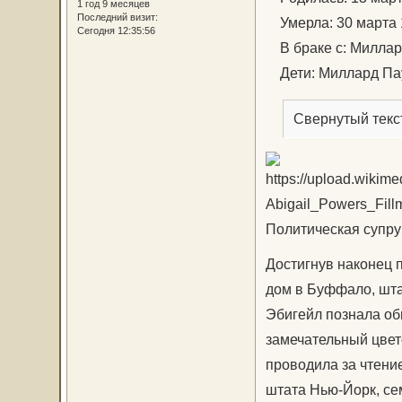
1 год 9 месяцев
Последний визит:
Умерла: 30 марта 1
Сегодня 12:35:56
В браке с: Миллард
Дети: Миллард Пау
Свернутый текс
Политическая супру
Достигнув наконец 
дом в Буффало, шта
Эбигейл познала об
замечательный цвето
проводила за чтени
штата Нью-Йорк, се