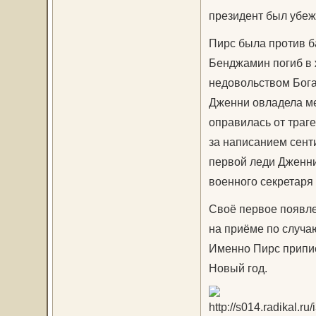
президент был убеж
Пирс была против б
Бенджамин погиб в 
недовольством Бога
Дженни овладела мел
оправилась от траг
за написанием сент
первой леди Дженни
военного секретар
Своё первое появле
на приёме по случа
Именно Пирс припи
Новый год.