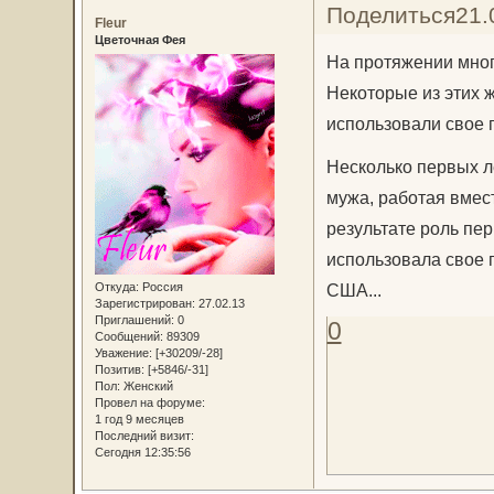
Поделиться
21.
Fleur
Цветочная Фея
На протяжении мног
Некоторые из этих ж
использовали свое 
Несколько первых л
мужа, работая вмест
результате роль пе
использовала свое 
Откуда:
Россия
США...
Зарегистрирован
: 27.02.13
Приглашений:
0
0
Сообщений:
89309
Уважение:
[+30209/-28]
Позитив:
[+5846/-31]
Пол:
Женский
Провел на форуме:
1 год 9 месяцев
Последний визит:
Сегодня 12:35:56