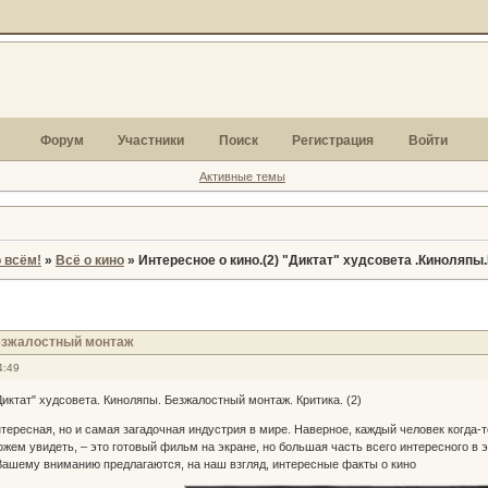
Форум
Участники
Поиск
Регистрация
Войти
Активные темы
 всём!
»
Всё о кино
»
Интересное о кино.(2) "Диктат" худсовета .Киноляп
Безжалостный монтаж
4:49
Диктат" худсовета. Киноляпы. Безжалостный монтаж. Критика. (2)
тересная, но и самая загадочная индустрия в мире. Наверное, каждый человек когда-т
жем увидеть, – это готовый фильм на экране, но большая часть всего интересного в э
Вашему вниманию предлагаются, на наш взгляд, интересные факты о кино