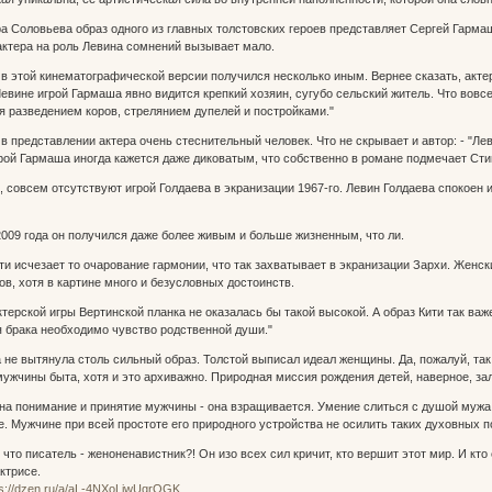
а Соловьева образ одного из главных толстовских героев представляет Сергей Гармаш.
 актера на роль Левина сомнений вызывает мало.
в этой кинематографической версии получился несколько иным. Вернее сказать, актер
евине игрой Гармаша явно видится крепкий хозяин, сугубо сельский житель. Что вовсе
 разведением коров, стрелянием дупелей и постройками."
в представлении актера очень стеснительный человек. Что не скрывает и автор: - "Ле
рой Гармаша иногда кажется даже диковатым, что собственно в романе подмечает Стива:
, совсем отсутствуют игрой Голдаева в экранизации 1967-го. Левин Голдаева спокоен и
009 года он получился даже более живым и больше жизненным, что ли.
ити исчезает то очарование гармонии, что так захватывает в экранизации Зархи. Жен
в, хотя в картине много и безусловных достоинств.
ктерской игры Вертинской планка не оказалась бы такой высокой. А образ Кити так в
ля брака необходимо чувство родственной души."
а не вытянула столь сильный образ. Толстой выписал идеал женщины. Да, пожалуй, та
мужчины быта, хотя и это архиважно. Природная миссия рождения детей, наверное, за
 на понимание и принятие мужчины - она взращивается. Умение слиться с душой мужа,
. Мужчине при всей простоте его природного устройства не осилить таких духовных п
что писатель - женоненавистник?! Он изо всех сил кричит, кто вершит этот мир. И кто 
ктрисе.
ps://dzen.ru/a/aL-4NXoLiwUqrOGK