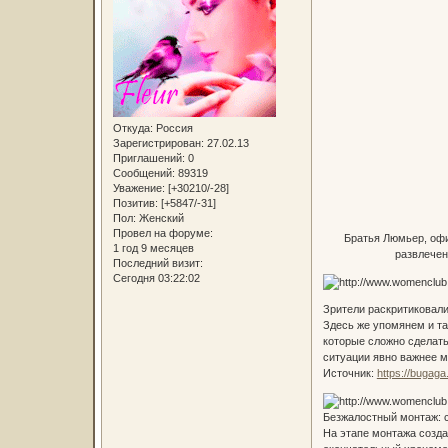
Откуда:
Россия
Зарегистрирован
: 27.02.13
Приглашений:
0
Сообщений:
89319
Уважение:
[+30210/-28]
Позитив:
[+5847/-31]
Пол:
Женский
Провел на форуме:
Братья Люмьер, офи
1 год 9 месяцев
развлечен
Последний визит:
Сегодня 03:22:02
Зрители раскритиковал
Здесь же упомянем и та
которые сложно сделать
ситуации явно важнее м
Источник:
https://bugag
Безжалостный монтаж: 
На этапе монтажа созда