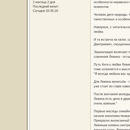
2 месяца 2 дня
особенности неравного б
Последний визит:
моментов.
Сегодня 03:35:20
Человек дитя природы. Ф
таинственных и особен
Наверное, с читательск
любви.
И та встреча на катке, 
Дмитриевич, смущенный 
Экранизация включает п
сомнения Левина - оста
Путь Кити к любви Леви
тоже склоняется к мысл
"Я всегда любила вас од
Для Левина женитьба - г
уже стоит во главе нам
После венчания молодые
Левина есть дело в дере
очень важным."
Первые месяцы семейной
начале киноповествован
Прекрасно выписанный Т
Левиным княжна смотрит
женская стать. Вертинс