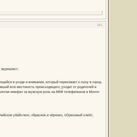
481
, журналист.
ющийся в уходе и внимании, который переезжает к сыну в город.
явший всю жестокость происходящего, уходит от родителей и
«Золотая нимфа» за мужскую роль на МКФ телефильмов в Монте-
лийское убийство», «Красное и чёрное», «Ореховый хлеб»,