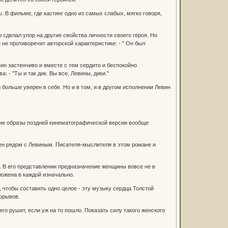
 В фильме, где кастинг одно из самых слабых, мягко говоря,
 сделал упор на другие свойства личности своего героя. Но
 не противоречит авторской характеристике: - " Он был
вин застенчиво и вместе с тем сердито и беспокойно
 - "Ты и так дик. Вы все, Левины, дики."
 больше уверен в себе. Но и в том, и в другом исполнении Левин
ские образы поздней кинематографической версии вообще
ажен рядом с Левиным. Писателя-мыслителя в этом романе и
к. В его представлении предназначение женщины вовсе не в
ложена в каждой изначально.
 чтобы составить одно целое - эту музыку сердца Толстой
орывов.
его рушит, если уж на то пошло. Показать силу такого женского