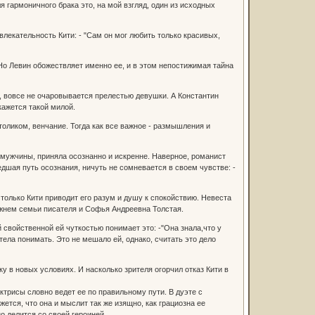
ля гармоничного брака это, на мой взгляд, один из исходных
влекательность Кити: - "Сам он мог любить только красивых,
Но Левин обожествляет именно ее, и в этом непостижимая тайна
ль, вовсе не очаровывается прелестью девушки. А Константин
кажется такой милой.
оликом, венчание. Тогда как все важное - размышления и
 мужчины, приняла осознанно и искренне. Наверное, романист
дшая путь осознания, ничуть не сомневается в своем чувстве: -
 только Кити приводит его разум и душу к спокойствию. Невеста
ержнем семьи писателя и Софья Андреевна Толстая.
 свойственной ей чуткостью понимает это: -"Она знала,что у
отела понимать. Это не мешало ей, однако, считать это дело
 в новых условиях. И насколько зрителя огорчил отказ Кити в
трисы словно ведет ее по правильному пути. В дуэте с
ется, что она и мыслит так же изящно, как грациозна ее
о делится со своей героиней.