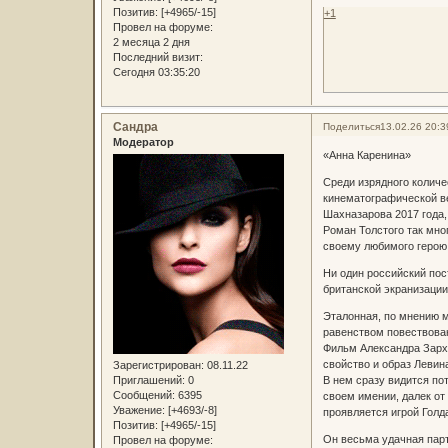
Позитив:
[+4965/-15]
+1
Провел на форуме:
2 месяца 2 дня
Последний визит:
Сегодня 03:35:20
Сандра
Поделиться
13.02.26 20:3
Модератор
«Анна Каренина»
Среди изрядного количе
кинематографической ве
Шахназарова 2017 года,
Роман Толстого так мно
своему любимого герою
Ни один российский пос
британской экранизации
Эталонная, по мнению м
равенством повествован
Фильм Александра Зархи
свойство и образ Левин
Зарегистрирован
: 08.11.22
Приглашений:
0
В нем сразу видится по
Сообщений:
6395
своем имении, далек от
Уважение:
[+4693/-8]
проявляется игрой Голд
Позитив:
[+4965/-15]
Он весьма удачная парт
Провел на форуме: