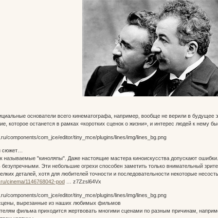
циальные основатели всего кинематографа, например, вообще не верили в будущее эт
ие, которое останется в рамках «коротких сценок о жизни», и интерес людей к нему бы
и сюжет…
к называемые "киноляпы". Даже настоящие мастера киноискусства допускают ошибки.
 безупречными. Эти небольшие огрехи способен заметить только внимательный зрите
елких деталей, хотя для любителей точности и последовательности некоторые несост
a.ru/cinema/1146768042-pod
… z7Zzsl64Vx
сцены, вырезанные из наших любимых фильмов
телям фильма приходится жертвовать многими сценами по разным причинам, наприме