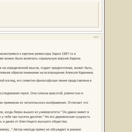
483
рисмотримся к картине режиссера Зархи 1967-го и
а же можно было включить сериальную версию Карена
е на определенной мысли, отдает предпочтение, может быть,
ловьев обратил внимание на всепрощение Алексея Каренина.
 мой взгляд, его сюжетно-философская линия представлена в
исследования героя. Она сильна красотой, ровностью и
ран прямиком из читательского воображения. Отличает это
к, когда Левин вышел из университета." Он давно живет в
 у тебя три тысячи десятин." Но его деревенская сущность
ть и далек от блестящего высшего общества.
веку..." Автор никогда прямо не обсуждает в романе