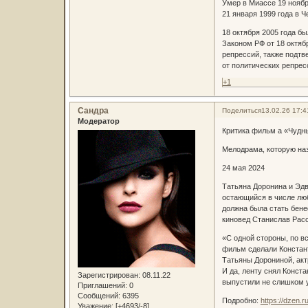
Умер в Миассе 19 ноябр
21 января 1999 года в 
18 октября 2005 года б
Законом РФ от 18 октяб
репрессий, также подтв
от политических репрес
+1
Сандра
Поделиться
13.02.26 17:4
Модератор
Критика фильм а «Чудны
Мелодрама, которую на
24 мая 2024
Татьяна Доронина и Эдв
остающийся в числе лю
должна была стать бене
киновед Станислав Расс
«С одной стороны, по в
фильм сделали Констант
Татьяны Дорониной, ак
И да, ленту снял Конст
Зарегистрирован
: 08.11.22
выпустили не слишком у
Приглашений:
0
Сообщений:
6395
Подробно:
https://dzen.
Уважение:
[+4693/-8]