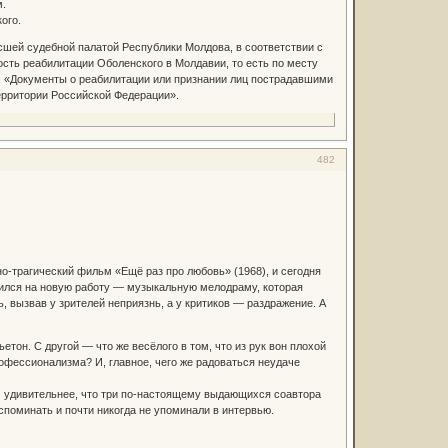
м.
ого.
сшей судебной палатой Республики Молдова, в соответствии с
ность реабилитации Оболенского в Молдавии, то есть по месту
о: «Документы о реабилитации или признании лиц пострадавшими
ерритории Российской Федерации».
482
о-трагический фильм «Ещё раз про любовь» (1968), и сегодня
ился на новую работу — музыкальную мелодраму, которая
 вызвав у зрителей неприязнь, а у критиков — раздражение. А
тон. С другой — что же весёлого в том, что из рук вон плохой
рофессионализма? И, главное, чего же радоваться неудаче
ем удивительнее, что три по-настоящему выдающихся соавтора
споминать и почти никогда не упоминали в интервью.