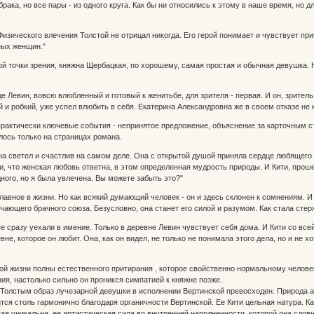
рака, но все пары - из одного круга. Как бы ни относились к этому в наше время, но д
изического влечения Толстой не отрицал никогда. Его герой понимает и чувствует при
ных женщин."
ой точки зрения, княжна Щербацкая, по хорошему, самая простая и обычная девушка. 
где Левин, вовсю влюбленный и готовый к женитьбе, для зрителя - первая. И он, зрите
и робкий, уже успел влюбить в себя. Екатерина Александровна же в своем отказе не 
рактически ключевые события - непринятое предложение, объяснение за карточным ст
лось только на страницах романа.
на светел и счастлив на самом деле. Она с открытой душой приняла сердце любящего
и, что женская любовь ответна, в этом определенная мудрость природы. И Кити, проше
ного, но я была увлечена. Вы можете забыть это?"
лавное в жизни. Но как всякий думающий человек - он и здесь склонен к сомнениям. И
ечающего брачного союза. Безусловно, она станет его силой и разумом. Как стала ст
 сразу уехали в имение. Только в деревне Левин чувствует себя дома. И Кити со всей
вне, которое он любит. Она, как он видел, не только не понимала этого дела, но и не х
 жизни полны естественного притирания , которое свойственно нормальному человеку
ия, настолько сильно он проникся симпатией к княжне позже.
олстым образ лучезарной девушки в исполнении Вертинской превосходен. Природа ак
ся столь гармонично благодаря органичности Вертинской. Ее Кити цельная натура. Каж
кая уникальна, ее артистическая сила во внутренней наполненности, которой она словн