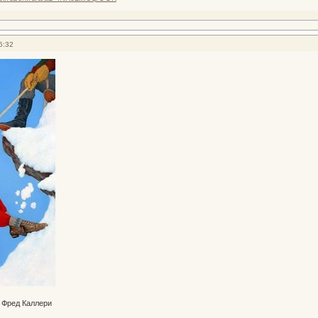
5:32
 Фред Каллери