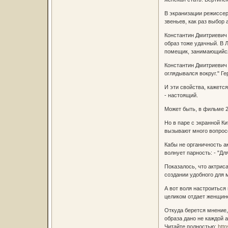
В экранизации режиссер
звеньев, как раз выбор
Константин Дмитриевич 
образ тоже удачный. В Л
помещик, занимающийся
Константин Дмитриевич 
оглядывался вокруг." Ге
И эти свойства, кажется
- настоящий.
Может быть, в фильме 2
Но в паре с экранной К
вызывают много вопросо
Кабы не органичность а
волнует парность: - "Д
Показалось, что актрис
создании удобного для 
А вот воля настроиться
целиком отдает женщине
Откуда берется мнение, 
образа дано не каждой а
Читайте полностью:
htt