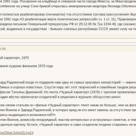
я 1991 года. Похоронен на кладбище в северной части города Миасса, за Машгородко
Челябинске на улице Сони Кривой открылась мемориальная квартира Леонида Оболенск
ыл полностью реабилитирован (посмертно) «за отсутствием состава преступления» Вы
ря 1991 года «О реабилитации жертв политических репрессий» (ч. 1 ст. 11). Правомер
ерждена письмом Генеральной прокуратуры РФ от 29.12.05 № 7уа 1334-48, где сказан
сий, выданные в государствах - бывших союзных республиках СССР, имеют силу на т
1:58
й характер», 1970
звали худшим фильмом 1970 года
ард Радзинский когда-то подарили нам одну из самых красивых киноисторий — лиричн
бимых и хорошо известных. Спустя пару лет этот творческий и семейным тандем реш
фисом Татьяны Дорониной. Но лента «Чудный характер» (1970) с треском провалилась,
адин жёстко припечатал создателей в рецензии в журнале «Искусство кино»:
сем своим статьям он <фильм «Чудный характер»> тянет никак не больше, чем на фелье
ин Воинов и Эдвард Радзинский, в которых вряд ли кто кинет камень за отсутствие п
трисы выдающихся возможностей?»
антин Воинов, режиссёр незаурядный, мастер интересных и остроумных сюжетов, и т
дачную картину. Кстати, «Чудный характер» и сами создатели позднее старались не в
ru/a/ZlAwL3u0u02z1gZ4