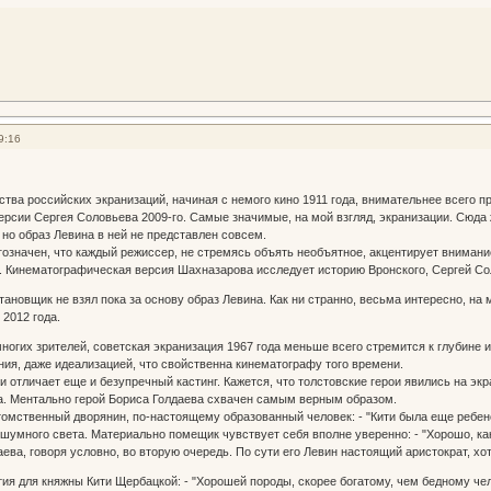
9:16
ства российских экранизаций, начиная с немого кино 1911 года, внимательнее всего п
рсии Сергея Соловьева 2009-го. Самые значимые, на мой взгляд, экранизации. Сюд
 но образ Левина в ней не представлен совсем.
гозначен, что каждый режиссер, не стремясь объять необъятное, акцентирует внимани
. Кинематографическая версия Шахназарова исследует историю Вронского, Сергей Со
тановщик не взял пока за основу образ Левина. Как ни странно, весьма интересно, на
 2012 года.
ногих зрителей, советская экранизация 1967 года меньше всего стремится к глубине 
ия, даже идеализацией, что свойственна кинематографу того времени.
 отличает еще и безупречный кастинг. Кажется, что толстовские герои явились на эк
а. Ментально герой Бориса Голдаева схвачен самым верным образом.
томственный дворянин, по-настоящему образованный человек: - "Кити была еще ребено
 шумного света. Материально помещик чувствует себя вполне уверенно: - "Хорошо, как
аева, говоря условно, во вторую очередь. По сути его Левин настоящий аристократ, хо
ия для княжны Кити Щербацкой: - "Хорошей породы, скорее богатому, чем бедному чело