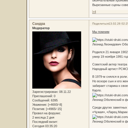
окончательный хрономе
Вырезанные сцены совет
+4
Сандра
Поделиться
13.02.26 02:2
Модератор
Мы помним
Леонид Леонидович Обо
Родился 21 января 1902
умер 19 ноября 1991 го
Советский актер театра 
Народный артист РСФСР
В 1979-м снялся в роли
Но вскоре сын и его же
забирает старика к сво
Карло.
Зарегистрирован
: 08.11.22
Приглашений:
0
Леонид Оболенский в ф
Сообщений:
6395
Уважение:
[+4693/-8]
Среди других заметных 
Позитив:
[+4965/-15]
«Чужая», «Ларец Марии 
Провел на форуме:
2 месяца 2 дня
Леонид Оболенский в фи
Последний визит:
Сегодня 03:35:20