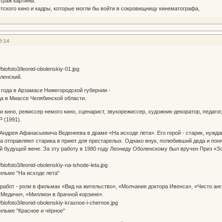
траж картины.
ского кино и кадры, которые могли бы войти в сокровищницу кинематографа,
5:14
ленский.
 года в Арзамасе Нижегородской губернии -
да в Миассе Челябинской области.
и кино, режиссер немого кино, сценарист, звукорежиссер, художник-декоратор, педагог
 (1991).
 Андрея Афанасьевича Веденеева в драме «На исходе лета». Его герой - старик, нужда
на отправляют старика в приют для престарелых. Однако внук, полюбивший деда и пон
ей будущей жене. За эту работу в 1980 году Леониду Оболенскому был вручен Приз 
ильме "На исходе лета"
работ - роли в фильмах «Вид на жительство», «Молчание доктора Ивенса», «Чисто анг
Медичи», «Миллион в брачной корзине».
льме "Красное и чёрное"