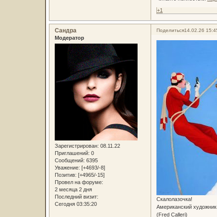
+1
Сандра
Поделиться
14.02.26 15:4
Модератор
Зарегистрирован
: 08.11.22
Приглашений:
0
Сообщений:
6395
Уважение:
[+4693/-8]
Позитив:
[+4965/-15]
Провел на форуме:
2 месяца 2 дня
Последний визит:
Скалолазочка!
Сегодня 03:35:20
Американский художник
(Fred Calleri)