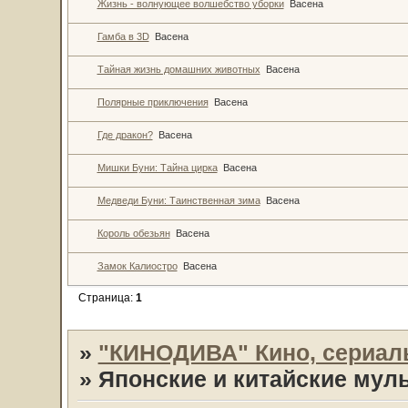
Жизнь - волнующее волшебство уборки
Васена
Гамба в 3D
Васена
Тайная жизнь домашних животных
Васена
Полярные приключения
Васена
Где дракон?
Васена
Мишки Буни: Тайна цирка
Васена
Медведи Буни: Таинственная зима
Васена
Король обезьян
Васена
Замок Калиостро
Васена
Страница:
1
»
"КИНОДИВА" Кино, сериал
»
Японские и китайские му