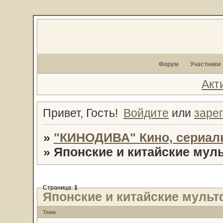
Форум
Участники
Акт
Привет, Гость!
Войдите
или
заре
»
"КИНОДИВА" Кино, сериал
»
Японские и китайские му
Страница:
1
Японские и китайские муль
Тема