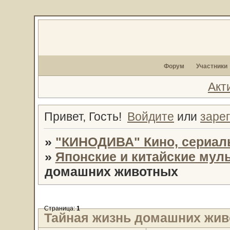
Форум
Участники
Акт
Привет, Гость!
Войдите
или
заре
»
"КИНОДИВА" Кино, сериал
»
Японские и китайские му
домашних животных
Страница:
1
Тайная жизнь домашних жи