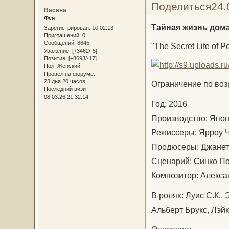
Поделиться
24.
Васена
Фея
Тайная жизнь дом
Зарегистрирован
: 10.02.13
Приглашений:
0
Сообщений:
8645
"The Secret Life of Pe
Уважение:
[+3462/-5]
Позитив:
[+8693/-17]
Пол:
Женский
Провел на форуме:
23 дня 20 часов
Ограничение по возр
Последний визит:
08.03.26 21:32:14
Год: 2016
Производство: Яп
Режиссеры: Ярроу 
Продюсеры: Джанет
Сценарий: Синко П
Композитор: Алекс
В ролях: Луис С.К.,
Альберт Брукс, Лэй