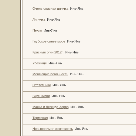
Очень опасная штучка
Инь-Янь
Липучка
Инь-Янь
Пекло
Инь-Янь
Глубокое синее море
Инь-Янь
Красные огни 2012г.
Инь-Янь
Убежище
Инь-Янь
Меняющие реальность
Инь-Янь
Отступники
Инь-Янь
Вкус жизни
Инь-Янь
Маска и Легенда Зорро
Инь-Янь
Терминал
Инь-Янь
Невыносимая жестокость
Инь-Янь