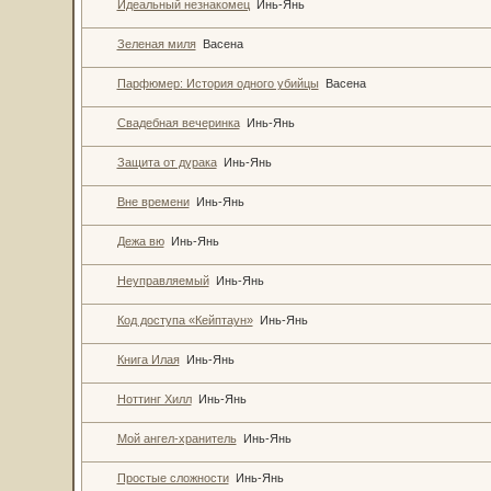
Идеальный незнакомец
Инь-Янь
Зеленая миля
Васена
Парфюмер: История одного убийцы
Васена
Свадебная вечеринка
Инь-Янь
Защита от дурака
Инь-Янь
Вне времени
Инь-Янь
Дежа вю
Инь-Янь
Неуправляемый
Инь-Янь
Код доступа «Кейптаун»
Инь-Янь
Книга Илая
Инь-Янь
Ноттинг Хилл
Инь-Янь
Мой ангел-хранитель
Инь-Янь
Простые сложности
Инь-Янь