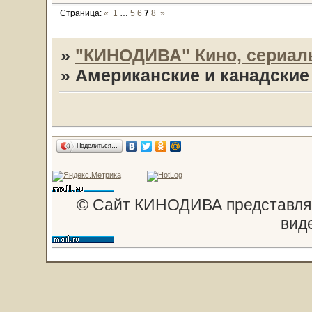
Страница:
«
1
…
5
6
7
8
»
»
"КИНОДИВА" Кино, сериал
»
Американские и канадски
Поделиться…
© Сайт КИНОДИВА представляе
вид