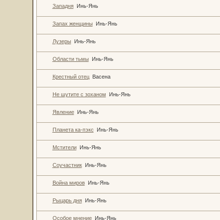
Западня
Инь-Янь
Запах женщины
Инь-Янь
Лузеры
Инь-Янь
Области тьмы
Инь-Янь
Крестный отец
Васена
Не шутите с зоханом
Инь-Янь
Явление
Инь-Янь
Планета ка-пэкс
Инь-Янь
Мстители
Инь-Янь
Соучастник
Инь-Янь
Война миров
Инь-Янь
Рыцарь дня
Инь-Янь
Особое мнение
Инь-Янь