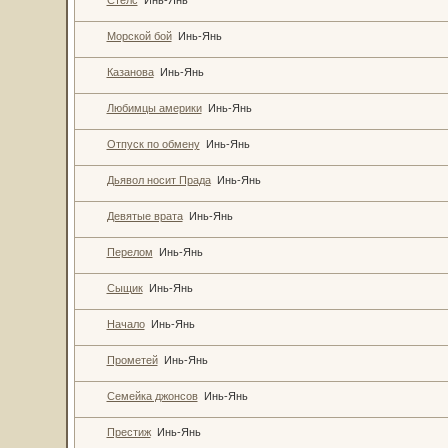
Морской бой
Инь-Янь
Казанова
Инь-Янь
Любимцы америки
Инь-Янь
Отпуск по обмену
Инь-Янь
Дьявол носит Прада
Инь-Янь
Девятые врата
Инь-Янь
Перелом
Инь-Янь
Сыщик
Инь-Янь
Начало
Инь-Янь
Прометей
Инь-Янь
Семейка джонсов
Инь-Янь
Престиж
Инь-Янь