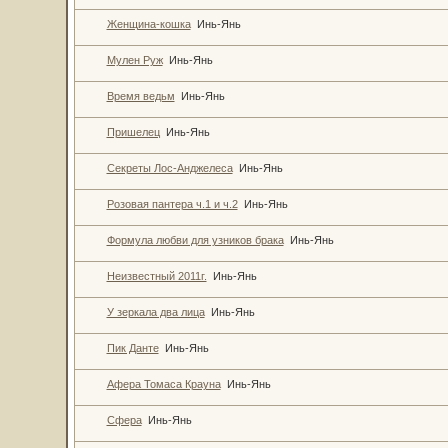
Женщина-кошка
Инь-Янь
Мулен Руж
Инь-Янь
Время ведьм
Инь-Янь
Пришелец
Инь-Янь
Секреты Лос-Анджелеса
Инь-Янь
Розовая пантера ч.1 и ч.2
Инь-Янь
Формула любви для узников брака
Инь-Янь
Неизвестный 2011г.
Инь-Янь
У зеркала два лица
Инь-Янь
Пик Данте
Инь-Янь
Афера Томаса Крауна
Инь-Янь
Сфера
Инь-Янь