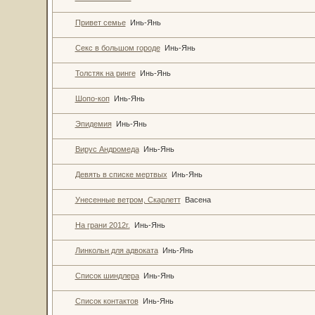
Привет семье
Инь-Янь
Секс в большом городе
Инь-Янь
Толстяк на ринге
Инь-Янь
Шопо-коп
Инь-Янь
Эпидемия
Инь-Янь
Вирус Андромеда
Инь-Янь
Девять в списке мертвых
Инь-Янь
Унесенные ветром, Скарлетт
Васена
На грани 2012г.
Инь-Янь
Линкольн для адвоката
Инь-Янь
Список шиндлера
Инь-Янь
Список контактов
Инь-Янь