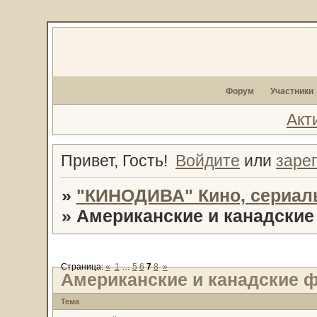
Форум
Участники
Акт
Привет, Гость!
Войдите
или
заре
»
"КИНОДИВА" Кино, сериал
»
Американские и канадски
Страница:
«
1
…
5
6
7
8
»
Американские и канадские
Тема