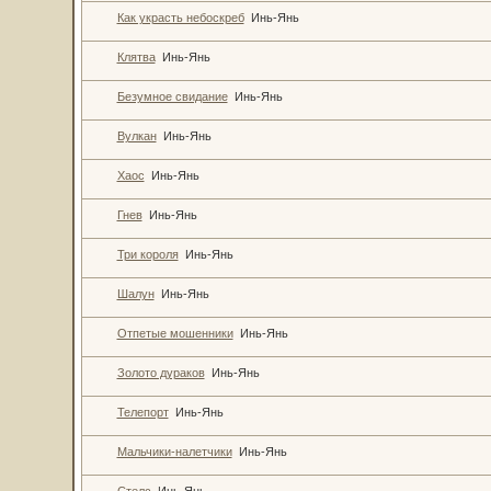
Как украсть небоскреб
Инь-Янь
Клятва
Инь-Янь
Безумное свидание
Инь-Янь
Вулкан
Инь-Янь
Хаос
Инь-Янь
Гнев
Инь-Янь
Три короля
Инь-Янь
Шалун
Инь-Янь
Отпетые мошенники
Инь-Янь
Золото дураков
Инь-Янь
Телепорт
Инь-Янь
Мальчики-налетчики
Инь-Янь
Стелс
Инь-Янь