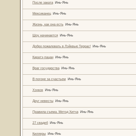
После заката
Инь-Янь
Мексиканец
Инь-Янь
Жизнь, как она есть
Инь-Янь
Шоу начинается
Инь-Янь
Добро пожаловать в Лэйквью Террас!
Инь-Янь
Каратэ-пацан
Инь-Янь
Враг государства
Инь-Янь
В погоне за счастьем
Инь-Янь
Хэнкок
Инь-Янь
Друг невесты
Инь-Янь
Правила съема. Метод Хитча
Инь-Янь
27 свадеб
Инь-Янь
Киллеры
Инь-Янь