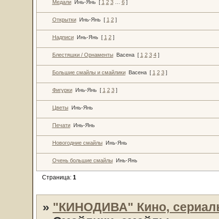
Медали
Инь-Янь
[
1
2
3
…
6
]
Открытки
Инь-Янь
[
1
2
]
Надписи
Инь-Янь
[
1
2
]
Блестяшки / Орнаменты
Васена
[
1
2
3
4
]
Большие смайлы и смайлики
Васена
[
1
2
3
]
Фигурки
Инь-Янь
[
1
2
3
]
Цветы
Инь-Янь
Печати
Инь-Янь
Новогодние смайлы
Инь-Янь
Очень большие смайлы
Инь-Янь
Страница:
1
»
"КИНОДИВА" Кино, сериал