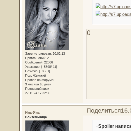
0
Зарегистрирован
: 20.02.13
Приглашений:
2
Сообщений:
22806
Уважение:
[+5698/-11]
Позитив:
[+85/-1]
Пол:
Женский
Провел на форуме:
3 месяца 10 дней
Последний визит:
27.11.24 17:32:39
Поделиться
16.
Инь-Янь
Воительница
=Spoiler написа