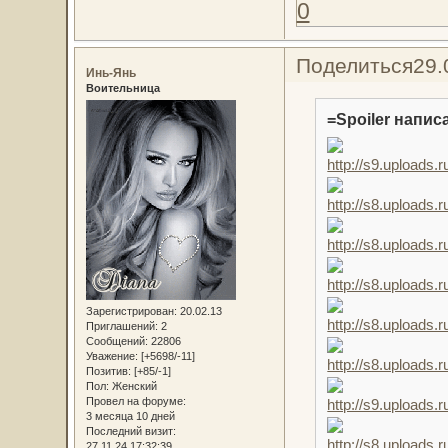
0
Поделиться
29.
Инь-Янь
Воительница
=Spoiler написа
Зарегистрирован
: 20.02.13
Приглашений:
2
Сообщений:
22806
Уважение:
[+5698/-11]
Позитив:
[+85/-1]
Пол:
Женский
Провел на форуме:
3 месяца 10 дней
Последний визит:
27.11.24 17:32:39