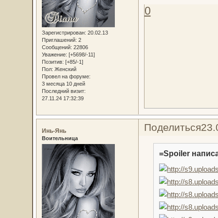
0
Зарегистрирован
: 20.02.13
Приглашений:
2
Сообщений:
22806
Уважение:
[+5698/-11]
Позитив:
[+85/-1]
Пол:
Женский
Провел на форуме:
3 месяца 10 дней
Последний визит:
27.11.24 17:32:39
Поделиться
23.
Инь-Янь
Воительница
=Spoiler написа