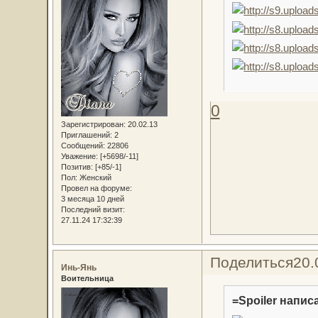
0
Зарегистрирован
: 20.02.13
Приглашений:
2
Сообщений:
22806
Уважение:
[+5698/-11]
Позитив:
[+85/-1]
Пол:
Женский
Провел на форуме:
3 месяца 10 дней
Последний визит:
27.11.24 17:32:39
Поделиться
20.
Инь-Янь
Воительница
=Spoiler написа