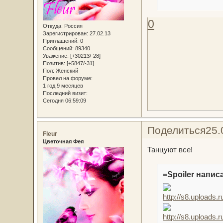
0
Откуда:
Россия
Зарегистрирован
: 27.02.13
Приглашений:
0
Сообщений:
89340
Уважение:
[+30213/-28]
Позитив:
[+5847/-31]
Пол:
Женский
Провел на форуме:
1 год 9 месяцев
Последний визит:
Сегодня 06:59:09
Поделиться
25.
Fleur
Цветочная Фея
Танцуют все!
=Spoiler написа