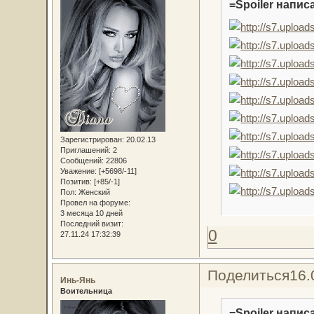
=Spoiler написа
Зарегистрирован
: 20.02.13
Приглашений:
2
Сообщений:
22806
Уважение:
[+5698/-11]
Позитив:
[+85/-1]
Пол:
Женский
Провел на форуме:
3 месяца 10 дней
Последний визит:
0
27.11.24 17:32:39
Поделиться
16.
Инь-Янь
Воительница
=Spoiler написа