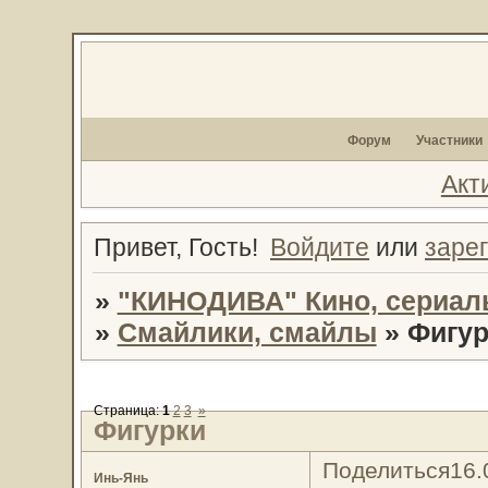
Форум
Участники
Акт
Привет, Гость!
Войдите
или
заре
»
"КИНОДИВА" Кино, сериал
»
Смайлики, смайлы
»
Фигур
Страница:
1
2
3
»
Фигурки
Поделиться
16.
Инь-Янь