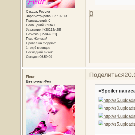
0
Откуда:
Россия
Зарегистрирован
: 27.02.13
Приглашений:
0
Сообщений:
89340
Уважение:
[+30213/-28]
Позитив:
[+5847/-31]
Пол:
Женский
Провел на форуме:
1 год 9 месяцев
Последний визит:
Сегодня 06:59:09
Поделиться
20.
Fleur
Цветочная Фея
=Spoiler написа