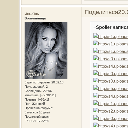
Поделиться
20.
Инь-Янь
Воительница
=Spoiler написа
Зарегистрирован
: 20.02.13
Приглашений:
2
Сообщений:
22806
Уважение:
[+5698/-11]
Позитив:
[+85/-1]
Пол:
Женский
Провел на форуме:
3 месяца 10 дней
Последний визит:
27.11.24 17:32:39