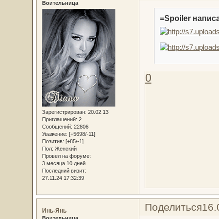
Воительница
=Spoiler написа
0
Зарегистрирован
: 20.02.13
Приглашений:
2
Сообщений:
22806
Уважение:
[+5698/-11]
Позитив:
[+85/-1]
Пол:
Женский
Провел на форуме:
3 месяца 10 дней
Последний визит:
27.11.24 17:32:39
Поделиться
16.
Инь-Янь
Воительница