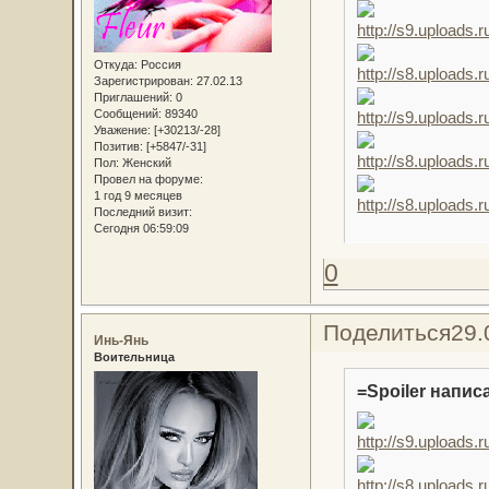
Откуда:
Россия
Зарегистрирован
: 27.02.13
Приглашений:
0
Сообщений:
89340
Уважение:
[+30213/-28]
Позитив:
[+5847/-31]
Пол:
Женский
Провел на форуме:
1 год 9 месяцев
Последний визит:
Сегодня 06:59:09
0
Поделиться
29.
Инь-Янь
Воительница
=Spoiler написа