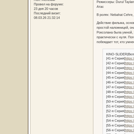
Режиссеры: Durul Tayla
Провел на форуме:
Атас
23 дня 20 часов
Последний визит:
В ролях: Nebahat Cehre
08.03.26 21:32:14
Действие фильма, основ
простой наложницей, он
Роксолана была умной, 
практически с нуля. Пог
побеждает тот, кто умне
KINO-SLIDER|Вели
[41-я Серия]
https:
[42-я Серия]
https:
[43-я Серия]
https:
[44-я Серия]
https:
[45-я Серия]
https:
[46-я Серия]
https:
[47-я Серия]
https:
[48-я Серия]
https:
[49-я Серия]
https:
[50-я Серия]
https:
[51-я Серия]
https:
[52-я Серия]
https:
[53-я Серия]
https:
[54-я Серия]
https:
[55-я Серия]
https:
[56-я Серия]
https: