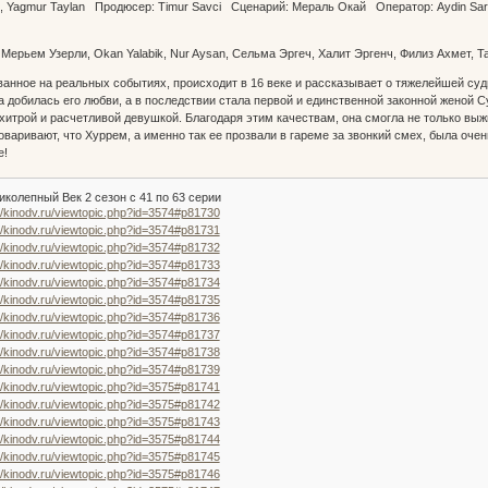
n, Yagmur Taylan Продюсер: Timur Savci Сценарий: Мераль Окай Оператор: Aydin Sario
, Мерьем Узерли, Okan Yalabik, Nur Aysan, Сельма Эргеч, Халит Эргенч, Филиз Ахмет, 
анное на реальных событиях, происходит в 16 веке и рассказывает о тяжелейшей судь
а добилась его любви, а в последствии стала первой и единственной законной женой С
хитрой и расчетливой девушкой. Благодаря этим качествам, она смогла не только выжи
оваривают, что Хуррем, а именно так ее прозвали в гареме за звонкий смех, была очен
е!
колепный Век 2 сезон с 41 по 63 серии
//kinodv.ru/viewtopic.php?id=3574#p81730
//kinodv.ru/viewtopic.php?id=3574#p81731
//kinodv.ru/viewtopic.php?id=3574#p81732
//kinodv.ru/viewtopic.php?id=3574#p81733
//kinodv.ru/viewtopic.php?id=3574#p81734
//kinodv.ru/viewtopic.php?id=3574#p81735
//kinodv.ru/viewtopic.php?id=3574#p81736
//kinodv.ru/viewtopic.php?id=3574#p81737
//kinodv.ru/viewtopic.php?id=3574#p81738
//kinodv.ru/viewtopic.php?id=3574#p81739
//kinodv.ru/viewtopic.php?id=3575#p81741
//kinodv.ru/viewtopic.php?id=3575#p81742
//kinodv.ru/viewtopic.php?id=3575#p81743
//kinodv.ru/viewtopic.php?id=3575#p81744
//kinodv.ru/viewtopic.php?id=3575#p81745
//kinodv.ru/viewtopic.php?id=3575#p81746