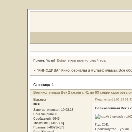
Привет, Гость!
Войдите
или
зарегистрируйтесь
.
»
"КИНОДИВА" Кино, сериалы и мультфильмы. Всё обо
Страница:
1
Великолепный Век 2 сезон с 41 по 63 серии смотреть о
Васена
Поделиться
11.02.13 01:4
Фея
Великолепный Век 2 с
Зарегистрирован
: 10.02.13
Приглашений:
0
Сообщений:
8645
Уважение:
[+3462/-5]
Год: 2011
Позитив:
[+8693/-17]
Производство: Турция
Пол:
Женский