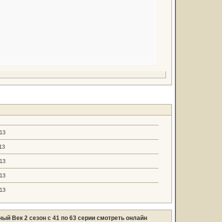
.13
13
.13
.13
.13
ый Век 2 сезон с 41 по 63 серии смотреть онлайн