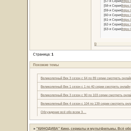
[57-я Серия]
https:
[58-я Серия]
https:
[59-я Серия]
https:
[60-я Серия]
https:
[61-я Серия]
https:
[62-я Серия]
https:
[63-я Серия]
https:
0
Страница:
1
Похожие темы
Великолепный Век 3 сезон с 64 по 89 серии смотреть онлай
Великолепный Век 1 сезон с 1 по 40 серии смотреть онлайн
Великолепный Век 3 сезон с 90 по 103 серии смотреть онла
Великолепный Век 4 сезон с 104 по 139 серии смотреть онл
Обсуждение всё обо всем 3....
»
"КИНОДИВА" Кино, сериалы и мультфильмы. Всё обо