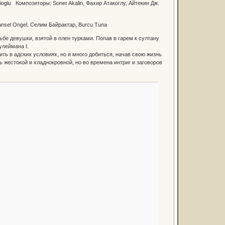
glu Композиторы: Soner Akalin, Фахир Атакоглу, Айтекин Дж.
Tansel Ongel, Селим Байрактар, Burcu Tuna
бе девушки, взятой в плен турками. Попав в гарем к султану
улеймана I.
ть в адских условиях, но и много добиться, начав свою жизнь
ь жестокой и хладнокровной, но во времена интриг и заговоров