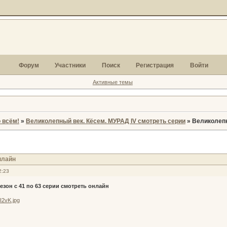
Форум
Участники
Поиск
Регистрация
Войти
Активные темы
 всём!
»
Великолепный век. Кёсем. МУРАД IV смотреть серии
»
Великолепн
нлайн
2:23
езон с 41 по 63 серии смотреть онлайн