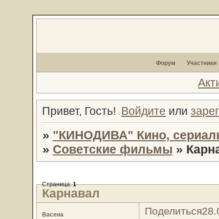
Форум
Участники
Акт
Привет, Гость!
Войдите
или
заре
»
"КИНОДИВА" Кино, сериал
»
Советские фильмы
»
Карн
Страница:
1
Карнавал
Поделиться
28.
Васена