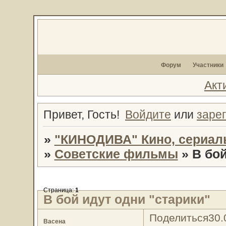
Форум
Участники
Акт
Привет, Гость!
Войдите
или
заре
»
"КИНОДИВА" Кино, сериал
»
Советские фильмы
»
В бой
Страница:
1
В бой идут одни "старики"
Поделиться
30.
Васена