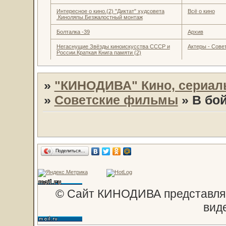
Интересное о кино.(2) "Диктат" худсовета
Всё о кино
.Киноляпы.Безжалостный монтаж
Болталка -39
Архив
Негаснущие Звёзды киноискусства СССР и
Актеры - Совет
России.Краткая Книга памяти (2)
»
"КИНОДИВА" Кино, сериал
»
Советские фильмы
»
В бой
Поделиться…
© Сайт КИНОДИВА представляе
вид