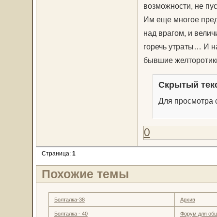
возможности, не пус
Им еще многое пред
над врагом, и велич
горечь утраты… И на
бывшие желторотик
Скрытый тек
Для просмотра с
0
Страница:
1
Похожие темы
Болталка-38
Архив
Болталка - 40
Форум для об