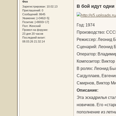
Фея
В бой идут одни
Зарегистрирован
: 10.02.13
Приглашений:
0
Сообщений:
8645
Уважение:
[+3462/-5]
Позитив:
[+8693/-17]
Год: 1974
Пол:
Женский
Провел на форуме:
Производство: С
23 дня 20 часов
Последний визит:
Режиссер: Леонид
08.03.26 21:32:14
Сценарий: Леонид 
Оператор: Владими
Композитор: Викто
В ролях: Леонид Бы
Сагдуллаев, Евгени
Смирнов, Виктор М
Описание:
Эта эскадрилья ста
новичков. Его «ста
пополнение из летны