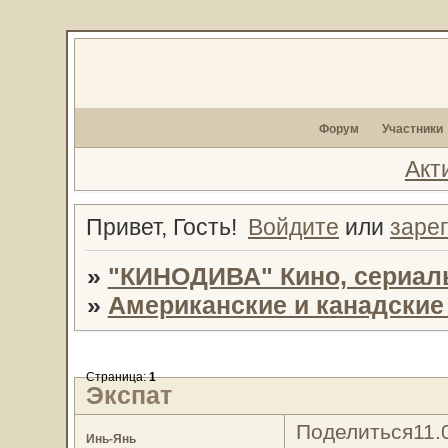
Форум
Участники
Акт
Привет, Гость!
Войдите
или
заре
»
"КИНОДИВА" Кино, сериал
»
Американские и канадски
Страница:
1
Экспат
Поделиться
11.
Инь-Янь