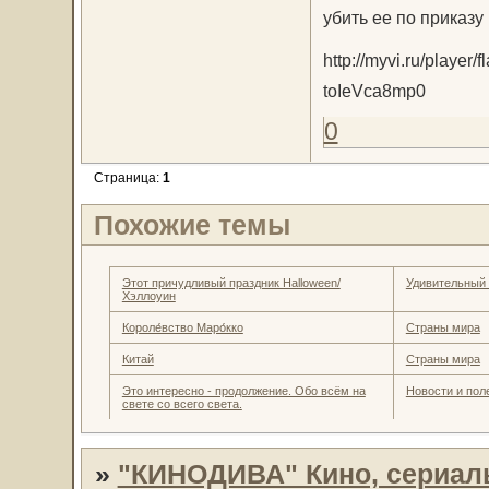
убить ее по приказу
http://myvi.ru/pla
toIeVca8mp0
0
Страница:
1
Похожие темы
Этот причудливый праздник Halloween/
Удивительный
Хэллоуин
Короле́вство Маро́кко
Страны мира
Китай
Страны мира
Это интересно - продолжение. Обо всём на
Новости и пол
свете со всего света.
»
"КИНОДИВА" Кино, сериал