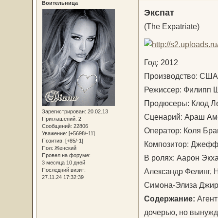
Воительница
Экспат
(The Expatriate)
Год: 2012
Производство: США
Режиссер: Филипп
Продюсеры: Клод Л
Зарегистрирован
: 20.02.13
Сценарий: Араш А
Приглашений:
2
Сообщений:
22806
Оператор: Коля Бр
Уважение:
[+5698/-11]
Позитив:
[+85/-1]
Композитор: Джеф
Пол:
Женский
Провел на форуме:
В ролях: Аарон Экха
3 месяца 10 дней
Александр Фелинг, 
Последний визит:
27.11.24 17:32:39
Симона-Элиза Дж
Содержание:
Агент
дочерью, но вынужд