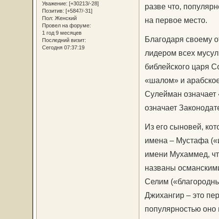
Уважение:
[+30213/-28]
разве что, популяр
Позитив:
[+5847/-31]
Пол:
Женский
на первое место.
Провел на форуме:
1 год 9 месяцев
Благодаря своему о
Последний визит:
Сегодня 07:37:19
лидером всех мусул
библейского царя С
«шалом» и арабское
Сулейман означает 
означает Законодат
Из его сыновей, ко
имена – Мустафа («
имени Мухаммед, чт
названы османскими
Селим («благородный
Джихангир – это пе
популярностью оно 