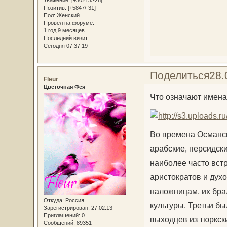
Позитив:
[+5847/-31]
Пол:
Женский
Провел на форуме:
1 год 9 месяцев
Последний визит:
Сегодня 07:37:19
Поделиться
28.
Fleur
Цветочная Фея
Что означают имена
Во времена Османск
арабские, персидск
наиболее часто вст
аристократов и дух
наложницам, их бра
Откуда:
Россия
культуры. Третьи б
Зарегистрирован
: 27.02.13
Приглашений:
0
выходцев из тюркски
Сообщений:
89351