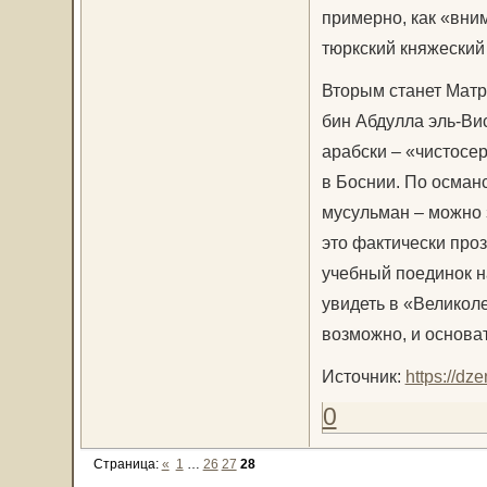
примерно, как «вним
тюркский княжеский 
Вторым станет Матра
бин Абдулла эль-Вис
арабски – «чистосе
в Боснии. По осман
мусульман – можно з
это фактически про
учебный поединок н
увидеть в «Великол
возможно, и основат
Источник:
https://d
0
Страница:
«
1
…
26
27
28