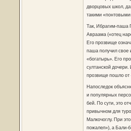
дворцовых школ, да
такими «понтовыми
Так, Ибрагим-паша 
Авраама («отец наро
Его прозвище означ
паша получил свое и
«богатырь». Его про
султанской дочери.
прозвище пошло от 
Напоследок объясню
и популярных персо
бей. По сути, это о
привычном для туро
Малкочоглу. При эт
пожалел»), а Бали-б