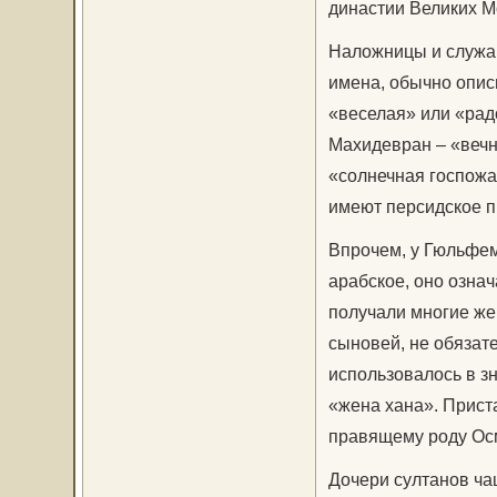
династии Великих М
Наложницы и служан
имена, обычно опис
«веселая» или «радо
Махидевран – «вечн
«солнечная госпожа
имеют персидское 
Впрочем, у Гюльфем
арабское, оно означ
получали многие же
сыновей, не обязат
использовалось в з
«жена хана». Прист
правящему роду Осм
Дочери султанов ча