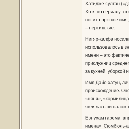
Хатидже-султан («до
Хотя по сериалу это
носит тюркское имя
– персидские.
Нигяр-калфа носила
использовалось в з
имени – это фактич
прислужниц среднег
за кухней, уборкой 
Имя Дайе-хатун, ли
происхождение. Оно
«няня», «кормилица»
являлась ни наложн
Евнухам гарема, вп
имена». Сюмбюль-ага