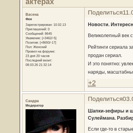
актерах
Поделиться
11.
Васена
Фея
Новости. Интересн
Зарегистрирован
: 10.02.13
Приглашений:
0
Сообщений:
8645
Великолепный век с
Уважение:
[+3462/-5]
Позитив:
[+8693/-17]
Рейтинги сериала за
Пол:
Женский
Провел на форуме:
продан сериал.
23 дня 20 часов
Последний визит:
И это понятно: увл
08.03.26 21:32:14
наряды, масштабные
+2
Поделиться
03.
Сандра
Модератор
Шапки-зефиры и ш
Сулеймана. Разбир
Если где-то в стар