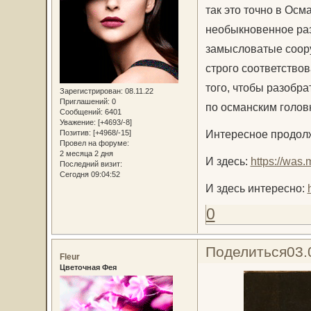
так это точно в Осм
необыкновенное раз
замысловатые соору
строго соответство
того, чтобы разобра
Зарегистрирован
: 08.11.22
Приглашений:
0
по османским голов
Сообщений:
6401
Уважение:
[+4693/-8]
Интересное продол
Позитив:
[+4968/-15]
Провел на форуме:
2 месяца 2 дня
И здесь:
https://was
Последний визит:
Сегодня 09:04:52
И здесь интересно:
0
Поделиться
03.
Fleur
Цветочная Фея