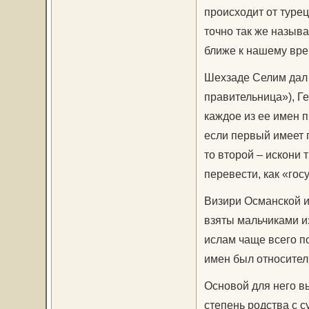
происходит от туре
точно так же назыв
ближе к нашему вре
Шехзаде Селим дал 
правительница»), Г
каждое из ее имен 
если первый имеет 
то второй – искони 
перевести, как «го
Визири Османской и
взяты мальчиками и
ислам чаще всего п
имен был относител
Основой для него в
степень родства с с