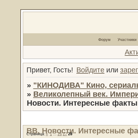
Форум
Участники
Акт
Привет, Гость!
Войдите
или
заре
»
"КИНОДИВА" Кино, сериал
»
Великолепный век. Импери
Новости. Интересные факты 
ВВ. Новости. Интересные фак
Страница:
«
1
…
26
27
28