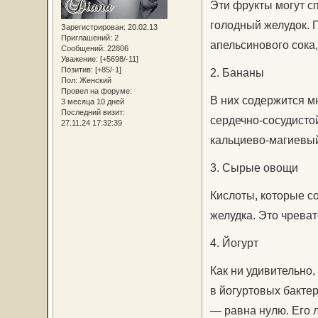
Эти фрукты могут сп
голодный желудок. 
Зарегистрирован
: 20.02.13
Приглашений:
2
апельсинового сока,
Сообщений:
22806
Уважение:
[+5698/-11]
Позитив:
[+85/-1]
2. Бананы
Пол:
Женский
Провел на форуме:
В них содержится м
3 месяца 10 дней
Последний визит:
сердечно-сосудисто
27.11.24 17:32:39
кальциево-магиевый
3. Сырые овощи
Кислоты, которые с
желудка. Это чреват
4. Йогурт
Как ни удивительно,
в йогуртовых бактер
— равна нулю. Его л