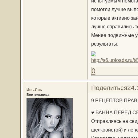
испытуемым помогал
помогли лучше выпо
которые активно за
лучше справились т
Менее подвижные уч
результаты.
0
Поделиться
24.
Инь-Янь
Воительница
9 РЕЦЕПТОВ ПРА
♥ ВАННА ПЕРЕД С
Отправляясь на сви
шелковистой) и лепе