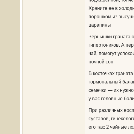
Храните ее в холоди
порошком из высуш
царапины
Зернышки граната о
гипертоников. А пе
чай, помогут успоко
ночной сон
В косточках гранат
гормональный балан
семечки — их нужно
у вас головные боли
При различных воспа
суставов, гинеколог
его так: 2 чайные л