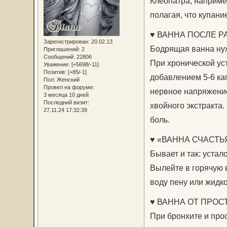
Клеопатра, наприме
полагая, что купани
♥ ВАННА ПОСЛЕ Р
Зарегистрирован
: 20.02.13
Бодрящая ванна нужн
Приглашений:
2
Сообщений:
22806
При хронической ус
Уважение:
[+5698/-11]
Позитив:
[+85/-1]
добавлением 5-6 кап
Пол:
Женский
Провел на форуме:
нервное напряжение
3 месяца 10 дней
Последний визит:
хвойного экстракта
27.11.24 17:32:39
боль.
♥ «ВАННА СЧАСТЬ
Бывает и так: устал
Вылейте в горячую 
воду пену или жидк
♥ ВАННА ОТ ПРОС
При бронхите и про