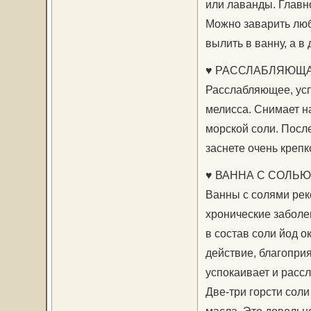
или лаванды. Главно
Можно заварить люб
вылить в ванну, а в
♥ РАССЛАБЛЯЮЩА
Расслабляющее, усп
мелисса. Снимает н
морской соли. Посл
заснете очень крепк
♥ ВАННА С СОЛЬЮ
Ванны с солями реко
хронические заболе
в состав соли йод 
действие, благопри
успокаивает и рассл
Две-три горсти соли