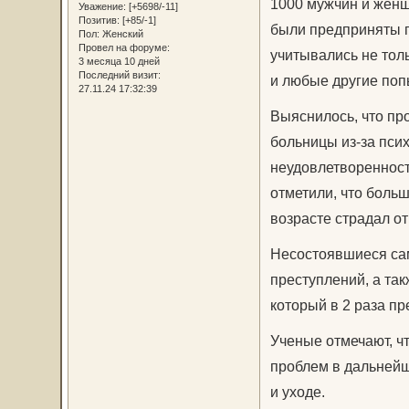
1000 мужчин и женщ
Уважение:
[+5698/-11]
Позитив:
[+85/-1]
были предприняты п
Пол:
Женский
Провел на форуме:
учитывались не толь
3 месяца 10 дней
Последний визит:
и любые другие поп
27.11.24 17:32:39
Выяснилось, что пр
больницы из-за пси
неудовлетворенност
отметили, что больш
возрасте страдал о
Несостоявшиеся сам
преступлений, а та
который в 2 раза п
Ученые отмечают, чт
проблем в дальнейш
и уходе.