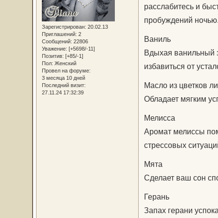
расслабитесь и быст
пробуждений ночью
Зарегистрирован
: 20.02.13
Приглашений:
2
Ваниль
Сообщений:
22806
Уважение:
[+5698/-11]
Вдыхая ванильный з
Позитив:
[+85/-1]
Пол:
Женский
избавиться от устал
Провел на форуме:
3 месяца 10 дней
Масло из цветков л
Последний визит:
27.11.24 17:32:39
Обладает мягким у
Мелисса
Аромат мелиссы пом
стрессовых ситуаци
Мята
Сделает ваш сон сп
Герань
Запах герани успок