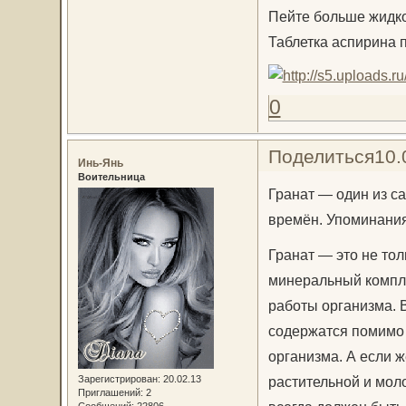
Пейте больше жидкос
Таблетка аспирина 
0
Поделиться
10.
Инь-Янь
Воительница
Гранат — один из с
времён. Упоминания
Гранат — это не тол
минеральный компле
работы организма. В
содержатся помимо 
организма. А если 
Зарегистрирован
: 20.02.13
растительной и моло
Приглашений:
2