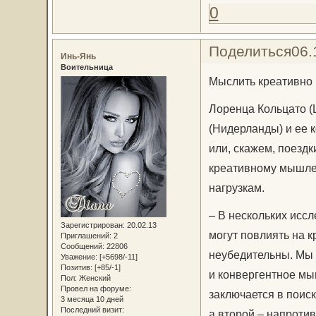
0
Поделиться
06.
Инь-Янь
Воительница
Мыслить креативно 
Лоренца Кольцато (L
(Нидерланды) и ее 
или, скажем, поездк
креативному мышлен
нагрузкам.
– В нескольких исс
Зарегистрирован
: 20.02.13
могут повлиять на 
Приглашений:
2
Сообщений:
22806
неубедительны. Мы 
Уважение:
[+5698/-11]
Позитив:
[+85/-1]
и конвергентное мы
Пол:
Женский
Провел на форуме:
заключается в поис
3 месяца 10 дней
Последний визит:
а второй – напротив