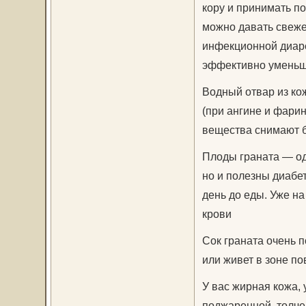
кору и принимать по
можно давать свеже
инфекционной диаре
эффективно уменьша
Водный отвар из ко
(при ангине и фарин
вещества снимают б
Плоды граната — од
но и полезны диабет
день до еды. Уже на
крови
Сок граната очень 
или живет в зоне п
У вас жирная кожа,
поджаренной, толче