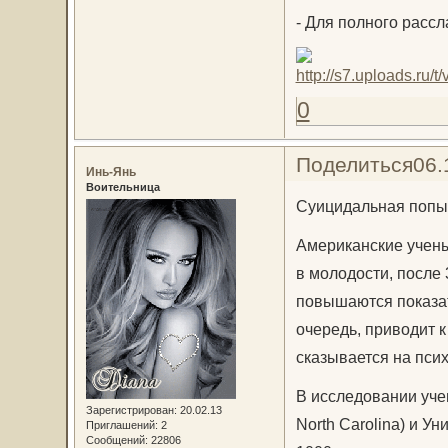
- Для полного расс
0
Поделиться
06.
Инь-Янь
Воительница
Суицидальная попы
Американские учены
в молодости, после
повышаются показат
очередь, приводит к
сказывается на пси
В исследовании учен
Зарегистрирован
: 20.02.13
North Carolina) и У
Приглашений:
2
Сообщений:
22806