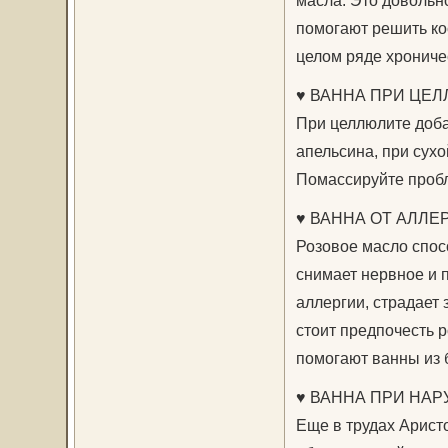
масла. Это довольн
помогают решить ко
целом ряде хрониче
♥ ВАННА ПРИ ЦЕЛ
При целлюлите доба
апельсина, при сух
Помассируйте пробл
♥ ВАННА ОТ АЛЛ
Розовое масло спосо
снимает нервное и 
аллергии, страдает
стоит предпочесть 
помогают ванны из 
♥ ВАННА ПРИ НА
Еще в трудах Арист