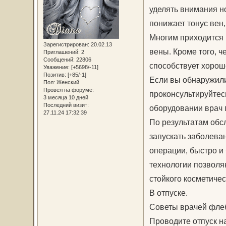
уделять внимания н
понижает тонус вен
Многим приходится 
Зарегистрирован
: 20.02.13
вены. Кроме того, ч
Приглашений:
2
Сообщений:
22806
способствует хорош
Уважение:
[+5698/-11]
Позитив:
[+85/-1]
Если вы обнаружили,
Пол:
Женский
Провел на форуме:
проконсультируйтес
3 месяца 10 дней
Последний визит:
оборудовании врач п
27.11.24 17:32:39
По результатам обс
запускать заболева
операции, быстро и
технологии позволяю
стойкого косметиче
В отпуске.
Советы врачей фле
Проводите отпуск на