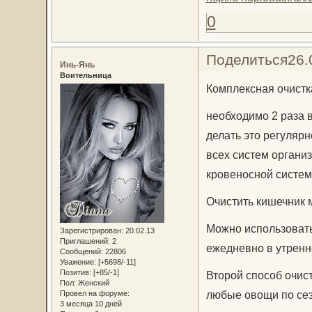
0
Поделиться
26.
Инь-Янь
Воительница
Комплексная очистк
необходимо 2 раза в
делать это регуляр
всех систем органи
кровеносной систем
Очистить кишечник 
Можно использовать
Зарегистрирован
: 20.02.13
Приглашений:
2
ежедневно в утренн
Сообщений:
22806
Уважение:
[+5698/-11]
Позитив:
[+85/-1]
Второй способ очис
Пол:
Женский
любые овощи по сезо
Провел на форуме:
3 месяца 10 дней