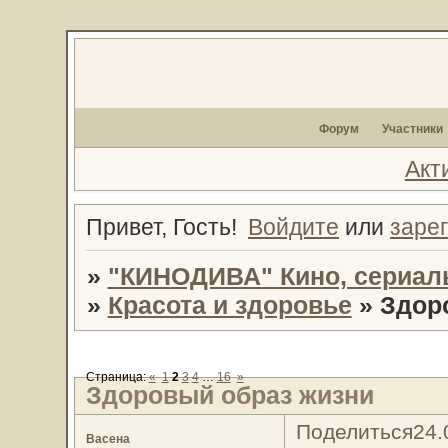
Форум
Участники
Акт
Привет, Гость!
Войдите
или
заре
»
"КИНОДИВА" Кино, сериал
»
Красота и здоровье
»
Здор
Страница:
«
1
2
3
4
…
16
»
Здоровый образ жизни
Поделиться
24.
Васена