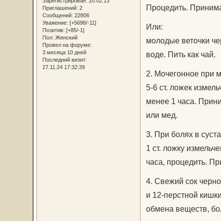
Зарегистрирован
: 20.02.13
Процедить. Принимат
Приглашений:
2
Сообщений:
22806
Уважение:
[+5698/-11]
Или:
Позитив:
[+85/-1]
Пол:
Женский
молодые веточки че
Провел на форуме:
3 месяца 10 дней
воде. Пить как чай.
Последний визит:
27.11.24 17:32:39
2. Мочегонное при 
5-6 ст. ложек измел
менее 1 часа. Прини
или мед.
3. При болях в суста
1 ст. ложку измельче
часа, процедить. При
4. Свежий сок черн
и 12-перстной кишк
обмена веществ, бо