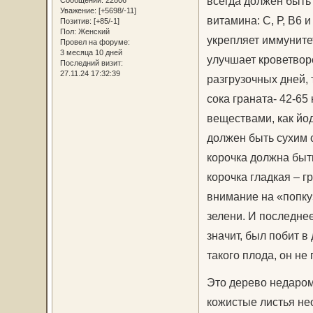
всегда должен быть
Сообщений:
22806
Уважение:
[+5698/-11]
витамина: С, Р, B6 
Позитив:
[+85/-1]
Пол:
Женский
укрепляет иммуните
Провел на форуме:
3 месяца 10 дней
улучшает кроветвор
Последний визит:
27.11.24 17:32:39
разгрузочных дней, т
сока граната- 42-65
веществами, как йод
должен быть сухим с
корочка должна быт
корочка гладкая – 
внимание на «попку»
зелени. И последне
значит, был побит в
такого плода, он не
Это дерево недаром
кожистые листья не