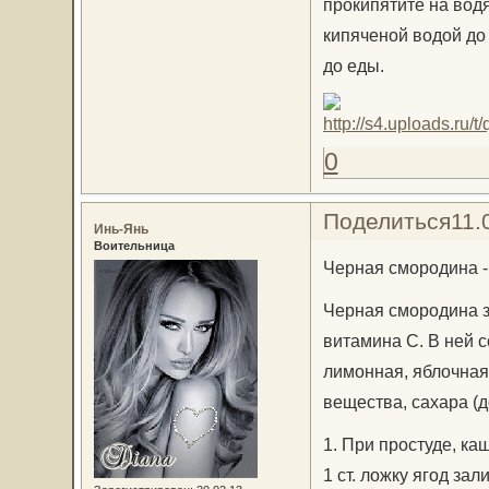
прокипятите на водя
кипяченой водой до 
до еды.
0
Поделиться
11.
Инь-Янь
Воительница
Черная смородина -
Черная смородина з
витамина С. В ней с
лимонная, яблочная
вещества, сахара (д
1. При простуде, ка
1 ст. ложку ягод зал