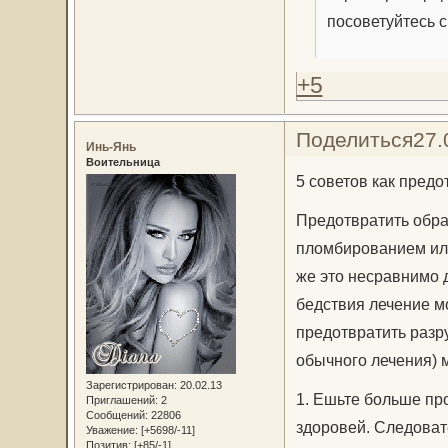
посоветуйтесь с
+5
Поделиться
27.
Инь-Янь
Воительница
5 советов как пред
Предотвратить обра
пломбированием или
же это несравнимо 
бедствия лечение мо
предотвратить разр
обычного лечения) 
Зарегистрирован
: 20.02.13
1. Ешьте больше про
Приглашений:
2
Сообщений:
22806
здоровей. Следоват
Уважение:
[+5698/-11]
Позитив:
[+85/-1]