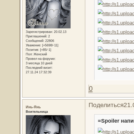
Зарегистрирован
: 20.02.13
Приглашений:
2
Сообщений:
22806
Уважение:
[+5698/-11]
Позитив:
[+85/-1]
Пол:
Женский
Провел на форуме:
3 месяца 10 дней
Последний визит:
27.11.24 17:32:39
0
Поделиться
21.
Инь-Янь
Воительница
=Spoiler напи