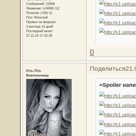
Сообщений:
22806
Уважение:
[+5698/-11]
Позитив:
[+85/-1]
Пол:
Женский
Провел на форуме:
3 месяца 10 дней
Последний визит:
27.11.24 17:32:39
0
Поделиться
21.
Инь-Янь
Воительница
=Spoiler напи