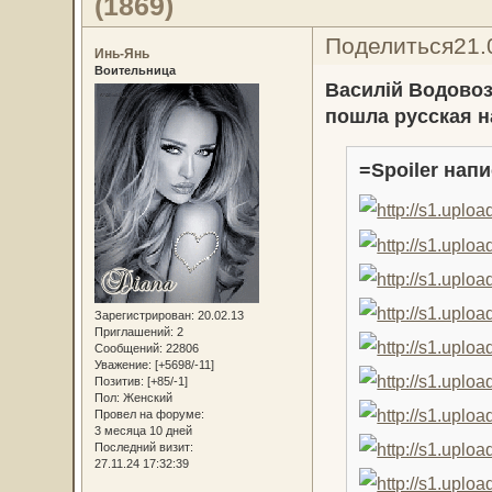
(1869)
Поделиться
21.
Инь-Янь
Воительница
Василiй Водовоз
пошла русская на
=Spoiler напи
Зарегистрирован
: 20.02.13
Приглашений:
2
Сообщений:
22806
Уважение:
[+5698/-11]
Позитив:
[+85/-1]
Пол:
Женский
Провел на форуме:
3 месяца 10 дней
Последний визит:
27.11.24 17:32:39