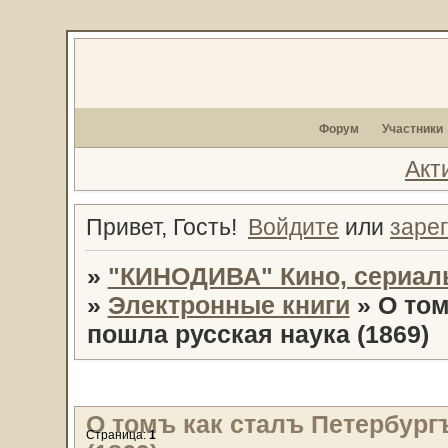
Форум
Участники
Акт
Привет, Гость!
Войдите
или
заре
»
"КИНОДИВА" Кино, сериал
»
Электронные книги
»
О том
пошла русская наука (1869)
О томъ как сталъ Петербургъ
Страница:
1