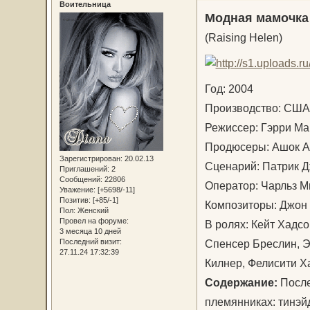
Воительница
Модная мамочка
(Raising Helen)
Год: 2004
Производство: С
Режиссер: Гэрри 
Продюсеры: Ашок А
Зарегистрирован
: 20.02.13
Сценарий: Патрик Д
Приглашений:
2
Сообщений:
22806
Оператор: Чарльз 
Уважение:
[+5698/-11]
Позитив:
[+85/-1]
Композиторы: Джон
Пол:
Женский
Провел на форуме:
В ролях: Кейт Хадсо
3 месяца 10 дней
Спенсер Бреслин, Э
Последний визит:
27.11.24 17:32:39
Килнер, Фелисити
Содержание:
После
племянниках: тинэй