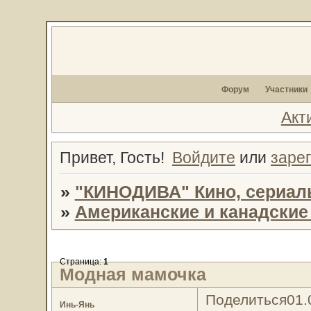
Форум
Участники
Акт
Привет, Гость!
Войдите
или
заре
»
"КИНОДИВА" Кино, сериал
»
Американские и канадски
Страница:
1
Модная мамочка
Поделиться
01.
Инь-Янь