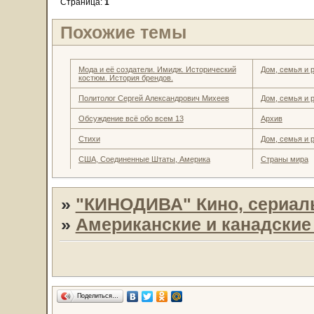
Страница:
1
Похожие темы
Мода и её создатели. Имидж. Исторический
Дом, семья и 
костюм. История брендов.
Политолог Сергей Александрович Михеев
Дом, семья и 
Обсуждение всё обо всем 13
Архив
Стихи
Дом, семья и 
США, Соединенные Штаты, Америка
Страны мира
»
"КИНОДИВА" Кино, сериал
»
Американские и канадски
Поделиться…