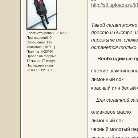
Такой салат можно
просто и быстро, и
Зарегистрирован
: 22.02.13
Приглашений:
0
нарежьте их, сложи
Сообщений:
125
останется только 
Уважение:
[+57/-1]
Позитив:
[+20/-0]
Провел на форуме:
Необходимые п
12 часов 17 минут
Последний визит:
свежие шампиньон
28.03.13 19:13:36
лимонный сок
красный или белый 
Для салатной зап
оливковое масло
лимонный сок
черный молотый пе
душистый молотый 