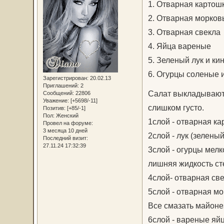
1. Отварная картош
2. Отварная морков
3. Отварная свекла
4. Яйца вареные
5. Зеленый лук и ки
6. Огурцы соленые
Зарегистрирован
: 20.02.13
Приглашений:
2
Салат выкладывают
Сообщений:
22806
Уважение:
[+5698/-11]
слишком густо.
Позитив:
[+85/-1]
Пол:
Женский
1слой - отварная ка
Провел на форуме:
3 месяца 10 дней
2слой - лук (зелены
Последний визит:
27.11.24 17:32:39
3слой - огурцы мел
лишняя жидкость ст
4слой- отварная све
5слой - отварная мо
Все смазать майонез
6слой - вареные яйц