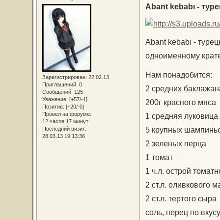
Abant kebabı - ту
Abant kebabı - тур
одноименному крате
Нам понадобится:
Зарегистрирован
: 22.02.13
Приглашений:
0
2 средних баклажан
Сообщений:
125
Уважение:
[+57/-1]
200г красного мяса
Позитив:
[+20/-0]
Провел на форуме:
1 средняя луковица
12 часов 17 минут
5 крупных шампинь
Последний визит:
28.03.13 19:13:36
2 зеленых перца
1 томат
1 ч.л. острой томат
2 ст.л. оливкового м
2 ст.л. тертого сыра
соль, перец по вкус