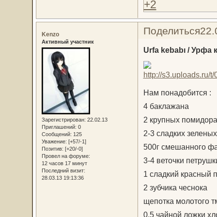
+2
Поделиться
22.
Kenzo
Активный участник
Urfa kebabı / Урфа 
Нам понадобится :
4 баклажана
2 крупных помидор
Зарегистрирован
: 22.02.13
Приглашений:
0
2-3 сладких зелены
Сообщений:
125
Уважение:
[+57/-1]
500г смешанного фа
Позитив:
[+20/-0]
Провел на форуме:
3-4 веточки петрушк
12 часов 17 минут
Последний визит:
1 сладкий красный 
28.03.13 19:13:36
2 зубчика чеснока
щепотка молотого т
0,5 чайной ложки хло