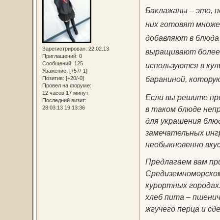
Баклажаны – это, п
них готовят множес
добавляют в блюда 
Зарегистрирован
: 22.02.13
выращивают более 4
Приглашений:
0
Сообщений:
125
используются в ку
Уважение:
[+57/-1]
бараниной, котору
Позитив:
[+20/-0]
Провел на форуме:
12 часов 17 минут
Если вы решите пр
Последний визит:
в таком блюде непр
28.03.13 19:13:36
для украшения блюд
замечательных инг
необыкновенно вкус
Предлагаем вам при
Средиземноморском 
курортных городах
хлеб пита – пшени
жгучего перца и с