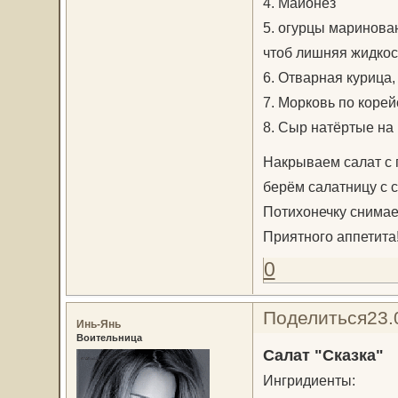
4. Майонез
5. огурцы маринова
чтоб лишняя жидкос
6. Отварная курица,
7. Морковь по корей
8. Сыр натёртые на
Накрываем салат с 
берём салатницу с с
Потихонечку снимае
Приятного аппетита
0
Поделиться
23.
Инь-Янь
Воительница
Салат "Сказка"
Ингридиенты: