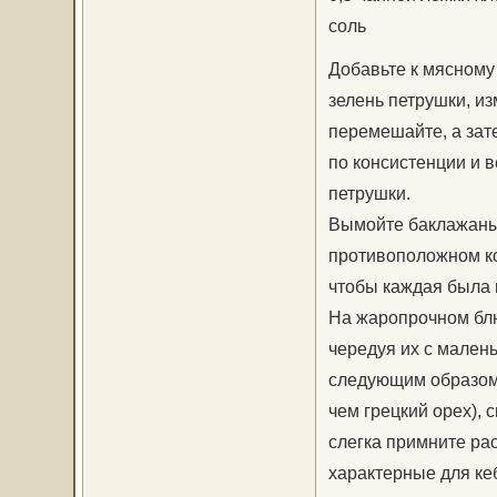
соль
Добавьте к мясному
зелень петрушки, и
перемешайте, а зат
по консистенции и 
петрушки.
Вымойте баклажаны,
противоположном ко
чтобы каждая была 
На жаропрочном блю
чередуя их с мален
следующим образом:
чем грецкий орех), 
слегка примните ра
характерные для ке