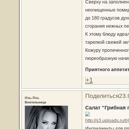
Сверху на заполнен
неочищенные помидо
до 180 градусов дух
сгорания нежных пе
К этому блюду идеа
тарелкой свежей зе
Кожуру пропеченног
пюреобразную начинк
Приятного аппетита
+1
Поделиться
23.
Инь-Янь
Воительница
Салат "Грибная 
Ингридиенты для пр