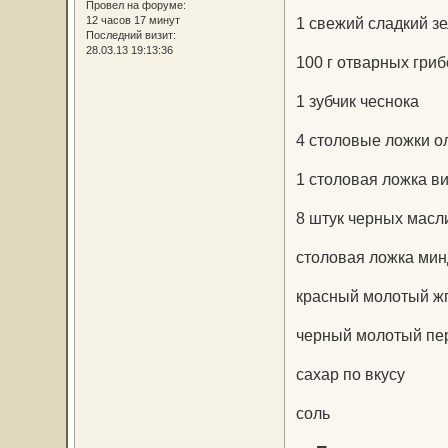
Провел на форуме:
12 часов 17 минут
1 свежий сладкий з
Последний визит:
28.03.13 19:13:36
100 г отварных гри
1 зубчик чеснока
4 столовые ложки о
1 столовая ложка в
8 штук черных масл
столовая ложка мин
красный молотый жг
черный молотый пер
сахар по вкусу
соль