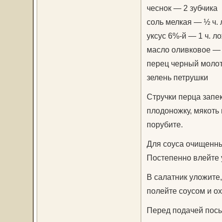
чеснок — 2 зубчика
соль мелкая — ½ ч.
уксус 6%-й — 1 ч. л
масло оливковое — 4
перец черный молот
зелень петрушки
Стручки перца запек
плодоножку, мякоть
порубите.
Для соуса очищенны
Постепенно влейте у
В салатник уложите,
полейте соусом и ох
Перед подачей посы