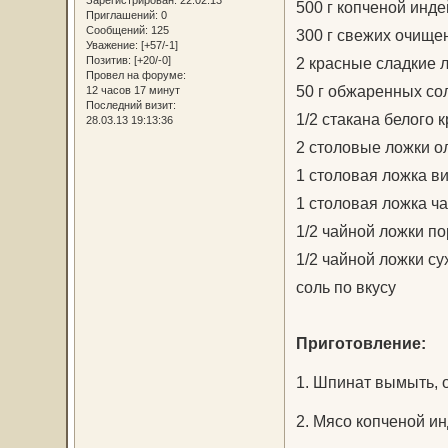
500 г копченой инде
Приглашений:
0
Сообщений:
125
300 г свежих очищ
Уважение:
[+57/-1]
Позитив:
[+20/-0]
2 красные сладкие 
Провел на форуме:
50 г обжаренных со
12 часов 17 минут
Последний визит:
1/2 стакана белого 
28.03.13 19:13:36
2 столовые ложки о
1 столовая ложка в
1 столовая ложка ча
1/2 чайной ложки п
1/2 чайной ложки су
соль по вкусу
Приготовление:
1. Шпинат вымыть, о
2. Мясо копченой и