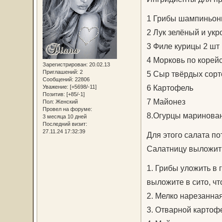
1 Грибы шампиньон
2 Лук зелёный и укр
3 Филе курицы 2 шт 
4 Морковь по корей
Зарегистрирован
: 20.02.13
Приглашений:
2
5 Сыр твёрдых сорт
Сообщений:
22806
6 Картофель
Уважение:
[+5698/-11]
Позитив:
[+85/-1]
7 Майонез
Пол:
Женский
Провел на форуме:
8.Огурцы маринова
3 месяца 10 дней
Последний визит:
27.11.24 17:32:39
Для этого салата по
Салатницу выложить
1. Грибы уложить в 
выложите в сито, чт
2. Мелко нарезанная
3. Отварной картоф