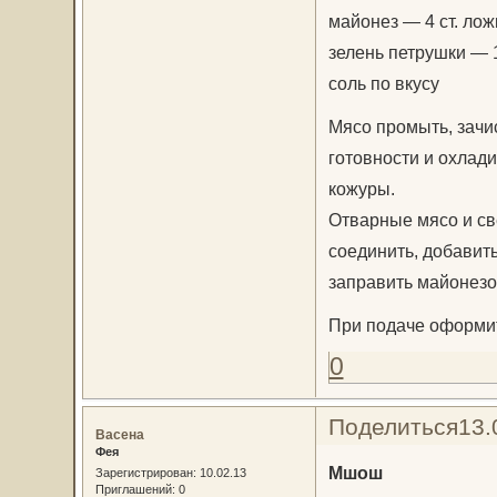
майонез — 4 ст. лож
зелень петрушки — 
соль по вкусу
Мясо промыть, зачис
готовности и охлади
кожуры.
Отварные мясо и све
соединить, добавит
заправить майонезо
При подаче оформит
0
Поделиться
13.
Васена
Фея
Мшош
Зарегистрирован
: 10.02.13
Приглашений:
0