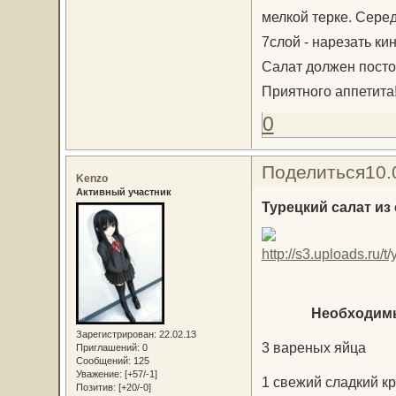
мелкой терке. Серед
7слой - нарезать кин
Салат должен постоя
Приятного аппетита
0
Поделиться
10.
Kenzo
Активный участник
Турецкий салат из
Необходимы
Зарегистрирован
: 22.02.13
3 вареных яйца
Приглашений:
0
Сообщений:
125
Уважение:
[+57/-1]
1 свежий сладкий к
Позитив:
[+20/-0]