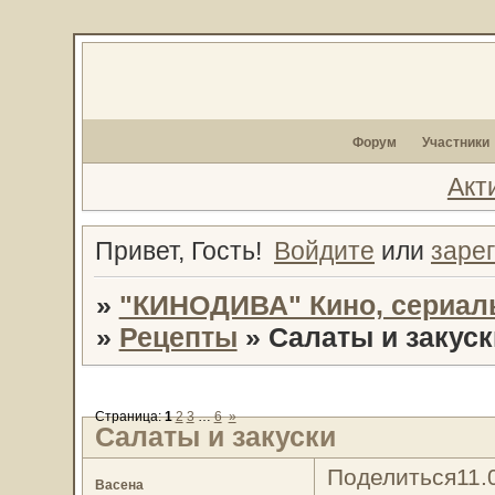
Форум
Участники
Акт
Привет, Гость!
Войдите
или
заре
»
"КИНОДИВА" Кино, сериал
»
Рецепты
»
Салаты и закуск
Страница:
1
2
3
…
6
»
Салаты и закуски
Поделиться
11.
Васена