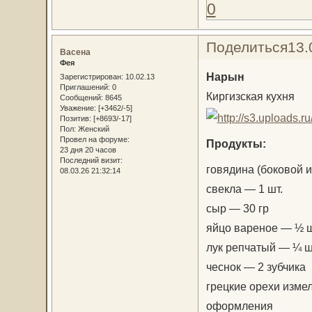
0
Поделиться
13.
Васена
Фея
Нарын
Зарегистрирован
: 10.02.13
Приглашений:
0
Киргизская кухня
Сообщений:
8645
Уважение:
[+3462/-5]
Позитив:
[+8693/-17]
Пол:
Женский
Провел на форуме:
Продукты:
23 дня 20 часов
Последний визит:
говядина (боковой и
08.03.26 21:32:14
свекла — 1 шт.
сыр — 30 гр
яйцо вареное — ½ ш
лук репчатый — ¼ ш
чеснок — 2 зубчика
грецкие орехи измел
оформления