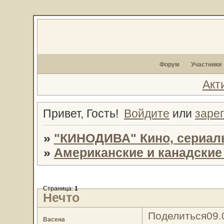
Форум
Участники
Акт
Привет, Гость!
Войдите
или
заре
»
"КИНОДИВА" Кино, сериал
»
Американские и канадски
Страница:
1
Нечто
Поделиться
09.
Васена