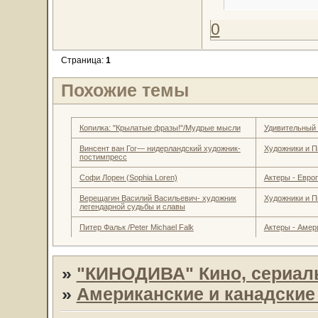
0
Страница:
1
Похожие темы
Копилка: "Крылатые фразы!"/Мудрые мысли
Удивительный
Винсент ван Гог— нидерландский художник-
Художники и П
постимпресс
Софи Лорен (Sophia Loren)
Актеры - Евро
Верещагин Василий Васильевич- художник
Художники и П
легендарной судьбы и славы
Питер Фальк /Peter Michael Falk
Актеры - Амер
»
"КИНОДИВА" Кино, сериал
»
Американские и канадски