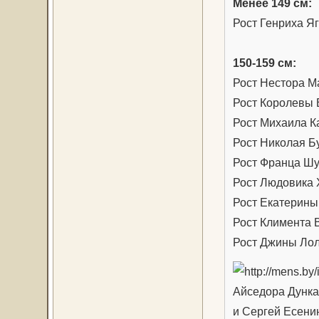
Менее 149 см:
Рост Генриха Яг
150-159 см:
Рост Нестора М
Рост Королевы 
Рост Михаила К
Рост Николая Б
Рост Франца Шу
Рост Людовика X
Рост Екатерины 
Рост Климента 
Рост Джины Лол
Айседора Дунк
и Сергей Есени