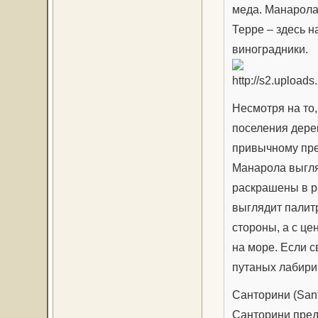
меда. Манарола
Терре – здесь 
виноградники.
Несмотря на то,
поселения дерев
привычному пред
Манарола выгля
раскрашены в ра
выглядит палитр
стороны, а с ц
на море. Если с
путаных лабири
Санторини (Sant
Санторини пред