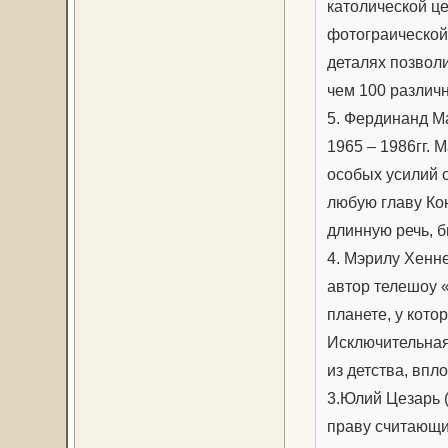
католической це
фотограической
деталях позволи
чем 100 различ
5. Фердинанд М
1965 – 1986гг.
особых усилий 
любую главу Ко
длинную речь, б
4. Мэрилу Хенн
автор телешоу 
планете, у кото
Исключительная
из детства, впл
3.Юлий Цезарь (1
праву считающи