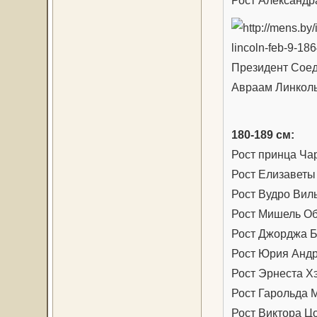
Президент Сое
Авраам Линколь
180-189 см:
Рост принца Чар
Рост Елизаветы
Рост Вудро Виль
Рост Мишель Об
Рост Джорджа Б
Рост Юрия Андр
Рост Эрнеста Х
Рост Гарольда 
Рост Виктора Цо