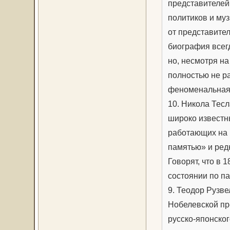
представителей
политиков и му
от представите
биография всег
но, несмотря на
полностью не ра
феноменальная
10. Никола Тесл
широко известн
работающих на 
памятью» и ред
Говорят, что в 1
состоянии по па
9. Теодор Рузве
Нобелевской пре
русско-японског