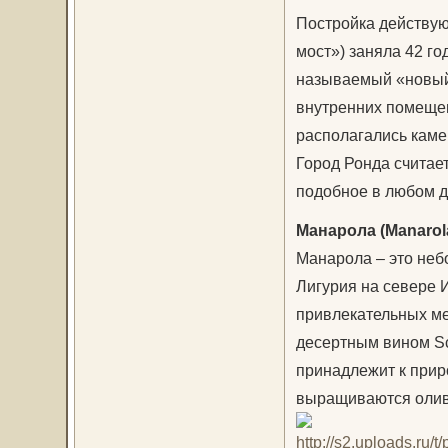
Постройка действую
мост») заняла 42 го
называемый «новый»
внутренних помеще
располагались камер
Город Ронда считае
подобное в любом д
Манарола (Manarol
Манарола – это неб
Лигурия на севере И
привлекательных ме
десертным вином Sc
принадлежит к прир
выращиваются олив