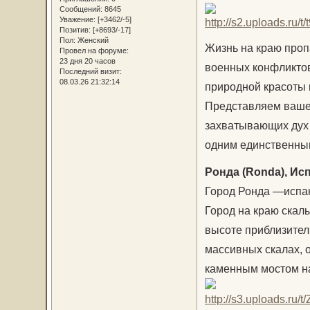
Сообщений:
8645
Уважение:
[+3462/-5]
Позитив:
[+8693/-17]
Пол:
Женский
Жизнь на краю проп
Провел на форуме:
23 дня 20 часов
военных конфликтов
Последний визит:
08.03.26 21:32:14
природной красоты 
Представляем ваше
захватывающих дух 
одним единственны
Ронда (Ronda), Ис
Город Ронда —испан
Город на краю скал
высоте приблизител
массивных скалах, 
каменным мостом на