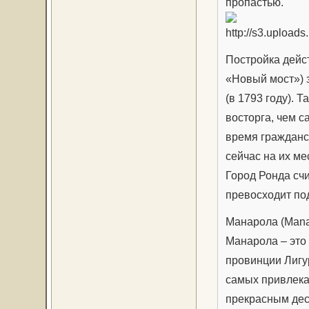
пропастью.
Постройка дейс
«Новый мост») 
(в 1793 году).
восторга, чем 
время гражданс
сейчас на их ме
Город Ронда сч
превосходит по
Манарола (Mana
Манарола – это
провинции Лигур
самых привлека
прекрасным дес