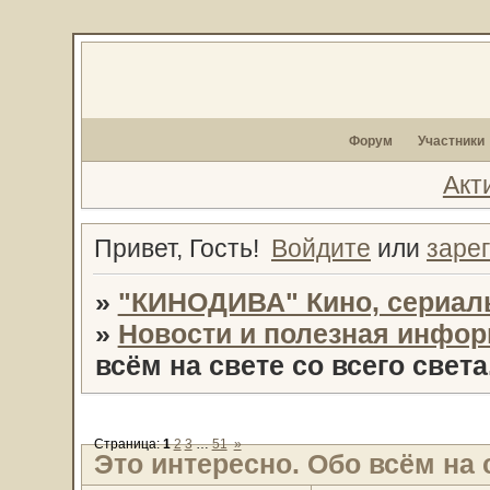
Форум
Участники
Акт
Привет, Гость!
Войдите
или
заре
»
"КИНОДИВА" Кино, сериал
»
Новости и полезная инфо
всём на свете со всего света
Страница:
1
2
3
…
51
»
Это интересно. Обо всём на с