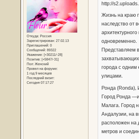
Жизнь на краю 
наследство от 
архитектурного
Откуда:
Россия
одновременно.
Зарегистрирован
: 27.02.13
Приглашений:
0
Представляем 
Сообщений:
89322
Уважение:
[+30211/-28]
захватывающих 
Позитив:
[+5847/-31]
Пол:
Женский
города с одним
Провел на форуме:
1 год 9 месяцев
улицами.
Последний визит:
Сегодня 07:17:27
Ронда (Ronda),
Город Ронда —и
Малага. Город 
Андалузии, на 
расположен на д
метров и соеди