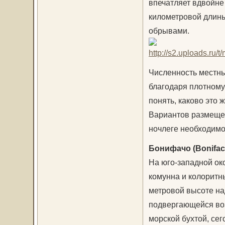
впечатляет вдвойне 
километровой длины
обрывами.
Численность местных
благодаря плотному
понять, каково это 
Вариантов размещени
ночлеге необходимо
Бонифачо (Bonifac
На юго-западной ок
комунна и колоритн
метровой высоте на
подвергающейся воз
морской бухтой, сег