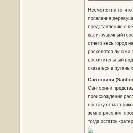
Несмотря на то, что
поселения деревушк
представлению о де
как игрушечный гор
отчего весь город н
расходятся лучами 
восхитительный вид
оказаться в путаны
Санторини (Santori
Санторини представ
происхождения расп
востоку от материк
землетрясения, прои
тогда остаток крате