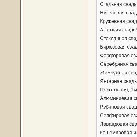
Стальная свадьб
Никелевая свад
Кружевная свад
Агатовая свадьб
Стеклянная сва
Бирюзовая свад
Фарфоровая сва
Серебряная сва
Жемчужная свад
Янтарная свадь
Полотняная, Ль
Алюминиевая св
Рубиновая свад
Сапфировая сва
Лавандовая сва
Кашемировая ил