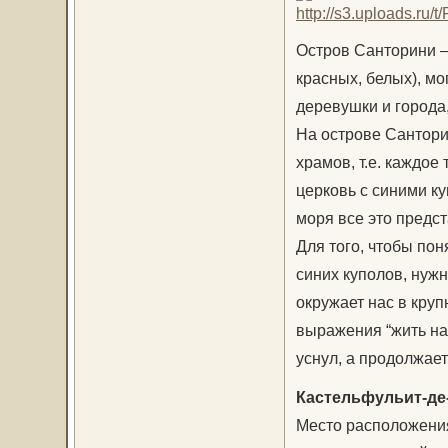
Остров Санторини –
красных, белых), м
деревушки и города
На острове Сантори
храмов, т.е. каждое
церковь с синими к
моря все это предс
Для того, чтобы по
синих куполов, нужн
окружает нас в кру
выражения “жить на 
уснул, а продолжае
Кастельфульит-де-ла
Место расположения