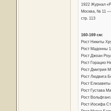
1922 Журнал «Р
Москва, № 11 —
стр. 113
160-169 см:
Рост Никиты Хр
Рост Мадонны 1
Рост Джоан Роул
Рост Горацио Н
Рост Дмитрия М
Рост Людвига Б
Рост Елизаветы 
Рост Густава Ма
Рост Вольфганг
Рост Иосифа Ст
Рост Марка Бер