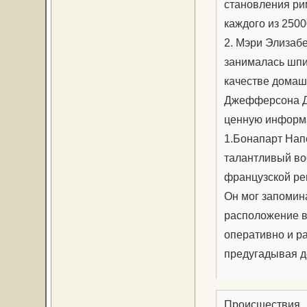
становления рим
каждого из 2500
2. Мэри Элизабе
занималась шпи
качестве домаш
Джефферсона Дэ
ценную информ
1.Бонапарт Нап
талантливый во
французской ре
Он мог запомин
расположение в
оперативно и р
предугадывая д
Происшествия.