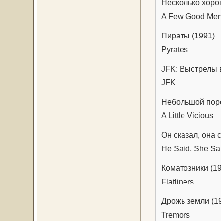
Несколько хоро
A Few Good Me
Пираты (1991)
Pyrates
JFK: Выстрелы 
JFK
Небольшой поро
A Little Vicious
Он сказал, она 
He Said, She Sa
Коматозники (1
Flatliners
Дрожь земли (1
Tremors