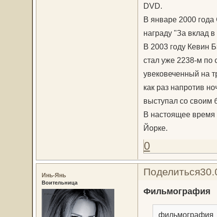
DVD.
В январе 2000 года
награду "За вклад в
В 2003 году Кевин 
стал уже 2238-м по 
увековеченный на т
как раз напротив но
выступал со своим 
В настоящее время 
Йорке.
0
Поделиться
30.
Инь-Янь
Воительница
Фильмография
фильмография