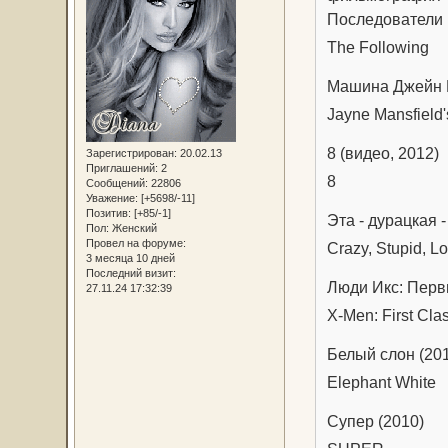
Последователи (с
The Following
Машина Джейн 
Jayne Mansfield'
8 (видео, 2012)
Зарегистрирован
: 20.02.13
Приглашений:
2
8
Сообщений:
22806
Уважение:
[+5698/-11]
Позитив:
[+85/-1]
Эта - дурацкая 
Пол:
Женский
Провел на форуме:
Crazy, Stupid, L
3 месяца 10 дней
Последний визит:
Люди Икс: Перв
27.11.24 17:32:39
X-Men: First Cla
Белый слон (20
Elephant White
Супер (2010)