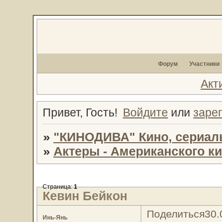
Форум
Участники
Акт
Привет, Гость!
Войдите
или
заре
»
"КИНОДИВА" Кино, сериал
»
Актеры - Американского к
Страница:
1
Кевин Бейкон
Поделиться
30.
Инь-Янь