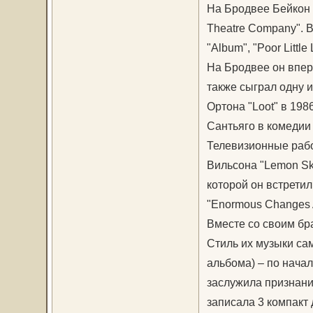
На Бродвее Бейкон и
Theatre Company". В
"Album", "Poor Littl
На Бродвее он впер
также сыграл одну 
Ортона "Loot" в 198
Сантьяго в комедии 
Телевизионные раб
Вильсона "Lemon Sky
которой он встрети
"Enormous Changes A
Вместе со своим бра
Стиль их музыки са
альбома) – по начал
заслужила признани
записала 3 компакт