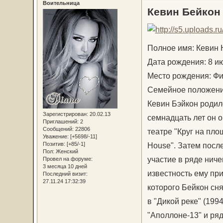
Воительница
Кевин Бейкон
Полное имя: Кевин 
Дата рождения: 8 ию
Место рождения: Ф
Семейное положение
Кевин Бэйкон родил
Зарегистрирован
: 20.02.13
семнадцать лет он 
Приглашений:
2
Сообщений:
22806
театре "Круг на пло
Уважение:
[+5698/-11]
House". Затем посл
Позитив:
[+85/-1]
Пол:
Женский
участие в ряде нич
Провел на форуме:
3 месяца 10 дней
известность ему при
Последний визит:
27.11.24 17:32:39
которого Бейкон сня
в "Дикой реке" (199
"Аполлоне-13" и ряд