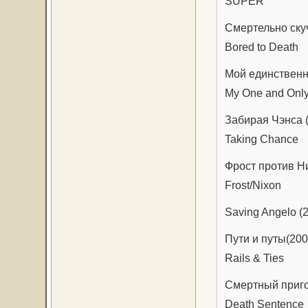
SUPER
Смертельно ску
Bored to Death
Мой единственн
My One and Onl
Забирая Чэнса (
Taking Chance
Фрост против Н
Frost/Nixon
Saving Angelo (
Пути и путы(200
Rails & Ties
Смертный приго
Death Sentence