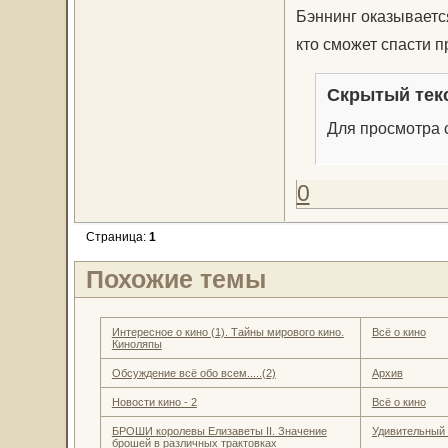
Бэннинг оказываетс
кто сможет спасти п
Скрытый тек
Для просмотра с
0
Страница:
1
Похожие темы
Интересное о кино (1). Тайны мирового кино.
Всё о кино
Киноляпы
Обсуждение всё обо всем.....(2)
Архив
Новости кино - 2
Всё о кино
БРОШИ королевы Елизаветы II. Значение
Удивительный
брошей в различных трактовках