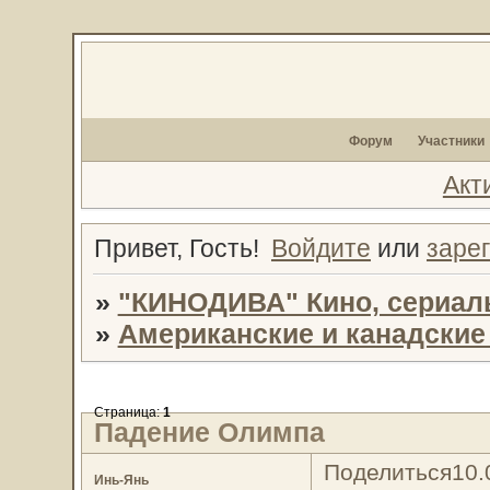
Форум
Участники
Акт
Привет, Гость!
Войдите
или
заре
»
"КИНОДИВА" Кино, сериал
»
Американские и канадски
Страница:
1
Падение Олимпа
Поделиться
10.
Инь-Янь