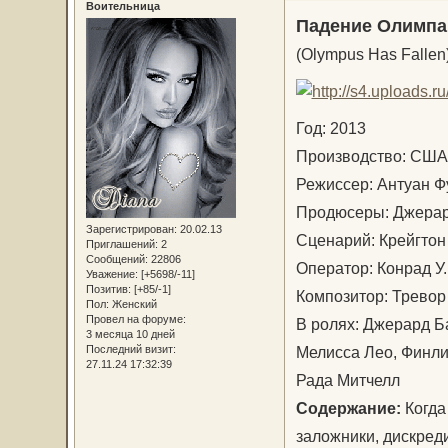
Воительница
Падение Олимпа
(Olympus Has Fallen
Год: 2013
Производство: С
Режиссер: Антуан 
Продюсеры: Джерард
Зарегистрирован
: 20.02.13
Сценарий: Крейгтон
Приглашений:
2
Сообщений:
22806
Оператор: Конрад 
Уважение:
[+5698/-11]
Позитив:
[+85/-1]
Композитор: Трево
Пол:
Женский
Провел на форуме:
В ролях: Джерард Б
3 месяца 10 дней
Мелисса Лео, Финли
Последний визит:
27.11.24 17:32:39
Рада Митчелл
Содержание:
Когда
заложники, дискред