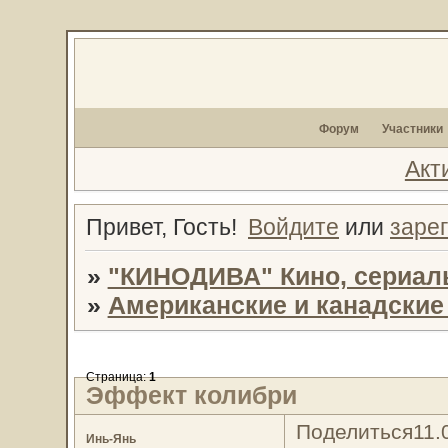
Форум
Участники
Акт
Привет, Гость!
Войдите
или
заре
»
"КИНОДИВА" Кино, сериал
»
Американские и канадски
Страница:
1
Эффект колибри
Поделиться
11.
Инь-Янь