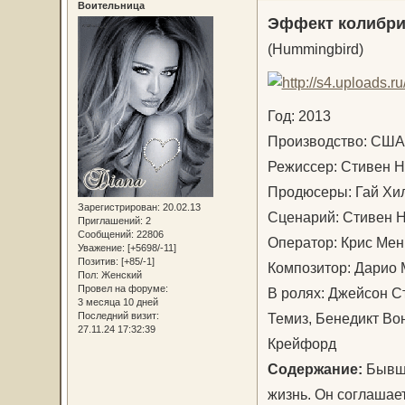
Воительница
Эффект колибр
(Hummingbird)
Год: 2013
Производство: США
Режиссер: Стивен
Продюсеры: Гай Хи
Зарегистрирован
: 20.02.13
Сценарий: Стивен
Приглашений:
2
Сообщений:
22806
Оператор: Крис Ме
Уважение:
[+5698/-11]
Позитив:
[+85/-1]
Композитор: Дарио
Пол:
Женский
Провел на форуме:
В ролях: Джейсон С
3 месяца 10 дней
Темиз, Бенедикт Вон
Последний визит:
27.11.24 17:32:39
Крейфорд
Содержание:
Бывши
жизнь. Он соглашае